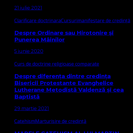
21 iulie 2021
Clarificare doctrinara
Cursuri
manifestare de credință
Despre Ordinare sau Hirotonire și
Punerea Mâinilor
5 iunie 2020
Curs de doctrine religioase comparate
Despre diferența dintre credința
Bisericii Protestante Evanghelice
Lutherane Metodistă Valdenză și cea
Baptistă
29 martie 2021
Catehism
Marturisire de credință