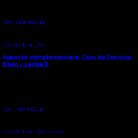
liturghia evanghelică, am înțeles că este singura liturghie
care are fundament biblic și …
Continuă lectura
Curs de Liturghie
Aspecte complementare. Curs de Serviciu
Divin – Lecția 9
În lecția aceasta vom aborda Confirmarea și Chestiuni de
practică Confirmarea membrală În lecția trecută am
vorbit despre actul punerii mâinilor și am aflat că el este
prezent la confirmare, …
Continuă lectura
Curs de Liturghie
Cursuri