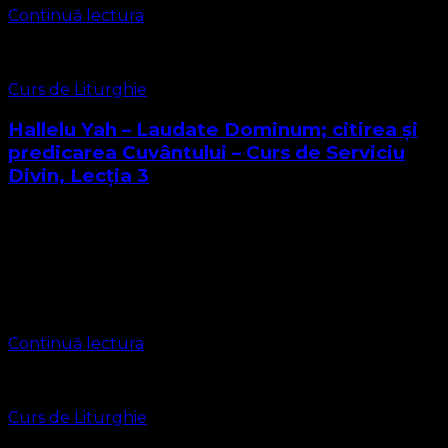
Continuă lectura
Curs de Liturghie
Hallelu Yah – Laudate Dominum; citirea și
predicarea Cuvântului – Curs de Serviciu
Divin, Lecția 3
Momentul Liturghia Cuvântului din Liturghia Protestantă
se compune din 5 submomente sau părți. 3.1 Primul
submoment se numește Citirea Cuvântului, în care
Pastorul sau orice persoană ordinată sau neordinată
citește …
Continuă lectura
Curs de Liturghie