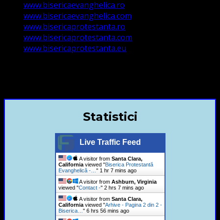
www.bisericaevanghelica.ro
www.bisericaevanghelica.com
www.bisericaprotestanta.ro
www.bisericaprotestanta.com
www.bisericaprotestanta.eu
contact@bisericaevanghelica.com
+40720435515 Marius Leontiuc
Statistici
Live Traffic Feed
A visitor from
Santa Clara,
California
viewed "
Biserica Protestantă
Evanghelică -…
"
1 hr 7 mins ago
A visitor from
Ashburn, Virginia
viewed "
Contact -
"
2 hrs 7 mins ago
A visitor from
Santa Clara,
California
viewed "
Arhive - Pagina 2 din 2 -
Biserica…
"
6 hrs 56 mins ago