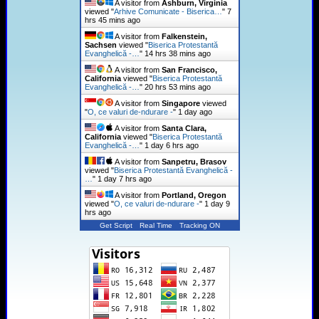
A visitor from
Ashburn, Virginia
viewed "
Arhive Comunicate - Biserica…
"
7
hrs 45 mins ago
A visitor from
Falkenstein,
Sachsen
viewed "
Biserica Protestantă
Evanghelică -…
"
14 hrs 38 mins ago
A visitor from
San Francisco,
California
viewed "
Biserica Protestantă
Evanghelică -…
"
20 hrs 53 mins ago
A visitor from
Singapore
viewed
"
O, ce valuri de-ndurare -
"
1 day ago
A visitor from
Santa Clara,
California
viewed "
Biserica Protestantă
Evanghelică -…
"
1 day 6 hrs ago
A visitor from
Sanpetru, Brasov
viewed "
Biserica Protestantă Evanghelică -
…
"
1 day 7 hrs ago
A visitor from
Portland, Oregon
viewed "
O, ce valuri de-ndurare -
"
1 day 9
hrs ago
Get Script
Real Time
Tracking ON