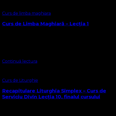
Curs de limba maghiara
Curs de Limba Maghiară – Lecția 1
Considerăm că este o datorie morală față de istorie,
având în vedere că protestantismul a pătruns în spațiul
românesc prin misionarii maghiari și germani, să învățăm
limba maghiară. Dar de …
Continuă lectura
Curs de Liturghie
Recapitulare Liturghia Simplex – Curs de
Serviciu Divin Lecția 10, finalul cursului
Iată-ne ajunși la finalul Cursului nostru de liturghie.
Parcurgând acest curs, am înțeles pe deplin cum oficiem