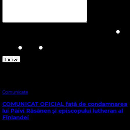
Please prove you are human by selecting the
Heart
.
Comunicate
Comunicate
COMUNICAT OFICIAL față de condamnarea
lui Päivi Räsänen și episcopului lutheran al
Finlandei