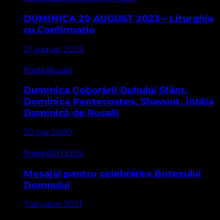
DUMINICA 20 AUGUST 2023 – Liturghia
cu Confirmație
21 august 2023
Predici
Rusalii
Duminica Coborârii Duhului Sfânt,
Dominica Pentecostes, Shavuot. Întâia
Duminică de Rusalii
30 mai 2020
Predici
BOTEZUL
Mesajul pentru celebrarea Botezului
Domnului
7 ianuarie 2021