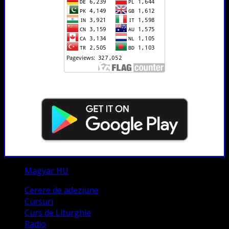
Magyar HU
Cerere de adeziune
Cursuri
Curs de Liturghie
Radio