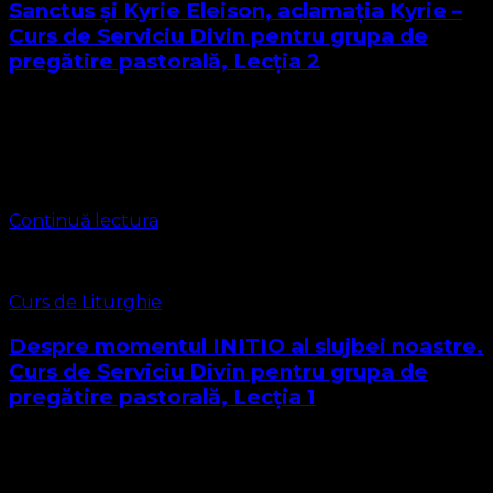
Sanctus și Kyrie Eleison, aclamația Kyrie –
Curs de Serviciu Divin pentru grupa de
pregătire pastorală, Lecția 2
Dragi Cursanți, viitori diaconi, diaconițe, misionari,
prezbiteri și pastori Așa cum ați observat din Lecția 1 a
acestui curs, biserica noastră este una liturgică. Cu toate
acestea nu suntem chiar …
Continuă lectura
Curs de Liturghie
Despre momentul INITIO al slujbei noastre.
Curs de Serviciu Divin pentru grupa de
pregătire pastorală, Lecția 1
Slujba bisericească în Biserica Protestantă Evanghelică se
desfășoară într-o ordine izvorâtă total din Biblie,
denumită Serviciu Divin (sau Liturghie). Termenul