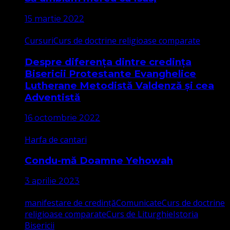
15 martie 2022
Cursuri
Curs de doctrine religioase comparate
Despre diferența dintre credința
Bisericii Protestante Evanghelice
Lutherane Metodistă Valdenză și cea
Adventistă
16 octombrie 2022
Harfa de cantari
Condu-mă Doamne Yehowah
3 aprilie 2023
manifestare de credință
Comunicate
Curs de doctrine
religioase comparate
Curs de Liturghie
Istoria
Bisericii