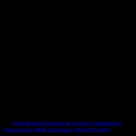
Strada Sinaia 19,
Ghiroda 307200 IBAN: RO84BRDE360SV00405463600 BRD
ORGANIZAȚIA RELIGIOASĂ CONVENŢIA
PROTESTANTĂ EVANGHELICĂ VALDENZĂ
– METODISTĂ – LUTHERANĂ
CIF 16759059 aprobată cu modificări la statut și denumire
prin
Hotărârea din Camera de consiliu a Judecătoriei
Timișoara din 08.08.2023 dosar 18263/325/2023
.