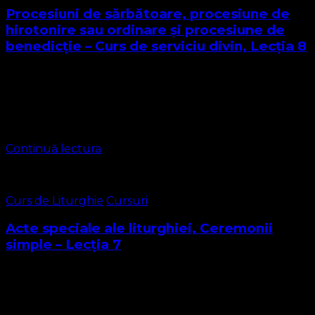
Procesiuni de sărbătoare, procesiune de
hirotonire sau ordinare și procesiune de
benedicție – Curs de serviciu divin, Lecția 8
Dragi cursanți, ne găsim aproape de sfârșitul cursului,
vom mai avea o lecție la care vom mai afla aspecte de
învățat și apoi o lecție privind o formă recapitulativă.
Lecția …
Continuă lectura
Curs de Liturghie
Cursuri
Acte speciale ale liturghiei, Ceremonii
simple – Lecția 7
Stimați Cursanți Suntem la Lecția 7 și această lecție este
mai scurtă dar totodată deosebit de importantă. Există
câteva acte speciale ale liturgiei, ale serviciului divin care