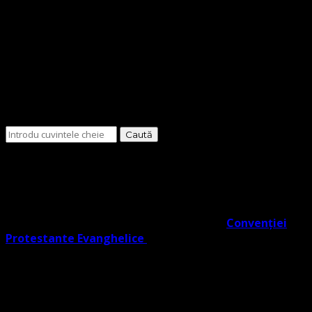
Cauți
ceva?
O Biserică Protestantă Evanghelică cu o doctrină în
trunchiul comun al Reformei rezultat din învățătura
Lutherană, Moraviană Boemă și Valdenză în acord cu
Noul Testament. O biserică cu adevărat Evanghelic-
Lutherană în slujba ta co- semnatară a
Convenției
Protestante Evanghelice
din Europa.
Biserica noastră învață credincioșii săi Poruncile
Domnului ISUS care reprezintă EVANGHELIA, regăsite în
Noul Testament (potrivit Fapte 1:2), și facem distincție
clară între Legea lui Dumnezeu dată Evreilor prin Moise