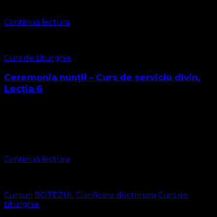
primesc și ele …
Continuă lectura
Curs de Liturghie
Ceremonia nunții – Curs de serviciu divin,
Lecția 6
Dragi Cursanți, iată-ne ajunși la Lecția 6 din cursul
nostru, cu o slujbă ce consacră Liturghia Nunții și
praznicul acesteia care împreună formează ceremonia
nunții. Înainte de a trece la …
Continuă lectura
Cursuri
BOTEZUL
Clarificare doctrinara
Curs de
Liturghie