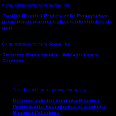
Comunicate
Marturisire de credință
Poziția Bisericii Protestante Evanghelice
privind homosexualitatea și identitatea de
gen
Comunicate
Marturisire de credință
Reforma Protestantă – Adevărul care
Rămâne
Cele mai citite
Curs de doctrine religioase comparate
Diferența dintre credința Bisericii
Protestante Evanghelice și credința
Bisericii Ortodoxe