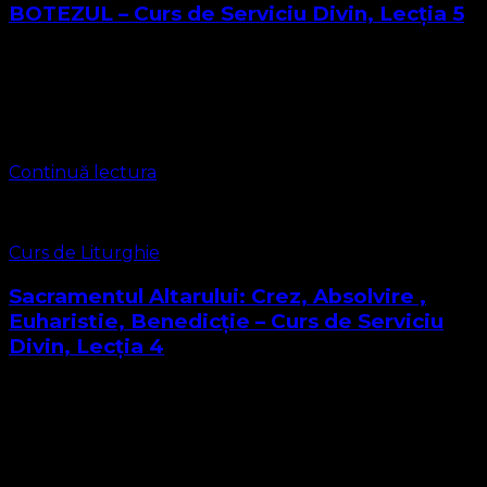
BOTEZUL – Curs de Serviciu Divin, Lecția 5
Iată-ne ajunși la Lecția 5 a acestui curs, care alături de
Lecția 4 vizează sfintele Taine ale Bisercii Protestante
Evanghelice, Sacramente. Botezul are loc după momentul
Crezului din Liturghie, este …
Continuă lectura
Curs de Liturghie
Sacramentul Altarului: Crez, Absolvire ,
Euharistie, Benedicție – Curs de Serviciu
Divin, Lecția 4
Dragi cursanți, viitori diaconi, pastori și misionari Iată-ne
ajunși la Lecția 4 a acestui curs în care învățăm cât de
miraculos este Serviciul Divin, Pentru a putea înțelege
această lecție …