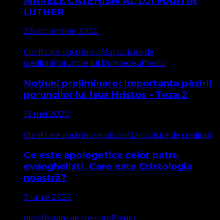
MARELE CATEHISM AL LUI MARTIN
LUTHER
23 octombrie 2020
Clarificare doctrinara
Marturisire de
credință
Poruncile lui Dumnezeu
Predici
Noțiuni preliminare: Importanța păzirii
poruncilor lui Isus Hristos – Teza 2
13 mai 2020
Clarificare doctrinara
cultura
Marturisire de credință
Ce este apologetica celor patru
evangheliști. Care este Cristologia
noastră?
9 iunie 2023
manifestare de credință
Predici