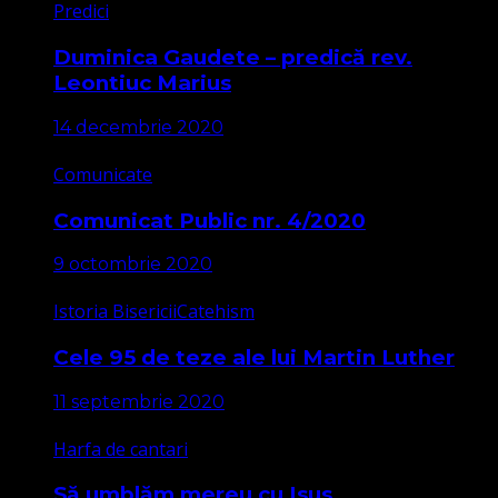
Predici
Duminica Gaudete – predică rev.
Leontiuc Marius
14 decembrie 2020
Comunicate
Comunicat Public nr. 4/2020
9 octombrie 2020
Istoria Bisericii
Catehism
Cele 95 de teze ale lui Martin Luther
11 septembrie 2020
Harfa de cantari
Să umblăm mereu cu Isus,