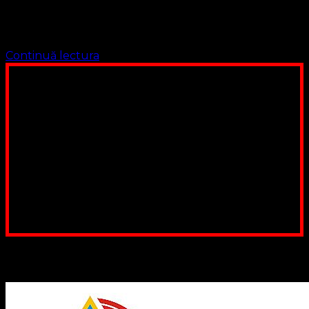
“Liturghie” tradus în limba română Serviciu Divin
(întrebuinţat mai des …
Continuă lectura
Poți dona bani și să sprijini această lucrare a Domnului.
Suntem cea mai nevoiașă biserică din România. Nu avem
fond pentru a ne salariza pastorii, nu avem construcții
unde să ne adunăm, sediul nostru este în locuința unuia
dintre slujitorii noștri. Ajutorul tău este o binecuvântare
Contul nostru: IBAN: RO84BRDE360SV00405463600, in
RON, Banca B.R.D. - G.S.G., SWIFT CODE: BRDEROBU
Poți dona prin paypal sau card, ajutând lucrarea
noastră. Dumnezeu răsplătește însutit efortul tău
pentru Biserica Protestantă Evanghelică
Binecuvântate fie cu iertare și mântuire sufletele care
ajută Biserica noastră !