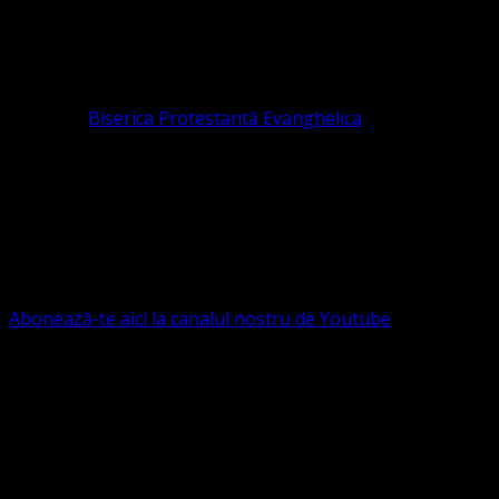
ASOCIAȚIA RELIGIOASĂ este prezentă și în România prin
Organizația religioasă.
pastor coordonator: Leontiuc Marius
Pastor la
Biserica Protestantă Evanghelica
Contact: contact@bisericaevanghelica.com
Ne puteți susține financiar. Iată datele noastre: Conventia
Protestantă Evanghelică Valdenză-Metodistă-Lutherană ,
IBAN: RO84BRDE360SV00405463600, in RON, Banca
B.R.D. - G.S.G., SWIFT CODE: BRDEROBU
Abonează-te aici la canalul nostru de Youtube