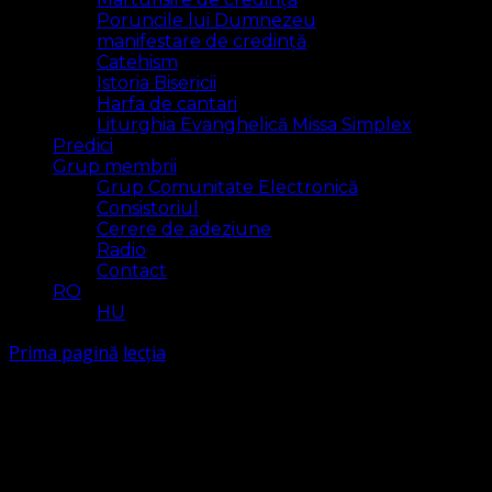
Poruncile lui Dumnezeu
manifestare de credință
Catehism
Istoria Bisericii
Harfa de cantari
Liturghia Evanghelică Missa Simplex
Predici
Grup membrii
Grup Comunitate Electronică
Consistoriul
Cerere de adeziune
Radio
Contact
RO
HU
Prima pagină
lecția
lecția
Arăt
11 rezultat(e)