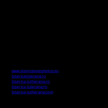
și Evanghelie, Legea iudaică nu mai ține, ea a fost valabilă
doar până la Ioan Botezătorul (Luca 16:16). Faptul că ne
întemeiem credința pe Porunca Domnului așa cum o
relevă Martin Luther, nu înseamnă că am fi o biserică a
legii ci a Poruncii lui Hristos care așa a ordonat „și
învățații să păzească tot ce Eu v-am poruncit”.
Această biserică este o Biserică Evanghelică
Valdenză, Metodistă și Lutherană și este formată în
structura reglementată de art. 4,5 și 6 Legea
489/2006
Asociație Religioasă în curs de înscriere în
Registrul Asociațiilor Religioase.
www.bisericaevanghelica.eu
bisericaluterana.ro
biserica-lutherana.ro
biserica-luterana.ro
biserica-lutherana.com