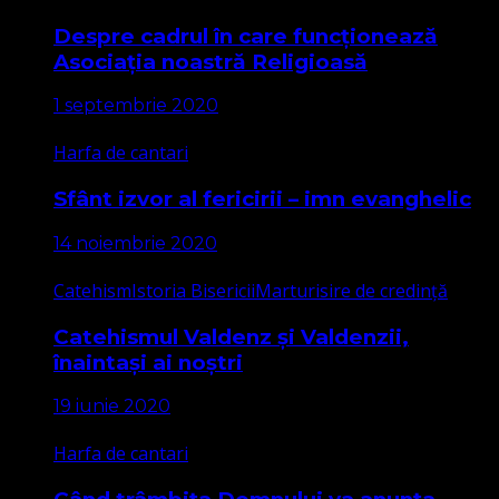
Despre cadrul în care funcționează
Asociația noastră Religioasă
1 septembrie 2020
Harfa de cantari
Sfânt izvor al fericirii – imn evanghelic
14 noiembrie 2020
Catehism
Istoria Bisericii
Marturisire de credință
Catehismul Valdenz și Valdenzii,
înaintași ai noștri
19 iunie 2020
Harfa de cantari