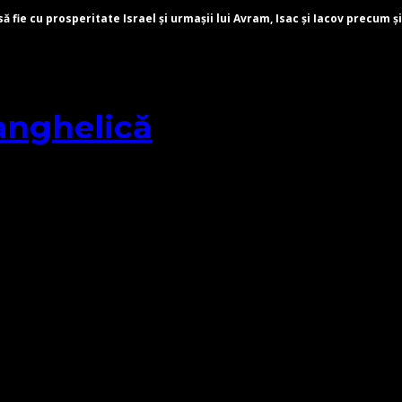
fie cu prosperitate Israel și urmașii lui Avram, Isac și Iacov precum și
anghelică