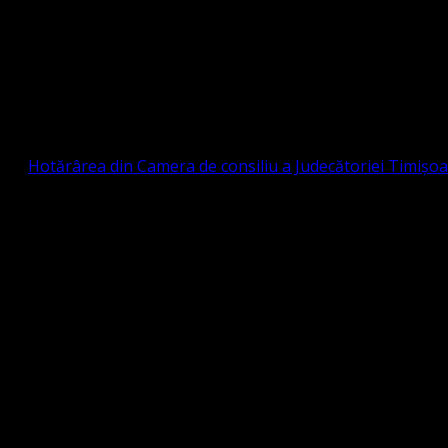
Strada Sinaia 19, Ghiroda 307200 IBAN: RO84BR
OTESTANTĂ EVANGHELICĂ VALDENZĂ – MET
prin
Hotărârea din Camera de consiliu a Judecătoriei Timișo
eligioasă.
tia Protestantă Evanghelică Valdenză-Metodistă-Lutherană ,