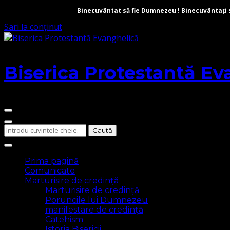
Binecuvântat să fie Dumnezeu ! Binecuvântați să 
Sari la conținut
Biserica Protestantă Ev
Cauți
ceva?
Prima pagină
Comunicate
Marturisire de credință
Marturisire de credință
Poruncile lui Dumnezeu
manifestare de credință
Catehism
Istoria Bisericii