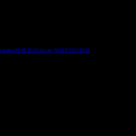
DE360SV00405463600 BRD
ODISTĂ – LUTHERANĂ
ara din 08.08.2023 dosar 18263/325/2023
. ASOCIAȚIA
 IBAN: RO84BRDE360SV00405463600, in RON, Banca B.R.D. -