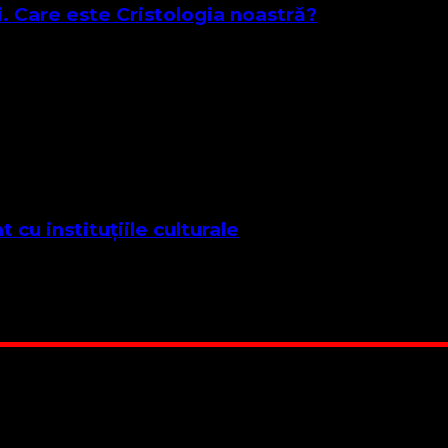
. Care este Cristologia noastră?
i biblic care se concentrează pe apărarea autenticității, auto
 cu instituțiile culturale
a 50 de ani de la înființarea Grupului de Acțiune Banat („Der 
 Suntem cea mai nevoiașă biserică din România. Nu avem fond 
ru este în locuința unuia dintre slujitorii noștri. Ajutorul t
RO84BRDE360SV00405463600, in RON, Banca B.R.D. - G.S.G.
 lucrarea noastră. Dumnezeu răsplătește însutit efortul tău