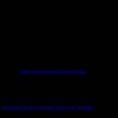
Sediul Asociației Religioase
ORGANIZAȚIA RELIGIOASĂ CONVENŢIA PR
CIF 16759059 aprobată cu modificări la statut și denumire 
RELIGIOASĂ este prezentă și în România prin Organizația r
pastor coordonator: Leontiuc Marius
Pastor la
Biserica Protestantă Evanghelica
Contact: contact@bisericaevanghelica.com
Ne puteți susține financiar. Iată datele noastre: Conven
G.S.G., SWIFT CODE: BRDEROBU
Abonează-te aici la canalul nostru de Youtube