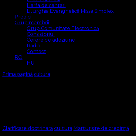
Harfa de cantari
Liturghia Evanghelică Missa Simplex
Predici
Grup membrii
Grup Comunitate Electronică
Consistoriul
Cerere de adeziune
Radio
Contact
RO
HU
Prima pagină
cultura
cultura
Arăt
2 rezultat(e)
Clarificare doctrinara
cultura
Marturisire de credință