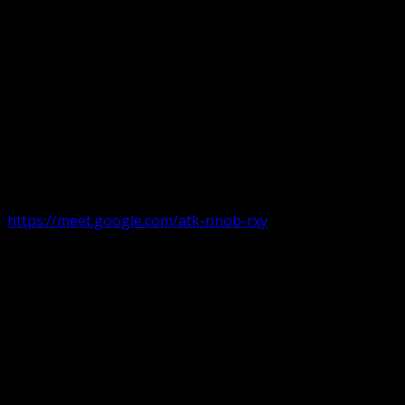
Următorul serviciu divin online
Duminica de la ora 11:00 – 11:45
România
,
ora 10:00-10:4
https://meet.google.com/atk-nnob-rxy
Serviciu divin în plen parohii locale:
Timișoara 1, Gherla,
Duminica ora 9:30-10:15
Arad, Ineu
a doua și a patra Duminică din lună ora 9:30-10:15 Ineu și 
Pentru perioada August-Noiembrie parohiile din diaspora, P