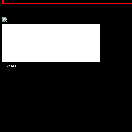
Binecuvântate fie cu iertare și mântuire sufletele care ajută
Share