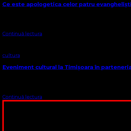
Ce este apologetica celor patru evangheliști
Apologetica celor patru evangheliști este o ramură a studiulu
Luca și Ioan în Noul Testament …
Continuă lectura
cultura
Eveniment cultural la Timișoara în parteneriat
Conferința internațională la Timișoara cu ocazia celebrării 
Aktionsgruppe …
Continuă lectura
Poți dona bani și să sprijini această lucrare a Domnului.
ne adunăm, sediul nost
Contul nostru: IBAN: 
Poți dona prin paypal sau card, ajutând