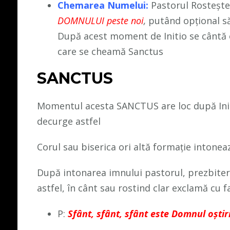
Chemarea Numelui:
Pastorul Rostește
DOMNULUI peste no
i
,
putând opțional să
După acest moment de Initio se cântă
care se cheamă Sanctus
SANCTUS
Momentul acesta SANCTUS are loc după Init
decurge astfel
Corul sau biserica ori altă formație intone
După intonarea imnului pastorul, prezbiteru
astfel, în cânt sau rostind clar exclamă cu f
P:
Sfânt, sfânt, sfânt este Domnul oştiri