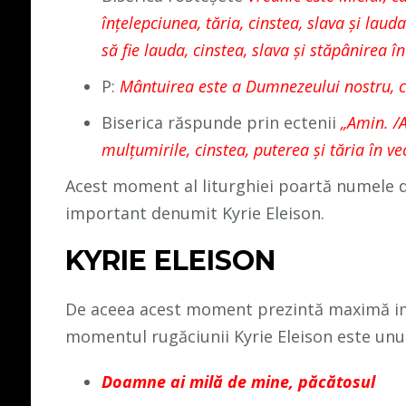
înţelepciunea, tăria, cinstea, slava şi laud
să fie lauda, cinstea, slava şi stăpânirea în
P:
Mântuirea este a Dumnezeului nostru, c
Biserica răspunde prin ectenii
„Amin. /A
mulţumirile, cinstea, puterea şi tăria în vec
Acest moment al liturghiei poartă numele 
important denumit Kyrie Eleison.
KYRIE ELEISON
De aceea acest moment prezintă maximă imp
momentul rugăciunii Kyrie Eleison este unul 
Doamne ai milă de mine, păcătosul