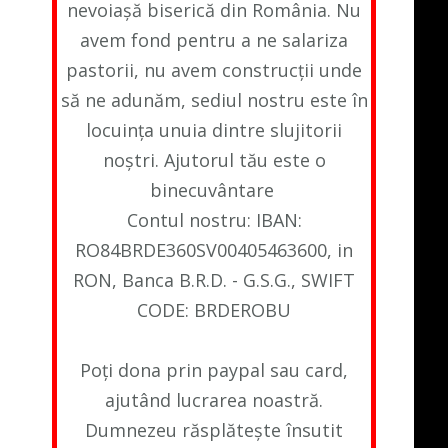
nevoiașă biserică din România. Nu
avem fond pentru a ne salariza
pastorii, nu avem construcții unde
să ne adunăm, sediul nostru este în
locuința unuia dintre slujitorii
noștri. Ajutorul tău este o
binecuvântare
Contul nostru: IBAN:
RO84BRDE360SV00405463600, in
RON, Banca B.R.D. - G.S.G., SWIFT
CODE: BRDEROBU
Poți dona prin paypal sau card,
ajutând lucrarea noastră.
Dumnezeu răsplătește însutit