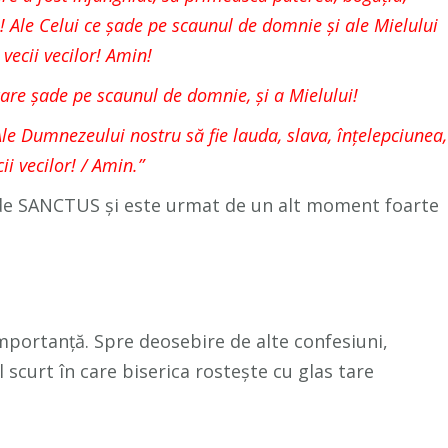
a!
Ale Celui ce şade pe scaunul de domnie şi ale Mielului
 vecii vecilor! Amin!
are şade pe scaunul de domnie, şi a Mielului!
le Dumnezeului nostru să fie lauda, slava, înţelepciunea,
ii vecilor! / Amin.”
de SANCTUS și este urmat de un alt moment foarte
ortanță. Spre deosebire de alte confesiuni,
scurt în care biserica rostește cu glas tare