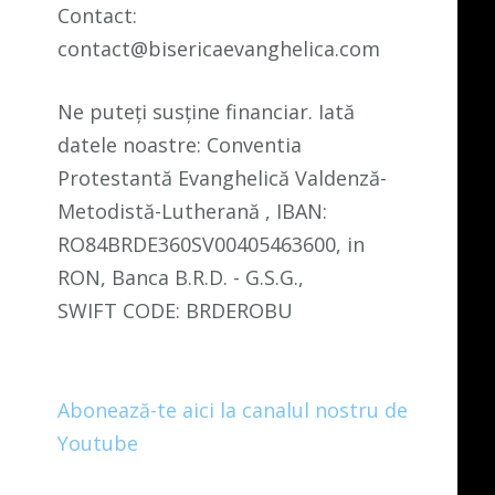
Contact:
contact@bisericaevanghelica.com
Ne puteți susține financiar. Iată
datele noastre: Conventia
Protestantă Evanghelică Valdenză-
Metodistă-Lutherană , IBAN:
RO84BRDE360SV00405463600, in
RON, Banca B.R.D. - G.S.G.,
SWIFT CODE: BRDEROBU
Abonează-te aici la canalul nostru de
Youtube