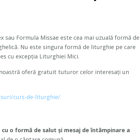
ex sau Formula Missae este cea mai uzuală formă de
ghelică. Nu este singura formă de liturghie pe care
es cu excepția Liturghiei Mici.
noastră oferă gratuit tuturor celor interesați un
suri/curs-de-liturghie/
ă cu o formă de salut și mesaj de întâmpinare a
al de o cântare comună
.