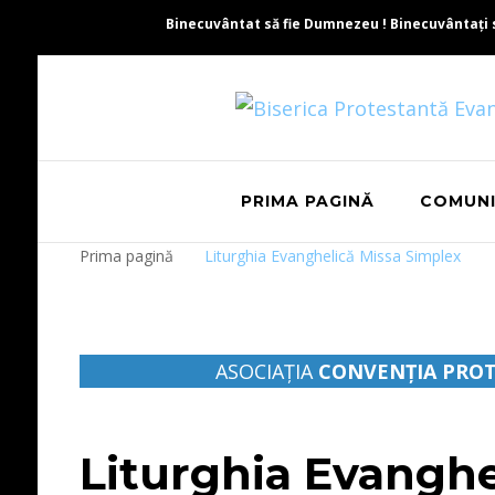
Binecuvântat să fie Dumnezeu ! Binecuvântați să 
PRIMA PAGINĂ
COMUN
Prima pagină
Liturghia Evanghelică Missa Simplex
ASOCIAȚIA
CONVENŢIA PROT
Liturghia Evanghe