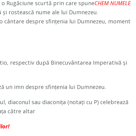
 o Rugăciune scurtă prin care spune
CHEM NUMELE
 și rostească nume ale lui Dumnezeu.
 o cântare despre sfințenia lui Dumnezeu, moment
io, respectiv după Binecuvântarea Imperativă și
ază un imn despre sfințenia lui Dumnezeu.
l, diaconul sau diaconița (notați cu P) celebrează
ața către altar
lor!