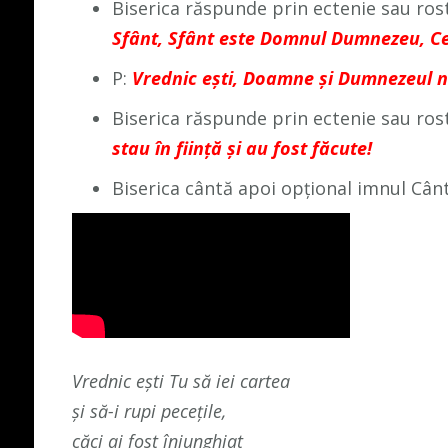
Biserica răspunde prin ectenie sau ros
Sfânt, Sfânt este Domnul Dumnezeu, Cel 
P:
Vrednic eşti, Doamne şi Dumnezeul no
Biserica răspunde prin ectenie sau ros
stau în fiinţă şi au fost făcute!
Biserica cântă apoi opțional imnul Cânt
Vrednic eşti Tu să iei cartea
şi să-i rupi peceţile,
căci ai fost înjunghiat