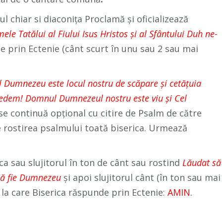
l chiar si diaconița Proclamă și oficializează
ele Tatălui al Fiului Isus Hristos și al Sfântului Duh ne-
e prin Ectenie (cânt scurt în unu sau 2 sau mai
Dumnezeu este locul nostru de scăpare şi cetăţuia
redem! Domnul Dumnezeul nostru este viu și Cel
se continuă opțional cu citire de Psalm de către
 rostirea psalmului toată biserica. Urmează
ca sau slujitorul în ton de cânt sau rostind
Lăudat să
să fie Dumnezeu
și apoi slujitorul cânt (în ton sau mai
la care Biserica răspunde prin Ectenie:
AMIN.