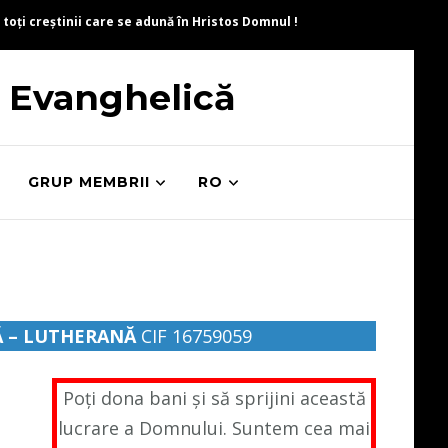
 toți creștinii care se adună în Hristos Domnul !
ă Evanghelică
GRUP MEMBRII
RO
Ă – LUTHERANĂ
CIF 16759059
Poți dona bani și să sprijini această
lucrare a Domnului. Suntem cea mai