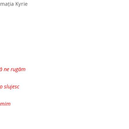
mația Kyrie
 să ne rugăm
o slujesc
țumim