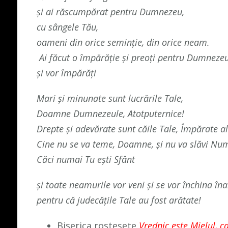
şi ai răscumpărat pentru Dumnezeu,
cu sângele Tău,
oameni din orice seminţie, din orice neam.
Ai făcut o împărăţie şi preoţi pentru Dumneze
şi vor împărăţi
Mari şi minunate sunt lucrările Tale,
Doamne Dumnezeule, Atotputernice!
Drepte şi adevărate sunt căile Tale, Împărate a
Cine nu se va teme, Doamne, şi nu va slăvi Nu
Căci numai Tu eşti Sfânt
şi toate neamurile vor veni şi se vor închina îna
pentru că judecăţile Tale au fost arătate!
Biserica rosteșete
Vrednic este Mielul, ca