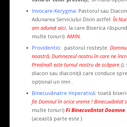
Invocare-Kerygma:
Pastorul sau Diaconu
Adunarea Serviciului Divin astfel:
În Num
am adunat aici
,
la care Biserica răspund
multe tonuri):
AMIN
.
Providentio:
pastorul rostește
Domnul 
noastră, Dumnezeul nostru în care ne înc
Preaînalt este turnul nostru de scăpare
(),
diacon sau diaconiță care conduce spre
opțional un imn .
Binecuvânatre Imperativă
:
toată biseri
fie Domnul în orice vreme ! Binecuvântat 
multe tonuri)
Fi Binecuvântat Doamne
(această parte este )