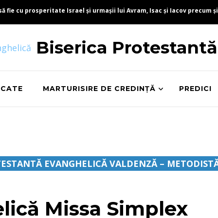
fie cu prosperitate Israel și urmașii lui Avram, Isac și Iacov precum și
Biserica Protestant
ICATE
MARTURISIRE DE CREDINȚĂ
PREDICI
ESTANTĂ EVANGHELICĂ VALDENZĂ – METODIST
lică Missa Simplex