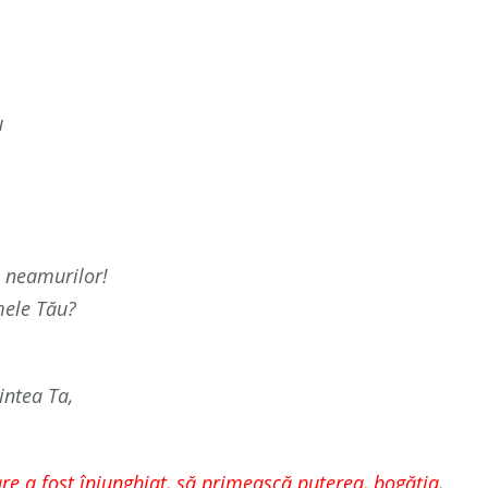
u
l neamurilor!
mele Tău?
intea Ta,
re a fost înjunghiat, să primească puterea, bogăţia,