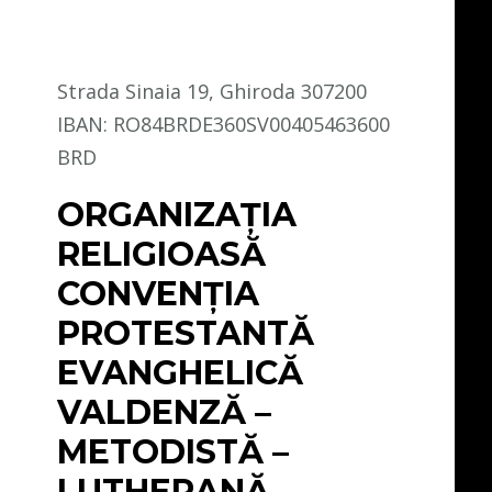
Strada Sinaia 19, Ghiroda 307200
IBAN: RO84BRDE360SV00405463600
BRD
ORGANIZAȚIA
RELIGIOASĂ
CONVENŢIA
PROTESTANTĂ
EVANGHELICĂ
VALDENZĂ –
METODISTĂ –
LUTHERANĂ