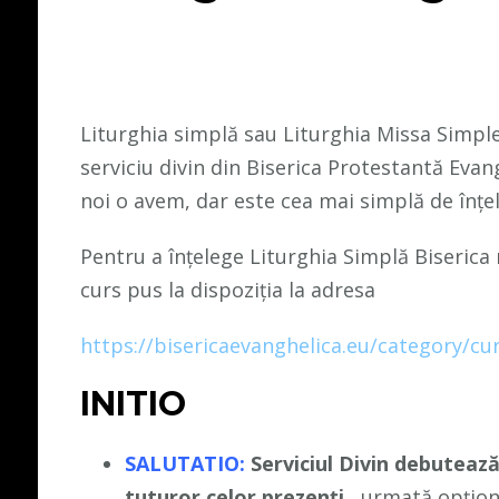
Liturghia simplă sau Liturghia Missa Simpl
serviciu divin din Biserica Protestantă Evan
noi o avem, dar este cea mai simplă de înțel
Pentru a înțelege Liturghia Simplă Biserica 
curs pus la dispoziția la adresa
https://bisericaevanghelica.eu/category/cur
INITIO
SALUTATIO:
Serviciul Divin debuteaz
tuturor celor prezenți,
urmată opțion