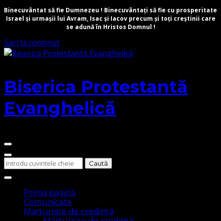
Binecuvântat să fie Dumnezeu ! Binecuvântați să fie cu prosperitate
Israel și urmașii lui Avram, Isac și Iacov precum și toți creștinii care
se adună în Hristos Domnul !
Sari la conținut
Biserica Protestantă
Evanghelică
Cauți
ceva?
Prima pagină
Comunicate
Marturisire de credință
Marturisire de credință