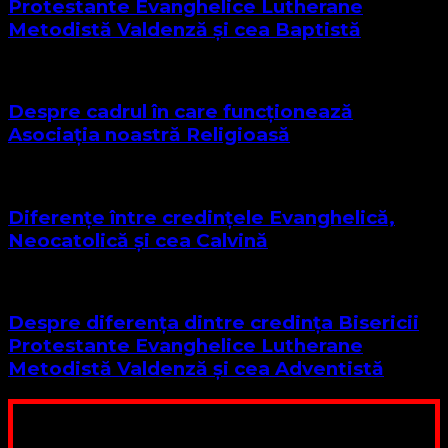
Protestante Evanghelice Lutherane
Metodistă Valdenză și cea Baptistă
Despre cadrul în care funcționează
Asociația noastră Religioasă
Diferențe între credințele Evanghelică,
Neocatolică și cea Calvină
Despre diferența dintre credința Bisericii
Protestante Evanghelice Lutherane
Metodistă Valdenză și cea Adventistă
Poți dona bani și să sprijini această lucrare a Domnului.
Suntem cea mai nevoiașă biserică din România. Nu avem