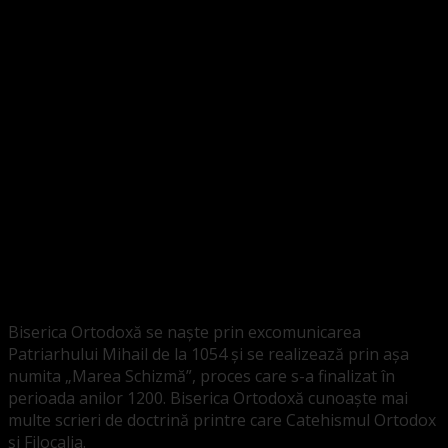
inițiate de papa Grigore al VII-lea, care a promovat
principii de curățire și reorganizare a Bisericii. Deși atunci
Roma a acceptat parțial aceste principii, ele au fost
ulterior abandonate. Consider că anumite idei ale acestei
reforme, precum și scrierile lui Grigore cel Mare (604), au
prefigurat gândirea evanghelică. Martin Luther, deși nu îl
citează frecvent în Catehisme, a reluat teme teologice
congruente cu aceste idei.
Forma teologică matură a protestantismului avea să fie
conturată în secolele XVI–XVII prin lucrarea lui Martin
Luther și, pe ramura reformată, prin contribuția lui
Zacharias Ursinus, autor principal al Catehismului de la
Heidelberg.
Biserica Ortodoxă se naște prin excomunicarea
Patriarhului Mihail de la 1054 și se realizează prin așa
numita „Marea Schizmă”, proces care s-a finalizat în
perioada anilor 1200. Biserica Ortodoxă cunoaște mai
multe scrieri de doctrină printre care Catehismul Ortodox
și Filocalia.