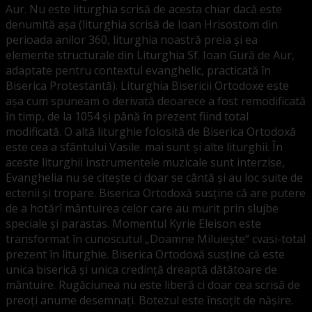
Aur. Nu este liturghia scrisă de acesta chiar dacă este
denumită așa (liturghia scrisă de Ioan Hrisostom din
perioada anilor 360, liturghia noastră preia și ea
elemente structurale din Liturghia Sf. Ioan Gură de Aur,
adaptate pentru contextul evanghelic, practicată în
Biserica Protestantă). Liturghia Bisericii Ortodoxe este
așa cum spuneam o derivată deoarece a fost remodificată
în timp, de la 1054 și până în prezent fiind total
modificată. O altă liturghie folosită de Biserica Ortodoxă
este cea a sfântului Vasile. mai sunt și alte liturghii. În
aceste liturghii instrumentele muzicale sunt interzise,
Evanghelia nu se citește ci doar se cântă și au loc suite de
ectenii și tropare. Biserica Ortodoxă susține că are putere
de a hotărî mântuirea celor care au murit prin slujbe
speciale și parastas. Momentul Kyrie Eleison este
transformat în cunoscutul „Doamne Miluiește” cvasi-total
prezent în liturghie. Biserica Ortodoxă susține că este
unica biserică și unica credință dreaptă dătătoare de
mântuire. Rugăciunea nu este liberă ci doar cea scrisă de
preoți anume desemnați. Botezul este însoțit de nășire.