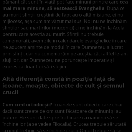
pământ cât sunt în viață pot face minuni printre care
cea
mai mare minune, să vestească Evanghelia
. După ce
au murit sfinții, creștinii de fapt au o altă misiune, ei nu
mijlocesc, așa cum am văzut mai sus. Noi nu ne închinăm
sfinților sau martirilor (mucenici) ci ne închinăm la Acela
pentru care aceștia au murit. Sfinții nu trebuie
comemorați, avem zile în calendarele evanghelice în care
ne aducem aminte de modul în care Dumnezeu a lucrat
prin sfinți, dar nu comemorăm pe aceștia căci altfel le-am
sluji lor, dar Dumnezeu ne poruncește imperativ și
expres ca doar Lui să-i slujim.
Altă diferență constă în poziția față de
icoane, moaște, obiecte de cult și semnul
crucii
Cum cred ortodocșii?
Icoanele sunt obiecte care chiar
dacă sunt create de om sunt făcătoare de minuni și au
putere. Ele sunt date spre închinare ca oamenii să se
închine lor (a se vedea Filocalia). Crucea trebuie sărutată
și omul trebuie să se închine crucii. Omul trebuie să se