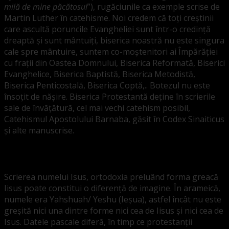
milă de mine păcătosul
”), rugăciunile ca exemple scrise de
Martin Luther în catehisme. Noi credem că toți creștinii
care ascultă poruncile Evangheliei sunt într-o credință
dreaptă și sunt mântuiți, biserica noastră nu este singura
cale spre mântuire, suntem co-moștenitori ai Împărăției
cu frații din Oastea Domnului, Biserica Reformată, Biserici
Evanghelice, Biserica Baptistă, Biserica Metodistă,
Biserica Penticostală, Biserica Coptă,.. Botezul nu este
însoțit de nășire. Biserica Protestantă deține în scrierile
sale de învățătură, cel mai vechi catehism posibil,
Catehismul Apostolului Barnaba, găsit în Codex Sinaiticus
și alte manuscrise.
Alte diferențe și asemănări
Scrierea numelui Isus, ortodoxia preluând forma greacă
Iisus poate constitui o diferență de imagine. În arameică,
numele era Yahshuah/ Yeshu (Ieșua), astfel încât nu este
greșită nici una dintre forme nici cea de Iisus și nici cea de
Isus. Datele pascale diferă, în timp ce protestanții