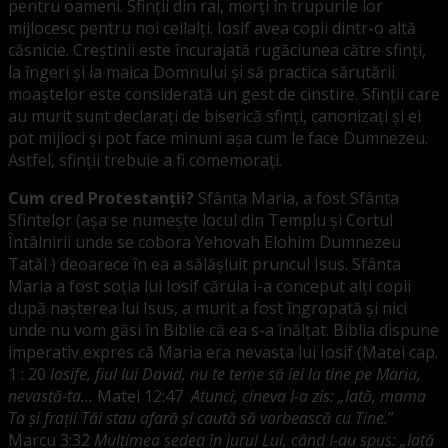
pentru oameni. Sfinții din rai, morți în trupurile lor
mijlocesc pentru noi ceilalți. Iosif avea copii dintr-o altă
căsnicie. Creștinii este încurajată rugăciunea către sfinți,
la îngeri și la maica Domnului și să practica sărutării
moaștelor este considerată un gest de cinstire. Sfinții care
au murit sunt declarați de biserică sfinți, canonizați și ei
pot mijloci și pot face minuni așa cum le face Dumnezeu.
Astfel, sfinții trebuie a fi comemorați.
Cum cred Protestanții?
Sfânta Maria, a fost Sfânta
Sfintelor (așa se numește locul din Templu și Cortul
Întâlnirii unde se cobora Yehovah Elohim Dumnezeu
Tatăl ) deoarece în ea a sălășluit pruncul Isus. Sfânta
Maria a fost soția lui Iosif căruia i-a conceput alți copii
după nașterea lui Isus, a murit a fost îngropată și nici
unde nu vom găsi în Biblie că ea s-a înălțat. Biblia dispune
imperativ expres că Maria era nevasta lui Iosif (Matei cap.
1 : 20
Iosife, fiul lui David, nu te teme să iei la tine pe Maria,
nevastă-ta…
Matei 12:47
Atunci, cineva I-a zis: „Iată, mama
Ta şi fraţii Tăi stau afară şi caută să vorbească cu Tine.
”
Marcu 3:32
Mulţimea şedea în jurul Lui, când I-au spus: „Iată