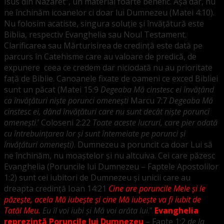
Isus din Nazaret”, un material foarte benefic. Așa dar, nu
ne închinăm icoanelor ci doar lui Dumnezeu (Matei 4:10).
Nu folosim acatiste, singura soluție și învățătură este
Biblia, respectiv Evanghelia sau Noul Testament.
Clarificarea sau Mărturisirea de credință este dată pe
parcurs în Catehisme care au valoare de predică, de
expunere ceea ce credem dar niciodată nu au prioritate
față de Biblie. Canoanele fixate de oameni ce exced Bibliei
sunt un păcat (Matei 15:9
Degeaba Mă cinstesc ei învăţând
ca învăţături nişte porunci omeneşti
Marcu 7:7
Degeaba Mă
cinstesc ei, dând învăţături care nu sunt decât nişte porunci
omeneşti
.’ Coloseni 2:22
Toate aceste lucruri, care pier odată
cu întrebuinţarea lor şi sunt întemeiate pe porunci şi
învăţături omeneşti)
. Dumnezeu a poruncit ca doar Lui să
ne închinăm, nu moaștelor și nu altcuiva. Cei care păzesc
Evanghelia (Poruncile lui Dumnezeu – Faptele Apostolilor
1:2) sunt cei iubitori de Dumnezeu și unicii care au
dreapta credință Ioan 14:21
Cine
are poruncile Mele şi le
păzeşte, acela Mă iubeşte şi cine Mă iubeşte va fi iubit de
Tatăl Meu.
Eu îl voi iubi şi Mă voi arăta lui
.”
Evanghelia
reprezintă Poruncile lui Dumnezeu
– Fapte 1:2
de la