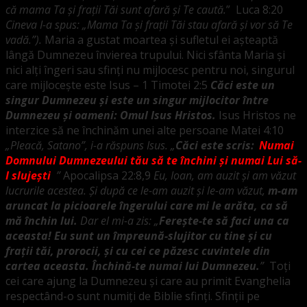
că mama Ta şi fraţii Tăi sunt afară şi Te caută.
” Luca 8:20
Cineva I-a spus: „Mama Ta şi fraţii Tăi stau afară şi vor să Te
vadă.”).
Maria a gustat moartea și sufletul ei așteaptă
lângă Dumnezeu învierea trupului. Nici sfânta Maria și
nici alți îngeri sau sfinți nu mijlocesc pentru noi, singurul
care mijlocește este Isus – 1 Timotei 2:5
Căci este un
singur Dumnezeu şi este un singur mijlocitor între
Dumnezeu şi oameni: Omul Isus Hristos.
Isus Hristos ne
interzice să ne închinăm unei alte persoane Matei 4:10
„Pleacă, Satano”
, i-a răspuns Isus.
„
Căci este scris:
‘
Numai
Domnului Dumnezeului tău
să te închini şi numai Lui să-
I slujeşti
.
’
”
Apocalipsa 22:8,9
Eu, Ioan, am auzit şi am văzut
lucrurile acestea. Şi după ce le-am auzit şi le-am văzut,
m-am
aruncat la picioarele îngerului care mi le arăta, ca să
mă închin lui.
Dar el mi-a zis: „
Fereşte-te să faci una ca
aceasta! Eu sunt un împreună-slujitor cu tine şi cu
fraţii tăi, prorocii, şi cu cei ce păzesc cuvintele din
cartea aceasta. Închină-te numai lui Dumnezeu.
”
Toți
cei care ajung la Dumnezeu și care au primit Evanghelia
respectând-o sunt numiți de Biblie sfinți. Sfinții pe