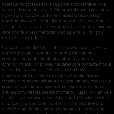
libertății religioase fiecare se poate autoidentifica în ce
spectru de credințe se află. Din punctul nostru de vedere
nu există Ortodoxie Lutherană, această teză de fapt
aparține neo-catolicismului are poartă diferite denumiri
precum Biserica Catolică Evanghelică,… în general biserici
care poartă și vestimentația, ideologia dar și liturghia
catolică sau ortodoxă.
Cu toate aceste deosebiri între cele două biserici, există
dorințe și idealuri comune. În primul rând ambele
credințe confruntă ideologii contemporane care
contravin tradițiilor biblice, mișcarea care contestă modul
în care Hristos a decis să fim bărbați și femei și care
pledează pentru schimbare de gen. Ambele biserici
consideră homosexualitatea un păcat, ambele biserici au
cruce pe turn, ambele biserici folosesc clopote pentru a
anunța comunitatea despre momentul rugăciunii, ambele
biserici sunt persecutate de islamism. În Turcia bisericile
ortodoxe și protestante sunt confiscate de autorități,
transformate în moschei sau demolate. În state arabe,