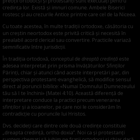
preoții ortodocși și protestanți sunt executați pentru
credința lor. Există și imnuri comune. Ambele Biserici
rostesc și au crezurile Antice printre care cel de la Niceea.
Cu toate acestea, în multe tradiții ortodoxe, căsătoria cu
un creștin neortodox este privită critică și necesită în
prealabil acord clerical sau convertire. Practicile variază
semnificativ între jurisdicții.
În tradiția ortodoxă, conceptul de
dreaptă credință
este
adesea interpretat prin prisma învățăturilor Sfinților
Părinți, chiar și atunci când aceste interpretări par, din
perspectiva protestant-evanghelică, să modifice sensul
direct al poruncii biblice: «Numai Domnului Dumnezeului
tău să I te închini» (Matei 4:10). Această diferență de
interpretare conduce la practici precum venerarea
sfinților și a icoanelor, pe care noi le considerăm în
contradicție cu poruncile lui Hristos.
Dvs. decideți care dintre cele două credințe constituie
„dreapta credință, ortho doxia”. Noi ca și protestanți
suntem chemați să iubim pe frații ortodocși și chiar dacă