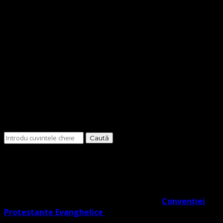
Cauți
ceva?
O Biserică Protestantă Evanghelică cu o doctrină în
trunchiul comun al Reformei rezultat din învățătura
Lutherană, Moraviană Boemă și Valdenză în acord cu
Noul Testament. O biserică cu adevărat Evanghelic-
Lutherană în slujba ta co- semnatară a
Convenției
Protestante Evanghelice
din Europa.