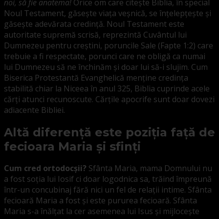
noi, să fie anatema!
Orice om care citește Biblia, în special
Noul Testament, găsește viața veșnică, se înțelepțește și
găsește adevărata credință. Noul Testament este
autoritate supremă scrisă, reprezintă Cuvântul lui
Dumnezeu pentru creștini, poruncile Sale (Fapte 1:2) care
trebuie a fi respectate, porunci care ne obligă ca numai
lui Dumnezeu să ne închinăm și doar lui să-i slujim. Cum
Biserica Protestantă Evanghelică menține credința
stabilită chiar la Niceea în anul 325, Biblia cuprinde acele
cărți atunci recunoscute. Cărțile apocrife sunt doar dovezi
adiacente Bibliei.
Altă diferență este poziția față de
fecioara Maria și sfinți
Cum cred ortodocșii?
Sfânta Maria, mama Domnului nu
a fost soția lui Iosif ci doar logodnica sa, trăind împreună
într-un concubinaj fără nici un fel de relații intime. Sfânta
fecioară Maria a fost și este pururea fecioară. Sfânta
Maria s-a înălțat la cer asemenea lui Isus și mijlocește