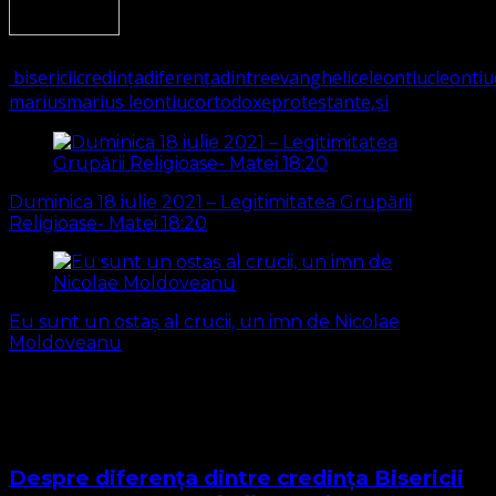
6921
(Visited 6.211 times, 1 visits today)
bisericii
credința
diferența
dintre
evanghelice
leontiuc
leontiu
marius
marius leontiuc
ortodoxe
protestante,
și
Navigare
în
Duminica 18 iulie 2021 – Legitimitatea Grupării
articole
Religioase- Matei 18:20
Eu sunt un ostaș al crucii, un imn de Nicolae
Moldoveanu
S-ar putea să vă intereseze și...
Despre diferența dintre credința Bisericii