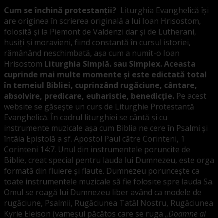
Cum se închină protestanții?
Liturghia Evanghelică își
are originea în scrierea originală a lui Ioan Hrisostom,
folosită și la Piemont de Valdenzi dar și de Lutherani,
husiți și moravieni, fiind constantă în cursul istoriei,
rămânând neschimbată, așa cum a numit-o Ioan
Hrisostom
Liturghia Simplă. sau Simplex. Aceasta
cuprinde mai multe momente și este edictată total
în temeiul Bibliei, cuprinzând rugăciune, cântare,
absolvire, predicare, euharistie, benedicție.
Pe acest
website se găsește un curs de Liturghie Protestantă
Evanghelică. În cadrul liturghiei se cântă și cu
instrumente muzicale așa cum Biblia ne cere în Psalmi și
întâia Epistolă a sf. Apostol Paul către Corinteni, 1
Corinteni 14:7. Unul din instrumentele poruncite de
Biblie, creat special pentru lauda lui Dumnezeu, este orga
formată din fluiere și flaute. Dumnezeu poruncește ca
toate instrumentele muzicale să fie folosite spre lauda Sa.
Omul se roagă lui Dumnezeu liber având ca modele de
rugăciune, Psalmii, Rugăciunea Tatăl Nostru, Rugăciunea
Kyrie Eleison (vameșul păcătos care se ruga „
Doamne ai