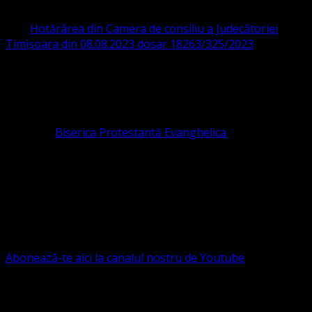
CIF 16759059 aprobată cu modificări la statut și denumire
prin
Hotărârea din Camera de consiliu a Judecătoriei
Timișoara din 08.08.2023 dosar 18263/325/2023
.
ASOCIAȚIA RELIGIOASĂ este prezentă și în România prin
Organizația religioasă.
pastor coordonator: Leontiuc Marius
Pastor la
Biserica Protestantă Evanghelica
Contact: contact@bisericaevanghelica.com
Ne puteți susține financiar. Iată datele noastre: Conventia
Protestantă Evanghelică Valdenză-Metodistă-Lutherană ,
IBAN: RO84BRDE360SV00405463600, in RON, Banca
B.R.D. - G.S.G., SWIFT CODE: BRDEROBU
Abonează-te aici la canalul nostru de Youtube