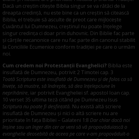
Dacă un creștin citește Biblia singur se va rătăci de la
dreapta credință, nu este bine ca un creștin să citească
Biblia, el trebuie să asculte de preot care mijlocește
Cuvântul lui Dumnezeu, creștinul nu poate înțelege
singur credința ci doar prin duhovnic. Din Biblie fac parte
și cărțile necanonice care nu fac parte din canonul stabilit
la Conciliile Ecumenice conform tradiției pe care o urmăm
noi.
Cum credem noi Protestanții Evanghelici?
Biblia este
insuflată de Dumnezeu, potrivit 2 Timotei cap. 3
Toată Scriptura este insuflată de Dumnezeu şi de folos ca să
înveţe, să mustre, să îndrepte, să dea înţelepciune în
neprihănire
, iar potrivit Evangheliei sf. apostol Ioan cap.
10 verset 35 ultima teză citând pe Dumnezeu Isus
Scriptura nu poate fi desfinţată.
Nu există altă scriere
insuflată de Dumnezeu și nici o altă scriere nu are
prioritate în fața Bibliei – Galateni 1:8
Dar chiar dacă noi
înşine sau un înger din cer ar veni să vă propovăduiască o
evanghelie deosebită de aceea pe care v-am propovăduit-o