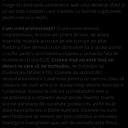
roage la rămășițele pământești aale celui declarat sfânt și
să aprindă lumânări care însoțesc cu lumină rugăciunile
pentru cei vii și morți.
Cum cred protestanții?
Crucea este semnul
creștinismului, la cruce am primit iertare, de aceea
bisericile noastre au cruce pe ele și cruce pe altar.
Pastorul face semnul crucii către biserică și poate purta
crucifix, pentru a consemna slujirea și urmarea față de
Dumnezeu (Luca 9:23).
Crucea însă nu este însă un
obiect la care să ne închinăm,
ne închinăm lui
Dumnezeu (Matei 4:10). Icoanele au apărut din
necesitatea vestirii Cuvântului pentru cei care nu știau să
citească, ele sunt artă și în același timp vestire ilustrată a
Cuvântului. Accesul la cultură și învățământ este o
caracteristică a ultimelor două secole. Înainte, foarte
puține persoane din societate puteau citi, astfel încât
biserica practic era o Biblie ilustrată. Icoanele nu sunt
deci făcătoare de minuni dar pot contribui la minunea
înțelegerii Evangheliei așa cum de exemplu este filmul ,,