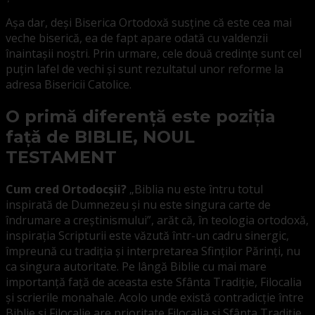
Așa dar, deși Biserica Ortodoxă susține că este cea mai
veche biserică, ea de fapt apare odată cu valdenzii
înaintașii noștri. Prin urmare, cele două credințe sunt cel
puțin lafel de vechi și sunt rezultatul unor reforme la
adresa Bisericii Catolice.
O primă diferență este poziția
față de BIBLIE, NOUL
TESTAMENT
Cum cred Ortodocșii?
„Biblia nu este întru totul
inspirată de Dumnezeu și nu este singura carte de
îndrumare a creștinismului”, arăt că, în teologia ortodoxă,
inspirația Scripturii este văzută într-un cadru sinergic,
împreună cu tradiția și interpretarea Sfinților Părinți, nu
ca singura autoritate. Pe lângă Biblie cu mai mare
importanță față de aceasta este Sfânta Tradiție, Filocalia
și scrierile monahale. Acolo unde există contradicție între
Biblie și Filocalie are prioritate Filocalia și Sfânta Tradiție.