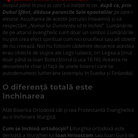
început până în ziua în care S-a înălţat la cer,
după ce, prin
Duhul Sfânt, dăduse poruncile Sale apostolilor
pe care-i
alesese
. Ascultarea de aceste porunci înseamnă și să
respectăm „
Numai lui Dumnezeu să te închini
”. Lumânările
de pe altarul evanghelic sunt doar un simbol. Lumânările
nu pot crea efect spiritual cum nici crucifixul sau alt obiect
de nu creează. Noi nu folosim cădelnițe deoarece acestea
erau obiecte de slujire ale Legii Iudaice, ori Legea a ținut
doar până la Ioan Botezătorul (Luca 16:16). Aceasta ne
deosebește chiar și față de unele biserici care se
autodenumesc lutherane (exemplu în Suedia și Finlanda).
O diferență totală este
închinarea
Atât Biserica Ortodoxă cât și cea Protestantă Evanghelică
au o închinare liturgică.
Cum se închină ortodocșii? L
iturghia ortodoxă este
derivată a liturghiei lui
Ioan Hrisostom
sau Ioan Gură de