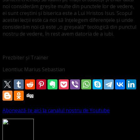
noi considerăm greșite multe din punctele lor de vedere,
ei sunt creștini și biserica este a Lui Hristos Isus. Scopul
acestei lecții este ca noi să înțelegem diferențele și unde
considerăm noi că este „o greșeală” teologică din punctul
nostru de vedere, în rest avem datoria de a iubi.
Prezbiter și Trainer
Leontiuc Marius Sebastian
Abonează-te aici la canalul nostru de Youtube