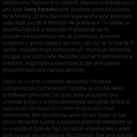
sărbătoresc împreună cu catolicii, biserica ortodoxă are o
altă dată.
Data Paștelui
este, conform primului conciliu
de la Niceea, „prima duminică după prima lună plină care
cade după sau de echinocțiul de primăvară.” În vreme ce
Biserica Catolică și Bisericile Protestante iau în
considerare echinocțiul real de primăvară, bisericile
ortodoxe și greco-catolice pornesc calculul de la ziua de 3
aprilie, socotită drept echinocțiu (21 martie pe stil vechi).
Desigur mai sunt și alte deosebiri cum ar fi vestimentația
preoților, organizarea bisericească, dar principalele
deosebiri sunt cele mai sus amintite.
Există un curent, o credință denumită Ortodoxă
Lutherană sau Lutheranism Ortodox ce incubă ideea
ortodoxiei lutherane. De facto, este un curent care
combate punct cu punct catehismele lui Luther având la
bază scrieri atribuite lui Luther ce contrazic chiar
catehismele. Noi considerăm acele scrieri drept un fals
istoric deoarece Luther a susținut propriile catehisme iar
nu combătut. Este de fapt un rod al antireformei, curent
care nu este nici ortodox și nici lutheran. Dar prin prisma