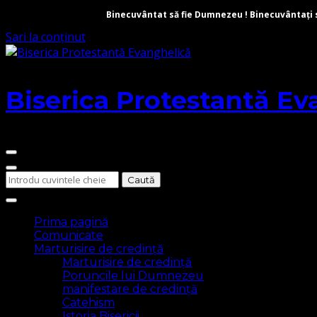
Binecuvântat să fie Dumnezeu ! Binecuvântați să 
Sari la conținut
Biserica Protestantă Ev
Cauți
ceva?
Prima pagină
Comunicate
Marturisire de credință
Marturisire de credință
Poruncile lui Dumnezeu
manifestare de credință
Catehism
Istoria Bisericii