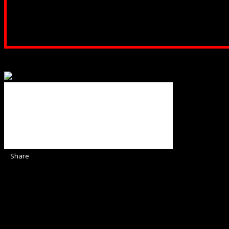
ne adunăm, sediul nost
Contul nostru: IBAN: 
Poți dona prin paypal sau card, ajutând
Binecuvântate fie cu iertare și mântuire sufletele care ajută
Share