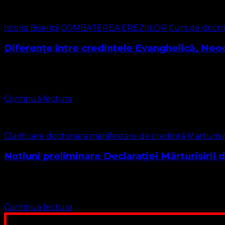
Istoria Bisericii
COMBATEREA EREZIILOR
Curs de doctr
Diferențe între credințele Evanghelică, Neoc
Vom aborda în această lecție trei curente: Calvinsim – Biser
privim pe frații reformați …
Continuă lectura
Clarificare doctrinara
manifestare de credință
Marturisi
Noțiuni preliminare Declarației Mărturisirii d
Provenind din termenul christianisme , noțiunea de creștin î
cele 4 evanghelii (Matei, Marcu, …
Continuă lectura
Poți dona bani și să sprijini această lucrare a Domnului.