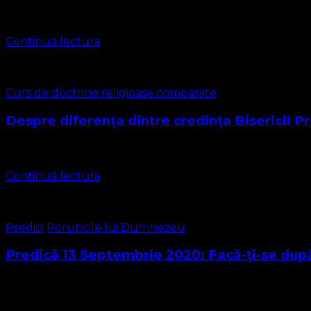
auzirii, iar auzirea vine …
Continuă lectura
Curs de doctrine religioase comparate
Despre diferența dintre credința Bisericii 
De la început trebuie specificat că noi privim pe frații bap
Continuă lectura
Predici
Poruncile lui Dumnezeu
Predică 13 Septembrie 2020: Facă-ţi-se după
Textul biblic pentru predica de astăzi se găsește în Evang
mers …