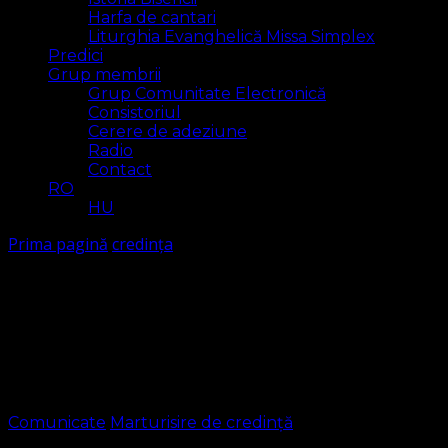
Harfa de cantari
Liturghia Evanghelică Missa Simplex
Predici
Grup membrii
Grup Comunitate Electronică
Consistoriul
Cerere de adeziune
Radio
Contact
RO
HU
Prima pagină
credința
credința
Arăt
11 rezultat(e)
Comunicate
Marturisire de credință