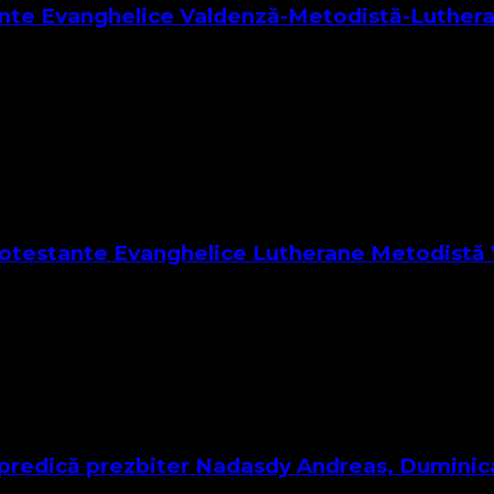
stante Evanghelice Valdenză-Metodistă-Luther
ibutele Sale Credem într-un singur Dumnezeu viu și adevărat,
Protestante Evanghelice Lutherane Metodistă 
u are scopul de a denigra un alt cult recunoscut de lege, prin
 – predică prezbiter Nadasdy Andreas, Dumin