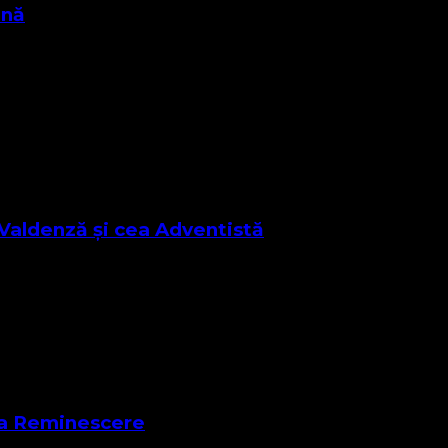
ană
 spirit etern, atotputernic, omniscient și plin de
Valdenză și cea Adventistă
 această lecție care ni se adresează nouă …
ica Reminescere