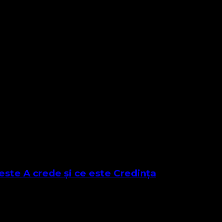
mea eu o zidesc Pe-al Domnului Cuvânt ceresc. Ca spuma toate 
este A crede și ce este Credința
e bază și de referință al predicii de astăzi este din Apocalipsa