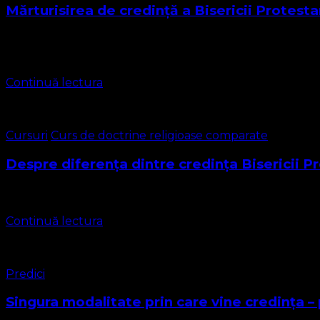
Mărturisirea de credință a Bisericii Prote
Mărturia Noastră de Credință I. Dumnezeu: Trinitatea și Atr
dragoste (Ioan 4:24). Acest unic Dumnezeu …
Continuă lectura
Cursuri
Curs de doctrine religioase comparate
Despre diferența dintre credința Bisericii 
De la început trebuie specificat că această lecție de curs n
Continuă lectura
Predici
Singura modalitate prin care vine credința