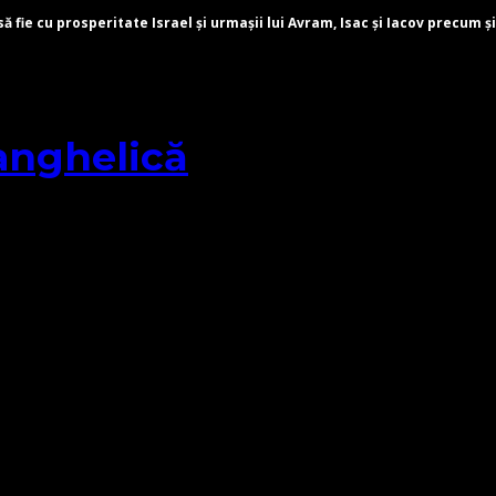
fie cu prosperitate Israel și urmașii lui Avram, Isac și Iacov precum și
anghelică