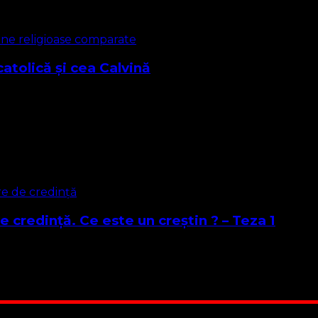
ine religioase comparate
atolică și cea Calvină
ica Reformată , Calvinism Radical și Neocatolicism sau Luther
re de credință
e credință. Ce este un creștin ? – Teza 1
nseamnă a urma învățăturile date omenirii de către Isus Hrist
 Suntem cea mai nevoiașă biserică din România. Nu avem fond 