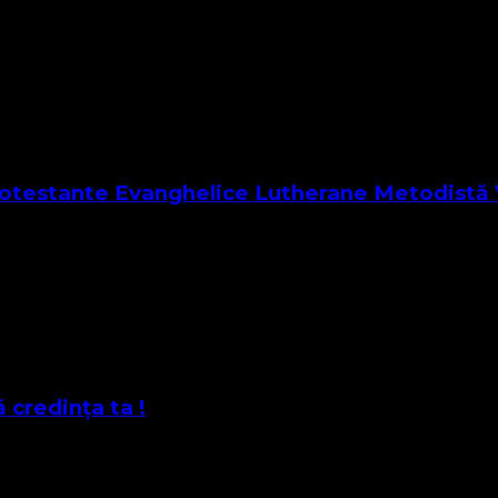
Protestante Evanghelice Lutherane Metodistă 
tiști ca pe frați de credință cu care vom moșteni împreună împă
 credinţa ta !
helia Sfântului Apostol Matei cap. 8 Vindecarea unui lepros