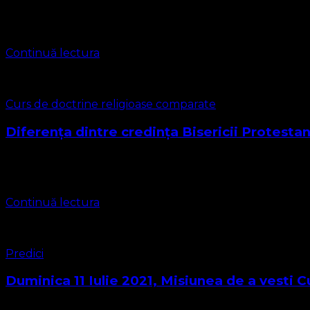
Biserica Protestantă Evanghelică Predica din Duminica Rem
capitolul 10 de la vesretul 9 la …
Continuă lectura
Curs de doctrine religioase comparate
Diferența dintre credința Bisericii Protesta
Aceasta este o lecție a Cursului de Doctrine Religioase Com
nu este de …
Continuă lectura
Predici
Duminica 11 Iulie 2021, Misiunea de a vesti 
Biserica Protestantă Evanghelică Textul biblic pentru aceas