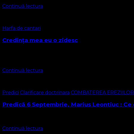
Continuă lectura
Harfa de cantari
Credința mea eu o zidesc
Muzica: William B. Bradbury Versuri: Edward Mote Credința 
pe …
Continuă lectura
Predici
Clarificare doctrinara
COMBATEREA EREZIILOR
Predică 6 Septembrie, Marius Leontiuc : Ce 
Iubiți frați și surori, stimată Biserică a lui Hristos Textul d
Continuă lectura