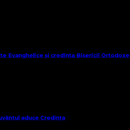
inescere 13 Martie 2022 Cuvântul Domnului pentru astăzi se
nte Evanghelice și credința Bisericii Ortodoxe
parate prin care urmărim să descoperim practic cum credem no
Cuvântul aduce Credința
tă zi este din Epistola Sfântului Paul către Romani capitolul