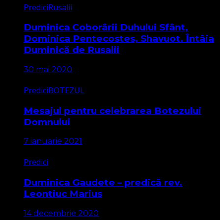
Predici
Rusalii
Duminica Coborârii Duhului Sfânt,
Dominica Pentecostes, Shavuot. Întâia
Duminică de Rusalii
30 mai 2020
Predici
BOTEZUL
Mesajul pentru celebrarea Botezului
Domnului
7 ianuarie 2021
Predici
Duminica Gaudete – predică rev.
Leontiuc Marius
14 decembrie 2020