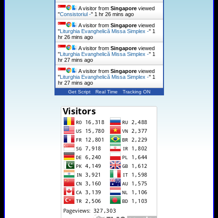
A visitor from
Singapore
viewed
"
Consistoriul -
"
1 hr 26 mins ago
A visitor from
Singapore
viewed
"
Liturghia Evanghelică Missa Simplex -
"
1
hr 27 mins ago
A visitor from
Singapore
viewed
"
Liturghia Evanghelică Missa Simplex -
"
1
hr 27 mins ago
A visitor from
Singapore
viewed
"
Liturghia Evanghelică Missa Simplex -
"
1
hr 27 mins ago
Get Script
Real Time
Tracking ON