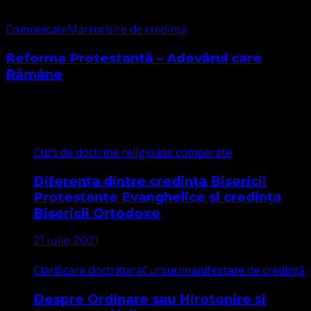
Comunicate
Marturisire de credință
Reforma Protestantă – Adevărul care
Rămâne
Cele mai citite
Curs de doctrine religioase comparate
Diferența dintre credința Bisericii
Protestante Evanghelice și credința
Bisericii Ortodoxe
21 iulie 2021
Clarificare doctrinara
Cursuri
manifestare de credință
Despre Ordinare sau Hirotonire și