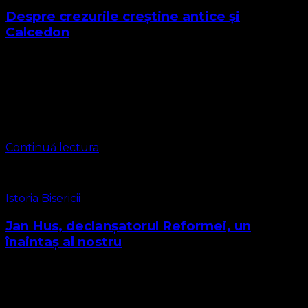
Despre crezurile creștine antice și
Calcedon
Redăm mai jos crezurile creștine antice CREZUL
APOSTOLIC (adoptat la Niceea), CREZUL NICEEAN-
CONSTANTINOPOLITAN (adoptat la Constantinopol),
CREZUL ATANASIAN, dar și cel Calcedonian. Precizăm că
noi ne însușim în mărturisirea noastră …
Continuă lectura
Istoria Bisericii
Jan Hus, declanșatorul Reformei, un
înaintaș al nostru
Jan Hus (născut 1371, Husinec, Cehia – decedat 6 iulie
1415, Konstanz, Germania) a fost un teolog reformator
ceh, născut la Husinec, Boemia, ars pe rug pentru ideile