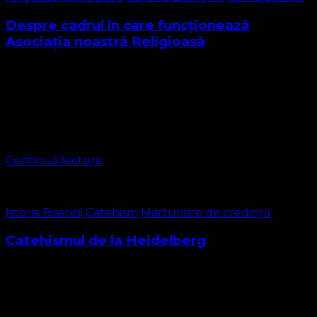
Despre cadrul în care funcționează
Asociația noastră Religioasă
Biserica noastră, Biserica Protestantă Evanghelică se
adresează tuturor românilor, germanilor, maghiarilor
sau alte naționalități și se circumscrie formei de religie a
Asociațiilor Religioase, anterior aprobării asociației se
circumscria Grupărilor religioase …
Continuă lectura
Istoria Bisericii
Catehism
Marturisire de credință
Catehismul de la Heidelberg
Catehismul de la Heidelberg a fost scris în anul 1563 de
către Zacharias Ursinus, un profesor de teologie care a
fost solicitat de prințul elector Frederick al III-lea pentru
elaborarea …