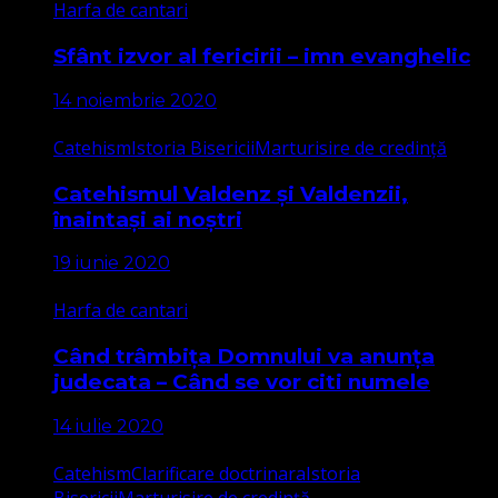
Harfa de cantari
Sfânt izvor al fericirii – imn evanghelic
14 noiembrie 2020
Catehism
Istoria Bisericii
Marturisire de credință
Catehismul Valdenz și Valdenzii,
înaintași ai noștri
19 iunie 2020
Harfa de cantari
Când trâmbița Domnului va anunța
judecata – Când se vor citi numele
14 iulie 2020
Catehism
Clarificare doctrinara
Istoria
Bisericii
Marturisire de credință