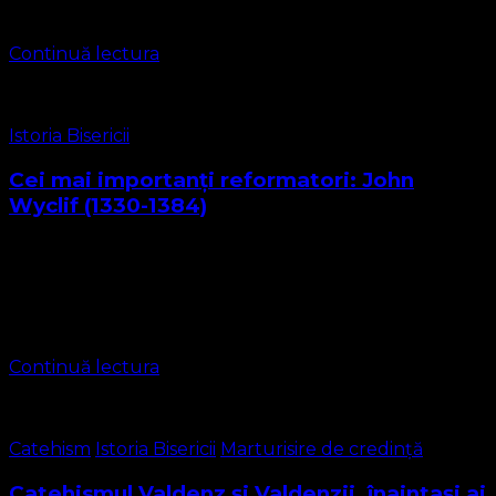
sale anti-papale. …
Continuă lectura
Istoria Bisericii
Cei mai importanți reformatori: John
Wyclif (1330-1384)
Steaua matinală a Reformei John Wycliffe este cunoscut
de asemenea sub numele de Wyclif, Wycliff, sau Wickliffe,
născut în 1320 la Ipreswell (actualmente Hipswell),
Yorkshire, Anglia – decedat la 31 …
Continuă lectura
Catehism
Istoria Bisericii
Marturisire de credință
Catehismul Valdenz și Valdenzii, înaintași ai