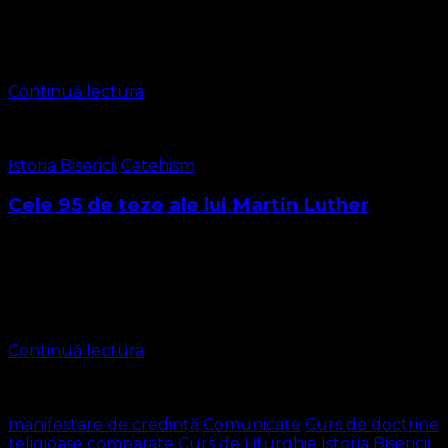
ani de a publicarea tezelor lui Luther și 900 de ani de la
Catehismul lui Waldo. Este zi de bucurie în care
mulțumim …
Continuă lectura
Istoria Bisericii
Catehism
Cele 95 de teze ale lui Martin Luther
Cele 95 de teze ale lui Martin Luther (denumirea latină
Disputatio pro declaratione virtutis indulgentiarum) au
declanșat Reforma Protestantă în Germania. Tezele au
fost aduse în circulație pentru prima dată …
Continuă lectura
manifestare de credință
Comunicate
Curs de doctrine
religioase comparate
Curs de Liturghie
Istoria Bisericii