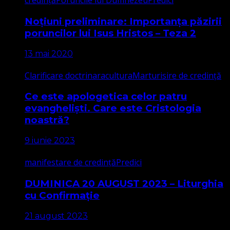
credință
Poruncile lui Dumnezeu
Predici
Noțiuni preliminare: Importanța păzirii
poruncilor lui Isus Hristos – Teza 2
13 mai 2020
Clarificare doctrinara
cultura
Marturisire de credință
Ce este apologetica celor patru
evangheliști. Care este Cristologia
noastră?
9 iunie 2023
manifestare de credință
Predici
DUMINICA 20 AUGUST 2023 – Liturghia
cu Confirmație
21 august 2023