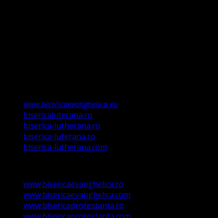
relevă Martin Luther, nu înseamnă că am fi o biserică a
legii ci a Poruncii lui Hristos care așa a ordonat „și
învățații să păzească tot ce Eu v-am poruncit”.
Această biserică este o Biserică Evanghelică
Valdenză, Metodistă și Lutherană și este formată în
structura reglementată de art. 4,5 și 6 Legea
489/2006
Asociație Religioasă în curs de înscriere în
Registrul Asociațiilor Religioase.
www.bisericaevanghelica.eu
bisericaluterana.ro
biserica-lutherana.ro
biserica-luterana.ro
biserica-lutherana.com
www.bisericaevanghelica.ro
www.bisericaevanghelica.com
www.bisericaprotestanta.ro
www.bisericaprotestanta.com