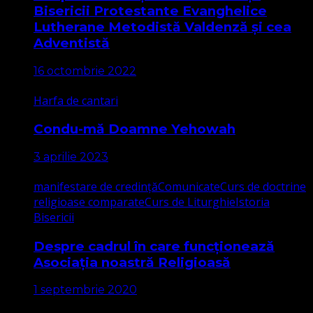
Bisericii Protestante Evanghelice
Lutherane Metodistă Valdenză și cea
Adventistă
16 octombrie 2022
Harfa de cantari
Condu-mă Doamne Yehowah
3 aprilie 2023
manifestare de credință
Comunicate
Curs de doctrine
religioase comparate
Curs de Liturghie
Istoria
Bisericii
Despre cadrul în care funcționează
Asociația noastră Religioasă
1 septembrie 2020