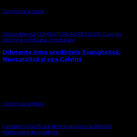
Continuă lectura
Istoria Bisericii
COMBATEREA EREZIILOR
Curs de
doctrine religioase comparate
Diferențe între credințele Evanghelică,
Neocatolică și cea Calvină
Vom aborda în această lecție trei curente: Calvinsim –
Biserica Reformată , Calvinism Radical și Neocatolicism
sau Lutheranism radical. Trebuie specificat de la început
că noi privim pe frații reformați …
Continuă lectura
Catehism
Clarificare doctrinara
Istoria Bisericii
Marturisire de credință