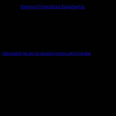
Pastor la
Biserica Protestantă Evanghelica
Contact: contact@bisericaevanghelica.com
Ne puteți susține financiar. Iată datele noastre: Conventia
Protestantă Evanghelică Valdenză-Metodistă-Lutherană ,
IBAN: RO84BRDE360SV00405463600, in RON, Banca
B.R.D. - G.S.G., SWIFT CODE: BRDEROBU
Abonează-te aici la canalul nostru de Youtube
Următorul serviciu divin online