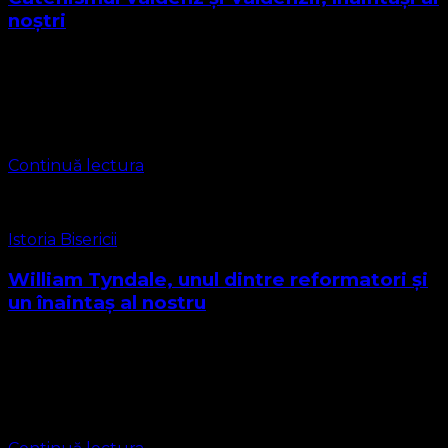
noștri
Acest catehism și istoria Valdenzilor prezintă maximă
importanță pentru gruparea noastră religioasă. Valdenzii
au o istorie mai veche decât cea a Bisericii Ortodoxe, în
fapt vechimea acestei biserici se pierde …
Continuă lectura
Istoria Bisericii
William Tyndale, unul dintre reformatori și
un înaintaș al nostru
William Tyndale (născut în 1494 North Nibley în
Gloucestershire – 6 octombrie 1536 Vilvoorder, lângă
Bruxelles) a fost un învățat umanist și preot protestant
englez, care a tradus Biblia în …