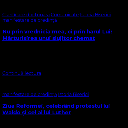
Clarificare doctrinara
Comunicate
Istoria Bisericii
manifestare de credință
Nu prin vrednicia mea, ci prin harul Lui:
Mărturisirea unui slujitor chemat
I. Cine sunt și de ce scriu I.1. Numele meu este Marius
Leontiuc. Sunt pastor al Bisericii Protestante Evanghelice,
slujind cu inima celor pe care societatea i-a uitat sau i-a …
Continuă lectura
manifestare de credință
Istoria Bisericii
Ziua Reformei, celebrând protestul lui
Waldo și cel al lui Luther
Astăzi este Ziua Reformei Protestante, sărbătorim 503