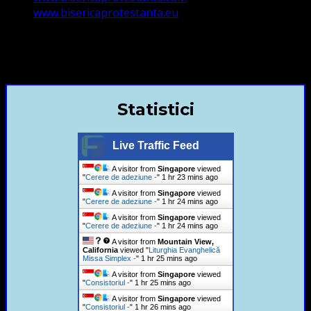
www.bisericaprotestanta.eu
contact@bisericaevanghelica.com
+40720435515 Marius Leontiuc
Statistici
Live Traffic Feed
A visitor from
Singapore
viewed
"
Cerere de adeziune -
"
1 hr 23 mins ago
A visitor from
Singapore
viewed
"
Cerere de adeziune -
"
1 hr 24 mins ago
A visitor from
Singapore
viewed
"
Cerere de adeziune -
"
1 hr 25 mins ago
A visitor from
Mountain View,
California
viewed "
Liturghia Evanghelică
Missa Simplex -
"
1 hr 25 mins ago
A visitor from
Singapore
viewed
"
Consistoriul -
"
1 hr 25 mins ago
A visitor from
Singapore
viewed
"
Consistoriul -
"
1 hr 26 mins ago