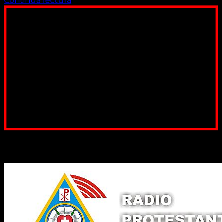
Continuă lectura
Poți dona bani și să sprijini această lucrare a Domnului.
Suntem cea mai nevoiașă biserică din România. Nu avem
fond pentru a ne salariza pastorii, nu avem construcții
unde să ne adunăm, sediul nostru este în locuința unuia
dintre slujitorii noștri. Ajutorul tău este o binecuvântare
Contul nostru: IBAN: RO84BRDE360SV00405463600, in
RON, Banca B.R.D. - G.S.G., SWIFT CODE: BRDEROBU
Poți dona prin paypal sau card, ajutând lucrarea
noastră. Dumnezeu răsplătește însutit efortul tău
pentru Biserica Protestantă Evanghelică
Binecuvântate fie cu iertare și mântuire sufletele care
ajută Biserica noastră !