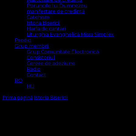
Poruncile lui Dumnezeu
manifestare de credință
Catehism
Istoria Bisericii
Harfa de cantari
Liturghia Evanghelică Missa Simplex
Predici
Grup membrii
Grup Comunitate Electronică
Consistoriul
Cerere de adeziune
Radio
Contact
RO
HU
Prima pagină
Istoria Bisericii
Istoria Bisericii
Arăt
11 rezultat(e)