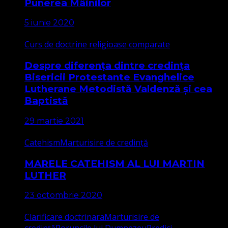
Punerea Mâinilor
5 iunie 2020
Curs de doctrine religioase comparate
Despre diferența dintre credința
Bisericii Protestante Evanghelice
Lutherane Metodistă Valdenză și cea
Baptistă
29 martie 2021
Catehism
Marturisire de credință
MARELE CATEHISM AL LUI MARTIN
LUTHER
23 octombrie 2020
Clarificare doctrinara
Marturisire de