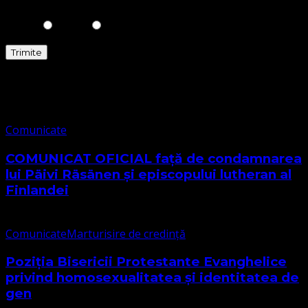
Comunicate
Comunicate
COMUNICAT OFICIAL față de condamnarea
lui Päivi Räsänen și episcopului lutheran al
Finlandei
Comunicate
Marturisire de credință
Poziția Bisericii Protestante Evanghelice
privind homosexualitatea și identitatea de
gen