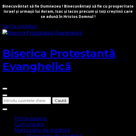
Binecuvântat să fie Dumnezeu ! Binecuvântați să fie cu prosperitate
Israel și urmașii lui Avram, Isac și Iacov precum și toți creștinii care
se adună în Hristos Domnul !
Sari la conținut
Biserica Protestantă
Evanghelică
Cauți
ceva?
Prima pagină
Comunicate
Marturisire de credință
Marturisire de credință