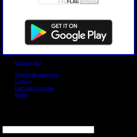
Magyar HU
Cerere de adeziune
Cursuri
Curs de Liturghie
Radio
Contact
Numele tău (obligatoriu)