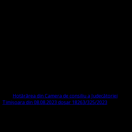
Strada Sinaia 19,
Ghiroda 307200 IBAN: RO84BRDE360SV00405463600 BRD
ORGANIZAȚIA RELIGIOASĂ CONVENŢIA
PROTESTANTĂ EVANGHELICĂ VALDENZĂ
– METODISTĂ – LUTHERANĂ
CIF 16759059 aprobată cu modificări la statut și denumire
prin
Hotărârea din Camera de consiliu a Judecătoriei
Timișoara din 08.08.2023 dosar 18263/325/2023
.
ASOCIAȚIA RELIGIOASĂ este prezentă și în România prin
Organizația religioasă.
pastor coordonator: Leontiuc Marius