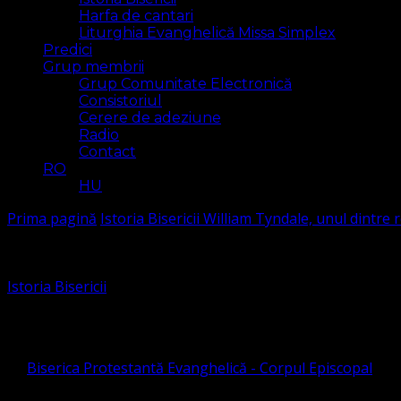
Harfa de cantari
Liturghia Evanghelică Missa Simplex
Predici
Grup membrii
Grup Comunitate Electronică
Consistoriul
Cerere de adeziune
Radio
Contact
RO
HU
Prima pagină
Istoria Bisericii
William Tyndale, unul dintre r
Istoria Bisericii
William Tyndale, unul dintre refor
de
Biserica Protestantă Evanghelică - Corpul Episcopal