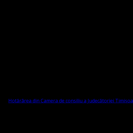
Strada Sinaia 19, Ghiroda 307200 IBAN: RO84BR
OTESTANTĂ EVANGHELICĂ VALDENZĂ – MET
prin
Hotărârea din Camera de consiliu a Judecătoriei Timișo
eligioasă.