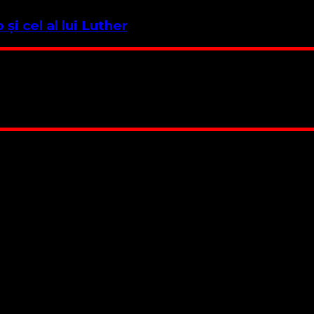
și cel al lui Luther
 Suntem cea mai nevoiașă biserică din România. Nu avem fond 
ru este în locuința unuia dintre slujitorii noștri. Ajutorul t
RO84BRDE360SV00405463600, in RON, Banca B.R.D. - G.S.G.
 lucrarea noastră. Dumnezeu răsplătește însutit efortul tău
 Biserica noastră !