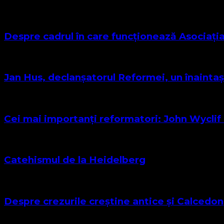
Despre cadrul în care funcționează Asociați
Jan Hus, declanșatorul Reformei, un înaintaș
Cei mai importanți reformatori: John Wyclif 
Catehismul de la Heidelberg
Despre crezurile creștine antice și Calcedon