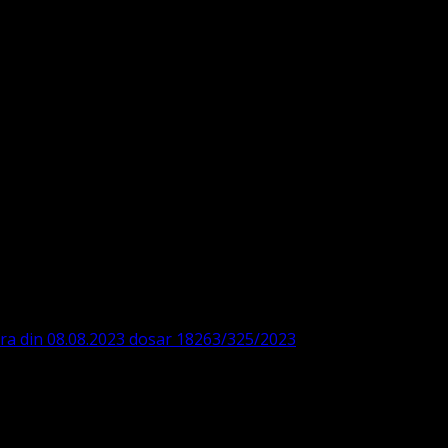
DE360SV00405463600 BRD
ODISTĂ – LUTHERANĂ
ara din 08.08.2023 dosar 18263/325/2023
. ASOCIAȚIA