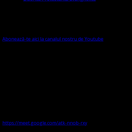
Contact: contact@bisericaevanghelica.com
Ne puteți susține financiar. Iată datele noastre: Conven
G.S.G., SWIFT CODE: BRDEROBU
Abonează-te aici la canalul nostru de Youtube
Următorul serviciu divin online
Duminica de la ora 11:00 – 11:45
România
,
ora 10:00-10:4
https://meet.google.com/atk-nnob-rxy