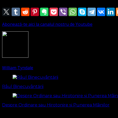
Abonează-te aici la canalul nostru de Youtube
1602
(Visited 97 times, 1 visits today)
William Tyndale
Navigare
în
Râul Binecuvântării
articole
Despre Ordinare sau Hirotonire și Punerea Mâinilor
S-ar putea să vă intereseze și...