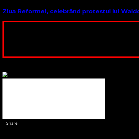
Ziua Reformei, celebrând protestul lui Waldo 
Poți dona bani și să sprijini această lucrare a Domnului.
ne adunăm, sediul nost
Contul nostru: IBAN: 
Poți dona prin paypal sau card, ajutând
Binecuvântate fie cu iertare și mântuire sufletele care ajută
Share