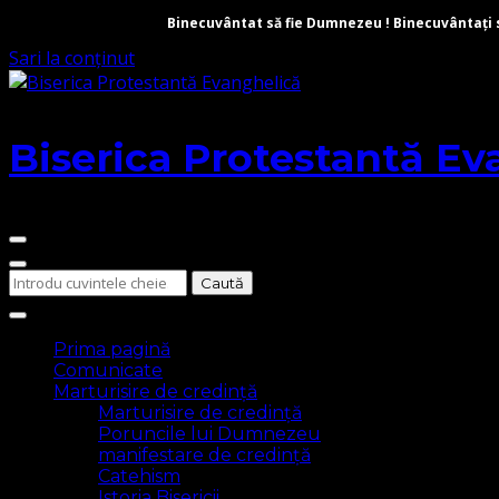
Binecuvântat să fie Dumnezeu ! Binecuvântați să 
Sari la conținut
Biserica Protestantă Ev
Cauți
ceva?
Prima pagină
Comunicate
Marturisire de credință
Marturisire de credință
Poruncile lui Dumnezeu
manifestare de credință
Catehism
Istoria Bisericii