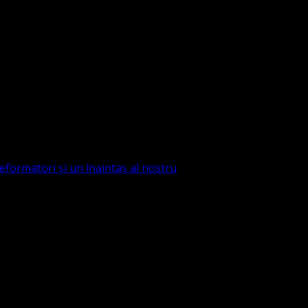
eformatori și un înaintaș al nostru
matori și un înaintaș al nostru