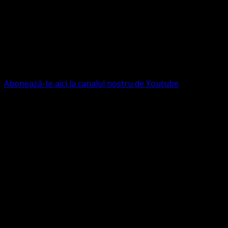
Contact: contact@bisericaevanghelica.com
Ne puteți susține financiar. Iată datele noastre: Conventia
Protestantă Evanghelică Valdenză-Metodistă-Lutherană ,
IBAN: RO84BRDE360SV00405463600, in RON, Banca
B.R.D. - G.S.G., SWIFT CODE: BRDEROBU
Abonează-te aici la canalul nostru de Youtube
Următorul serviciu divin online
Duminica de la ora 11:00 – 11:45
România
,
ora 10:00-
10:45 Austria, Ungaria, Germania, Belgia, Franța, ora