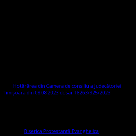
Strada Sinaia 19,
Ghiroda 307200 IBAN: RO84BRDE360SV00405463600 BRD
ORGANIZAȚIA RELIGIOASĂ CONVENŢIA
PROTESTANTĂ EVANGHELICĂ VALDENZĂ
– METODISTĂ – LUTHERANĂ
CIF 16759059 aprobată cu modificări la statut și denumire
prin
Hotărârea din Camera de consiliu a Judecătoriei
Timișoara din 08.08.2023 dosar 18263/325/2023
.
ASOCIAȚIA RELIGIOASĂ este prezentă și în România prin
Organizația religioasă.
pastor coordonator: Leontiuc Marius
Pastor la
Biserica Protestantă Evanghelica