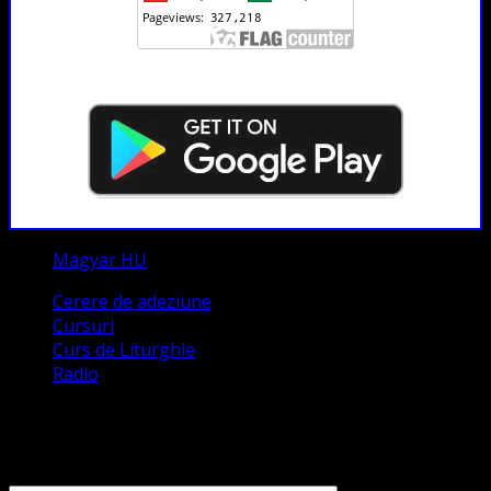
Magyar HU
Cerere de adeziune
Cursuri
Curs de Liturghie
Radio
Contact
Numele tău (obligatoriu)