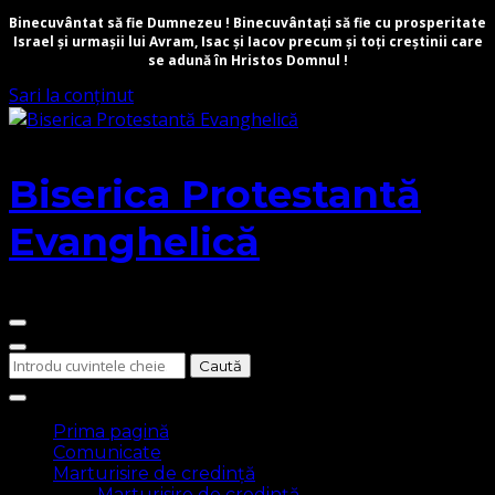
Binecuvântat să fie Dumnezeu ! Binecuvântați să fie cu prosperitate
Israel și urmașii lui Avram, Isac și Iacov precum și toți creștinii care
se adună în Hristos Domnul !
Sari la conținut
Biserica Protestantă
Evanghelică
Cauți
ceva?
Prima pagină
Comunicate
Marturisire de credință
Marturisire de credință