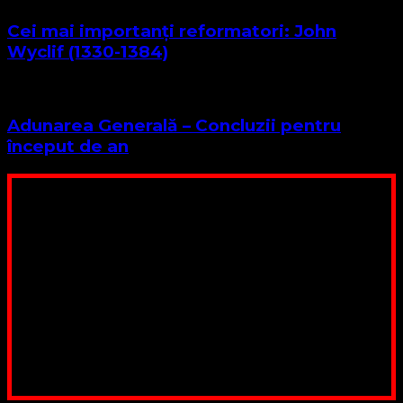
Cei mai importanți reformatori: John
Wyclif (1330-1384)
Adunarea Generală – Concluzii pentru
început de an
Poți dona bani și să sprijini această lucrare a Domnului.
Suntem cea mai nevoiașă biserică din România. Nu avem
fond pentru a ne salariza pastorii, nu avem construcții
unde să ne adunăm, sediul nostru este în locuința unuia
dintre slujitorii noștri. Ajutorul tău este o binecuvântare
Contul nostru: IBAN: RO84BRDE360SV00405463600, in
RON, Banca B.R.D. - G.S.G., SWIFT CODE: BRDEROBU
Poți dona prin paypal sau card, ajutând lucrarea
noastră. Dumnezeu răsplătește însutit efortul tău
pentru Biserica Protestantă Evanghelică