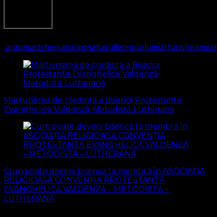
1050
(Visited 229 times, 1 visits today)
automată
chemat
ci
ciornă
harul
leontiuc
lui
mărturisirea
mea
Navigare
în
articole
Mărturisirea de credință a Bisericii Protestante
Evanghelice Valdenză-Metodistă-Lutherană
Cum poate deveni biserica ta membră în ASOCIAȚIA
RELIGIOASĂ CONVENŢIA PROTESTANTĂ
EVANGHELICĂ VALDENZĂ – METODISTĂ –
LUTHERANĂ