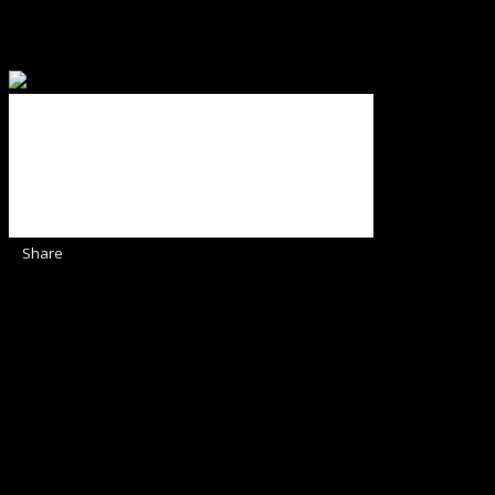
Binecuvântate fie cu iertare și mântuire sufletele care
ajută Biserica noastră !
Share
Sediul Asociației Religioase