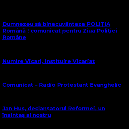
S-ar putea să vă intereseze și...
Dumnezeu să binecuvânteze POLIȚIA
Română ! comunicat pentru Ziua Poliției
Române
Numire Vicari, Instituire Vicariat
Comunicat – Radio Protestant Evanghelic
Jan Hus, declanșatorul Reformei, un
înaintaș al nostru