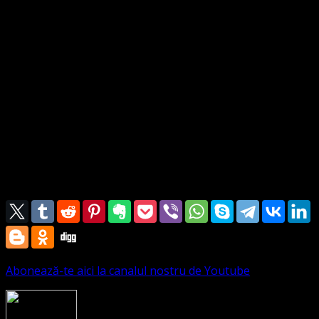
statutul de Orgsanizație și Asociație Religioasă. poate
într-o zi vom și figura în acel registru/tabel național al
Asociațiilor Religioase, pentru noi este o realizare uriașă
și atât. Dar știu că structura aceasta pe care o păstoresc
nu este a mea ci a lui Isus. Lucrarea aceasta este dovada
harului Său.
A Lui să fie toată slava.
Amin.
Pastor Marius Leontiuc
23 August 2023
Abonează-te aici la canalul nostru de Youtube