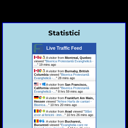
contact@bisericaevanghelica.com
+40720435515 Marius Leontiuc
Statistici
Live Traffic Feed
A visitor from
Montreal, Quebec
viewed "
Biserica Protestantă Evanghelică -
…
"
19 mins ago
A visitor from
Burnaby, British
Columbia
viewed "
Biserica Protestantă
Evanghelică -…
"
28 mins ago
A visitor from
San Francisco,
California
viewed "
Biserica Protestantă
Evanghelică -…
"
8 hrs 59 mins ago
A visitor from
Frankfurt Am Main,
Hessen
viewed "
Arhive Harfa de cantari -
Biserica…
"
10 hrs 20 mins ago
A visitor from
Arad
viewed "
Sfânt
izvor al fericirii - imn…
"
10 hrs 26 mins ago
A visitor from
Bucharest,
Bucuresti
viewed "
Evanghelia care ne