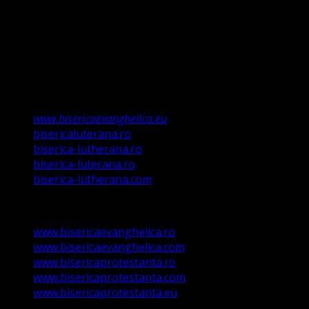
învățații să păzească tot ce Eu v-am poruncit”.
Această biserică este o Biserică Evanghelică
Valdenză, Metodistă și Lutherană și este formată în
structura reglementată de art. 4,5 și 6 Legea
489/2006
Asociație Religioasă în curs de înscriere în
Registrul Asociațiilor Religioase.
www.bisericaevanghelica.eu
bisericaluterana.ro
biserica-lutherana.ro
biserica-luterana.ro
biserica-lutherana.com
www.bisericaevanghelica.ro
www.bisericaevanghelica.com
www.bisericaprotestanta.ro
www.bisericaprotestanta.com
www.bisericaprotestanta.eu