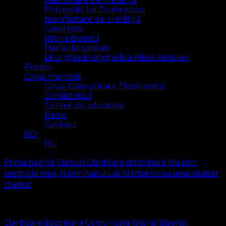
Poruncile lui Dumnezeu
manifestare de credință
Catehism
Istoria Bisericii
Harfa de cantari
Liturghia Evanghelică Missa Simplex
Predici
Grup membrii
Grup Comunitate Electronică
Consistoriul
Cerere de adeziune
Radio
Contact
RO
HU
Prima pagină
Cursuri
Clarificare doctrinara
Nu prin
vrednicia mea, ci prin harul Lui: Mărturisirea unui slujitor
chemat
Clarificare doctrinara
Comunicate
Istoria Bisericii