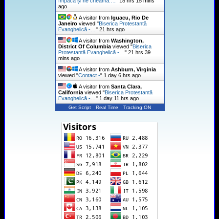
împacă și ne cheamă:…
"
18 hrs 15 mins
ago
A visitor from
Iguacu, Rio De
Janeiro
viewed "
Biserica Protestantă
Evanghelică -…
"
21 hrs ago
A visitor from
Washington,
District Of Columbia
viewed "
Biserica
Protestantă Evanghelică -…
"
21 hrs 39
mins ago
A visitor from
Ashburn, Virginia
viewed "
Contact -
"
1 day 6 hrs ago
A visitor from
Santa Clara,
California
viewed "
Biserica Protestantă
Evanghelică -…
"
1 day 11 hrs ago
Get Script
Real Time
Tracking ON