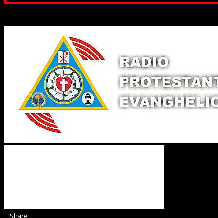
Binecuvântate fie cu iertare și mântuire sufletele care ajută
Share