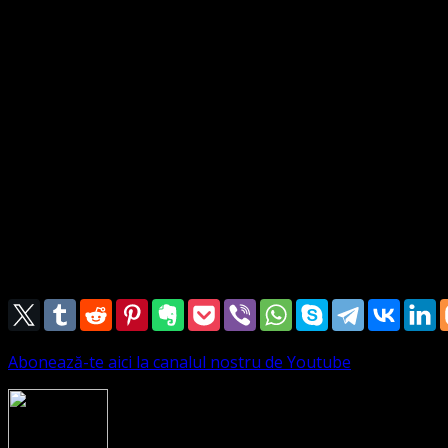
sau diacon din biserică sau alt cult evanghelic care va co-ofi
bărbații având competența și de a predica și la slujbele rel
o comportare exemplară predicând Evanghelia inclusiv prin fap
una provizorie valabilă timp de un an care poate fi prelungi
însărcinările sale. Calitatea poate înceta și mai repede de u
pastorului. Dacă vicarul a fost activ în slujba bisericii el de
Atest
Prezbiter LEONTIUC MARIUS SEBASTIAN
21 februarie 2021
Abonează-te aici la canalul nostru de Youtube