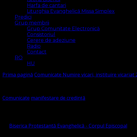
Harfa de cantari
Liturghia Evanghelică Missa Simplex
Predici
Grup membrii
Grup Comunitate Electronică
Consistoriul
Cerere de adeziune
Radio
Contact
RO
HU
Prima pagină
Comunicate
Numire vicari, instituire vicaria
Comunicate
manifestare de credință
Numire vicari, instituire vicariat 2
de
Biserica Protestantă Evanghelică - Corpul Episcopal