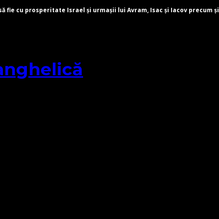
fie cu prosperitate Israel și urmașii lui Avram, Isac și Iacov precum și
anghelică