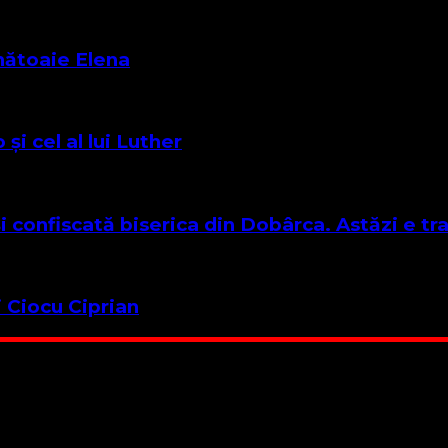
gnătoaie Elena
și cel al lui Luther
i confiscată biserica din Dobârca. Astăzi e tr
 Ciocu Ciprian
 Suntem cea mai nevoiașă biserică din România. Nu avem fond 
ru este în locuința unuia dintre slujitorii noștri. Ajutorul t
RO84BRDE360SV00405463600, in RON, Banca B.R.D. - G.S.G.
 lucrarea noastră. Dumnezeu răsplătește însutit efortul tău