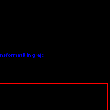
ansformată în grajd
pentru a ne salariza pastorii, nu avem construcții unde să
ău este o binecuvântare
, SWIFT CODE: BRDEROBU
 pentru Biserica Protestantă Evanghelică