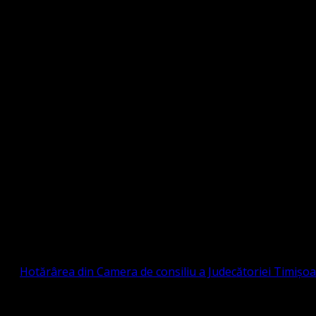
Strada Sinaia 19, Ghiroda 307200 IBAN: RO84BR
OTESTANTĂ EVANGHELICĂ VALDENZĂ – MET
prin
Hotărârea din Camera de consiliu a Judecătoriei Timișo
eligioasă.