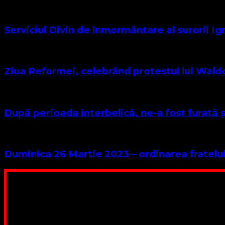
Serviciul Divin de înmormântare al surorii I
Ziua Reformei, celebrând protestul lui Waldo 
După perioada interbelică, ne-a fost furată ș
Duminica 26 Martie 2023 – ordinarea fratelui
Poți dona bani și să sprijini această lucrare a Domnului.
ne adunăm, sediul nost
Contul nostru: IBAN: 
Poți dona prin paypal sau card, ajutând