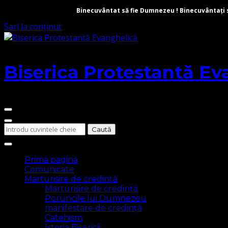
Binecuvântat să fie Dumnezeu ! Binecuvântați să 
Sari la conținut
Biserica Protestantă Ev
Cauți
ceva?
Prima pagină
Comunicate
Marturisire de credință
Marturisire de credință
Poruncile lui Dumnezeu
manifestare de credință
Catehism
Istoria Bisericii