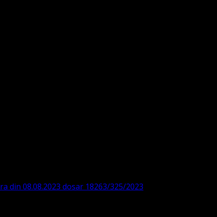
DE360SV00405463600 BRD
ODISTĂ – LUTHERANĂ
ara din 08.08.2023 dosar 18263/325/2023
. ASOCIAȚIA