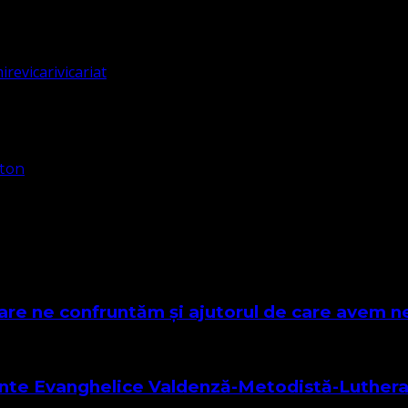
ire
vicari
vicariat
care ne confruntăm și ajutorul de care avem n
stante Evanghelice Valdenză-Metodistă-Luther