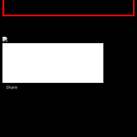
noastră. Dumnezeu răsplătește însutit efortul tău
pentru Biserica Protestantă Evanghelică
Binecuvântate fie cu iertare și mântuire sufletele care
ajută Biserica noastră !
Share
Sediul Asociației Religioase