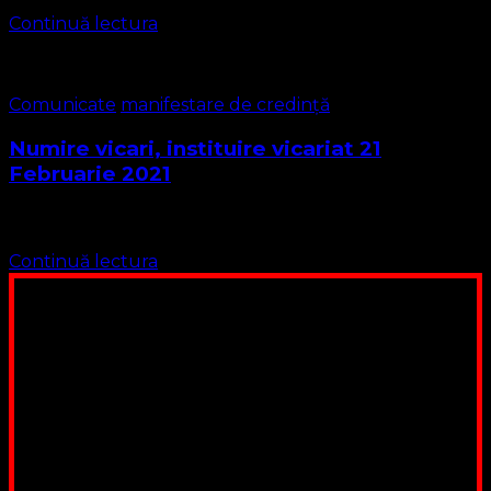
Continuă lectura
Comunicate
manifestare de credință
Numire vicari, instituire vicariat 21
Februarie 2021
21 februarie 2021 …
Continuă lectura
Poți dona bani și să sprijini această lucrare a Domnului.
Suntem cea mai nevoiașă biserică din România. Nu avem
fond pentru a ne salariza pastorii, nu avem construcții
unde să ne adunăm, sediul nostru este în locuința unuia
dintre slujitorii noștri. Ajutorul tău este o binecuvântare
Contul nostru: IBAN: RO84BRDE360SV00405463600, in
RON, Banca B.R.D. - G.S.G., SWIFT CODE: BRDEROBU
Poți dona prin paypal sau card, ajutând lucrarea