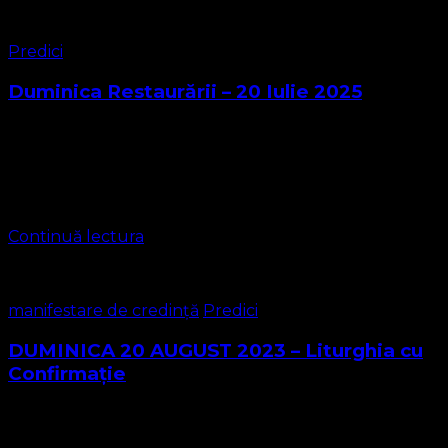
Predici
Duminica Restaurării – 20 Iulie 2025
Duminica Restaurării din 20 Iulie 2025 a debutat cu
Salutatio, ordinea liturghiei rezumate. Iată liturghia în
materialul video de mai jos, liturghie oficiată de pastor
MARIUS LEONTIUC Ca îndemn am …
Continuă lectura
manifestare de credință
Predici
DUMINICA 20 AUGUST 2023 – Liturghia cu
Confirmație
Avem bucuria de a vă aduce în atenție că pe 20 August
2023 la BISERICA PROTESTANTA EVANGHELICA Parohia