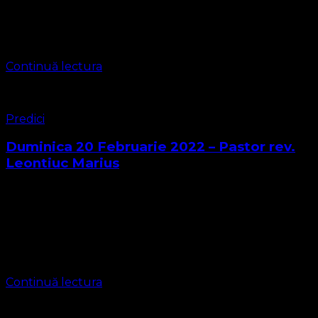
2 Timișoara din cadrul ASOCIAȚIA CONVENTIA
PROTESTANTA EVANGHELICA VALDENZA-METODISTA-
LUTHERANA a avut loc …
Continuă lectura
Predici
Duminica 20 Februarie 2022 – Pastor rev.
Leontiuc Marius
Biserica Protestantă Evanghelică – O Biserică Lutherană
– Valdenză Misionară a Poruncilor lui Dumnezeu
https://bisericaevanghelica.eu/
contact@bisericaevanghelica.com Duminică 20 februarie
2022 Ioan 15:1-11 1 Eu sunt adevărata Viţă şi Tatăl Meu …
Continuă lectura