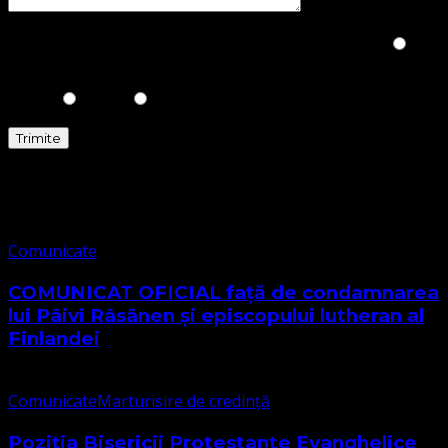
Please prove you are human by selecting the
Tree
.
Comunicate
Comunicate
COMUNICAT OFICIAL față de condamnarea
lui Päivi Räsänen și episcopului lutheran al
Finlandei
Comunicate
Marturisire de credință
Poziția Bisericii Protestante Evanghelice