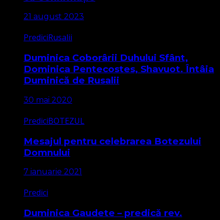
21 august 2023
Predici
Rusalii
Duminica Coborârii Duhului Sfânt,
Dominica Pentecostes, Shavuot. Întâia
Duminică de Rusalii
30 mai 2020
Predici
BOTEZUL
Mesajul pentru celebrarea Botezului
Domnului
7 ianuarie 2021
Predici
Duminica Gaudete – predică rev.