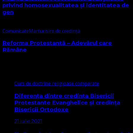
privind homosexualitatea și identitatea de
gen
Comunicate
Marturisire de credință
Reforma Protestantă – Adevărul care
Rămâne
Cele mai citite
Curs de doctrine religioase comparate
Diferența dintre credința Bisericii
Protestante Evanghelice și credința
Bisericii Ortodoxe
21 iulie 2021