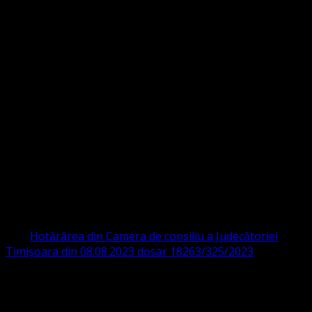
Strada Sinaia 19,
Ghiroda 307200 IBAN: RO84BRDE360SV00405463600 BRD
ORGANIZAȚIA RELIGIOASĂ CONVENŢIA
PROTESTANTĂ EVANGHELICĂ VALDENZĂ
– METODISTĂ – LUTHERANĂ
CIF 16759059 aprobată cu modificări la statut și denumire
prin
Hotărârea din Camera de consiliu a Judecătoriei
Timișoara din 08.08.2023 dosar 18263/325/2023
.
ASOCIAȚIA RELIGIOASĂ este prezentă și în România prin
Organizația religioasă.
pastor coordonator: Leontiuc Marius