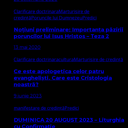
Clarificare doctrinara
Marturisire de
credință
Poruncile lui Dumnezeu
Predici
Noțiuni preliminare: Importanța păzirii
poruncilor lui Isus Hristos – Teza 2
13 mai 2020
Clarificare doctrinara
cultura
Marturisire de credință
Ce este apologetica celor patru
evangheliști. Care este Cristologia
noastră?
9 iunie 2023
manifestare de credință
Predici
DUMINICA 20 AUGUST 2023 – Liturghia
cu Confirmație