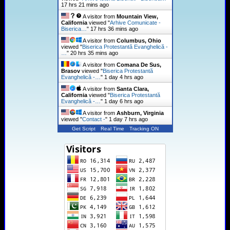
17 hrs 21 mins ago
A visitor from
Mountain View,
California
viewed "
Arhive Comunicate -
Biserica…
"
17 hrs 36 mins ago
A visitor from
Columbus, Ohio
viewed "
Biserica Protestantă Evanghelică -
…
"
20 hrs 35 mins ago
A visitor from
Comana De Sus,
Brasov
viewed "
Biserica Protestantă
Evanghelică -…
"
1 day 4 hrs ago
A visitor from
Santa Clara,
California
viewed "
Biserica Protestantă
Evanghelică -…
"
1 day 6 hrs ago
A visitor from
Ashburn, Virginia
viewed "
Contact -
"
1 day 7 hrs ago
Get Script
Real Time
Tracking ON