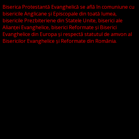
Biserica Protestantă Evanghelică se află în comuniune cu
bisericile Anglicane și Episcopale din toată lumea,
bisericile Prezbiteriene din Statele Unite, biserici ale
Alianței Evanghelice, biserici Reformate și Biserici
Evanghelice din Europa și respectă statutul de amvon al
Bisericilor Evanghelice și Reformate din România.
Biserica noastră este așezată în învățătura poruncilor
Noului Testament și este constituită la comandamentul
acestora, la chemarea acestora.
Pictura din antet, reprezintă un interior al unei biserici
evanghelice, inspirat dintr-o biserică bavareză și
ilustrează conceptul nostru asupra arhitecturii bisericești
cu elemente gotice sau eclectice. Folosim fotografii ale
unor biserici înfrățite sau similare, cu acordul pastorilor.
_________________________
Temeiul Legii: