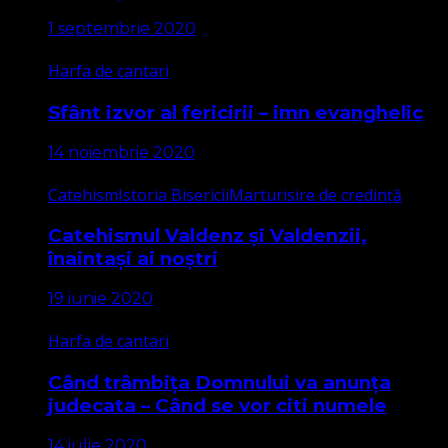
1 septembrie 2020
Harfa de cantari
Sfânt izvor al fericirii – imn evanghelic
14 noiembrie 2020
Catehism
Istoria Bisericii
Marturisire de credință
Catehismul Valdenz și Valdenzii,
înaintași ai noștri
19 iunie 2020
Harfa de cantari
Când trâmbița Domnului va anunța
judecata – Când se vor citi numele
14 iulie 2020