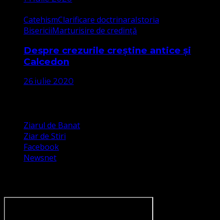
Catehism
Clarificare doctrinara
Istoria
Bisericii
Marturisire de credință
Despre crezurile creștine antice și
Calcedon
26 iulie 2020
Apariții Media
Ziarul de Banat
Ziar de Stiri
Facebook
Newsnet
Dorim un like pe newsnet