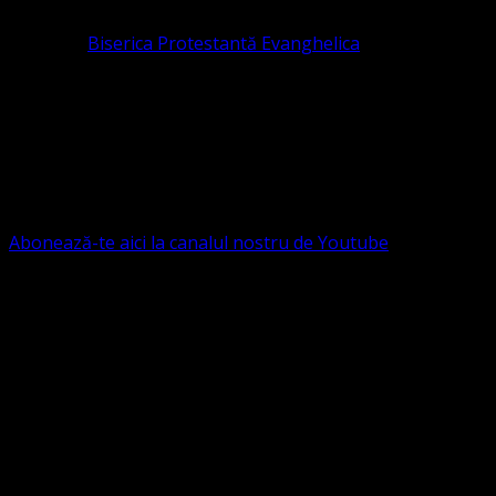
Pastor la
Biserica Protestantă Evanghelica
Contact: contact@bisericaevanghelica.com
Ne puteți susține financiar. Iată datele noastre: Conventia
Protestantă Evanghelică Valdenză-Metodistă-Lutherană ,
IBAN: RO84BRDE360SV00405463600, in RON, Banca
B.R.D. - G.S.G., SWIFT CODE: BRDEROBU
Abonează-te aici la canalul nostru de Youtube
Următorul serviciu divin online