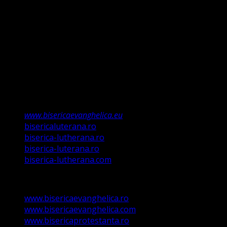
relevă Martin Luther, nu înseamnă că am fi o biserică a
legii ci a Poruncii lui Hristos care așa a ordonat „și
învățații să păzească tot ce Eu v-am poruncit”.
Această biserică este o Biserică Evanghelică
Valdenză, Metodistă și Lutherană și este formată în
structura reglementată de art. 4,5 și 6 Legea
489/2006
Asociație Religioasă în curs de înscriere în
Registrul Asociațiilor Religioase.
www.bisericaevanghelica.eu
bisericaluterana.ro
biserica-lutherana.ro
biserica-luterana.ro
biserica-lutherana.com
www.bisericaevanghelica.ro
www.bisericaevanghelica.com
www.bisericaprotestanta.ro