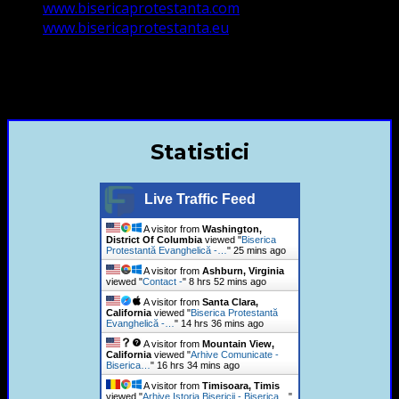
www.bisericaprotestanta.com
www.bisericaprotestanta.eu
contact@bisericaevanghelica.com
+40720435515 Marius Leontiuc
Statistici
Live Traffic Feed
A visitor from
Washington,
District Of Columbia
viewed "
Biserica
Protestantă Evanghelică -…
"
25 mins ago
A visitor from
Ashburn, Virginia
viewed "
Contact -
"
8 hrs 52 mins ago
A visitor from
Santa Clara,
California
viewed "
Biserica Protestantă
Evanghelică -…
"
14 hrs 36 mins ago
A visitor from
Mountain View,
California
viewed "
Arhive Comunicate -
Biserica…
"
16 hrs 34 mins ago
A visitor from
Timisoara, Timis
viewed "
Arhive Istoria Bisericii - Biserica…
"