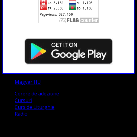
Magyar HU
Cerere de adeziune
Cursuri
Curs de Liturghie
Radio
Contact