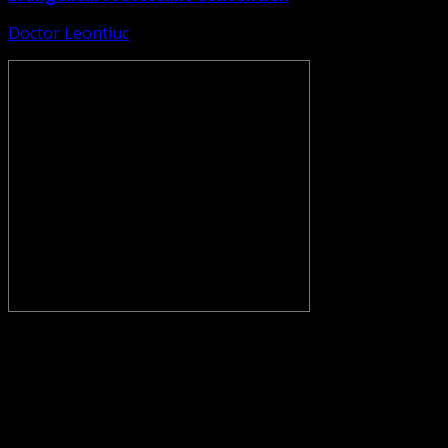
Doctor Leontiuc
CONVENŢIA PROTESTANTĂ EVANGHELICĂ VALDENZĂ –
METODISTĂ – LUTHERANĂ nu se confundă cu Biserica
Evanghelică-Lutherană Sinod Prezbiteriană , nici cu
Biserica Evanghelică C.A. din România, și nici cu alte
grupări religioase sau asociații lutherane autonome .