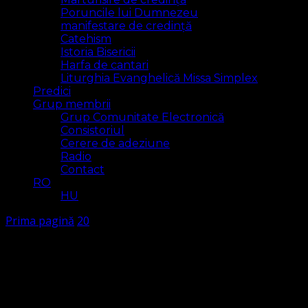
Poruncile lui Dumnezeu
manifestare de credință
Catehism
Istoria Bisericii
Harfa de cantari
Liturghia Evanghelică Missa Simplex
Predici
Grup membrii
Grup Comunitate Electronică
Consistoriul
Cerere de adeziune
Radio
Contact
RO
HU
Prima pagină
20
20
Arăt
6 rezultat(e)