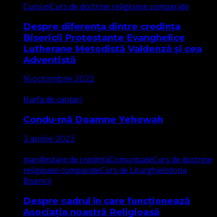
Cursuri
Curs de doctrine religioase comparate
Despre diferența dintre credința
Bisericii Protestante Evanghelice
Lutherane Metodistă Valdenză și cea
Adventistă
16 octombrie 2022
Harfa de cantari
Condu-mă Doamne Yehowah
3 aprilie 2023
manifestare de credință
Comunicate
Curs de doctrine
religioase comparate
Curs de Liturghie
Istoria
Bisericii
Despre cadrul în care funcționează
Asociația noastră Religioasă