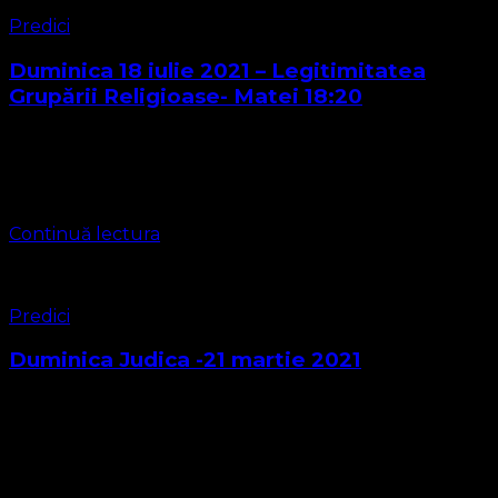
Predici
Duminica 18 iulie 2021 – Legitimitatea
Grupării Religioase- Matei 18:20
Matei cap. 18 verset 20 Căci, acolo unde sunt doi sau trei
adunaţi în Numele Meu, sunt şi Eu în mijlocul lor.
Conținutul predicii se află în materialul video de …
Continuă lectura
Predici
Duminica Judica -21 martie 2021
Duminica Judica sau Duminica dreptății nu este o noutate
adusă de noi lutheranii ci este o noțiune a bisericii. Este
tot un intro al perioadei prim gregoriene pentru a cincea
…