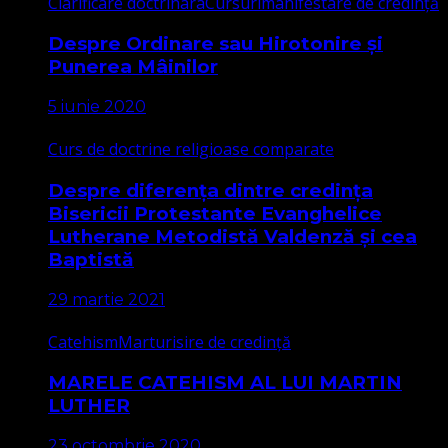
Clarificare doctrinara
Cursuri
manifestare de credință
Despre Ordinare sau Hirotonire și
Punerea Mâinilor
5 iunie 2020
Curs de doctrine religioase comparate
Despre diferența dintre credința
Bisericii Protestante Evanghelice
Lutherane Metodistă Valdenză și cea
Baptistă
29 martie 2021
Catehism
Marturisire de credință
MARELE CATEHISM AL LUI MARTIN
LUTHER
23 octombrie 2020