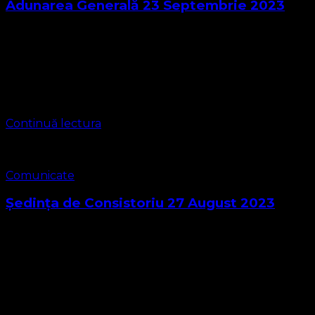
Adunarea Generală 23 Septembrie 2023
Plenul adunării generale ASOCIAȚIA RELIGIOASĂ
CONVENŢIA PROTESTANTĂ EVANGHELICĂ VALDENZĂ –
METODISTĂ – LUTHERANĂ CIF 16759059 s-a întrunit în
vot în majoritate statutară și a votat ordinea de zi și
punctele …
Continuă lectura
Comunicate
Ședința de Consistoriu 27 August 2023
O Biserică Lutherană , Metodistă și Valdenză, Misionară a
Poruncilor lui Dumnezeu prin Consistoriul ASOCIAȚIEI
CONVENŢIA PROTESTANTĂ EVANGHELICĂ VALDENZĂ –
METODISTĂ – LUTHERANĂ CIF 16759059 întrunit în 12
membri Subscrisa …