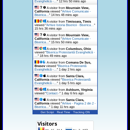
Evanghelică -…
"
12 hrs 50 mins ago
A visitor from
Mountain View,
California
viewed "
Arhive Comunicate -
Biserica…
"
14 hrs 48 mins ago
A visitor from
Timisoara, Timis
viewed "
Arhive Istoria Bisericii - Biserica…
"
15 hrs 36 mins ago
A visitor from
Mountain View,
California
viewed "
Arhive Comunicate -
Biserica…
"
15 hrs 50 mins ago
A visitor from
Columbus, Ohio
viewed "
Biserica Protestantă Evanghelică -
…
"
18 hrs 49 mins ago
A visitor from
Comana De Sus,
Brasov
viewed "
Biserica Protestantă
Evanghelică -…
"
1 day 2 hrs ago
A visitor from
Santa Clara,
California
viewed "
Biserica Protestantă
Evanghelică -…
"
1 day 5 hrs ago
A visitor from
Ashburn, Virginia
viewed "
Contact -
"
1 day 6 hrs ago
A visitor from
Santa Clara,
California
viewed "
Arhive - Pagina 2 din 2 -
Biserica…
"
1 day 11 hrs ago
Get Script
Real Time
Tracking ON