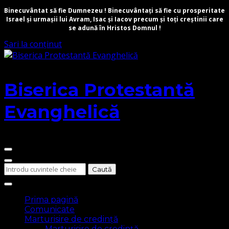
Binecuvântat să fie Dumnezeu ! Binecuvântați să fie cu prosperitate
Israel și urmașii lui Avram, Isac și Iacov precum și toți creștinii care
se adună în Hristos Domnul !
Sari la conținut
Biserica Protestantă
Evanghelică
Cauți
ceva?
Prima pagină
Comunicate
Marturisire de credință
Marturisire de credință