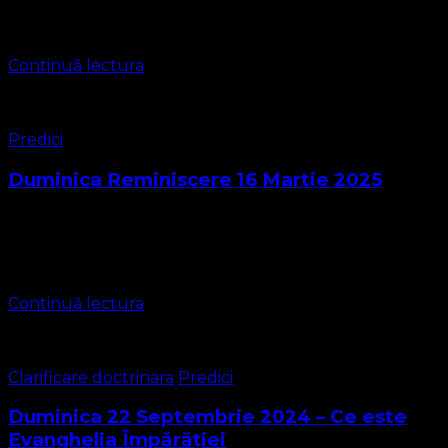
Timișoara 2 Ghiroda https://bisericaevanghelica.eu/
contact@bisericaevanghelica.com …
Continuă lectura
Predici
Duminica Reminiscere 16 Martie 2025
Iacov cap.5 13 Este vreunul printre voi în suferinţă? Să se
roage! Este vreunul cu inimă bună? Să cânte cântări de
laudă! 14 Este vreunul printre voi bolnav? Să cheme …
Continuă lectura
Clarificare doctrinara
Predici
Duminica 22 Septembrie 2024 – Ce este
Evanghelia Împărăției