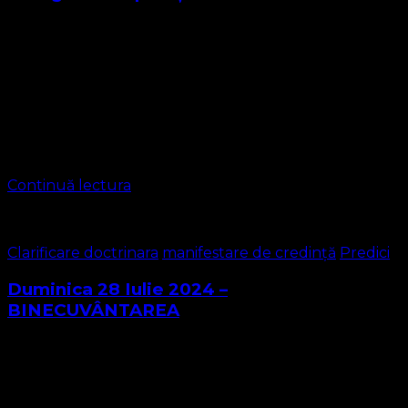
BISERICA PROTESTANTĂ EVANGHELICĂ
https://bisericaevanghelica.eu/
contact@bisericaevanghelica.com ASOCIAȚIA RELIGIOASĂ
CONVENȚIA PROTESTANTĂ EVANGHELICĂ VALENZĂ-
METODISTĂ-LUTHERANĂ Parohia 1 Timișoara TEXTUL
BIBLIC DE BAZĂ Luca 16:16 Pastor: LEONTIUC MARIUS
Prezbiter: Marian Valentin Vicari: Lungu Dan, Anca …
Continuă lectura
Clarificare doctrinara
manifestare de credință
Predici
Duminica 28 Iulie 2024 –
BINECUVÂNTAREA
Textul biblic Evrei 11:20 Prin credinţă a dat Isaac lui Iacov
şi Esau o binecuvântare care avea în vedere lucrurile
viitoare. Pastor/episcop MARIUS LEONTIUC Ideile
principale ale predicii Binecuvântarea …