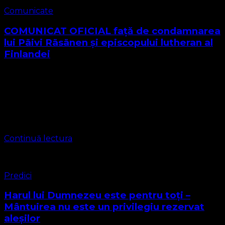
Comunicate
COMUNICAT OFICIAL față de condamnarea
lui Päivi Räsänen și episcopului lutheran al
Finlandei
COMUNICAT OFICIAL Condamnăm ferm decizia Curții
Supreme a Finlandei – un atac direct asupra libertății
creștine Subscrisa Biserica Protestantă Evanghelică
Valdenză–Metodistă–Lutherană își exprimă profunda
indignare și îngrijorare față de decizia …
Continuă lectura
Predici
Harul lui Dumnezeu este pentru toți –
Mântuirea nu este un privilegiu rezervat
aleșilor