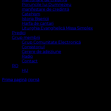
Poruncile lui Dumnezeu
manifestare de credință
Catehism
Istoria Bisericii
Harfa de cantari
Liturghia Evanghelică Missa Simplex
Predici
Grup membrii
Grup Comunitate Electronică
Consistoriul
Cerere de adeziune
Radio
Contact
RO
HU
Prima pagină
ciornă
ciornă
Arăt
226 rezultat(e)