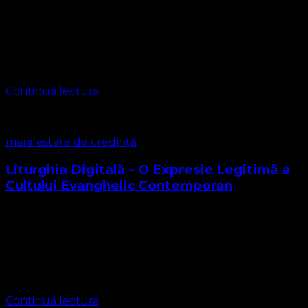
Duminica 24 August 2025 Predica Pastor rev. Leontiuc
Marius Sebastian Harul lui Dumnezeu este pentru toți –
Mântuirea nu este un privilegiu rezervat aleșilor
„Dumnezeu dorește ca toți oamenii …
Continuă lectura
manifestare de credință
Liturghia Digitală – O Expresie Legitimă a
Cultului Evanghelic Contemporan
1. Introducere – Contextul slujirii noastre Suntem o
comunitate mică, dar vie, slujind Domnului Isus Hristos
printr-o formă de liturghie adaptată la realitățile
moderne și pastorale. Ca Biserică Protestantă
Evanghelică …
Continuă lectura