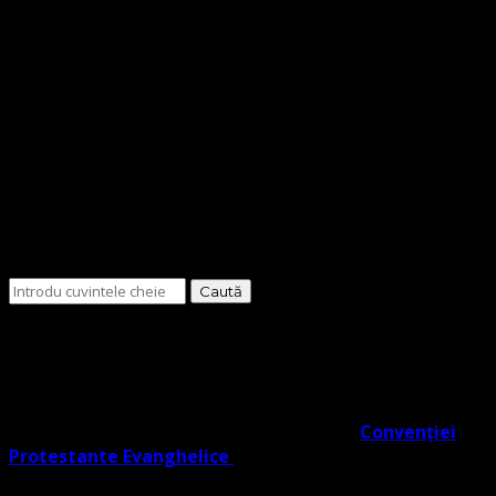
Cauți
ceva?
O Biserică Protestantă Evanghelică cu o doctrină în
trunchiul comun al Reformei rezultat din învățătura
Lutherană, Moraviană Boemă și Valdenză în acord cu
Noul Testament. O biserică cu adevărat Evanghelic-
Lutherană în slujba ta co- semnatară a
Convenției
Protestante Evanghelice
din Europa.