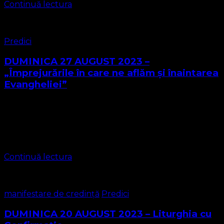
Continuă lectura
Predici
DUMINICA 27 AUGUST 2023 –
„Împrejurările în care ne aflăm și înaintarea
Evangheliei”
Predică PASTOR Leontiuc Marius Sebastian Textul Biblic
Filipeni cap. 1 Vreau să ştiţi, fraţilor, că împrejurările în
care mă găsesc mai degrabă au lucrat la înaintarea
Evangheliei. 13În adevăr, în …
Continuă lectura
manifestare de credință
Predici
DUMINICA 20 AUGUST 2023 – Liturghia cu