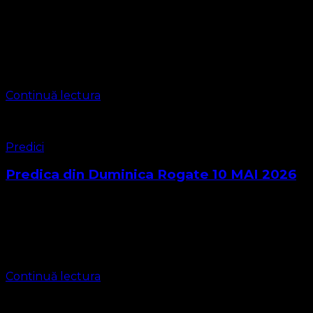
Arătam în studiile noastre despre diferențe doctrinare
câteva aspecte care ne diferențiază categoric de
adventism, cult care propagă ideea că Legea Torah „ ar fi
împărțită în mai multe legi …
Continuă lectura
Predici
Predica din Duminica Rogate 10 MAI 2026
Predică pentru Duminica Rogate, pastor Leontiuc Marius
„Îndrăzneala de a cere: Puterea Numelui lui Isus”
Evanghelia după Ioan 16:23–30 23 În ziua aceea, nu Mă
veţi mai întreba de nimic. …
Continuă lectura