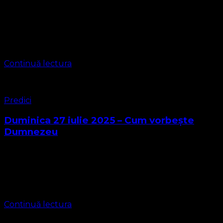
Poziția Bisericii Protestante Evanghelice privind
homosexualitatea și identitatea de gen Poziția Bisericii
Protestante Evanghelice privind homosexualitatea și
identitatea de gen 1. Fundament biblic Biserica
Protestantă Evanghelică își întemeiază învățătura pe …
Continuă lectura
Predici
Duminica 27 iulie 2025 – Cum vorbește
Dumnezeu
Predică: „Cum ne vorbește Dumnezeu” Text de bază:
Evrei 1:1-2 „După ce a vorbit în vechime părinților noștri
prin proroci, în multe rânduri și în multe chipuri,
Dumnezeu, la sfârșitul …
Continuă lectura