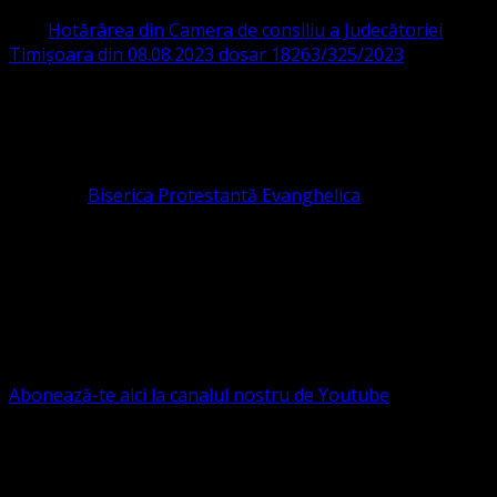
CIF 16759059 aprobată cu modificări la statut și denumire
prin
Hotărârea din Camera de consiliu a Judecătoriei
Timișoara din 08.08.2023 dosar 18263/325/2023
.
ASOCIAȚIA RELIGIOASĂ este prezentă și în România prin
Organizația religioasă.
pastor coordonator: Leontiuc Marius
Pastor la
Biserica Protestantă Evanghelica
Contact: contact@bisericaevanghelica.com
Ne puteți susține financiar. Iată datele noastre: Conventia
Protestantă Evanghelică Valdenză-Metodistă-Lutherană ,
IBAN: RO84BRDE360SV00405463600, in RON, Banca
B.R.D. - G.S.G., SWIFT CODE: BRDEROBU
Abonează-te aici la canalul nostru de Youtube