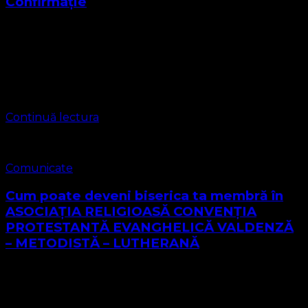
Confirmație
Avem bucuria de a vă aduce în atenție că pe 20 August
2023 la BISERICA PROTESTANTA EVANGHELICA Parohia
2 Timișoara din cadrul ASOCIAȚIA CONVENTIA
PROTESTANTA EVANGHELICA VALDENZA-METODISTA-
LUTHERANA a avut loc …
Continuă lectura
Comunicate
Cum poate deveni biserica ta membră în
ASOCIAȚIA RELIGIOASĂ CONVENŢIA
PROTESTANTĂ EVANGHELICĂ VALDENZĂ
– METODISTĂ – LUTHERANĂ
ASOCIAȚIA RELIGIOASĂ CONVENŢIA PROTESTANTĂ
EVANGHELICĂ VALDENZĂ – METODISTĂ – LUTHERANĂ
este o asociație religioasă care are ca obiect exercitarea