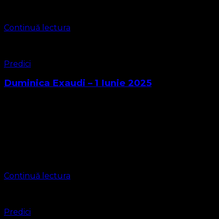
Introducere Reforma Protestantă nu a fost …
Continuă lectura
Predici
Duminica Exaudi – 1 Iunie 2025
Faptele Apostolilor 1:15-26 ASOCIAȚIA RELIGIOASĂ
CONVENŢIA PROTESTANTĂ EVANGHELICĂ VALDENZĂ –
METODISTĂ – LUTHERANĂ CIF 16759059 Parohia
Timișoara 2 Ghiroda https://bisericaevanghelica.eu/
contact@bisericaevanghelica.com Liturghia mixtă on-line
plen Pastori IGNĂTOAIE IOSIF LEONTIUC MARIUS …
Continuă lectura
Predici