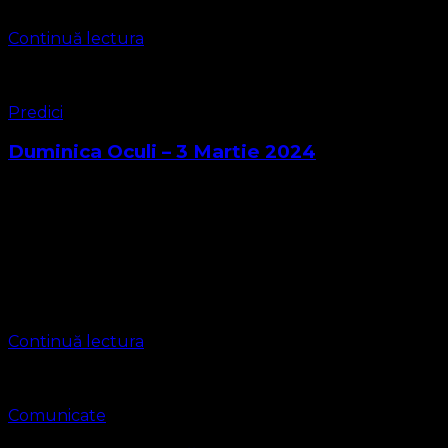
Continuă lectura
Predici
Duminica Oculi – 3 Martie 2024
ASOCIAȚIA RELIGIOASĂ CONVENŢIA PROTESTANTĂ
EVANGHELICĂ VALDENZĂ – METODISTĂ – LUTHERANĂ
CIF 16759059 Parohia Timișoara 2 – Ghiroda
contact@bisericaevanghelica.com Pastor: Marius
Leontiuc Luca 11 Vindecarea unui îndrăcit mut 14Isus a
scos …
Continuă lectura
Comunicate