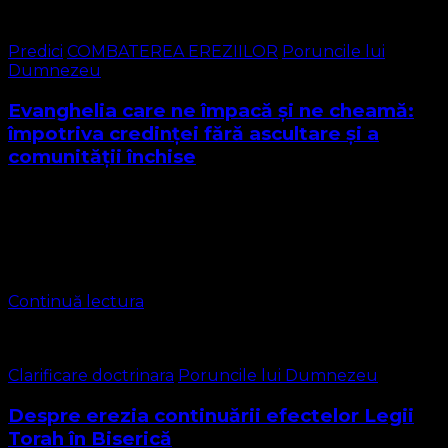
Predici
COMBATEREA EREZIILOR
Poruncile lui
Dumnezeu
Evanghelia care ne împacă și ne cheamă:
împotriva credinței fără ascultare și a
comunității închise
Predică-studiu pentru ciclul despre erezii „Evanghelia
care ne împacă și ne cheamă: împotriva credinței fără
ascultare și a comunității închise” Texte principale: Matei
28:18–20; Efeseni 2:8–10; Ioan 14:15; Tit 2:11–14; …
Continuă lectura
Clarificare doctrinara
Poruncile lui Dumnezeu
Despre erezia continuării efectelor Legii
Torah în Biserică