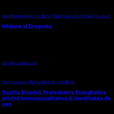
manifestare de credință
Clarificare doctrinara
Cursuri
Misiune si Dragoste
Crucea și Misiunea în Lumina Evangheliei – O Chemare la
Dragoste și Adevăr Crucea și Misiunea în Lumina
Evangheliei – O Chemare la Dragoste și Adevăr Într-o
vreme în care …
Continuă lectura
Comunicate
Marturisire de credință
Poziția Bisericii Protestante Evanghelice
privind homosexualitatea și identitatea de
gen