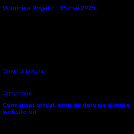
Duminica Rogate – 25 mai 2025
Parohia Timișoara 2 Ghiroda
https://bisericaevanghelica.eu/
contact@bisericaevanghelica.com Liturghia mixtă on-line
plen Pastori IGNĂTOAIE IOSIF LEONTIUC MARIUS
Predica Pastor Coordonator LEONTIUC MARIUS
SEBASTIAN Ioan 16:23-24 „Adevărat, adevărat vă spun că
orice veţi …
Continuă lectura
Comunicate
Comunicat oficial, erori de date pe diferite
website-uri
Comunicat nr. 3/2025 Având în vedere că mai multe
website-uri care pretind că oferă informații oficiale,