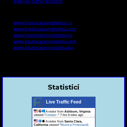
biserica-lutherana.com
www.bisericaevanghelica.ro
www.bisericaevanghelica.com
www.bisericaprotestanta.ro
www.bisericaprotestanta.com
www.bisericaprotestanta.eu
contact@bisericaevanghelica.com
+40720435515 Marius Leontiuc
Statistici
Live Traffic Feed
A visitor from
Ashburn, Virginia
viewed "
Contact -
"
7 hrs 6 mins ago
A visitor from
Santa Clara,
California
viewed "
Biserica Protestantă