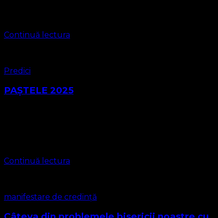
prezintă organizația noastră religioasă ca o asociație
care ar avea obiectul de activitate altul …
Continuă lectura
Predici
PAȘTELE 2025
Predică susținută de Pastor Marius Leontiuc Textul Biblic
Romani 6:23 „Fiindcă plata păcatului este moartea, dar
darul fără plată al lui Dumnezeu este viaţa veşnică în Isus
Hristos, Domnul nostru.” …
Continuă lectura
manifestare de credință
Câteva din problemele bisericii noastre cu