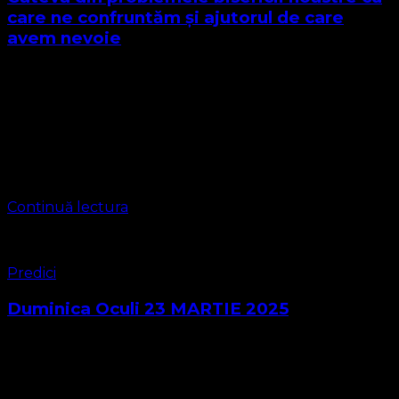
care ne confruntăm și ajutorul de care
avem nevoie
Biserica Protestantă Evanghelică reprezintă credința
exprimată de Organizația Religioasă CONVENŢIA
PROTESTANTĂ EVANGHELICĂ VALDENZĂ – METODISTĂ
– LUTHERANĂ având CIF 16759059, aprobată prin
hotărârea Judecătoriei Timișoara cu statut de Asociație
Religioasă …
Continuă lectura
Predici
Duminica Oculi 23 MARTIE 2025
Psalmul, 25:15 Eu îmi întorc necurmat ochii spre Domnul,
căci El îmi va scoate picioarele din laţ. Predica Pastor
Coordonator LEONTIUC MARIUS SEBASTIAN Parohia