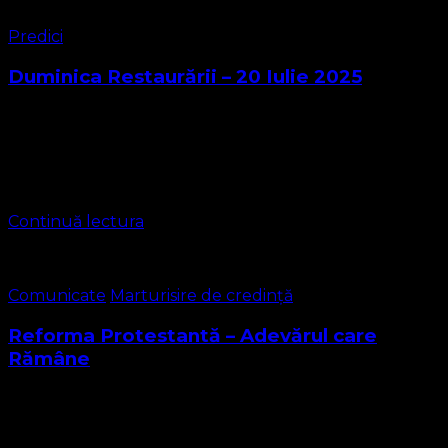
Predici
Duminica Restaurării – 20 Iulie 2025
Duminica Restaurării din 20 Iulie 2025 a debutat cu
Salutatio, ordinea liturghiei rezumate. Iată liturghia în
materialul video de mai jos, liturghie oficiată de pastor
MARIUS LEONTIUC Ca îndemn am …
Continuă lectura
Comunicate
Marturisire de credință
Reforma Protestantă – Adevărul care
Rămâne
Reforma Protestantă – Adevărul care rămâne Reforma
Protestantă – Adevărul care rămâne „Poruncile lui Isus
sunt Evanghelia – chemarea la credință și iubire”