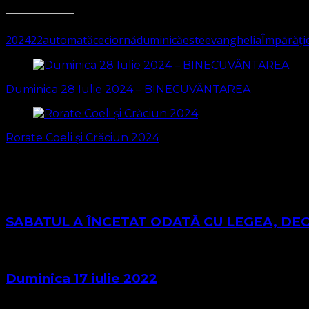
1269
(Visited 294 times, 1 visits today)
2024
22
automată
ce
ciornă
duminică
este
evanghelia
Împărăți
Navigare
în
Duminica 28 Iulie 2024 – BINECUVÂNTAREA
articole
Rorate Coeli și Crăciun 2024
S-ar putea să vă intereseze și...
SABATUL A ÎNCETAT ODATĂ CU LEGEA, DE
Duminica 17 iulie 2022