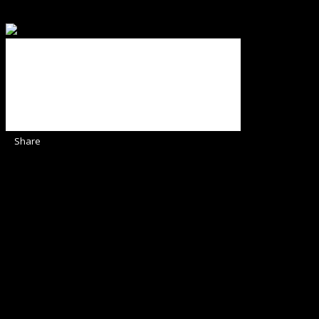
Binecuvântate fie cu iertare și mântuire sufletele care ajută
Share