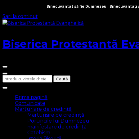
Binecuvântat să fie Dumnezeu ! Binecuvântați să 
Sari la conținut
Biserica Protestantă Ev
Cauți
ceva?
Prima pagină
Comunicate
Marturisire de credință
Marturisire de credință
Poruncile lui Dumnezeu
manifestare de credință
Catehism
Istoria Bisericii