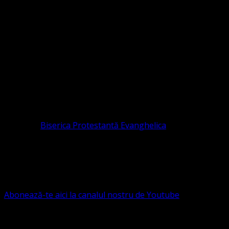
Sediul Asociației Religioase
ORGANIZAȚIA RELIGIOASĂ CONVENŢIA PR
CIF 16759059 aprobată cu modificări la statut și denumire 
RELIGIOASĂ este prezentă și în România prin Organizația r
pastor coordonator: Leontiuc Marius
Pastor la
Biserica Protestantă Evanghelica
Contact: contact@bisericaevanghelica.com
Ne puteți susține financiar. Iată datele noastre: Conven
G.S.G., SWIFT CODE: BRDEROBU
Abonează-te aici la canalul nostru de Youtube