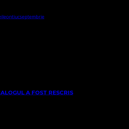
ei
leontiuc
septembrie
CALOGUL A FOST RESCRIS