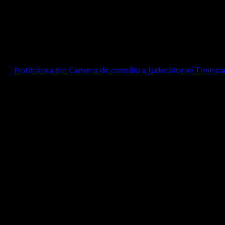
Strada Sinaia 19, Ghiroda 307200 IBAN: RO84BR
OTESTANTĂ EVANGHELICĂ VALDENZĂ – MET
prin
Hotărârea din Camera de consiliu a Judecătoriei Timișo
eligioasă.
tia Protestantă Evanghelică Valdenză-Metodistă-Lutherană ,