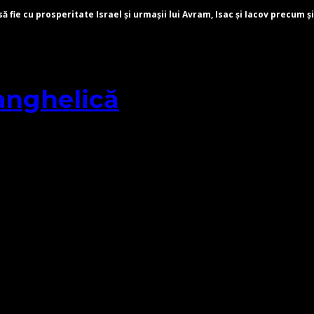
fie cu prosperitate Israel și urmașii lui Avram, Isac și Iacov precum și
anghelică