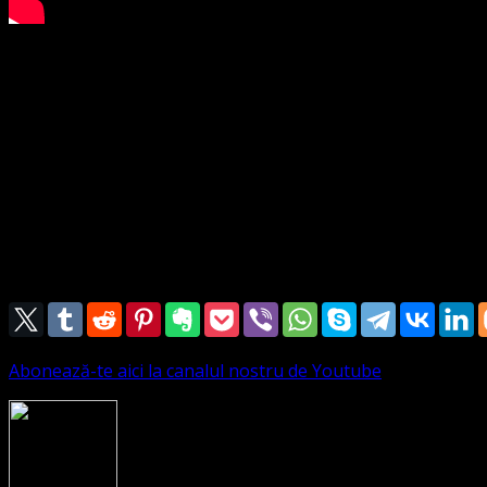
BISERICA PROTESTANTĂ EVANGHELICĂ
https://bisericaevanghelica.eu/
contact@bisericaevanghelica.com
ASOCIAȚIA RELIGIOASĂ CONVENȚIA PROTESTANTĂ EVA
Parohia 1 Timișoara
TEXTUL BIBLIC DE BAZĂ Luca 16:16
Pastor: LEONTIUC MARIUS
Prezbiter: Marian Valentin
Vicari: Lungu Dan, Anca Lucia
Abonează-te aici la canalul nostru de Youtube