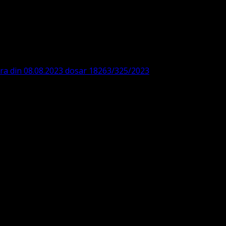
DE360SV00405463600 BRD
ODISTĂ – LUTHERANĂ
ara din 08.08.2023 dosar 18263/325/2023
. ASOCIAȚIA
 IBAN: RO84BRDE360SV00405463600, in RON, Banca B.R.D. -