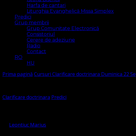
Harfa de cantari
Liturghia Evanghelică Missa Simplex
Predici
Grup membrii
Grup Comunitate Electronică
Consistoriul
Cerere de adeziune
Radio
Contact
RO
HU
Prima pagină
Cursuri
Clarificare doctrinara
Duminica 22 Se
Clarificare doctrinara
Predici
Duminica 22 Septembrie 2024 – Ce
de
Leontiuc Marius