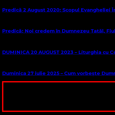
Predică 2 August 2020: Scopul Evangheliei 
Predică: Noi credem în Dumnezeu Tatăl, Fiul
DUMINICA 20 AUGUST 2023 – Liturghia cu C
Duminica 27 iulie 2025 – Cum vorbește Du
Poți dona bani și să sprijini această lucrare a Domnului.
ne adunăm, sediul nost
Contul nostru: IBAN: 
Poți dona prin paypal sau card, ajutând