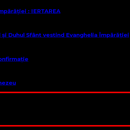
Împărăției : IERTAREA
 și Duhul Sfânt vestind Evanghelia Împărăției
onfirmație
mnezeu
 Suntem cea mai nevoiașă biserică din România. Nu avem fond 
ru este în locuința unuia dintre slujitorii noștri. Ajutorul t
RO84BRDE360SV00405463600, in RON, Banca B.R.D. - G.S.G.
 lucrarea noastră. Dumnezeu răsplătește însutit efortul tău