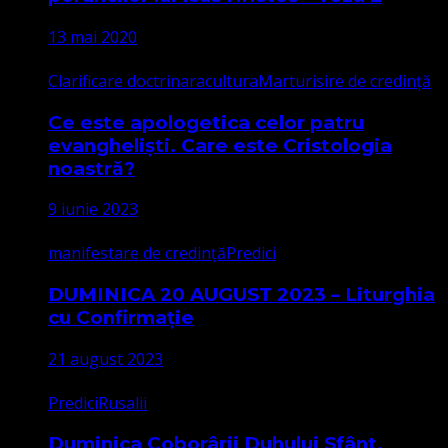
13 mai 2020
Clarificare doctrinara
cultura
Marturisire de credință
Ce este apologetica celor patru
evangheliști. Care este Cristologia
noastră?
9 iunie 2023
manifestare de credință
Predici
DUMINICA 20 AUGUST 2023 – Liturghia
cu Confirmație
21 august 2023
Predici
Rusalii
Duminica Coborârii Duhului Sfânt,