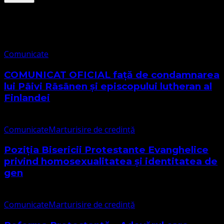
Comunicate
Comunicate
COMUNICAT OFICIAL față de condamnarea
lui Päivi Räsänen și episcopului lutheran al
Finlandei
Comunicate
Marturisire de credință
Poziția Bisericii Protestante Evanghelice
privind homosexualitatea și identitatea de
gen
Comunicate
Marturisire de credință