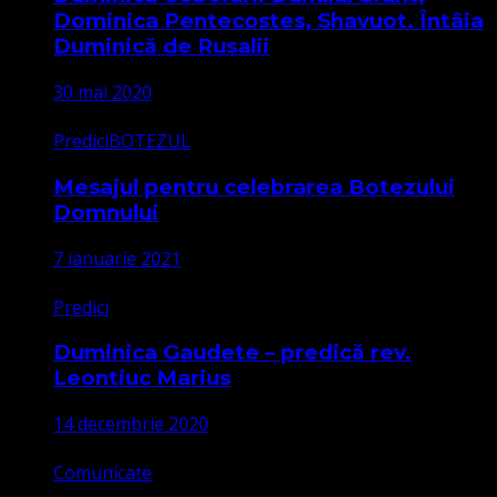
Dominica Pentecostes, Shavuot. Întâia
Duminică de Rusalii
30 mai 2020
Predici
BOTEZUL
Mesajul pentru celebrarea Botezului
Domnului
7 ianuarie 2021
Predici
Duminica Gaudete – predică rev.
Leontiuc Marius
14 decembrie 2020
Comunicate