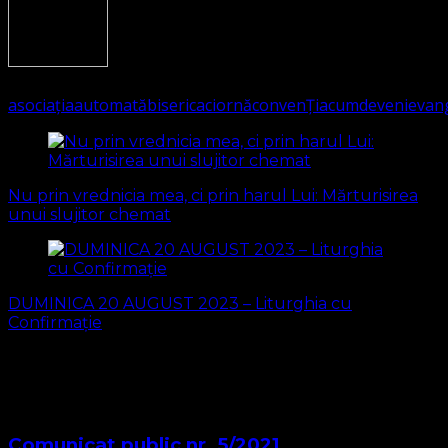
2684
(Visited 463 times, 1 visits today)
asociația
automată
biserica
ciornă
convenŢia
cum
deveni
evan
Navigare
în
Nu prin vrednicia mea, ci prin harul Lui: Mărturisirea
articole
unui slujitor chemat
DUMINICA 20 AUGUST 2023 – Liturghia cu
Confirmație
S-ar putea să vă intereseze și...
Comunicat public nr. 5/2021