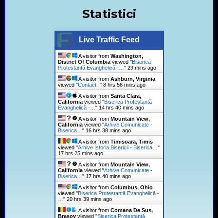
Statistici
Live Traffic Feed
A visitor from
Washington,
District Of Columbia
viewed "
Biserica
Protestantă Evanghelică -…
"
29 mins ago
A visitor from
Ashburn, Virginia
viewed "
Contact -
"
8 hrs 56 mins ago
A visitor from
Santa Clara,
California
viewed "
Biserica Protestantă
Evanghelică -…
"
14 hrs 40 mins ago
A visitor from
Mountain View,
California
viewed "
Arhive Comunicate -
Biserica…
"
16 hrs 38 mins ago
A visitor from
Timisoara, Timis
viewed "
Arhive Istoria Bisericii - Biserica…
"
17 hrs 25 mins ago
A visitor from
Mountain View,
California
viewed "
Arhive Comunicate -
Biserica…
"
17 hrs 40 mins ago
A visitor from
Columbus, Ohio
viewed "
Biserica Protestantă Evanghelică -
…
"
20 hrs 39 mins ago
A visitor from
Comana De Sus,
Brasov
viewed "
Biserica Protestantă