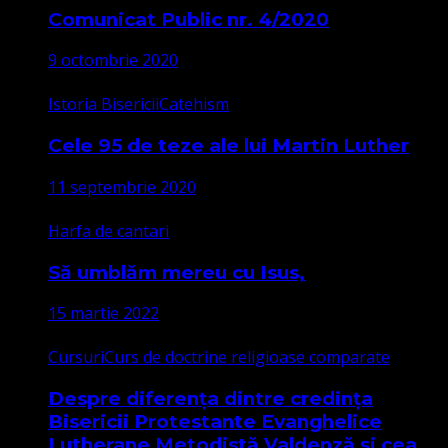
Comunicat Public nr. 4/2020
9 octombrie 2020
Istoria Bisericii
Catehism
Cele 95 de teze ale lui Martin Luther
11 septembrie 2020
Harfa de cantari
Să umblăm mereu cu Isus,
15 martie 2022
Cursuri
Curs de doctrine religioase comparate
Despre diferența dintre credința
Bisericii Protestante Evanghelice
Lutherane Metodistă Valdenză și cea