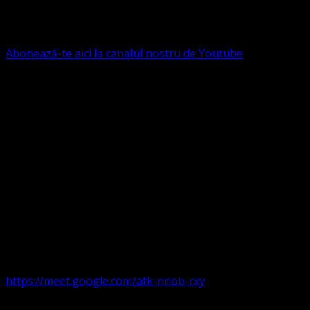
IBAN: RO84BRDE360SV00405463600, in RON, Banca
B.R.D. - G.S.G., SWIFT CODE: BRDEROBU
Abonează-te aici la canalul nostru de Youtube
Următorul serviciu divin online
Duminica de la ora 11:00 – 11:45
România
,
ora 10:00-
10:45 Austria, Ungaria, Germania, Belgia, Franța, ora
9:00-9:45 Anglia, Irlanda suntem online pe Google Meet
https://meet.google.com/atk-nnob-rxy
Serviciu divin în plen parohii locale: