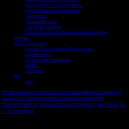
Poruncile lui Dumnezeu
manifestare de credință
Catehism
Istoria Bisericii
Harfa de cantari
Liturghia Evanghelică Missa Simplex
Predici
Grup membrii
Grup Comunitate Electronică
Consistoriul
Cerere de adeziune
Radio
Contact
RO
HU
Prima pagină
Comunicate
Cum poate deveni biserica ta
membră în ASOCIAȚIA RELIGIOASĂ CONVENŢIA
PROTESTANTĂ EVANGHELICĂ VALDENZĂ – METODISTĂ
– LUTHERANĂ