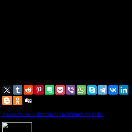
asociațiilor religioase.
Aderarea/ afilierea la ASOCIAȚIA CONVENŢIA
PROTESTANTĂ EVANGHELICĂ VALDENZĂ – METODISTĂ
– LUTHERANĂ se face pe baza unei cereri venite din
partea comunității care solicită acest lucru, atestată și
semnată de pastorul desemnat.
Cererea se trimite olograf prin poștă la sediul asociației
noastre Strada Sinaia 19, Ghiroda 307200 jud. Timiș
sau prin fișier PDF semnat electronic la adresa
contact@bisericaevanghelica.com
Abonează-te aici la canalul nostru de Youtube