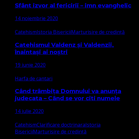
Sfânt izvor al fericirii – imn evanghelic
14 noiembrie 2020
Catehism
Istoria Bisericii
Marturisire de credință
Catehismul Valdenz și Valdenzii,
înaintași ai noștri
19 iunie 2020
Harfa de cantari
Când trâmbița Domnului va anunța
judecata – Când se vor citi numele
14 iulie 2020
Catehism
Clarificare doctrinara
Istoria
Bisericii
Marturisire de credință