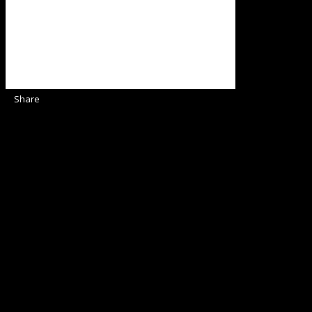
Share
Sediul Asociației Religioase