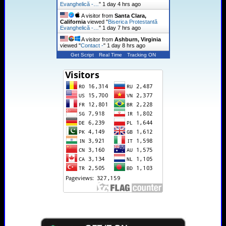
Evanghelică -…
"
1 day 4 hrs ago
A visitor from
Santa Clara,
California
viewed "
Biserica Protestantă
Evanghelică -…
"
1 day 7 hrs ago
A visitor from
Ashburn, Virginia
viewed "
Contact -
"
1 day 8 hrs ago
Get Script
Real Time
Tracking ON