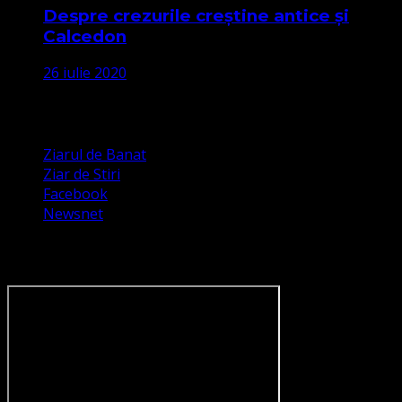
Despre crezurile creștine antice și
Calcedon
26 iulie 2020
Apariții Media
Ziarul de Banat
Ziar de Stiri
Facebook
Newsnet
Dorim un like pe newsnet