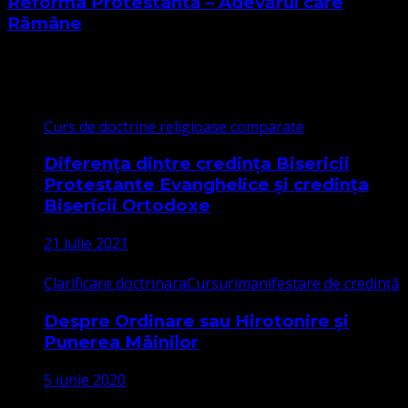
Reforma Protestantă – Adevărul care
Rămâne
Cele mai citite
Curs de doctrine religioase comparate
Diferența dintre credința Bisericii
Protestante Evanghelice și credința
Bisericii Ortodoxe
21 iulie 2021
Clarificare doctrinara
Cursuri
manifestare de credință
Despre Ordinare sau Hirotonire și
Punerea Mâinilor
5 iunie 2020