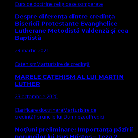
Curs de doctrine religioase comparate
Despre diferența dintre credința
Bisericii Protestante Evanghelice
Lutherane Metodistă Valdenză și cea
Baptistă
29 martie 2021
Catehism
Marturisire de credință
MARELE CATEHISM AL LUI MARTIN
LUTHER
23 octombrie 2020
Clarificare doctrinara
Marturisire de
credință
Poruncile lui Dumnezeu
Predici
Noțiuni preliminare: Importanța păzirii
poruncilor lui Isus Hristos – Teza 2