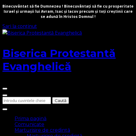
Binecuvântat să fie Dumnezeu ! Binecuvântați să fie cu prosperitate
Israel și urmașii lui Avram, Isac și Iacov precum și toți creștinii care
se adună în Hristos Domnul !
Sari la conținut
Biserica Protestantă
Evanghelică
Cauți
ceva?
Prima pagină
Comunicate
Marturisire de credință
Marturisire de credință