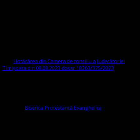
Strada Sinaia 19,
Ghiroda 307200 IBAN: RO84BRDE360SV00405463600 BRD
ORGANIZAȚIA RELIGIOASĂ CONVENŢIA
PROTESTANTĂ EVANGHELICĂ VALDENZĂ
– METODISTĂ – LUTHERANĂ
CIF 16759059 aprobată cu modificări la statut și denumire
prin
Hotărârea din Camera de consiliu a Judecătoriei
Timișoara din 08.08.2023 dosar 18263/325/2023
.
ASOCIAȚIA RELIGIOASĂ este prezentă și în România prin
Organizația religioasă.
pastor coordonator: Leontiuc Marius
Pastor la
Biserica Protestantă Evanghelica
Contact: contact@bisericaevanghelica.com
Ne puteți susține financiar. Iată datele noastre: Conventia
Protestantă Evanghelică Valdenză-Metodistă-Lutherană ,