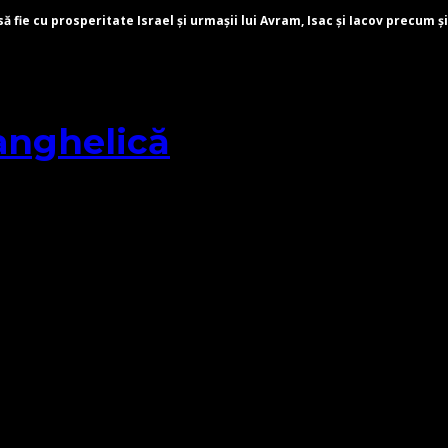
fie cu prosperitate Israel și urmașii lui Avram, Isac și Iacov precum și
anghelică