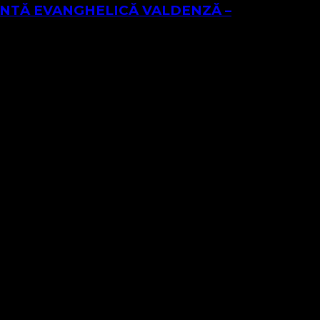
TANTĂ EVANGHELICĂ VALDENZĂ –
religioasă care are ca obiect exercitarea unei
mâne necunoscut, imnul având o vechime probabilă a