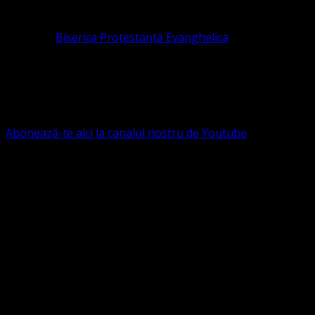
pastor coordonator: Leontiuc Marius
Pastor la
Biserica Protestantă Evanghelica
Contact: contact@bisericaevanghelica.com
Ne puteți susține financiar. Iată datele noastre: Conven
G.S.G., SWIFT CODE: BRDEROBU
Abonează-te aici la canalul nostru de Youtube
Următorul serviciu divin online
Duminica de la ora 11:00 – 11:45
România
,
ora 10:00-10:4