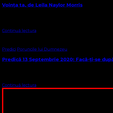
Voința ta, de Leila Naylor Morris
Un imn al Reformei de la Biserica Moraviană și cea Metodi
înalţ o rugăciune, „Facă-se …
Continuă lectura
Predici
Poruncile lui Dumnezeu
Predică 13 Septembrie 2020: Facă-ţi-se după
Textul biblic pentru predica de astăzi se găsește în Evang
mers …
Continuă lectura
Poți dona bani și să sprijini această lucrare a Domnului.
ne adunăm, sediul nost
Contul nostru: IBAN: 