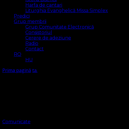
Harfa de cantari
Liturghia Evanghelică Missa Simplex
Predici
Grup membrii
Grup Comunitate Electronică
Consistoriul
Cerere de adeziune
Radio
Contact
RO
HU
Prima pagină
ta.
ta.
Arăt
4 rezultat(e)
Comunicate