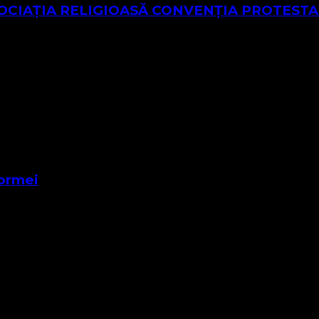
n ASOCIAȚIA RELIGIOASĂ CONVENŢIA PROTES
CĂ VALDENZĂ – METODISTĂ – LUTHERANĂ este o asociație 
, este candidată …
formei
apoca Mențiune: Autorul imnului „Your Love” (Iubirea Ta) ră