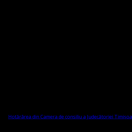
Strada Sinaia 19, Ghiroda 307200 IBAN: RO84BR
OTESTANTĂ EVANGHELICĂ VALDENZĂ – MET
prin
Hotărârea din Camera de consiliu a Judecătoriei Timișo
eligioasă.