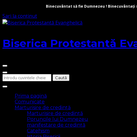
Binecuvântat să fie Dumnezeu ! Binecuvântați să 
Sari la conținut
Biserica Protestantă Ev
Cauți
ceva?
Prima pagină
Comunicate
Marturisire de credință
Marturisire de credință
Poruncile lui Dumnezeu
manifestare de credință
Catehism
Istoria Bisericii