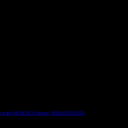
DE360SV00405463600 BRD
ODISTĂ – LUTHERANĂ
ara din 08.08.2023 dosar 18263/325/2023
. ASOCIAȚIA