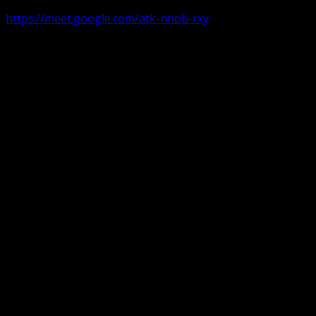
https://meet.google.com/atk-nnob-rxy
Serviciu divin în plen parohii locale:
Timișoara 1, Gherla,
Duminica ora 9:30-10:15
Arad, Ineu
a doua și a patra Duminică din lună ora 9:30-10:15 Ineu și 
Pentru perioada August-Noiembrie parohiile din diaspora, P
Translate: