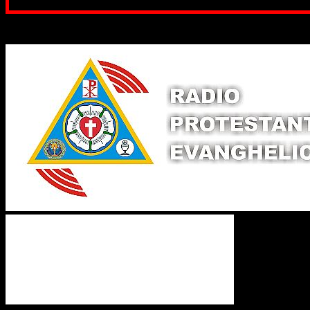
Poți dona prin paypal sau card, ajutând
Binecuvântate fie cu iertare și mântuire sufletele care ajută