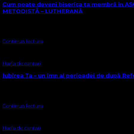
Cum poate deveni biserica ta membră î
METODISTĂ – LUTHERANĂ
ASOCIAȚIA RELIGIOASĂ CONVENŢIA PROTESTANTĂ EVANGHELI
credințe religioase, fiind recunoscută vechimea sa din 2004
Continuă lectura
Harfa de cantari
Iubirea Ta – un imn al perioadei de după Re
Video și Foto: Corul Bisericii Penticostale Carpați Cluj N
perioadei de după Reformă 1. Iubirea …
Continuă lectura
Harfa de cantari