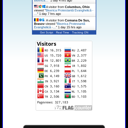
Biserica…
"
1 day 4 hrs ago
A visitor from
Columbus, Ohio
viewed "
Biserica Protestantă Evanghelică -
…
"
1 day 7 hrs ago
A visitor from
Comana De Sus,
Brasov
viewed "
Biserica Protestantă
Evanghelică -…
"
1 day 15 hrs ago
Get Script
Real Time
Tracking ON