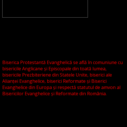
CONVENŢIA PROTESTANTĂ EVANGHELICĂ VALDENZĂ –
METODISTĂ – LUTHERANĂ nu se confundă cu Biserica
Evanghelică-Lutherană Sinod Prezbiteriană , nici cu
Biserica Evanghelică C.A. din România, și nici cu alte
grupări religioase sau asociații lutherane autonome .
Biserica Protestantă Evanghelică se află în comuniune cu
bisericile Anglicane și Episcopale din toată lumea,
bisericile Prezbiteriene din Statele Unite, biserici ale
Alianței Evanghelice, biserici Reformate și Biserici
Evanghelice din Europa și respectă statutul de amvon al
Bisericilor Evanghelice și Reformate din România.
Biserica noastră este așezată în învățătura poruncilor
Noului Testament și este constituită la comandamentul
acestora, la chemarea acestora.