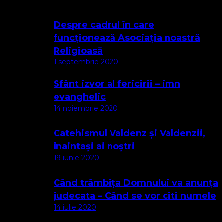
Despre cadrul în care
funcționează Asociația noastră
Religioasă
1 septembrie 2020
Sfânt izvor al fericirii – imn
evanghelic
14 noiembrie 2020
Catehismul Valdenz și Valdenzii,
înaintași ai noștri
19 iunie 2020
Când trâmbița Domnului va anunța
judecata – Când se vor citi numele
14 iulie 2020