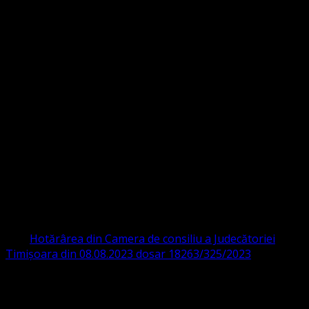
Strada Sinaia 19,
Ghiroda 307200 IBAN: RO84BRDE360SV00405463600 BRD
ORGANIZAȚIA RELIGIOASĂ CONVENŢIA
PROTESTANTĂ EVANGHELICĂ VALDENZĂ
– METODISTĂ – LUTHERANĂ
CIF 16759059 aprobată cu modificări la statut și denumire
prin
Hotărârea din Camera de consiliu a Judecătoriei
Timișoara din 08.08.2023 dosar 18263/325/2023
.
ASOCIAȚIA RELIGIOASĂ este prezentă și în România prin
Organizația religioasă.