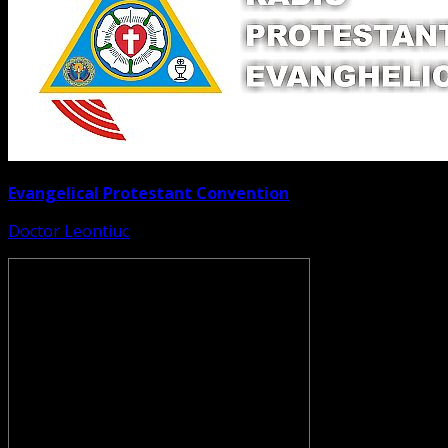
Evangelical Protestant Convention
Doctor Leontiuc