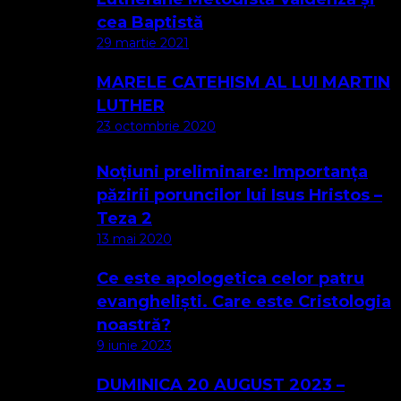
cea Baptistă
29 martie 2021
MARELE CATEHISM AL LUI MARTIN
LUTHER
23 octombrie 2020
Noțiuni preliminare: Importanța
păzirii poruncilor lui Isus Hristos –
Teza 2
13 mai 2020
Ce este apologetica celor patru
evangheliști. Care este Cristologia
noastră?
9 iunie 2023
DUMINICA 20 AUGUST 2023 –