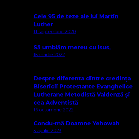
Cele 95 de teze ale lui Martin
Luther
11 septembrie 2020
Să umblăm mereu cu Isus,
15 martie 2022
Despre diferența dintre credința
Bisericii Protestante Evanghelice
Lutherane Metodistă Valdenză și
cea Adventistă
16 octombrie 2022
Condu-mă Doamne Yehowah
3 aprilie 2023