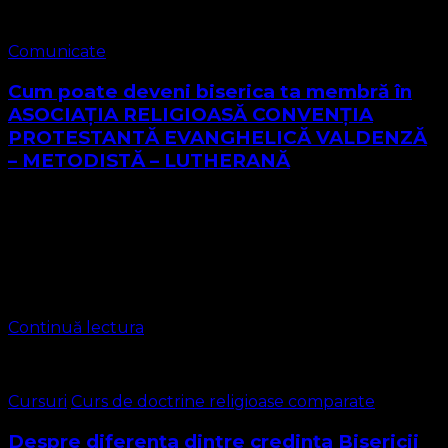
Comunicate
Cum poate deveni biserica ta membră în
ASOCIAȚIA RELIGIOASĂ CONVENŢIA
PROTESTANTĂ EVANGHELICĂ VALDENZĂ
– METODISTĂ – LUTHERANĂ
ASOCIAȚIA RELIGIOASĂ CONVENŢIA PROTESTANTĂ
EVANGHELICĂ VALDENZĂ – METODISTĂ – LUTHERANĂ
este o asociație religioasă care are ca obiect exercitarea
unei credințe religioase, fiind recunoscută vechimea sa
din 2004, este candidată …
Continuă lectura
Cursuri
Curs de doctrine religioase comparate
Despre diferența dintre credința Bisericii