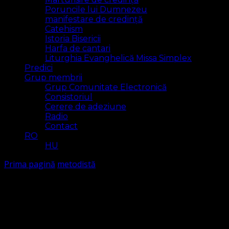
Poruncile lui Dumnezeu
manifestare de credință
Catehism
Istoria Bisericii
Harfa de cantari
Liturghia Evanghelică Missa Simplex
Predici
Grup membrii
Grup Comunitate Electronică
Consistoriul
Cerere de adeziune
Radio
Contact
RO
HU
Prima pagină
metodistă
metodistă
Arăt
3 rezultat(e)