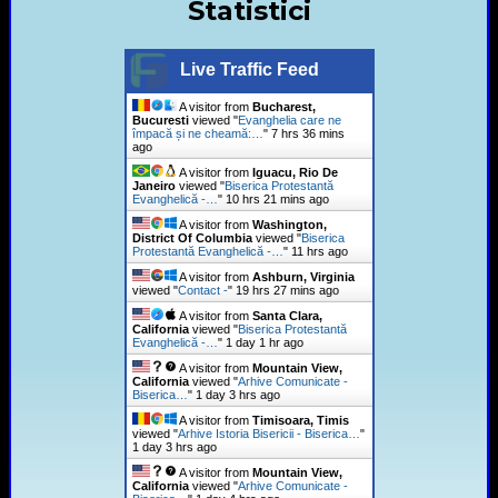
Statistici
Live Traffic Feed
A visitor from
Bucharest,
Bucuresti
viewed "
Evanghelia care ne
împacă și ne cheamă:…
"
7 hrs 36 mins
ago
A visitor from
Iguacu, Rio De
Janeiro
viewed "
Biserica Protestantă
Evanghelică -…
"
10 hrs 21 mins ago
A visitor from
Washington,
District Of Columbia
viewed "
Biserica
Protestantă Evanghelică -…
"
11 hrs ago
A visitor from
Ashburn, Virginia
viewed "
Contact -
"
19 hrs 27 mins ago
A visitor from
Santa Clara,
California
viewed "
Biserica Protestantă
Evanghelică -…
"
1 day 1 hr ago
A visitor from
Mountain View,
California
viewed "
Arhive Comunicate -
Biserica…
"
1 day 3 hrs ago
A visitor from
Timisoara, Timis
viewed "
Arhive Istoria Bisericii - Biserica…
"
1 day 3 hrs ago
A visitor from
Mountain View,
California
viewed "
Arhive Comunicate -