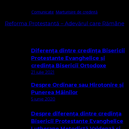
Comunicate
Marturisire de credință
Reforma Protestantă – Adevărul care Rămâne
Cele mai citite
Diferența dintre credința Bisericii
Protestante Evanghelice și
credința Bisericii Ortodoxe
21 iulie 2021
Despre Ordinare sau Hirotonire și
Punerea Mâinilor
5 iunie 2020
Despre diferența dintre credința
Bisericii Protestante Evanghelice
Lutherane Metodistă Valdenză și