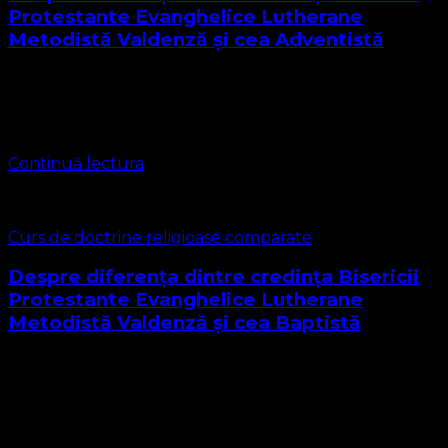
Protestante Evanghelice Lutherane
Metodistă Valdenză și cea Adventistă
De la început trebuie specificat că această lecție de curs
nu are scopul de a denigra un alt cult recunoscut de lege,
prin această lecție care ni se adresează nouă …
Continuă lectura
Curs de doctrine religioase comparate
Despre diferența dintre credința Bisericii
Protestante Evanghelice Lutherane
Metodistă Valdenză și cea Baptistă
De la început trebuie specificat că noi privim pe frații
baptiști ca pe frați de credință cu care vom moșteni
împreună împărăția cerurilor așa cum privim și pe frații
reformați …