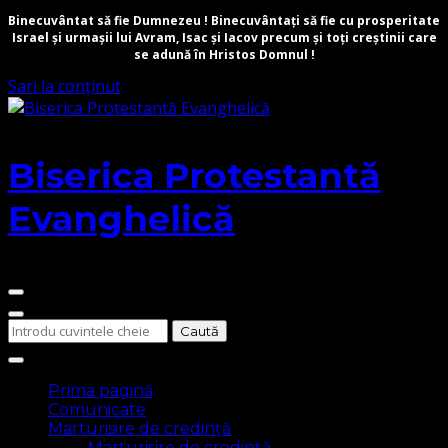
Binecuvântat să fie Dumnezeu ! Binecuvântați să fie cu prosperitate
Israel și urmașii lui Avram, Isac și Iacov precum și toți creștinii care
se adună în Hristos Domnul !
Sari la conținut
Biserica Protestantă
Evanghelică
Cauți
ceva?
Prima pagină
Comunicate
Marturisire de credință
Marturisire de credință