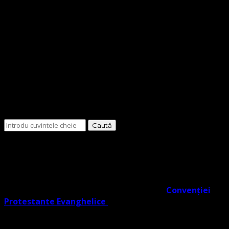
Cauți
ceva?
O Biserică Protestantă Evanghelică cu o doctrină în
trunchiul comun al Reformei rezultat din învățătura
Lutherană, Moraviană Boemă și Valdenză în acord cu
Noul Testament. O biserică cu adevărat Evanghelic-
Lutherană în slujba ta co- semnatară a
Convenției
Protestante Evanghelice
din Europa.
Biserica noastră învață credincioșii săi Poruncile