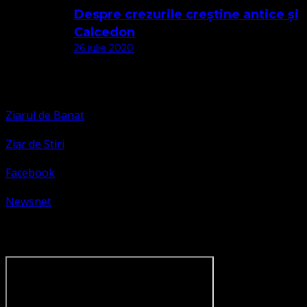
Despre crezurile creștine antice și
Calcedon
26 iulie 2020
Apariții Media
Ziarul de Banat
Ziar de Stiri
Facebook
Newsnet
Dorim un like pe newsnet