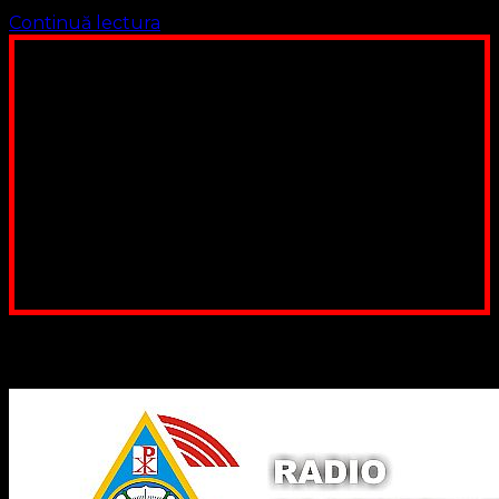
Continuă lectura
Poți dona bani și să sprijini această lucrare a Domnului.
Suntem cea mai nevoiașă biserică din România. Nu avem
fond pentru a ne salariza pastorii, nu avem construcții
unde să ne adunăm, sediul nostru este în locuința unuia
dintre slujitorii noștri. Ajutorul tău este o binecuvântare
Contul nostru: IBAN: RO84BRDE360SV00405463600, in
RON, Banca B.R.D. - G.S.G., SWIFT CODE: BRDEROBU
Poți dona prin paypal sau card, ajutând lucrarea
noastră. Dumnezeu răsplătește însutit efortul tău
pentru Biserica Protestantă Evanghelică
Binecuvântate fie cu iertare și mântuire sufletele care
ajută Biserica noastră !