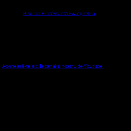
pastor coordonator: Leontiuc Marius
Pastor la
Biserica Protestantă Evanghelica
Contact: contact@bisericaevanghelica.com
Ne puteți susține financiar. Iată datele noastre: Conventia
Protestantă Evanghelică Valdenză-Metodistă-Lutherană ,
IBAN: RO84BRDE360SV00405463600, in RON, Banca
B.R.D. - G.S.G., SWIFT CODE: BRDEROBU
Abonează-te aici la canalul nostru de Youtube
Următorul serviciu divin online