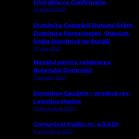
Liturghia cu Confirmație
21 august 2023
Duminica Coborârii Duhului Sfânt,
Dominica Pentecostes, Shavuot.
Întâia Duminică de Rusalii
30 mai 2020
Mesajul pentru celebrarea
Botezului Domnului
7 ianuarie 2021
Duminica Gaudete – predică rev.
Leontiuc Marius
14 decembrie 2020
Comunicat Public nr. 4/2020
9 octombrie 2020