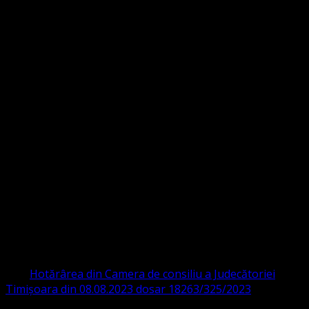
Strada Sinaia 19,
Ghiroda 307200 IBAN: RO84BRDE360SV00405463600 BRD
ORGANIZAȚIA RELIGIOASĂ CONVENŢIA
PROTESTANTĂ EVANGHELICĂ VALDENZĂ
– METODISTĂ – LUTHERANĂ
CIF 16759059 aprobată cu modificări la statut și denumire
prin
Hotărârea din Camera de consiliu a Judecătoriei
Timișoara din 08.08.2023 dosar 18263/325/2023
.
ASOCIAȚIA RELIGIOASĂ este prezentă și în România prin