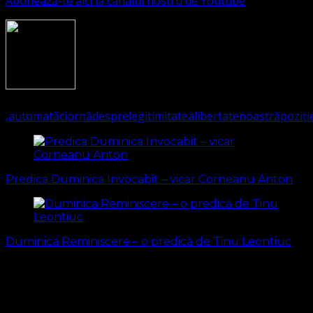
Abonează-te aici la canalul nostru de Youtube
1851
(Visited 161 times, 1 visits today)
,
automată
ciornă
despre
legitimitatea
libertate
noastră
poziți
Navigare
în
Predica Duminica Invocabit – vicar Corneanu Anton
articole
Duminica Reminiscere – o predică de Tinu Leontiuc
S-ar putea să vă intereseze și...