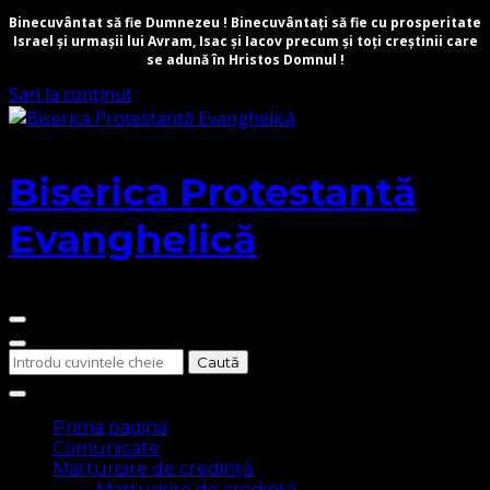
Binecuvântat să fie Dumnezeu ! Binecuvântați să fie cu prosperitate
Israel și urmașii lui Avram, Isac și Iacov precum și toți creștinii care
se adună în Hristos Domnul !
Sari la conținut
Biserica Protestantă
Evanghelică
Cauți
ceva?
Prima pagină
Comunicate
Marturisire de credință
Marturisire de credință