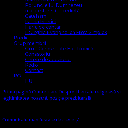
Poruncile lui Dumnezeu
manifestare de credință
Catehism
Istoria Bisericii
Harfa de cantari
Liturghia Evanghelică Missa Simplex
Predici
Grup membrii
Grup Comunitate Electronică
Consistoriul
Cerere de adeziune
Radio
Contact
RO
HU
Prima pagină
Comunicate
Despre libertate religioasă și
legitimitatea noastră, poziție prezbiterală
Comunicate
manifestare de credință