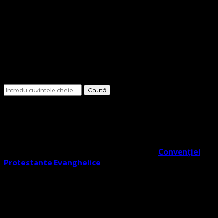
Cauți
ceva?
O Biserică Protestantă Evanghelică cu o doctrină în
trunchiul comun al Reformei rezultat din învățătura
Lutherană, Moraviană Boemă și Valdenză în acord cu
Noul Testament. O biserică cu adevărat Evanghelic-
Lutherană în slujba ta co- semnatară a
Convenției
Protestante Evanghelice
din Europa.
Biserica noastră învață credincioșii săi Poruncile
Domnului ISUS care reprezintă EVANGHELIA, regăsite în
Noul Testament (potrivit Fapte 1:2), și facem distincție
clară între Legea lui Dumnezeu dată Evreilor prin Moise