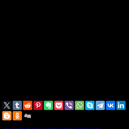
În concluzie, suntem unica biserică adresată românilor
care continuă idealul lui Luther, suntem urmașii lui
Hristos dar și învățați ai lui Luther , Hus, Ursinus, și
Waldo sens în care dragostea și pacea sunt elementele
definitorii pentru noi iar nu ura și blamul. Invit pe toți
creștinii care au ezitat să ni se alăture pentru că au fost
manipulați de oameni care trăiesc în ură sau care au făcut
din biserică un job, să nu mai ezite ci să facă acest pas.
În consecință, SUNTEM O BISERICĂ PUTERNICĂ CARE
CREȘTE ȘI IAR CREȘTE. Amin
Domnul să fie cu voi !
Prezbiter Marius Leontiuc
23 febr 2021