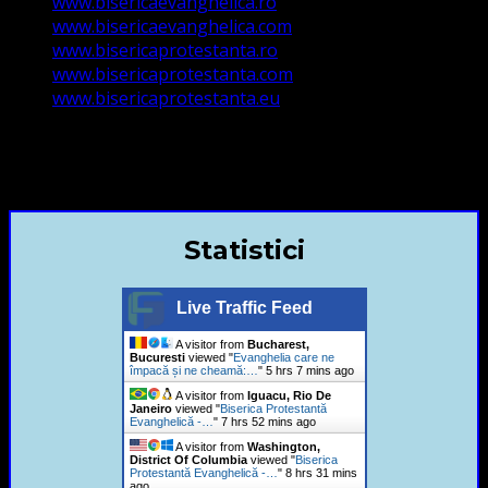
www.bisericaevanghelica.ro
www.bisericaevanghelica.com
www.bisericaprotestanta.ro
www.bisericaprotestanta.com
www.bisericaprotestanta.eu
contact@bisericaevanghelica.com
+40720435515 Marius Leontiuc
Statistici
Live Traffic Feed
A visitor from
Bucharest,
Bucuresti
viewed "
Evanghelia care ne
împacă și ne cheamă:…
"
5 hrs 7 mins ago
A visitor from
Iguacu, Rio De
Janeiro
viewed "
Biserica Protestantă
Evanghelică -…
"
7 hrs 53 mins ago
A visitor from
Washington,
District Of Columbia
viewed "
Biserica
Protestantă Evanghelică -…
"
8 hrs 31 mins
ago