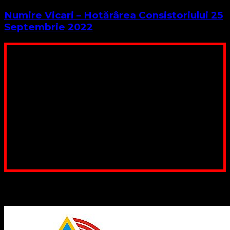
Numire Vicari – Hotărârea Consistoriului 25
Septembrie 2022
Poți dona bani și să sprijini această lucrare a Domnului.
Suntem cea mai nevoiașă biserică din România. Nu avem
fond pentru a ne salariza pastorii, nu avem construcții
unde să ne adunăm, sediul nostru este în locuința unuia
dintre slujitorii noștri. Ajutorul tău este o binecuvântare
Contul nostru: IBAN: RO84BRDE360SV00405463600, in
RON, Banca B.R.D. - G.S.G., SWIFT CODE: BRDEROBU
Poți dona prin paypal sau card, ajutând lucrarea
noastră. Dumnezeu răsplătește însutit efortul tău
pentru Biserica Protestantă Evanghelică
Binecuvântate fie cu iertare și mântuire sufletele care
ajută Biserica noastră !