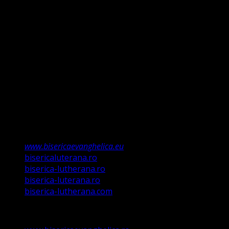
și Evanghelie, Legea iudaică nu mai ține, ea a fost valabilă
doar până la Ioan Botezătorul (Luca 16:16). Faptul că ne
întemeiem credința pe Porunca Domnului așa cum o
relevă Martin Luther, nu înseamnă că am fi o biserică a
legii ci a Poruncii lui Hristos care așa a ordonat „și
învățații să păzească tot ce Eu v-am poruncit”.
Această biserică este o Biserică Evanghelică
Valdenză, Metodistă și Lutherană și este formată în
structura reglementată de art. 4,5 și 6 Legea
489/2006
Asociație Religioasă în curs de înscriere în
Registrul Asociațiilor Religioase.
www.bisericaevanghelica.eu
bisericaluterana.ro
biserica-lutherana.ro
biserica-luterana.ro
biserica-lutherana.com