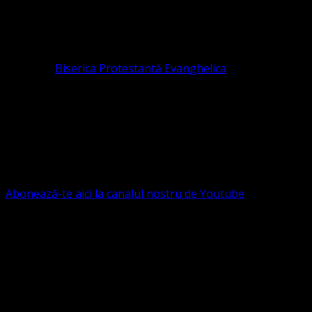
Organizația religioasă.
pastor coordonator: Leontiuc Marius
Pastor la
Biserica Protestantă Evanghelica
Contact: contact@bisericaevanghelica.com
Ne puteți susține financiar. Iată datele noastre: Conventia
Protestantă Evanghelică Valdenză-Metodistă-Lutherană ,
IBAN: RO84BRDE360SV00405463600, in RON, Banca
B.R.D. - G.S.G., SWIFT CODE: BRDEROBU
Abonează-te aici la canalul nostru de Youtube