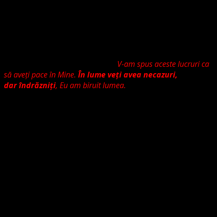
mandatați de Hristos însuși să facem ucenici să-i botezăm
și să-i învățăm poruncile Sale și El este cu noi. Este exact
ceea ce facem noi și Domnul nu ne promite glorie sau
respect pentru aceasta dimpotrivă ne spune „
în lume veți
avea necazuri dar îndrăzniți
”, să redau exact versetul din
Evanghelia sf. Ioan cap 16 v. 33
V-am spus aceste lucruri ca
să aveţi pace în
Mine.
În
lume veţi avea necazuri,
dar
îndrăzniţi
, Eu am biruit
lumea.
” Isus Hristos ne cere să
îndrăznim și ne promite pace în suflete iar nu respectul
tuturor.
Fără a căuta în păcatele celor care ne-au greșit dar
expunând modul de atac asupra grupării noastre, de
exemplu un pastor care se pretinde mai lutheran ca noi,
nu face parte din bisericile surori maghiară sau germană,
slujind o altă formă a unei biserici americane neoficiale în
România și Europa, pentru că am îndrăznit să afirm că
luteranism înseamnă „păzirea și recunoașterea
poruncilor lui Hristos, așa cum ne învață Luther în Marele
Catehism”, m-a numit „om de nimic”, atenție pentru o