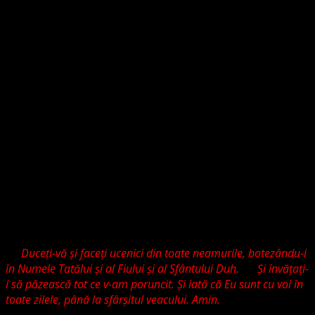
aceea vă spun că nimeni, dacă vorbeşte prin Duhul lui
Dumnezeu, nu zice: „Isus să fie anatema!”
Şi nimeni nu
poate zice: „Isus este Domnul” decât prin Duhul Sfânt
.
Cum noi tocmai aceasta vestim, că Isus Hristos este
Domnul iar cuvintele Lui sunt viața, suntem parte a
lucrării Duhului Sfânt. De aceea cei care o hulesc, cei care
aruncă blam, negare de chemare asupra noastră
săvârșesc Hulă împotriva Duhului Sfânt. Iată avem un
număr încurajator de membrii, sperăm că vom finaliza cu
bine și succes înfințarea asociației religioase dacă Isus
Hristos Domnul va voi. Cu toate acestea încă se fac aluzii
la noi că nu suntem chemați, că nu avem legitimitate sau
legitimarea unei supra-biserici. Dragi frați și surori, nu
voi invoca convenția la care suntem parte în care frații
noștrii suportă exact același blam, voi invoca Cuvintele lui
Hristos din Evanghelia sf. ap. Matei cap. 28 versetele 19-
20
Duceţi-vă şi faceţi ucenici din toate neamurile, botezându-i
în Numele Tatălui şi al Fiului şi al Sfântului Duh.
20
Şi învăţaţi-
i să păzească tot ce v-am poruncit. Şi iată că Eu sunt cu voi în
toate zilele, până la sfârşitul veacului. Amin.
” Acest pasaj
reprezintă fundamentul credinței noastre: Suntem