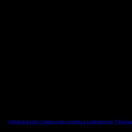
Strada Sinaia 19, Ghiroda 307200 IBAN: RO84BR
OTESTANTĂ EVANGHELICĂ VALDENZĂ – MET
prin
Hotărârea din Camera de consiliu a Judecătoriei Timișo
eligioasă.