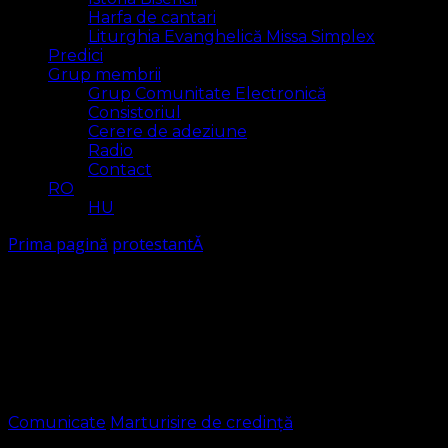
Harfa de cantari
Liturghia Evanghelică Missa Simplex
Predici
Grup membrii
Grup Comunitate Electronică
Consistoriul
Cerere de adeziune
Radio
Contact
RO
HU
Prima pagină
protestantĂ
protestantĂ
Arăt
2 rezultat(e)
Comunicate
Marturisire de credință