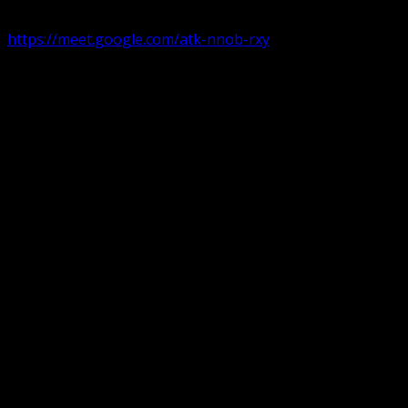
Duminica de la ora 11:00 – 11:45
România
,
ora 10:00-10:4
https://meet.google.com/atk-nnob-rxy
Serviciu divin în plen parohii locale:
Timișoara 1, Gherla,
Duminica ora 9:30-10:15
Arad, Ineu
a doua și a patra Duminică din lună ora 9:30-10:15 Ineu și 
Pentru perioada August-Noiembrie parohiile din diaspora, P
Translate: