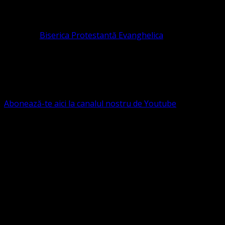
pastor coordonator: Leontiuc Marius
Pastor la
Biserica Protestantă Evanghelica
Contact: contact@bisericaevanghelica.com
Ne puteți susține financiar. Iată datele noastre: Conven
G.S.G., SWIFT CODE: BRDEROBU
Abonează-te aici la canalul nostru de Youtube
Următorul serviciu divin online