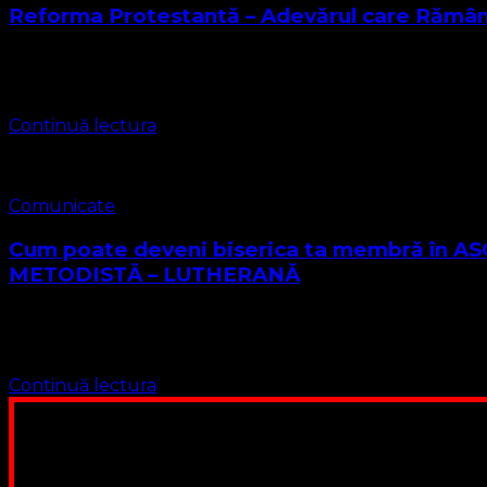
Reforma Protestantă – Adevărul care Rămâ
Reforma Protestantă – Adevărul care rămâne Reforma Prote
Reforma Protestantă nu a fost …
Continuă lectura
Comunicate
Cum poate deveni biserica ta membră î
METODISTĂ – LUTHERANĂ
ASOCIAȚIA RELIGIOASĂ CONVENŢIA PROTESTANTĂ EVANGHELI
credințe religioase, fiind recunoscută vechimea sa din 2004
Continuă lectura
Poți dona bani și să sprijini această lucrare a Domnului.
ne adunăm, sediul nost
Contul nostru: IBAN: 