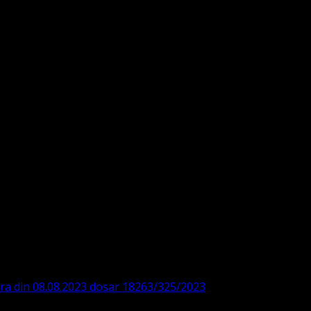
DE360SV00405463600 BRD
ODISTĂ – LUTHERANĂ
ara din 08.08.2023 dosar 18263/325/2023
. ASOCIAȚIA