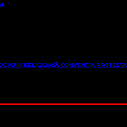
ne
stantă – Adevărul care rămâne „Poruncile lui Isus sunt Eva
n ASOCIAȚIA RELIGIOASĂ CONVENŢIA PROTES
CĂ VALDENZĂ – METODISTĂ – LUTHERANĂ este o asociație 
, este candidată …
 Suntem cea mai nevoiașă biserică din România. Nu avem fond 
ru este în locuința unuia dintre slujitorii noștri. Ajutorul t
RO84BRDE360SV00405463600, in RON, Banca B.R.D. - G.S.G.