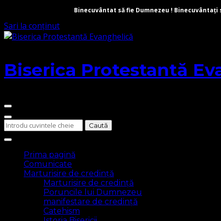
Binecuvântat să fie Dumnezeu ! Binecuvântați să 
Sari la conținut
Biserica Protestantă Ev
Cauți
ceva?
Prima pagină
Comunicate
Marturisire de credință
Marturisire de credință
Poruncile lui Dumnezeu
manifestare de credință
Catehism
Istoria Bisericii