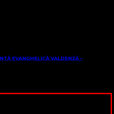
nghelia – chemarea la credință și iubire” Introducere
TANTĂ EVANGHELICĂ VALDENZĂ –
religioasă care are ca obiect exercitarea unei
pentru a ne salariza pastorii, nu avem construcții unde să
ău este o binecuvântare
, SWIFT CODE: BRDEROBU