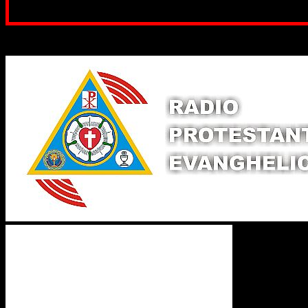
Poți dona prin paypal sau card, ajutând
Binecuvântate fie cu iertare și mântuire sufletele care ajută