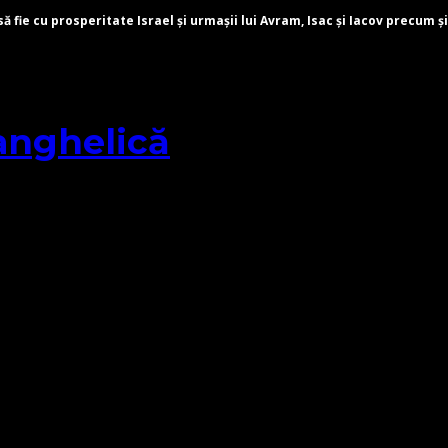
fie cu prosperitate Israel și urmașii lui Avram, Isac și Iacov precum și
anghelică