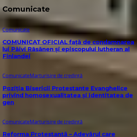
Comunicate
Comunicate
COMUNICAT OFICIAL față de condamnarea
lui Päivi Räsänen și episcopului lutheran al
Finlandei
Comunicate
Marturisire de credință
Poziția Bisericii Protestante Evanghelice
privind homosexualitatea și identitatea de
gen
Comunicate
Marturisire de credință
Reforma Protestantă – Adevărul care