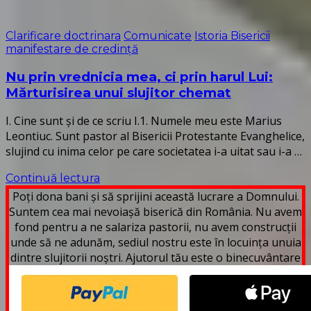
Clarificare doctrinara
Comunicate
Istoria Bisericii
manifestare de credință
Nu prin vrednicia mea, ci prin harul Lui:
Mărturisirea unui slujitor chemat
I. Cine sunt și de ce scriu I.1. Numele meu este Marius
Leontiuc. Sunt pastor al Bisericii Protestante Evanghelice,
slujind cu inima celor pe care societatea i-a uitat sau i-a …
Continuă lectura
Poți dona bani și să sprijini această lucrare a Domnului.
Suntem cea mai nevoiașă biserică din România. Nu avem
fond pentru a ne salariza pastorii, nu avem construcții
unde să ne adunăm, sediul nostru este în locuința unuia
dintre slujitorii noștri. Ajutorul tău este o binecuvântare