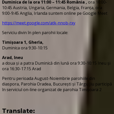
Duminica de la ora 11:00 – 11:45
România
,
ora 10:00-
10:45 Austria, Ungaria, Germania, Belgia, Franța, ora
9:00-9:45 Anglia, Irlanda suntem online pe Google Meet
https://meet.google.com/atk-nnob-rxy
Serviciu divin în plen parohii locale:
Timișoara 1, Gherla,
Duminica ora 9:30-10:15
Arad, Ineu
a doua și a patra Duminică din lună ora 9:30-10:15 Ineu și
ora 16:30-17:15 Arad
Pentru perioada August-Noiembrie parohiile din
diaspora, Parohia Oradea, București și Târgu Jiu participă
în serviciul on-line organizat de parohia Timișoara 2
Translate: