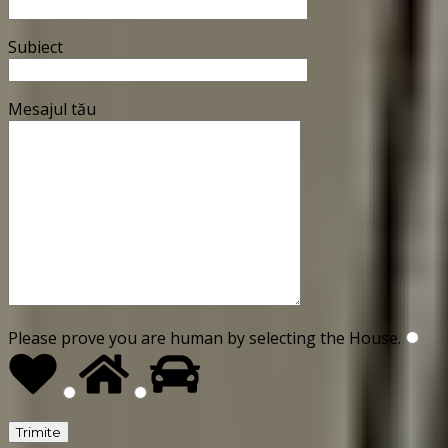
Subiect
Mesajul tău
Please prove you are human by selecting the
House
.