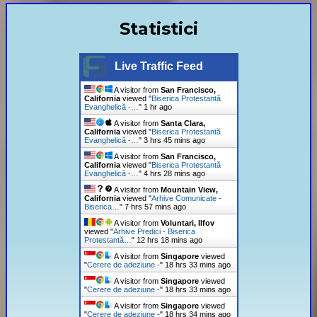
Statistici
Live Traffic Feed
A visitor from
San Francisco,
California
viewed "
Biserica Protestantă
Evanghelică -…
"
1 hr ago
A visitor from
Santa Clara,
California
viewed "
Biserica Protestantă
Evanghelică -…
"
3 hrs 45 mins ago
A visitor from
San Francisco,
California
viewed "
Biserica Protestantă
Evanghelică -…
"
4 hrs 28 mins ago
A visitor from
Mountain View,
California
viewed "
Arhive Comunicate -
Biserica…
"
7 hrs 57 mins ago
A visitor from
Voluntari, Ilfov
viewed "
Arhive Predici - Biserica
Protestantă…
"
12 hrs 18 mins ago
A visitor from
Singapore
viewed
"
Cerere de adeziune -
"
18 hrs 33 mins ago
A visitor from
Singapore
viewed
"
Cerere de adeziune -
"
18 hrs 33 mins ago
A visitor from
Singapore
viewed
"
Cerere de adeziune -
"
18 hrs 34 mins ago