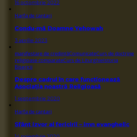
16 octombrie 2022
Harfa de cantari
Condu-mă Doamne Yehowah
3 aprilie 2023
manifestare de credință
Comunicate
Curs de doctrine
religioase comparate
Curs de Liturghie
Istoria
Bisericii
Despre cadrul în care funcționează
Asociația noastră Religioasă
1 septembrie 2020
Harfa de cantari
Sfânt izvor al fericirii – imn evanghelic
14 noiembrie 2020