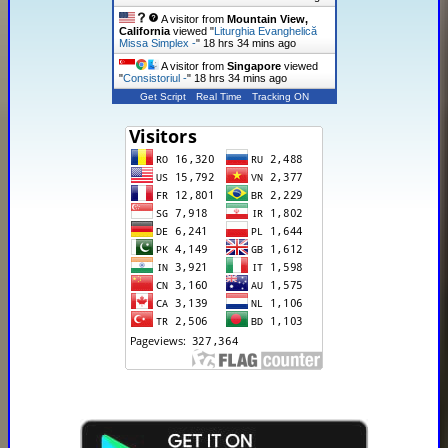
A visitor from
Mountain View,
California
viewed "
Liturghia Evanghelică
Missa Simplex -
"
18 hrs 34 mins ago
A visitor from
Singapore
viewed
"
Consistoriul -
"
18 hrs 34 mins ago
Get Script
Real Time
Tracking ON