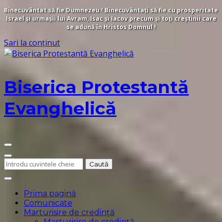
Binecuvântat să fie Dumnezeu ! Binecuvântați să fie cu prosperitate
Israel și urmașii lui Avram, Isac și Iacov precum și toți creștinii care
se adună în Hristos Domnul !
Sari la conținut
Biserica Protestantă
Evanghelică
Cauți
ceva?
Prima pagină
Comunicate
Marturisire de credință
Marturisire de credință