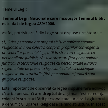
_________________________
Temeiul Legii:
Temeiul Legii Naționale care însoțește temeiul biblic
este dat de legea 489/2006.
Astfel, potrivit art. 5 din Lege sunt dispuse următoarele
(1)
Orice persoană are dreptul să își manifeste credința
religioasă în mod colectiv, conform propriilor convingeri și
prevederilor prezentei legi, atât în structuri religioase cu
personalitate juridică, cât și în structuri fără personalitate
juridică.
(2)
Structurile religioase cu personalitate juridică
reglementate de prezenta lege sunt cultele și asociațiile
religioase, iar structurile fără personalitate juridică sunt
grupările religioase.
Este important de observat că legea dispune fără echivoc
că orice persoană
are dreptul
de a-și manifesta credința
chiar și în structuri fără personalitate juridică. Legiuitorul
a denumit Gruparea Religioasă ca fiind structură. În acest