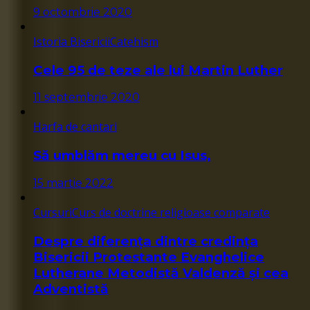
9 octombrie 2020
Istoria Bisericii
Catehism
Cele 95 de teze ale lui Martin Luther
11 septembrie 2020
Harfa de cantari
Să umblăm mereu cu Isus,
15 martie 2022
Cursuri
Curs de doctrine religioase comparate
Despre diferența dintre credința
Bisericii Protestante Evanghelice
Lutherane Metodistă Valdenză și cea
Adventistă