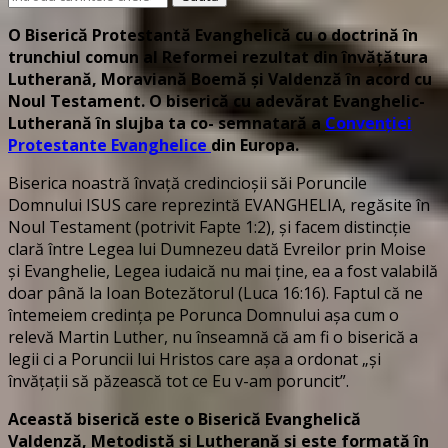
ceva?
O Biserică Protestantă Evanghelică cu o doctrină în
trunchiul comun al Reformei rezultat din învățătura
Lutherană, Moraviană Boemă și Valdenză în acord cu
Noul Testament. O biserică cu adevărat Evanghelic-
Lutherană în slujba ta co- semnatară a
Convenției
Protestante Evanghelice
din Europa.
Biserica noastră învață credincioșii săi Poruncile
Domnului ISUS care reprezintă EVANGHELIA, regăsite în
Noul Testament (potrivit Fapte 1:2), și facem distincție
clară între Legea lui Dumnezeu dată Evreilor prin Moise
și Evanghelie, Legea iudaică nu mai ține, ea a fost valabilă
doar până la Ioan Botezătorul (Luca 16:16). Faptul că ne
întemeiem credința pe Porunca Domnului așa cum o
relevă Martin Luther, nu înseamnă că am fi o biserică a
legii ci a Poruncii lui Hristos care așa a ordonat „și
învățații să păzească tot ce Eu v-am poruncit”.
Această biserică este o Biserică Evanghelică
Valdenză, Metodistă și Lutherană și este formată în