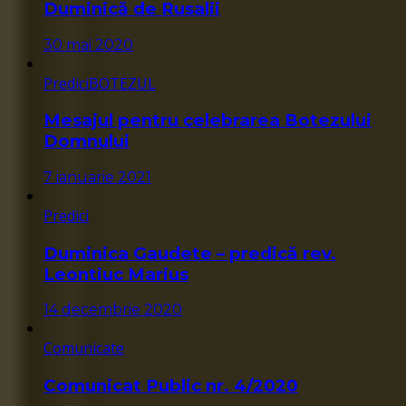
Duminică de Rusalii
30 mai 2020
Predici
BOTEZUL
Mesajul pentru celebrarea Botezului
Domnului
7 ianuarie 2021
Predici
Duminica Gaudete – predică rev.
Leontiuc Marius
14 decembrie 2020
Comunicate
Comunicat Public nr. 4/2020