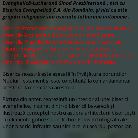
Evanghelică-Lutherană Sinod Prezbiteriană , nici cu
Biserica Evanghelică C.A. din România, și nici cu alte
grupări religioase sau asociații lutherane autonome .
Biserica Protestantă Evanghelică se află în comuniune cu
bisericile Anglicane și Episcopale din toată lumea,
bisericile Prezbiteriene din Statele Unite, biserici ale
Alianței Evanghelice, biserici Reformate și Biserici
Evanghelice din Europa și respectă statutul de amvon al
Bisericilor Evanghelice și Reformate din România.
Biserica noastră este așezată în învățătura poruncilor
Noului Testament și este constituită la comandamentul
acestora, la chemarea acestora.
Pictura din antet, reprezintă un interior al unei biserici
evanghelice, inspirat dintr-o biserică bavareză și
ilustrează conceptul nostru asupra arhitecturii bisericești
cu elemente gotice sau eclectice. Folosim fotografii ale
unor biserici înfrățite sau similare, cu acordul pastorilor.