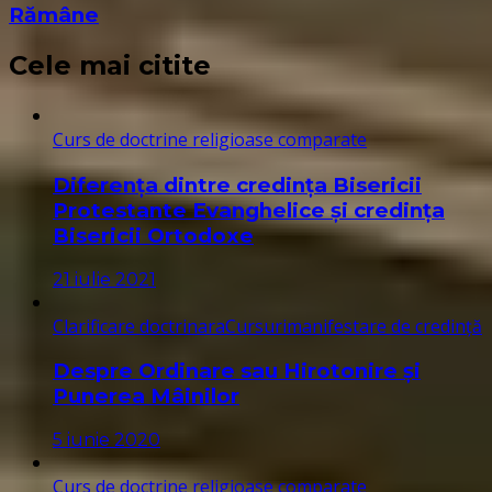
Rămâne
Cele mai citite
Curs de doctrine religioase comparate
Diferența dintre credința Bisericii
Protestante Evanghelice și credința
Bisericii Ortodoxe
21 iulie 2021
Clarificare doctrinara
Cursuri
manifestare de credință
Despre Ordinare sau Hirotonire și
Punerea Mâinilor
5 iunie 2020
Curs de doctrine religioase comparate