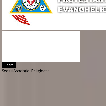
Share
Sediul Asociației Religioase