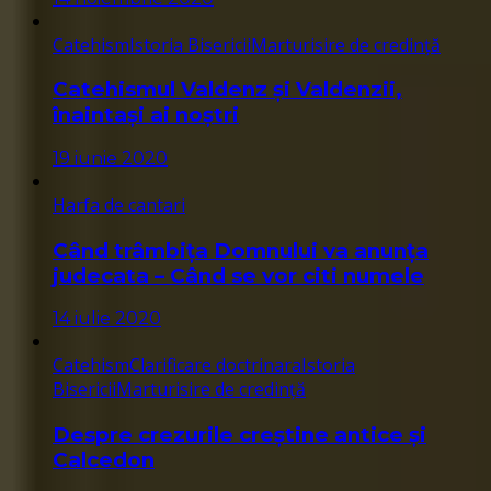
Catehism
Istoria Bisericii
Marturisire de credință
Catehismul Valdenz și Valdenzii,
înaintași ai noștri
19 iunie 2020
Harfa de cantari
Când trâmbița Domnului va anunța
judecata – Când se vor citi numele
14 iulie 2020
Catehism
Clarificare doctrinara
Istoria
Bisericii
Marturisire de credință
Despre crezurile creștine antice și
Calcedon