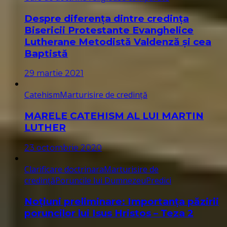
Despre diferența dintre credința
Bisericii Protestante Evanghelice
Lutherane Metodistă Valdenză și cea
Baptistă
29 martie 2021
Catehism
Marturisire de credință
MARELE CATEHISM AL LUI MARTIN
LUTHER
23 octombrie 2020
Clarificare doctrinara
Marturisire de
credință
Poruncile lui Dumnezeu
Predici
Noțiuni preliminare: Importanța păzirii
poruncilor lui Isus Hristos – Teza 2