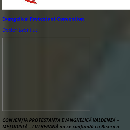
Evangelical Protestant Convention
Doctor Leontiuc
CONVENŢIA PROTESTANTĂ EVANGHELICĂ VALDENZĂ –
METODISTĂ – LUTHERANĂ nu se confundă cu Biserica