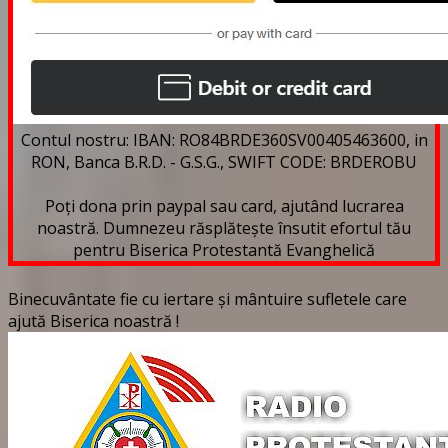
Contul nostru: IBAN: RO84BRDE360SV00405463600, in
RON, Banca B.R.D. - G.S.G., SWIFT CODE: BRDEROBU
Poți dona prin paypal sau card, ajutând lucrarea
noastră. Dumnezeu răsplătește însutit efortul tău
pentru Biserica Protestantă Evanghelică
Binecuvântate fie cu iertare și mântuire sufletele care
ajută Biserica noastră !