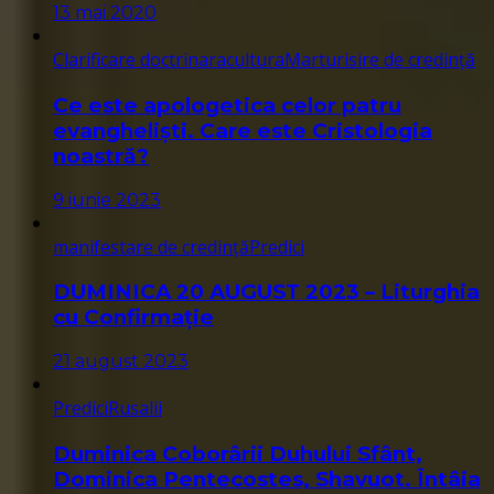
13 mai 2020
Clarificare doctrinara
cultura
Marturisire de credință
Ce este apologetica celor patru
evangheliști. Care este Cristologia
noastră?
9 iunie 2023
manifestare de credință
Predici
DUMINICA 20 AUGUST 2023 – Liturghia
cu Confirmație
21 august 2023
Predici
Rusalii
Duminica Coborârii Duhului Sfânt,
Dominica Pentecostes, Shavuot. Întâia