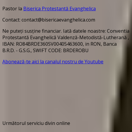
Pastor la
Biserica Protestantă Evanghelica
Contact: contact@bisericaevanghelica.com
Ne puteți susține financiar. Iată datele noastre: Conventia
Protestantă Evanghelică Valdenză-Metodistă-Lutherană ,
IBAN: RO84BRDE360SV00405463600, in RON, Banca
B.R.D. - G.S.G., SWIFT CODE: BRDEROBU
Abonează-te aici la canalul nostru de Youtube
Următorul serviciu divin online