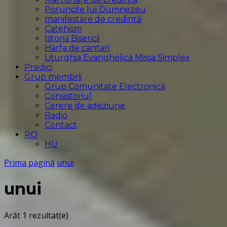
Poruncile lui Dumnezeu
manifestare de credință
Catehism
Istoria Bisericii
Harfa de cantari
Liturghia Evanghelică Missa Simplex
Predici
Grup membrii
Grup Comunitate Electronică
Consistoriul
Cerere de adeziune
Radio
Contact
RO
HU
Prima pagină
unui
unui
Arăt
1 rezultat(e)