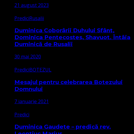
21 august 2023
Predici
Rusalii
Duminica Coborârii Duhului Sfânt,
Dominica Pentecostes, Shavuot. Întâia
Duminică de Rusalii
30 mai 2020
Predici
BOTEZUL
Mesajul pentru celebrarea Botezului
Domnului
7 ianuarie 2021
Predici
Duminica Gaudete – predică rev.
Leontiuc Marius