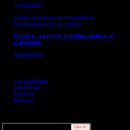
14 iulie 2020
Catehism
Clarificare doctrinara
Istoria
Bisericii
Marturisire de credință
Despre crezurile creștine antice și
Calcedon
26 iulie 2020
Apariții Media
Ziarul de Banat
Ziar de Stiri
Facebook
Newsnet
Dorim un like pe newsnet