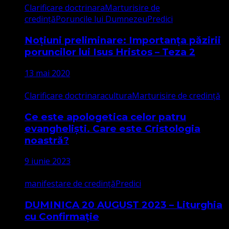
Clarificare doctrinara
Marturisire de
credință
Poruncile lui Dumnezeu
Predici
Noțiuni preliminare: Importanța păzirii
poruncilor lui Isus Hristos – Teza 2
13 mai 2020
Clarificare doctrinara
cultura
Marturisire de credință
Ce este apologetica celor patru
evangheliști. Care este Cristologia
noastră?
9 iunie 2023
manifestare de credință
Predici
DUMINICA 20 AUGUST 2023 – Liturghia
cu Confirmație