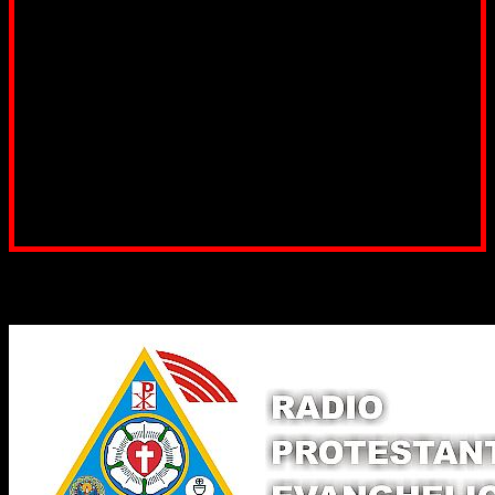
Suntem cea mai nevoiașă biserică din România. Nu avem
fond pentru a ne salariza pastorii, nu avem construcții
unde să ne adunăm, sediul nostru este în locuința unuia
dintre slujitorii noștri. Ajutorul tău este o binecuvântare
Contul nostru: IBAN: RO84BRDE360SV00405463600, in
RON, Banca B.R.D. - G.S.G., SWIFT CODE: BRDEROBU
Poți dona prin paypal sau card, ajutând lucrarea
noastră. Dumnezeu răsplătește însutit efortul tău
pentru Biserica Protestantă Evanghelică
Binecuvântate fie cu iertare și mântuire sufletele care
ajută Biserica noastră !