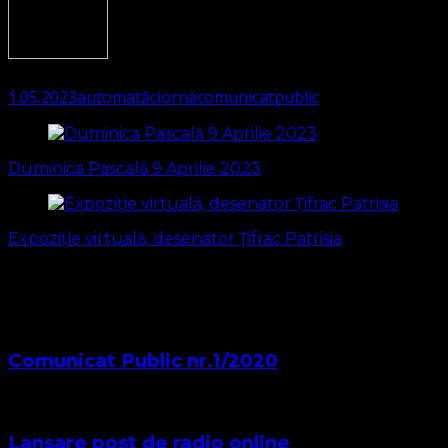
2720
(Visited 608 times, 1 visits today)
1.05.2023
automată
ciornă
comunicat
public
Navigare
în
Duminica Pascală 9 Aprilie 2023
articole
Expoziție virtuală, desenator Țifrac Patrisia
S-ar putea să vă intereseze și...
Comunicat Public nr.1/2020
Lansare post de radio online