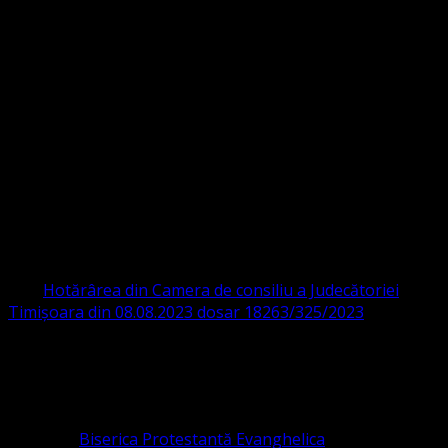
Strada Sinaia 19,
Ghiroda 307200 IBAN: RO84BRDE360SV00405463600 BRD
ORGANIZAȚIA RELIGIOASĂ CONVENŢIA
PROTESTANTĂ EVANGHELICĂ VALDENZĂ
– METODISTĂ – LUTHERANĂ
CIF 16759059 aprobată cu modificări la statut și denumire
prin
Hotărârea din Camera de consiliu a Judecătoriei
Timișoara din 08.08.2023 dosar 18263/325/2023
.
ASOCIAȚIA RELIGIOASĂ este prezentă și în România prin
Organizația religioasă.
pastor coordonator: Leontiuc Marius
Pastor la
Biserica Protestantă Evanghelica