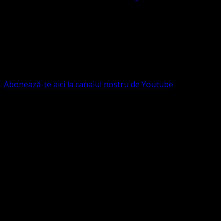
Contact: contact@bisericaevanghelica.com
Ne puteți susține financiar. Iată datele noastre: Conventia
Protestantă Evanghelică Valdenză-Metodistă-Lutherană ,
IBAN: RO84BRDE360SV00405463600, in RON, Banca
B.R.D. - G.S.G., SWIFT CODE: BRDEROBU
Abonează-te aici la canalul nostru de Youtube
Următorul serviciu divin online
Duminica de la ora 11:00 – 11:45
România
,
ora 10:00-
10:45 Austria, Ungaria, Germania, Belgia, Franța, ora