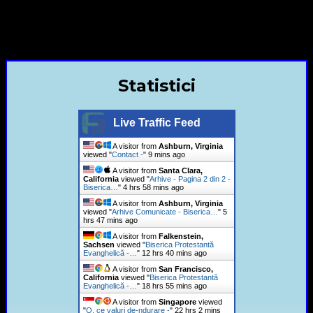
contact@bisericaevanghelica.com
+40720435515 Marius Leontiuc
Statistici
Live Traffic Feed
A visitor from
Ashburn, Virginia
viewed "
Contact -
"
9 mins ago
A visitor from
Santa Clara,
California
viewed "
Arhive - Pagina 2 din 2 -
Biserica…
"
4 hrs 58 mins ago
A visitor from
Ashburn, Virginia
viewed "
Arhive Comunicate - Biserica…
"
5
hrs 47 mins ago
A visitor from
Falkenstein,
Sachsen
viewed "
Biserica Protestantă
Evanghelică -…
"
12 hrs 40 mins ago
A visitor from
San Francisco,
California
viewed "
Biserica Protestantă
Evanghelică -…
"
18 hrs 55 mins ago
A visitor from
Singapore
viewed
"
O, ce valuri de-ndurare -
"
22 hrs 2 mins