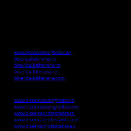
învățații să păzească tot ce Eu v-am poruncit”.
Această biserică este o Biserică Evanghelică
Valdenză, Metodistă și Lutherană și este formată în
structura reglementată de art. 4,5 și 6 Legea
489/2006
Asociație Religioasă în curs de înscriere în
Registrul Asociațiilor Religioase.
www.bisericaevanghelica.eu
bisericaluterana.ro
biserica-lutherana.ro
biserica-luterana.ro
biserica-lutherana.com
www.bisericaevanghelica.ro
www.bisericaevanghelica.com
www.bisericaprotestanta.ro
www.bisericaprotestanta.com
www.bisericaprotestanta.eu