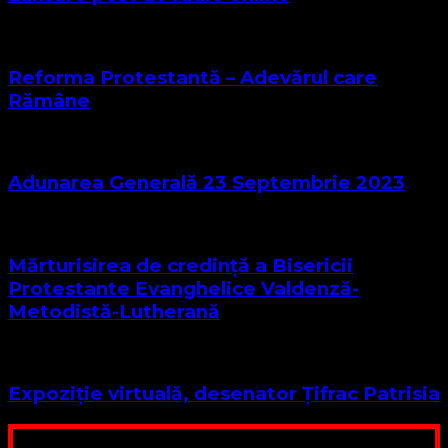
Reforma Protestantă – Adevărul care
Rămâne
Adunarea Generală 23 Septembrie 2023
Mărturisirea de credință a Bisericii
Protestante Evanghelice Valdenză-
Metodistă-Lutherană
Expoziție virtuală, desenator Țifrac Patrisia
Poți dona bani și să sprijini această lucrare a Domnului.