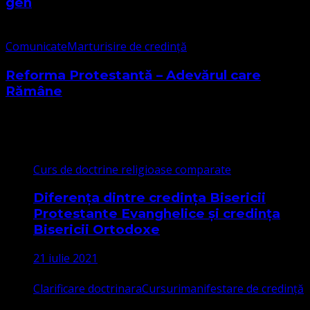
gen
Comunicate
Marturisire de credință
Reforma Protestantă – Adevărul care
Rămâne
Cele mai citite
Curs de doctrine religioase comparate
Diferența dintre credința Bisericii
Protestante Evanghelice și credința
Bisericii Ortodoxe
21 iulie 2021
Clarificare doctrinara
Cursuri
manifestare de credință