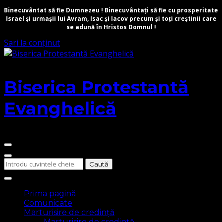
Binecuvântat să fie Dumnezeu ! Binecuvântați să fie cu prosperitate
Israel și urmașii lui Avram, Isac și Iacov precum și toți creștinii care
se adună în Hristos Domnul !
Sari la conținut
Biserica Protestantă
Evanghelică
Cauți
ceva?
Prima pagină
Comunicate
Marturisire de credință
Marturisire de credință