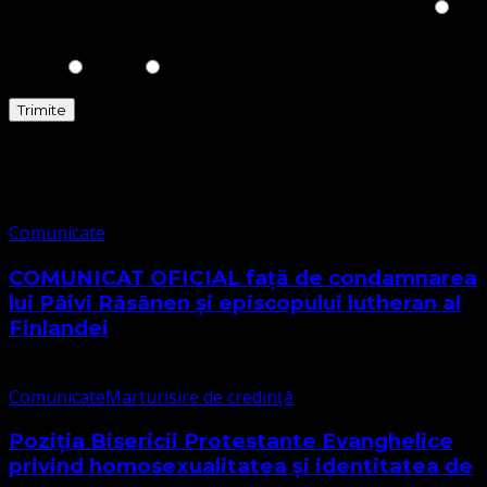
Please prove you are human by selecting the
Heart
.
Comunicate
Comunicate
COMUNICAT OFICIAL față de condamnarea
lui Päivi Räsänen și episcopului lutheran al
Finlandei
Comunicate
Marturisire de credință
Poziția Bisericii Protestante Evanghelice
privind homosexualitatea și identitatea de