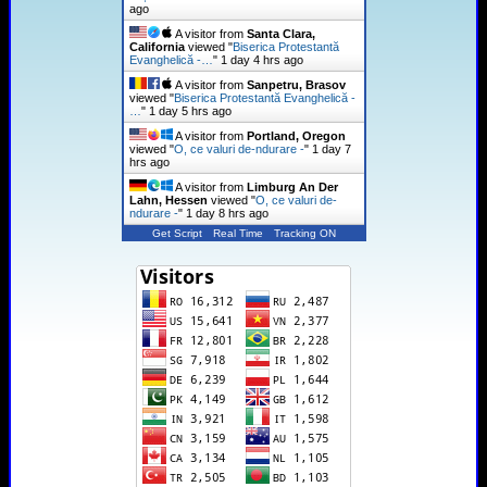
ago
A visitor from
Santa Clara,
California
viewed "
Biserica Protestantă
Evanghelică -…
"
1 day 4 hrs ago
A visitor from
Sanpetru, Brasov
viewed "
Biserica Protestantă Evanghelică -
…
"
1 day 5 hrs ago
A visitor from
Portland, Oregon
viewed "
O, ce valuri de-ndurare -
"
1 day 7
hrs ago
A visitor from
Limburg An Der
Lahn, Hessen
viewed "
O, ce valuri de-
ndurare -
"
1 day 8 hrs ago
Get Script
Real Time
Tracking ON