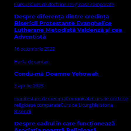
Cursuri
Curs de doctrine religioase comparate
Despre diferența dintre credința
Bisericii Protestante Evanghelice
Lutherane Metodistă Valdenză și cea
Adventistă
16 octombrie 2022
Harfa de cantari
Condu-mă Doamne Yehowah
3 aprilie 2023
manifestare de credință
Comunicate
Curs de doctrine
religioase comparate
Curs de Liturghie
Istoria
Bisericii
Despre cadrul în care funcționează
Asociația noastră Religioasă