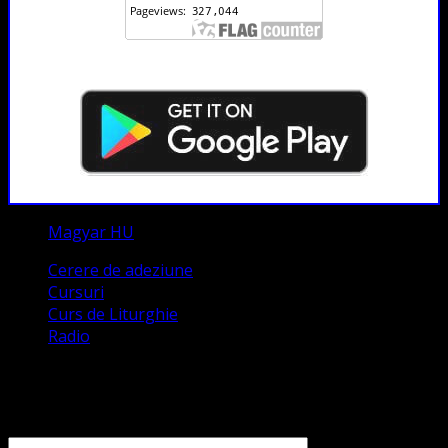
Magyar HU
Cerere de adeziune
Cursuri
Curs de Liturghie
Radio
Contact
Numele tău (obligatoriu)