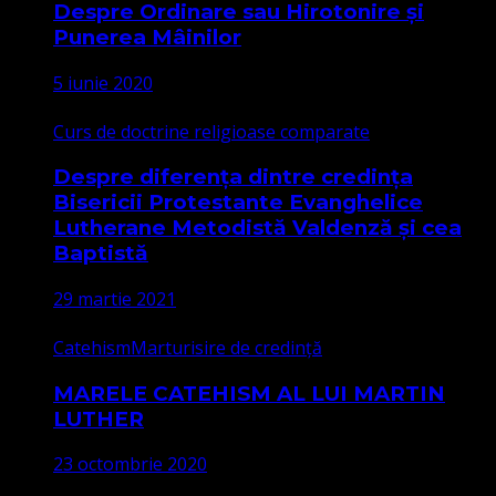
Despre Ordinare sau Hirotonire și
Punerea Mâinilor
5 iunie 2020
Curs de doctrine religioase comparate
Despre diferența dintre credința
Bisericii Protestante Evanghelice
Lutherane Metodistă Valdenză și cea
Baptistă
29 martie 2021
Catehism
Marturisire de credință
MARELE CATEHISM AL LUI MARTIN
LUTHER
23 octombrie 2020