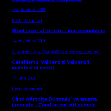
1 septembrie 2020
Harfa de cantari
Sfânt izvor al fericirii – imn evanghelic
14 noiembrie 2020
Catehism
Istoria Bisericii
Marturisire de credință
Catehismul Valdenz și Valdenzii,
înaintași ai noștri
19 iunie 2020
Harfa de cantari
Când trâmbița Domnului va anunța
judecata – Când se vor citi numele