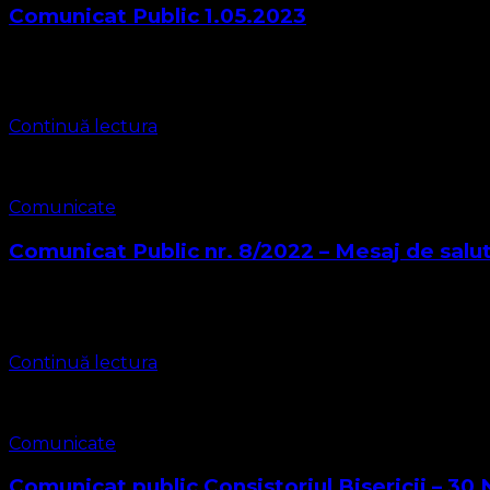
Comunicat Public 1.05.2023
Biserica Protestantă Evanghelică O Biserică Lutherană , Me
Asociației Bisericii Subscrisa Biserica Protestantă Evanghel
Continuă lectura
Comunicate
Comunicat Public nr. 8/2022 – Mesaj de salu
Subscrisa Biserica Protestantă Evanghelică o Biserică Luth
Religioase și Asociației Bisericii cu CIF 16759059 înregistra
Continuă lectura
Comunicate
Comunicat public Consistoriul Bisericii – 30