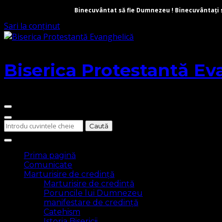
Binecuvântat să fie Dumnezeu ! Binecuvântați să 
Sari la conținut
Biserica Protestantă Ev
Cauți
ceva?
Prima pagină
Comunicate
Marturisire de credință
Marturisire de credință
Poruncile lui Dumnezeu
manifestare de credință
Catehism
Istoria Bisericii