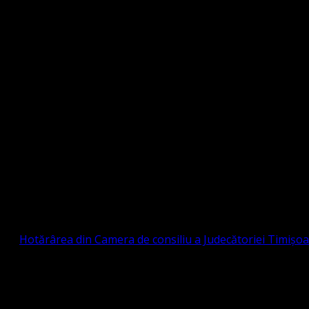
Strada Sinaia 19, Ghiroda 307200 IBAN: RO84BR
OTESTANTĂ EVANGHELICĂ VALDENZĂ – MET
prin
Hotărârea din Camera de consiliu a Judecătoriei Timișo
eligioasă.