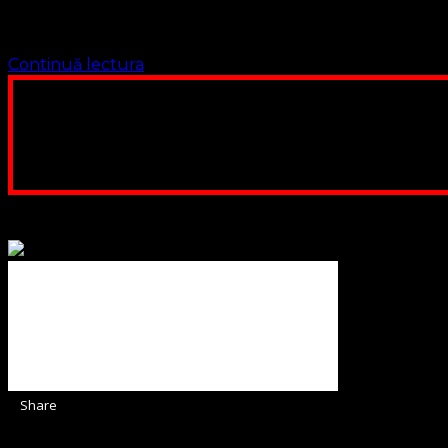
Subscrisa grupare religioasă Biserica Protestantă Evangheli
de Vest a Grupării Religioase format din Leontiuc …
Continuă lectura
Poți dona bani și să sprijini această lucrare a Domnului.
ne adunăm, sediul nost
Contul nostru: IBAN: 
Poți dona prin paypal sau card, ajutând
Binecuvântate fie cu iertare și mântuire sufletele care ajută
Share