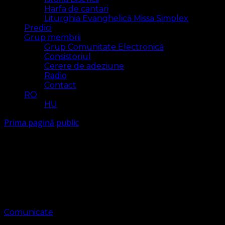
Harfa de cantari
Liturghia Evanghelică Missa Simplex
Predici
Grup membrii
Grup Comunitate Electronică
Consistoriul
Cerere de adeziune
Radio
Contact
RO
HU
Prima pagină
public
public
Arăt
7 rezultat(e)
Comunicate