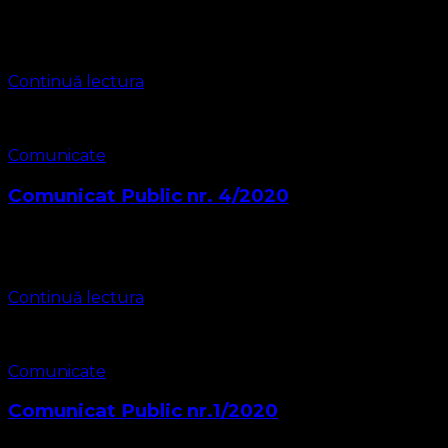
20 Mai 2021 Timișoara Subscrisa Gruparea Religioasă Biseri
coordonator Leontiuc Marius sub puterea Consistoriului 
Continuă lectura
Comunicate
Comunicat Public nr. 4/2020
Comunicat nr. 4/2020 9 Octombrie 2020 Timișoara Subscrisa 
489/2006, prin prezbiter coordonator Leontiuc Marius sub
Continuă lectura
Comunicate
Comunicat Public nr.1/2020