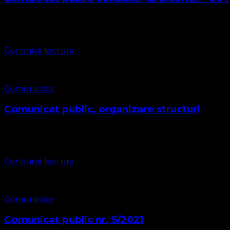
Gruparea Religioasă Biserica Protestantă Evanghelică – o B
Subscrisa Grupare Religioasă Biserica Protestantă Evanghe
Continuă lectura
Comunicate
Comunicat public, organizare structuri
Comunicat public nr.7/2021 Subscrisa Gruparea Religioasă Bi
României și diaspora Având în vedere Decizia Consistoriului
Continuă lectura
Comunicate
Comunicat public nr. 5/2021