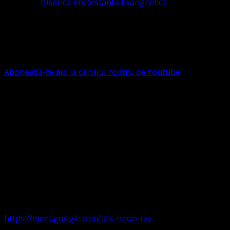
Pastor la
Biserica Protestantă Evanghelica
Contact: contact@bisericaevanghelica.com
Ne puteți susține financiar. Iată datele noastre: Conven
G.S.G., SWIFT CODE: BRDEROBU
Abonează-te aici la canalul nostru de Youtube
Următorul serviciu divin online
Duminica de la ora 11:00 – 11:45
România
,
ora 10:00-10:4
https://meet.google.com/atk-nnob-rxy