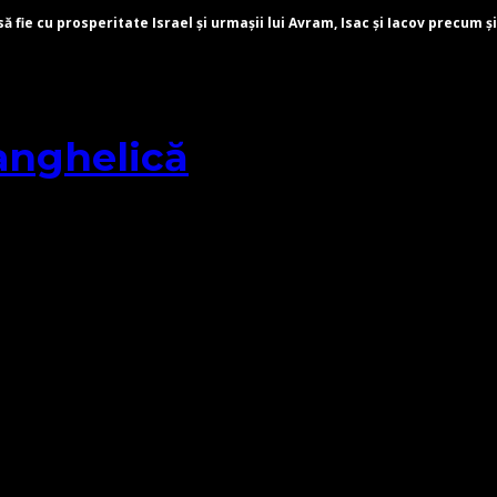
fie cu prosperitate Israel și urmașii lui Avram, Isac și Iacov precum și
anghelică