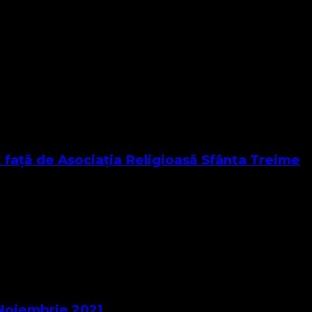
todistă și Valdenză, Misionară a Poruncilor lui Dumnezeu pri
ică o …
t față de Asociația Religioasă Sfânta Treime
erană , Metodistă și Valdenză, Misionară a Poruncilor lui D
tă …
 Noiembrie 2021