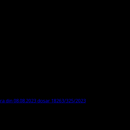
DE360SV00405463600 BRD
ODISTĂ – LUTHERANĂ
ara din 08.08.2023 dosar 18263/325/2023
. ASOCIAȚIA