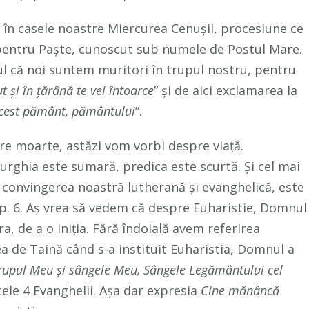
 în casele noastre Miercurea Cenușii, procesiune ce
pentru Paște, cunoscut sub numele de Postul Mare.
l că noi suntem muritori în trupul nostru, pentru
t și în țărână te vei întoarce
” și de aici exclamarea la
cest pământ, pământului
”.
re moarte, astăzi vom vorbi despre viață.
urghia este sumară, predica este scurtă. Și cel mai
cu convingerea noastră lutherană și evanghelică, este
ap. 6. Aș vrea să vedem că despre Euharistie, Domnul
a, de a o iniția. Fără îndoială avem referirea
cea de Taină când s-a instituit Euharistia, Domnul a
trupul Meu și sângele Meu, Sângele Legământului cel
cele 4 Evanghelii. Așa dar expresia
Cine mănâncă