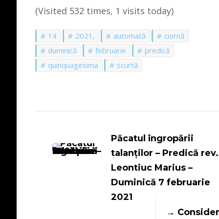
(Visited 532 times, 1 visits today)
14
2021,
automată
ciornă
duminică
februarie
predică
quinquagesima
scurtă
Navigare
în
Păcatul îngropării
talanților – Predică rev.
articole
Leontiuc Marius –
Duminică 7 februarie
2021
Consider