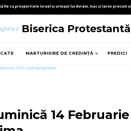
fie cu prosperitate Israel și urmașii lui Avram, Isac și Iacov precum și
Biserica Protestant
ICATE
MARTURISIRE DE CREDINȚĂ
PREDICI
Februarie 2021 Quinquagesima
uminică 14 Februarie
sima