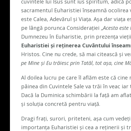
cuvintele lui Isus sunt ius spiritum, adică 
sacramentul Euharistiei înseamnă ocolirea 
este Calea, Adevărul și Viața. Așa dar viața 
pe lângă porunca Considerației „
Acesta este
Dumnezeu în Euharistie, prin prezența vieții
Euharistiei și reținerea Cuvântului înseam
Hristos. Cine nu crede, să mai citească și ve
pe Mine şi Eu trăiesc prin Tatăl, tot aşa, cine
Al doilea lucru pe care îl aflăm este că cin
pâinea din Cuvintele Sale va trăi în veac iar 
Dacă la Duminica schimbării la față am afla
și soluția concretă pentru viață.
Dragi frați, surori, priteteni, așa cum vede
importanța Euharistiei și cea a reținerii și 