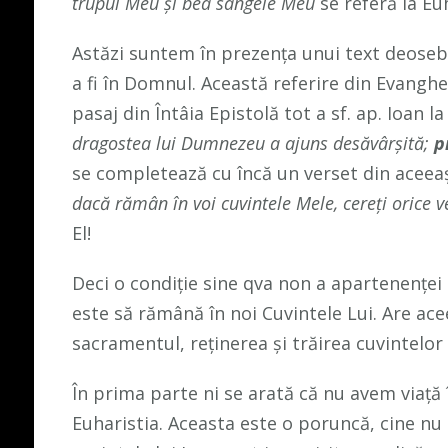
trupul Meu şi bea sângele Meu
se referă la Eu
Astăzi suntem în prezența unui text deoseb
a fi în Domnul. Această referire din Evanghe
pasaj din Întâia Epistolă tot a sf. ap. Ioan la
dragostea lui Dumnezeu a ajuns desăvârşită;
p
se completează cu încă un verset din aceeaș
dacă rămân în voi cuvintele Mele, cereţi orice ve
El!
Deci o condiție sine qva non a apartenenței la
este să rămână în noi Cuvintele Lui. Are ac
sacramentul, reținerea și trăirea cuvintelor l
În prima parte ni se arată că nu avem viață 
Euharistia. Aceasta este o poruncă, cine nu 