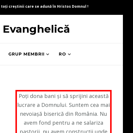
 toți creștinii care se adună în Hristos Domnul !
ă Evanghelică
GRUP MEMBRII
RO
Poți dona bani și să sprijini această
lucrare a Domnului. Suntem cea mai
nevoiașă biserică din România. Nu
avem fond pentru a ne salariza
pastorii, nu avem construcții unde