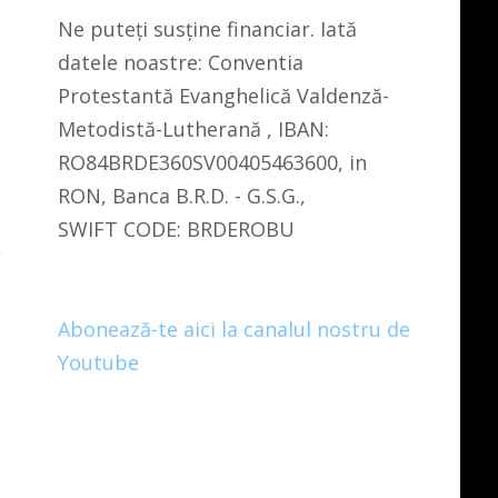
Ne puteți susține financiar. Iată
datele noastre: Conventia
Protestantă Evanghelică Valdenză-
Metodistă-Lutherană , IBAN:
RO84BRDE360SV00405463600, in
RON, Banca B.R.D. - G.S.G.,
SWIFT CODE: BRDEROBU
Abonează-te aici la canalul nostru de
Youtube