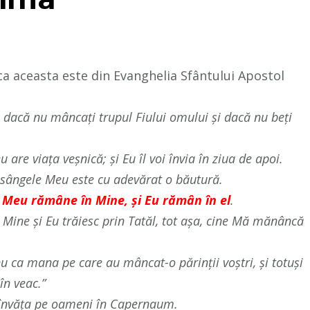
ica aceasta este din Evanghelia Sfântului Apostol
, dacă nu mâncaţi trupul Fiului omului şi dacă nu beţi
re viaţa veşnică; şi Eu îl voi învia în ziua de apoi.
 sângele Meu este cu adevărat o băutură.
Meu rămâne în Mine, şi Eu rămân în el
.
 Mine şi Eu trăiesc prin Tatăl, tot aşa, cine Mă mănâncă
nu ca mana pe care au mâncat-o părinţii voştri, şi totuşi
în veac.”
d învăţa pe oameni în Capernaum.