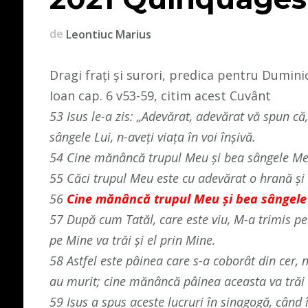
de
Leontiuc Marius
Dragi frați și surori, predica pentru Dumin
Ioan cap. 6 v53-59, citim acest Cuvânt
53 Isus le-a zis: „Adevărat, adevărat vă spun că
sângele Lui, n-aveţi viaţa în voi înşivă.
54 Cine mănâncă trupul Meu şi bea sângele Meu a
55 Căci trupul Meu este cu adevărat o hrană şi
56
Cine mănâncă trupul Meu şi bea sângele 
57 După cum Tatăl, care este viu, M-a trimis pe
pe Mine va trăi şi el prin Mine.
58 Astfel este pâinea care s-a coborât din cer, 
au murit; cine mănâncă pâinea aceasta va trăi 
59 Isus a spus aceste lucruri în sinagogă, cân