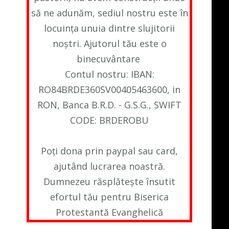
să ne adunăm, sediul nostru este în
locuința unuia dintre slujitorii
noștri. Ajutorul tău este o
binecuvântare
Contul nostru: IBAN:
RO84BRDE360SV00405463600, in
RON, Banca B.R.D. - G.S.G., SWIFT
CODE: BRDEROBU
Poți dona prin paypal sau card,
ajutând lucrarea noastră.
Dumnezeu răsplătește însutit
efortul tău pentru Biserica
Protestantă Evanghelică