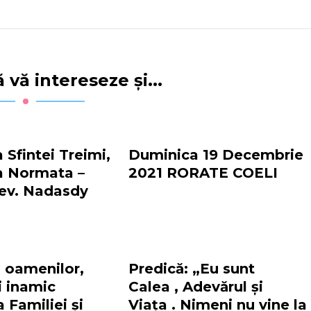
 vă intereseze și...
Sfintei Treimi,
Duminica 19 Decembrie
a Normata –
2021 RORATE COELI
rev. Nadasdy
 oamenilor,
Predică: „Eu sunt
i inamic
Calea , Adevărul şi
 Familiei și
Viaţa . Nimeni nu vine la