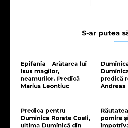
S-ar putea să
Epifania – Arătarea lui
Duminica 
Isus magilor,
Duminic
neamurilor. Predică
predică 
Marius Leontiuc
Andreas
Predica pentru
Răutatea
Duminica Rorate Coeli,
pornire ș
ultima Duminică din
împotriva