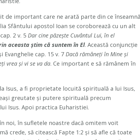
haristie.
it de important care ne arată parte din ce înseamn
lia Sfântului apostol Ioan se coroborează cu un alt
 cap. 2 v. 5
Dar cine păzeşte Cuvântul Lui, în el
rin aceasta ştim că suntem în El
. Această conjuncție
i Evanghelie cap. 15 v. 7
Dacă rămâneţi în Mine şi
ţi vrea şi vi se va da
. Ce important e să rămânem în
 Isus, a fi proprietate locuită spirituală a lui Isus,
eeași greutate și putere spirituală precum
ui Isus. Apoi practica Euharistiei.
în noi, în sufletele noastre dacă omitem voit
mă crede, să citească Fapte 1:2 și să afle că toate