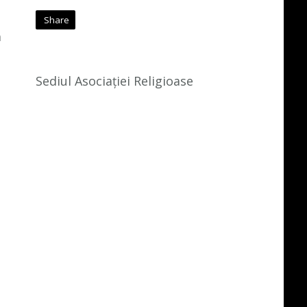
Share
ă
Sediul Asociației Religioase