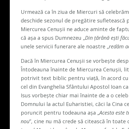
Urmează ca în ziua de Miercuri să celebrăm
deschide sezonul de pregătire sufletească 
Miercurea Cenușii ne aduce aminte de faptu
că așa a spus Dumnezeu „
Din țărână ești făcu
unele servicii funerare ale noastre „
redăm a
Dacă în Miercurea Cenușii se vorbește desp
Întodeauna înainte de Miercurea Cenușii, lit
potrivit text biblic pentru viață, în acord 
cel din Evanghelia Sfântului Apostol Ioan c
Isus vorbește chiar mai înainte de a o celebr
Domnului la actul Euharistiei, căci la Cina 
poruncit pentru todeauna așa „
Acesta este 
nou
”, cine nu mă crede să citească în toate 