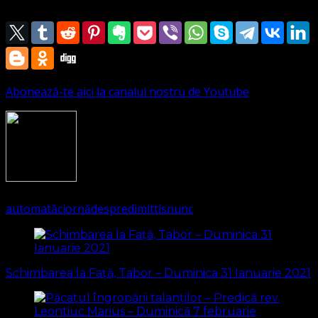
Abonează-te aici la canalul nostru de Youtube
1430
(Visited 277 times, 1 visits today)
automată
ciornă
despre
dimittis
nunc
Navigare
în
Schimbarea la Față, Tabor – Duminica 31 Ianuarie 2021
articole