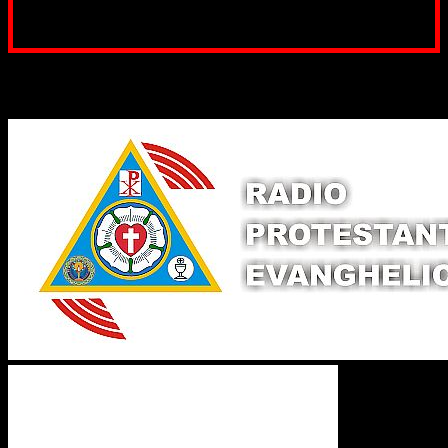
noastră. Dumnezeu răsplătește însutit efortul tău
pentru Biserica Protestantă Evanghelică
Binecuvântate fie cu iertare și mântuire sufletele care
ajută Biserica noastră !