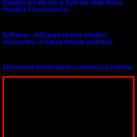
Duminica Cantate și Paștele răsăritean.
Predică Tinu Leontiuc
Epifania – Arătarea lui Isus magilor,
neamurilor. Predică Marius Leontiuc
Chemarea Mariei pentru oameni: Pocăința
Poți dona bani și să sprijini această lucrare a Domnului.
Suntem cea mai nevoiașă biserică din România. Nu avem
fond pentru a ne salariza pastorii, nu avem construcții
unde să ne adunăm, sediul nostru este în locuința unuia
dintre slujitorii noștri. Ajutorul tău este o binecuvântare
Contul nostru: IBAN: RO84BRDE360SV00405463600, in
RON, Banca B.R.D. - G.S.G., SWIFT CODE: BRDEROBU
Poți dona prin paypal sau card, ajutând lucrarea