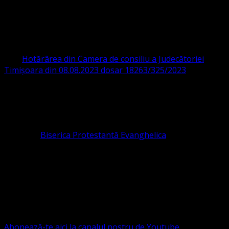
ORGANIZAȚIA RELIGIOASĂ CONVENŢIA
PROTESTANTĂ EVANGHELICĂ VALDENZĂ
– METODISTĂ – LUTHERANĂ
CIF 16759059 aprobată cu modificări la statut și denumire
prin
Hotărârea din Camera de consiliu a Judecătoriei
Timișoara din 08.08.2023 dosar 18263/325/2023
.
ASOCIAȚIA RELIGIOASĂ este prezentă și în România prin
Organizația religioasă.
pastor coordonator: Leontiuc Marius
Pastor la
Biserica Protestantă Evanghelica
Contact: contact@bisericaevanghelica.com
Ne puteți susține financiar. Iată datele noastre: Conventia
Protestantă Evanghelică Valdenză-Metodistă-Lutherană ,
IBAN: RO84BRDE360SV00405463600, in RON, Banca
B.R.D. - G.S.G., SWIFT CODE: BRDEROBU
Abonează-te aici la canalul nostru de Youtube