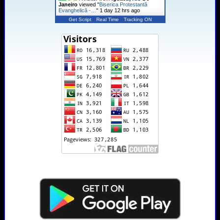
Janeiro
viewed "
Biserica Protestantă
Evanghelică -…
"
1 day 12 hrs ago
Get Script
Real Time
Tracking ON