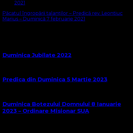
Păcatul îngropării talanților – Predică rev. Leontiuc
Marius – Duminică 7 februarie 2021
S-ar putea să vă intereseze și...
Duminica Jubilate 2022
Predica din Duminica 5 Martie 2023
Duminica Botezului Domnului 8 Ianuarie
2023 – Ordinare Misionar SUA