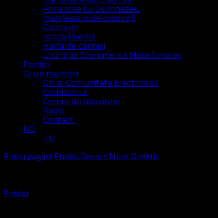
Poruncile lui Dumnezeu
manifestare de credință
Catehism
Istoria Bisericii
Harfa de cantari
Liturghia Evanghelică Missa Simplex
Predici
Grup membrii
Grup Comunitate Electronică
Consistoriul
Cerere de adeziune
Radio
Contact
RO
HU
Prima pagină
Predici
Despre Nunc Dimittis
Predici
Despre Nunc Dimittis