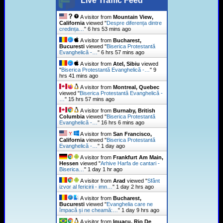
Live Traffic Feed
A visitor from
Mountain View,
California
viewed "
Despre diferența dintre
credința…
"
6 hrs 53 mins ago
A visitor from
Bucharest,
Bucuresti
viewed "
Biserica Protestantă
Evanghelică -…
"
6 hrs 57 mins ago
A visitor from
Atel, Sibiu
viewed
"
Biserica Protestantă Evanghelică -…
"
9
hrs 41 mins ago
A visitor from
Montreal, Quebec
viewed "
Biserica Protestantă Evanghelică -
…
"
15 hrs 57 mins ago
A visitor from
Burnaby, British
Columbia
viewed "
Biserica Protestantă
Evanghelică -…
"
16 hrs 6 mins ago
A visitor from
San Francisco,
California
viewed "
Biserica Protestantă
Evanghelică -…
"
1 day ago
A visitor from
Frankfurt Am Main,
Hessen
viewed "
Arhive Harfa de cantari -
Biserica…
"
1 day 1 hr ago
A visitor from
Arad
viewed "
Sfânt
izvor al fericirii - imn…
"
1 day 2 hrs ago
A visitor from
Bucharest,
Bucuresti
viewed "
Evanghelia care ne
împacă și ne cheamă:…
"
1 day 9 hrs ago
A visitor from
Iguacu, Rio De