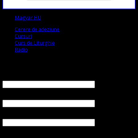
Magyar HU
Cerere de adeziune
Cursuri
Curs de Liturghie
Radio
Contact
Numele tău (obligatoriu)
Emailul tău (obligatoriu)
Numărul tău de telefon
Subiect