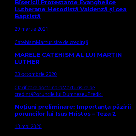
Bisericii Protestante Evanghelice
Lutherane Metodistă Valdenză și cea
Baptistă
29 martie 2021
Catehism
Marturisire de credință
MARELE CATEHISM AL LUI MARTIN
LUTHER
23 octombrie 2020
Clarificare doctrinara
Marturisire de
credință
Poruncile lui Dumnezeu
Predici
Noțiuni preliminare: Importanța păzirii
poruncilor lui Isus Hristos – Teza 2
13 mai 2020