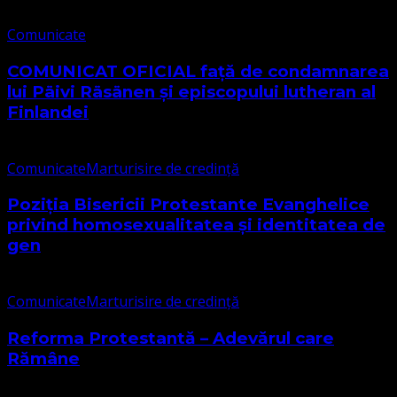
Comunicate
COMUNICAT OFICIAL față de condamnarea
lui Päivi Räsänen și episcopului lutheran al
Finlandei
Comunicate
Marturisire de credință
Poziția Bisericii Protestante Evanghelice
privind homosexualitatea și identitatea de
gen
Comunicate
Marturisire de credință
Reforma Protestantă – Adevărul care
Rămâne