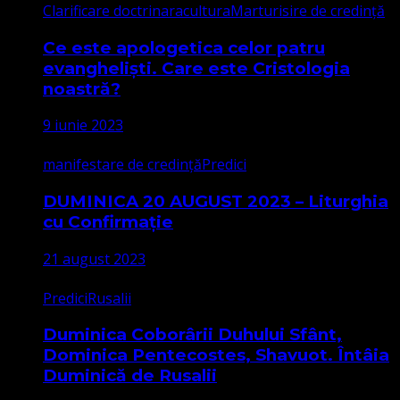
Clarificare doctrinara
cultura
Marturisire de credință
Ce este apologetica celor patru
evangheliști. Care este Cristologia
noastră?
9 iunie 2023
manifestare de credință
Predici
DUMINICA 20 AUGUST 2023 – Liturghia
cu Confirmație
21 august 2023
Predici
Rusalii
Duminica Coborârii Duhului Sfânt,
Dominica Pentecostes, Shavuot. Întâia
Duminică de Rusalii