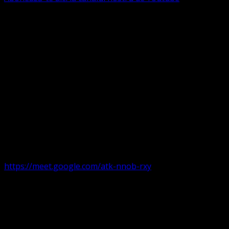
Următorul serviciu divin online
Duminica de la ora 11:00 – 11:45
România
,
ora 10:00-
10:45 Austria, Ungaria, Germania, Belgia, Franța, ora
9:00-9:45 Anglia, Irlanda suntem online pe Google Meet
https://meet.google.com/atk-nnob-rxy
Serviciu divin în plen parohii locale:
Timișoara 1, Gherla,
Duminica ora 9:30-10:15