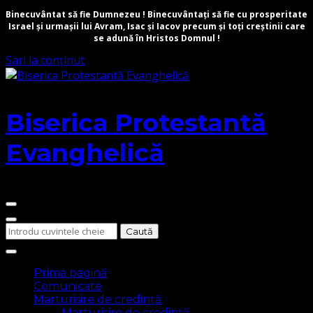
Binecuvântat să fie Dumnezeu ! Binecuvântați să fie cu prosperitate
Israel și urmașii lui Avram, Isac și Iacov precum și toți creștinii care
se adună în Hristos Domnul !
Sari la conținut
Biserica Protestantă
Evanghelică
Cauți
ceva?
Prima pagină
Comunicate
Marturisire de credință
Marturisire de credință