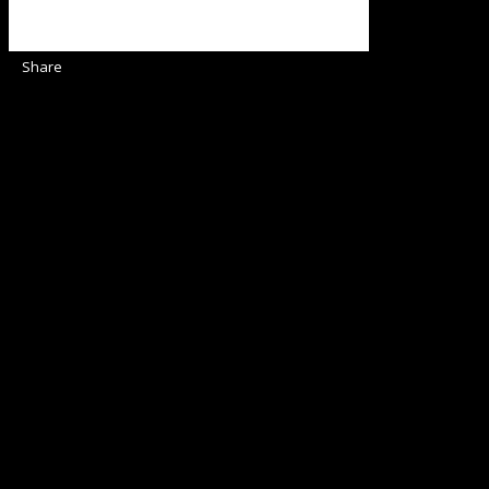
Share
Sediul Asociației Religioase
Strada Sinaia 19,
Ghiroda 307200 IBAN: RO84BRDE360SV00405463600 BRD