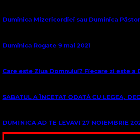
Duminica Mizericordiei sau Duminica Păstor
Duminica Rogate 9 mai 2021
Care este Ziua Domnului? Fiecare zi este a 
SABATUL A ÎNCETAT ODATĂ CU LEGEA, DE
DUMINICA AD TE LEVAVI 27 NOIEMBRIE 20
Poți dona bani și să sprijini această lucrare a Domnului.