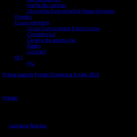
Harfa de cantari
Liturghia Evanghelică Missa Simplex
Predici
Grup membrii
Grup Comunitate Electronică
Consistoriul
Cerere de adeziune
Radio
Contact
RO
HU
Prima pagină
Predici
Duminica 3 Iulie 2022
Predici
Duminica 3 Iulie 2022
de
Leontiuc Marius