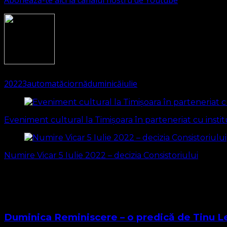
1526
(Visited 269 times, 1 visits today)
2022
3
automată
ciornă
duminică
iulie
Navigare
în
Eveniment cultural la Timișoara în parteneriat cu institu
articole
Numire Vicar 5 Iulie 2022 – decizia Consistoriului
S-ar putea să vă intereseze și...
Duminica Reminiscere – o predică de Tinu L