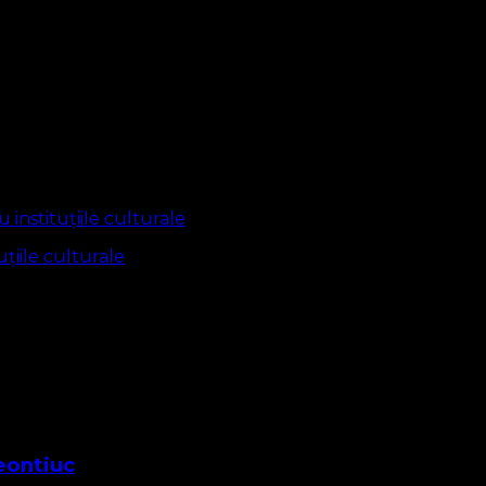
țiile culturale
eontiuc