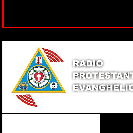
ne adunăm, sediul nost
Contul nostru: IBAN: 
Poți dona prin paypal sau card, ajutând
Binecuvântate fie cu iertare și mântuire sufletele care ajută