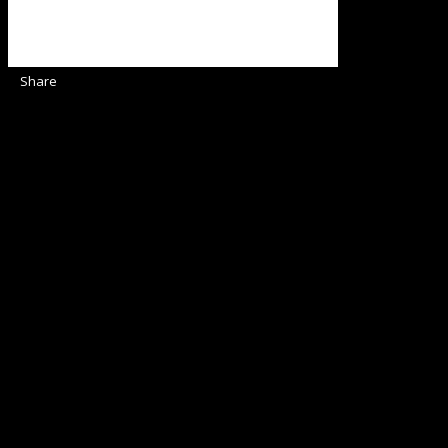
Share
Sediul Asociației Religioase
ORGANIZAȚIA RELIGIOASĂ CONVENŢIA PR