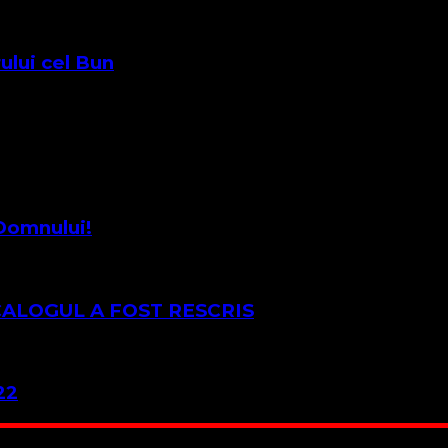
ului cel Bun
Domnului!
CALOGUL A FOST RESCRIS
22
 Suntem cea mai nevoiașă biserică din România. Nu avem fond 