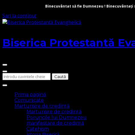
Binecuvântat să fie Dumnezeu ! Binecuvântați să 
Sari la conținut
Biserica Protestantă Ev
Cauți
ceva?
Prima pagină
Comunicate
Marturisire de credință
Marturisire de credință
Poruncile lui Dumnezeu
manifestare de credință
Catehism
Istoria Bisericii