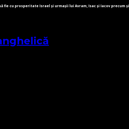
fie cu prosperitate Israel și urmașii lui Avram, Isac și Iacov precum și
anghelică