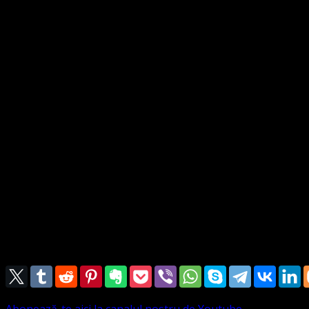
Slavă şi onoare
Îngerii îi dau cântare.
Doamne ascultă, şi ce-Ţi cântă
Cu nevrednicie
Vocea noastră Ţie!
3. Tu lucrezi în toate.
Deci Tu tot înclină faţa mea
Spre-a Ta lumină
Cum se-ntoarce floarea vesel,
Să privească raza soarelui
Ca să crească;
Tot aşa, eu aş vrea;
Fiinţa-mi să-n-florească
Sub raza-Ţi cerească.
Pastor Leontiuc Marius
Abonează-te aici la canalul nostru de Youtube