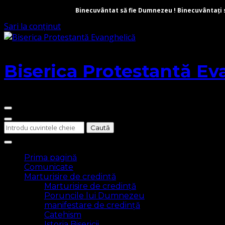
Binecuvântat să fie Dumnezeu ! Binecuvântați să 
Sari la conținut
Biserica Protestantă Ev
Cauți
ceva?
Prima pagină
Comunicate
Marturisire de credință
Marturisire de credință
Poruncile lui Dumnezeu
manifestare de credință
Catehism
Istoria Bisericii