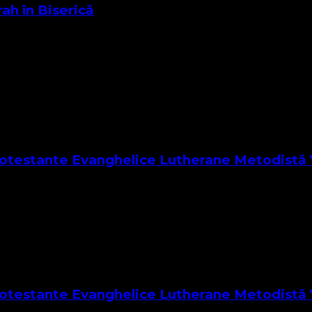
ah în Biserică
va aspecte care ne diferențiază categoric de adventism, cult
Protestante Evanghelice Lutherane Metodistă 
u are scopul de a denigra un alt cult recunoscut de lege, prin
Protestante Evanghelice Lutherane Metodistă 