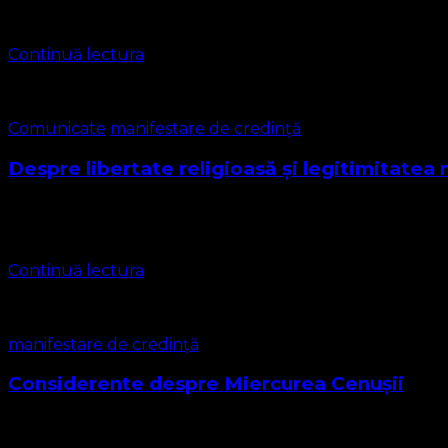
De la început trebuie specificat că noi privim pe frații bap
Continuă lectura
Comunicate
manifestare de credință
Despre libertate religioasă și legitimitatea 
Stimați frați și surori și prieteni ai bisericii noastre Urma
identitate, manifestare de credință și …
Continuă lectura
manifestare de credință
Considerente despre Miercurea Cenușii
Iubiți credincioși Datorită perioadei pe care noi o traversă
denumită Miercurea …