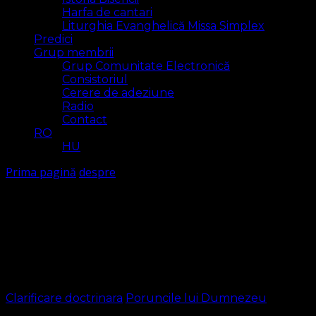
Harfa de cantari
Liturghia Evanghelică Missa Simplex
Predici
Grup membrii
Grup Comunitate Electronică
Consistoriul
Cerere de adeziune
Radio
Contact
RO
HU
Prima pagină
despre
despre
Arăt
10 rezultat(e)
Clarificare doctrinara
Poruncile lui Dumnezeu