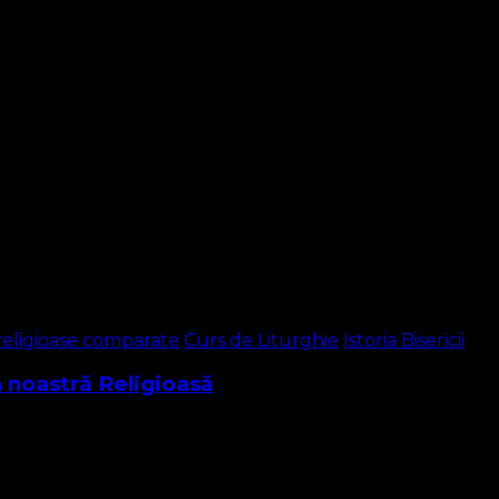
ea lui Simeon sau cântării lui Simeon , este un cântec prelu
religioase comparate
Curs de Liturghie
Istoria Bisericii
a noastră Religioasă
ază tuturor românilor, germanilor, maghiarilor sau alte națio
părilor religioase …