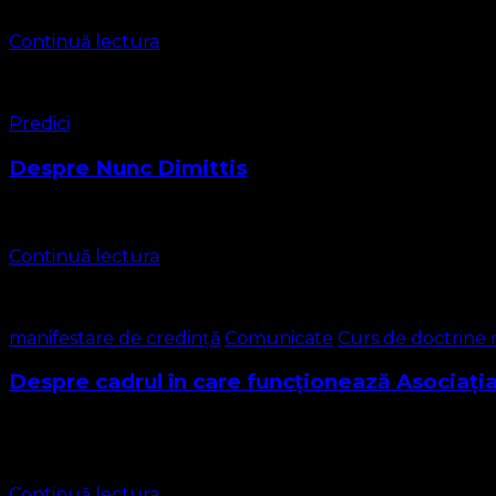
Continuă lectura
Predici
Despre Nunc Dimittis
Nunc dimittis , de asemenea , cunoscut sub numele de Cântar
Continuă lectura
manifestare de credință
Comunicate
Curs de doctrine 
Despre cadrul în care funcționează Asociați
Biserica noastră, Biserica Protestantă Evanghelică se adrese
Religioase, anterior aprobării asociației se circumscria Gru
Continuă lectura