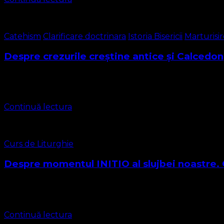
Catehism
Clarificare doctrinara
Istoria Bisericii
Marturisi
Despre crezurile creștine antice și Calcedon
Redăm mai jos crezurile creștine antice CREZUL APOSTO
dar și cel Calcedonian. Precizăm că noi ne însușim în mărtu
Continuă lectura
Curs de Liturghie
Despre momentul INITIO al slujbei noastre. C
Slujba bisericească în Biserica Protestantă Evanghelică se 
în limba română Serviciu Divin (întrebuinţat mai des …
Continuă lectura