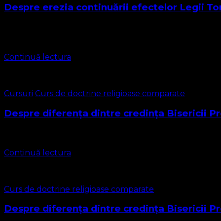
Despre erezia continuării efectelor Legii Tor
Arătam în studiile noastre despre diferențe doctrinare câte
multe legi …
Continuă lectura
Cursuri
Curs de doctrine religioase comparate
Despre diferența dintre credința Bisericii 
De la început trebuie specificat că această lecție de curs n
Continuă lectura
Curs de doctrine religioase comparate
Despre diferența dintre credința Bisericii 