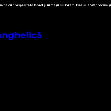
fie cu prosperitate Israel și urmașii lui Avram, Isac și Iacov precum și
anghelică