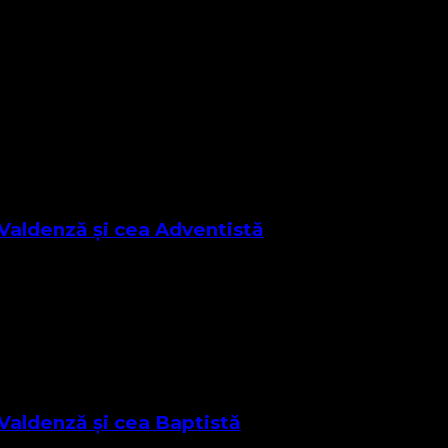
 care propagă ideea că Legea Torah „ ar fi împărțită în mai
Valdenză și cea Adventistă
 această lecție care ni se adresează nouă …
Valdenză și cea Baptistă