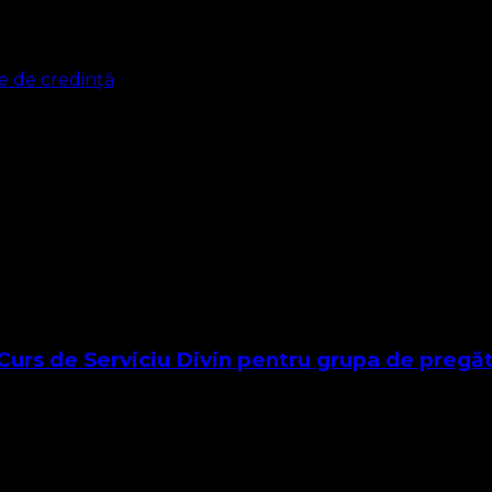
re de credință
LIC (adoptat la Niceea), CREZUL NICEEAN-CONSTANTINOPOL
risirea noastră …
urs de Serviciu Divin pentru grupa de pregăti
desfășoară într-o ordine izvorâtă total din Biblie, denumită 