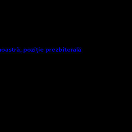
tiști ca pe frați de credință cu care vom moșteni împreună împă
noastră, poziție prezbiterală
re a consultării cu membrii Consistoriului nostru, emit următo
m, dar și a stagiului incipient, în acest an noi nu am putut 