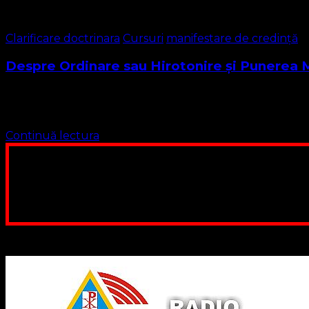
Clarificare doctrinara
Cursuri
manifestare de credință
Despre Ordinare sau Hirotonire și Punerea M
ORDINARE. Contextul textelor biblice. Considerând rolul pe ca
Testament. Într-adevăr, cuvântul „ordinare” …
Continuă lectura
Poți dona bani și să sprijini această lucrare a Domnului.
ne adunăm, sediul nost
Contul nostru: IBAN: 
Poți dona prin paypal sau card, ajutând
Binecuvântate fie cu iertare și mântuire sufletele care ajută