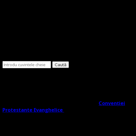
Cauți
ceva?
O Biserică Protestantă Evanghelică cu o doctrină în
trunchiul comun al Reformei rezultat din învățătura
Lutherană, Moraviană Boemă și Valdenză în acord cu
Noul Testament. O biserică cu adevărat Evanghelic-
Lutherană în slujba ta co- semnatară a
Convenției
Protestante Evanghelice
din Europa.
Biserica noastră învață credincioșii săi Poruncile
Domnului ISUS care reprezintă EVANGHELIA, regăsite în
Noul Testament (potrivit Fapte 1:2), și facem distincție