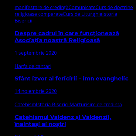
manifestare de credință
Comunicate
Curs de doctrine
religioase comparate
Curs de Liturghie
Istoria
Bisericii
Despre cadrul în care funcționează
Asociația noastră Religioasă
1 septembrie 2020
Harfa de cantari
Sfânt izvor al fericirii – imn evanghelic
14 noiembrie 2020
Catehism
Istoria Bisericii
Marturisire de credință
Catehismul Valdenz și Valdenzii,
înaintași ai noștri