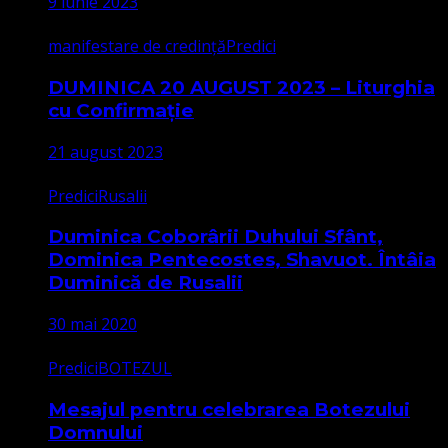
9 iunie 2023
manifestare de credință
Predici
DUMINICA 20 AUGUST 2023 – Liturghia
cu Confirmație
21 august 2023
Predici
Rusalii
Duminica Coborârii Duhului Sfânt,
Dominica Pentecostes, Shavuot. Întâia
Duminică de Rusalii
30 mai 2020
Predici
BOTEZUL
Mesajul pentru celebrarea Botezului
Domnului