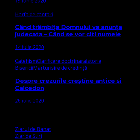
19 iunie 2020
Harfa de cantari
Când trâmbița Domnului va anunța
judecata – Când se vor citi numele
14 iulie 2020
Catehism
Clarificare doctrinara
Istoria
Bisericii
Marturisire de credință
Despre crezurile creștine antice și
Calcedon
26 iulie 2020
Apariții Media
Ziarul de Banat
Ziar de Stiri