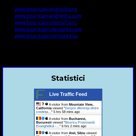
www.bisericaevanghelica.ro
www.bisericaevanghelica.com
www.bisericaprotestanta.ro
www.bisericaprotestanta.com
www.bisericaprotestanta.eu
contact@bisericaevanghelica.com
+40720435515 Marius Leontiuc
Statistici
Live Traffic Feed
A visitor from
Mountain View,
California
viewed "
Despre diferența dintre
credința…
"
5 hrs 58 mins ago
A visitor from
Bucharest,
Bucuresti
viewed "
Biserica Protestantă
Evanghelică -…
"
6 hrs 2 mins ago
A visitor from
Atel, Sibiu
viewed