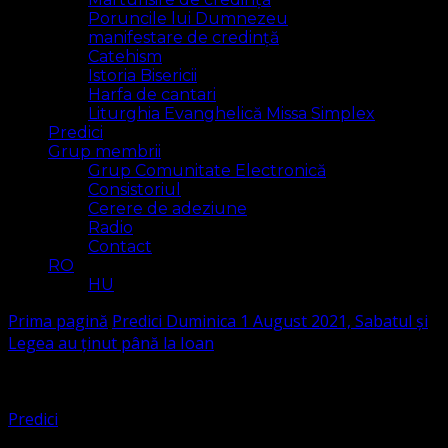
Poruncile lui Dumnezeu
manifestare de credință
Catehism
Istoria Bisericii
Harfa de cantari
Liturghia Evanghelică Missa Simplex
Predici
Grup membrii
Grup Comunitate Electronică
Consistoriul
Cerere de adeziune
Radio
Contact
RO
HU
Prima pagină
Predici
Duminica 1 August 2021, Sabatul și
Legea au ținut până la Ioan
Predici