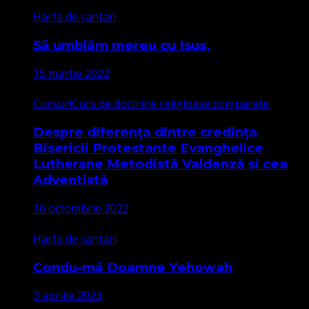
Harfa de cantari
Să umblăm mereu cu Isus,
15 martie 2022
Cursuri
Curs de doctrine religioase comparate
Despre diferența dintre credința
Bisericii Protestante Evanghelice
Lutherane Metodistă Valdenză și cea
Adventistă
16 octombrie 2022
Harfa de cantari
Condu-mă Doamne Yehowah
3 aprilie 2023