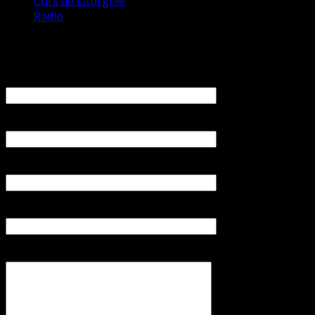
Curs de Liturghie
Radio
Contact
Numele tău (obligatoriu)
Emailul tău (obligatoriu)
Numărul tău de telefon
Subiect
Mesajul tău