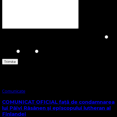
Please prove you are human by selecting the
Truck
.
Comunicate
Comunicate
COMUNICAT OFICIAL față de condamnarea
lui Päivi Räsänen și episcopului lutheran al
Finlandei