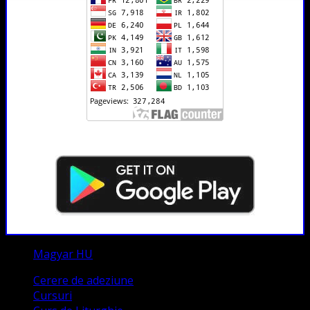
Magyar HU
Cerere de adeziune
Cursuri