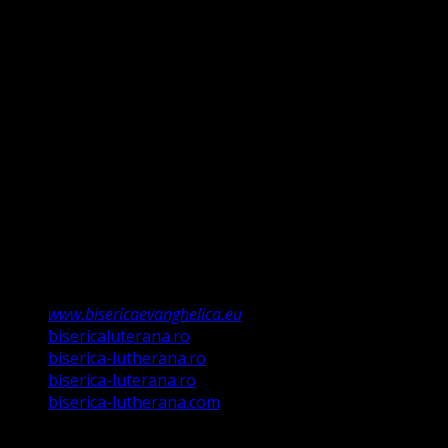
clară între Legea lui Dumnezeu dată Evreilor prin Moise
și Evanghelie, Legea iudaică nu mai ține, ea a fost valabilă
doar până la Ioan Botezătorul (Luca 16:16). Faptul că ne
întemeiem credința pe Porunca Domnului așa cum o
relevă Martin Luther, nu înseamnă că am fi o biserică a
legii ci a Poruncii lui Hristos care așa a ordonat „și
învățații să păzească tot ce Eu v-am poruncit”.
Această biserică este o Biserică Evanghelică
Valdenză, Metodistă și Lutherană și este formată în
structura reglementată de art. 4,5 și 6 Legea
489/2006
Asociație Religioasă în curs de înscriere în
Registrul Asociațiilor Religioase.
www.bisericaevanghelica.eu
bisericaluterana.ro
biserica-lutherana.ro
biserica-luterana.ro
biserica-lutherana.com