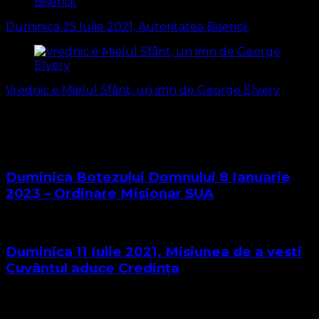
în
Duminica 25 Iulie 2021, Autoritatea Bisericii.
articole
Vrednic e Mielul Sfânt, un imn de George Elvery
S-ar putea să vă intereseze și...
Duminica Botezului Domnului 8 Ianuarie
2023 – Ordinare Misionar SUA
Duminica 11 Iulie 2021, Misiunea de a vesti
Cuvântul aduce Credința