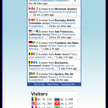
"
Biserica Protestantă Evanghelică -…
"
8
hrs 46 mins ago
A visitor from
Montreal, Quebec
viewed "
Biserica Protestantă Evanghelică -
…
"
15 hrs 2 mins ago
A visitor from
Burnaby, British
Columbia
viewed "
Biserica Protestantă
Evanghelică -…
"
15 hrs 11 mins ago
A visitor from
San Francisco,
California
viewed "
Biserica Protestantă
Evanghelică -…
"
23 hrs 42 mins ago
A visitor from
Frankfurt Am Main,
Hessen
viewed "
Arhive Harfa de cantari -
Biserica…
"
1 day 1 hr ago
A visitor from
Arad
viewed "
Sfânt
izvor al fericirii - imn…
"
1 day 1 hr ago
A visitor from
Bucharest,
Bucuresti
viewed "
Evanghelia care ne
împacă și ne cheamă:…
"
1 day 8 hrs ago
A visitor from
Iguacu, Rio De
Janeiro
viewed "
Biserica Protestantă
Evanghelică -…
"
1 day 11 hrs ago
Get Script
Real Time
Tracking ON