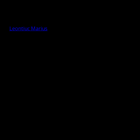
Duminica 1 August 2021, Sabatul
și Legea au ținut până la Ioan
de
Leontiuc Marius
Duminica 1 August 2021
Prezbiter Reverend
Leontiuc Marius Sebastian
Citire Text
Leontiuc Laura Mirela