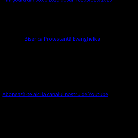
ASOCIAȚIA RELIGIOASĂ este prezentă și în România prin
Organizația religioasă.
pastor coordonator: Leontiuc Marius
Pastor la
Biserica Protestantă Evanghelica
Contact: contact@bisericaevanghelica.com
Ne puteți susține financiar. Iată datele noastre: Conventia
Protestantă Evanghelică Valdenză-Metodistă-Lutherană ,
IBAN: RO84BRDE360SV00405463600, in RON, Banca
B.R.D. - G.S.G., SWIFT CODE: BRDEROBU
Abonează-te aici la canalul nostru de Youtube