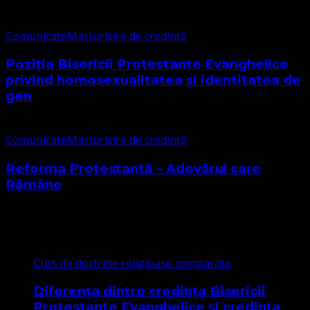
Comunicate
Marturisire de credință
Poziția Bisericii Protestante Evanghelice
privind homosexualitatea și identitatea de
gen
Comunicate
Marturisire de credință
Reforma Protestantă – Adevărul care
Rămâne
Cele mai citite
Curs de doctrine religioase comparate
Diferența dintre credința Bisericii
Protestante Evanghelice și credința