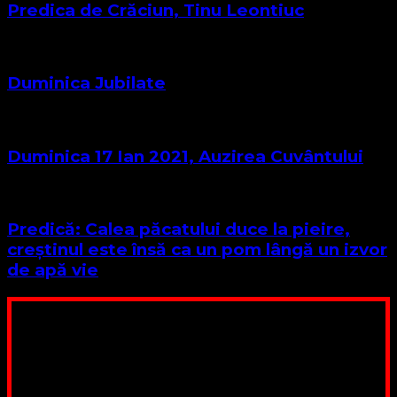
Predica de Crăciun, Tinu Leontiuc
Duminica Jubilate
Duminica 17 Ian 2021, Auzirea Cuvântului
Predică: Calea păcatului duce la pieire,
creștinul este însă ca un pom lângă un izvor
de apă vie
Poți dona bani și să sprijini această lucrare a Domnului.
Suntem cea mai nevoiașă biserică din România. Nu avem
fond pentru a ne salariza pastorii, nu avem construcții
unde să ne adunăm, sediul nostru este în locuința unuia
dintre slujitorii noștri. Ajutorul tău este o binecuvântare