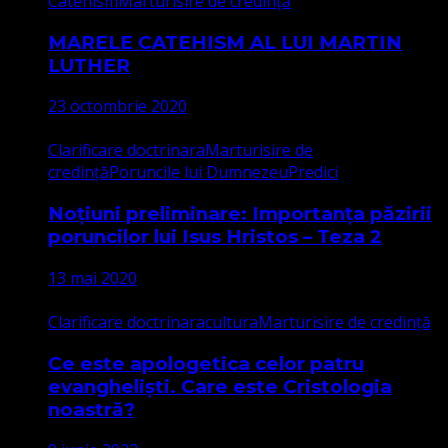
Catehism
Marturisire de credință
MARELE CATEHISM AL LUI MARTIN
LUTHER
23 octombrie 2020
Clarificare doctrinara
Marturisire de
credință
Poruncile lui Dumnezeu
Predici
Noțiuni preliminare: Importanța păzirii
poruncilor lui Isus Hristos – Teza 2
13 mai 2020
Clarificare doctrinara
cultura
Marturisire de credință
Ce este apologetica celor patru
evangheliști. Care este Cristologia
noastră?