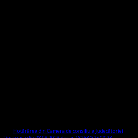
Strada Sinaia 19,
Ghiroda 307200 IBAN: RO84BRDE360SV00405463600 BRD
ORGANIZAȚIA RELIGIOASĂ CONVENŢIA
PROTESTANTĂ EVANGHELICĂ VALDENZĂ
– METODISTĂ – LUTHERANĂ
CIF 16759059 aprobată cu modificări la statut și denumire
prin
Hotărârea din Camera de consiliu a Judecătoriei
Timișoara din 08.08.2023 dosar 18263/325/2023
.