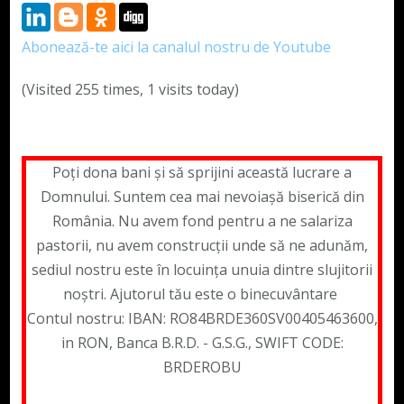
Abonează-te aici la canalul nostru de Youtube
(Visited 255 times, 1 visits today)
Poți dona bani și să sprijini această lucrare a
Domnului. Suntem cea mai nevoiașă biserică din
România. Nu avem fond pentru a ne salariza
pastorii, nu avem construcții unde să ne adunăm,
sediul nostru este în locuința unuia dintre slujitorii
noștri. Ajutorul tău este o binecuvântare
Contul nostru: IBAN: RO84BRDE360SV00405463600,
in RON, Banca B.R.D. - G.S.G., SWIFT CODE:
BRDEROBU