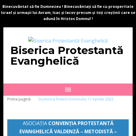
Binecuvântat să fie Dumnezeu ! Binecuvântați să fie cu prosperitate
Israel și urmașii lui Avram, Isac și Iacov precum și toți creștinii care se
adună în Hristos Domnul !
Biserica Protestantă
Evanghelică
Prima pagină
Duminica Învierii Domnului 17 Aprilie 2022
ASOCIAȚIA
CONVENŢIA PROTESTANTĂ
EVANGHELICĂ VALDENZĂ – METODISTĂ –