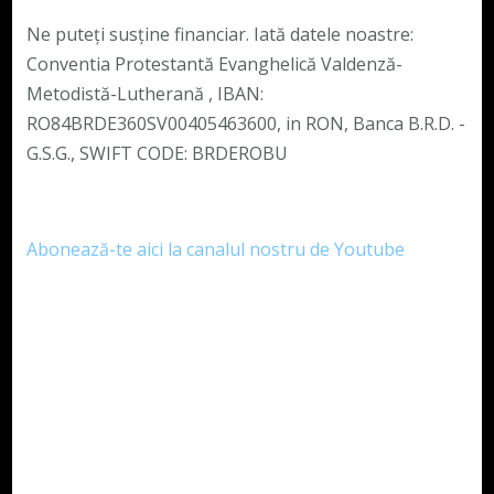
Ne puteți susține financiar. Iată datele noastre:
Conventia Protestantă Evanghelică Valdenză-
Metodistă-Lutherană , IBAN:
RO84BRDE360SV00405463600, in RON, Banca B.R.D. -
G.S.G., SWIFT CODE: BRDEROBU
Abonează-te aici la canalul nostru de Youtube