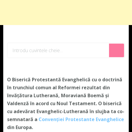
Cauți
ceva?
O Biserică Protestantă Evanghelică cu o doctrină
în trunchiul comun al Reformei rezultat din
învățătura Lutherană, Moraviană Boemă și
Valdenză în acord cu Noul Testament. O biserică
cu adevărat Evanghelic-Lutherană în slujba ta co-
semnatară a
Convenției Protestante Evanghelice
din Europa.