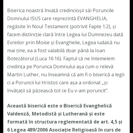
Biserica noastră învață credincioșii săi Poruncile
Domnului ISUS care reprezintă EVANGHELIA,
regăsite în Noul Testament (potrivit Fapte 1:2), și
facem distincție clară între Legea lui Dumnezeu dată
Evreilor prin Moise și Evanghelie, Legea iudaică nu
mai ține, ea a fost valabilă doar până la Ioan
Botezătorul (Luca 16:16). Faptul că ne întemeiem
credința pe Porunca Domnului așa cum o relevă
Martin Luther, nu înseamnă că am fi o biserică a legii
ci a Poruncii lui Hristos care așa a ordonat „și
învățații să păzească tot ce Eu v-am poruncit”.
Această biserică este o Biserică Evanghelică
Valdenză, Metodistă și Lutherană și este
formată în structura reglementată de art. 4,5 și
6 Legea 489/2006
Asociație Religioasă în curs de