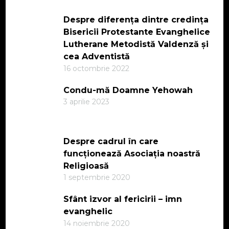
Despre diferența dintre credința
Bisericii Protestante Evanghelice
Lutherane Metodistă Valdenză și
cea Adventistă
16 octombrie 2022
Condu-mă Doamne Yehowah
3 aprilie 2023
Despre cadrul în care
funcționează Asociația noastră
Religioasă
1 septembrie 2020
Sfânt izvor al fericirii – imn
evanghelic
14 noiembrie 2020