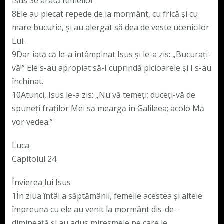
Isus Se arată femeilor
8Ele au plecat repede de la mormânt, cu frică şi cu
mare bucurie, şi au alergat să dea de veste ucenicilor
Lui.
9Dar iată că le-a întâmpinat Isus şi le-a zis: „Bucuraţi-
vă!” Ele s-au apropiat să-I cuprindă picioarele şi I s-au
închinat.
10Atunci, Isus le-a zis: „Nu vă temeţi; duceţi-vă de
spuneţi fraţilor Mei să meargă în Galileea; acolo Mă
vor vedea.”
Luca
Capitolul 24
Învierea lui Isus
1În ziua întâi a săptămânii, femeile acestea şi altele
împreună cu ele au venit la mormânt dis-de-
dimineaţă şi au adus miresmele pe care le