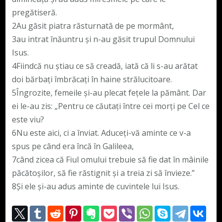
pregătiseră.
2Au găsit piatra răsturnată de pe mormânt,
3au intrat înăuntru şi n-au găsit trupul Domnului
Isus.
4Fiindcă nu ştiau ce să creadă, iată că li s-au arătat
doi bărbaţi îmbrăcaţi în haine strălucitoare.
5Îngrozite, femeile şi-au plecat feţele la pământ. Dar
ei le-au zis: „Pentru ce căutaţi între cei morţi pe Cel ce
este viu?
6Nu este aici, ci a înviat. Aduceţi-vă aminte ce v-a
spus pe când era încă în Galileea,
7când zicea că Fiul omului trebuie să fie dat în mâinile
păcătoşilor, să fie răstignit şi a treia zi să învieze.”
8Şi ele şi-au adus aminte de cuvintele lui Isus.