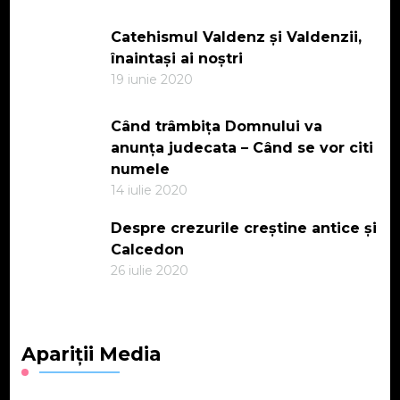
Catehismul Valdenz și Valdenzii,
înaintași ai noștri
19 iunie 2020
Când trâmbița Domnului va
anunța judecata – Când se vor citi
numele
14 iulie 2020
Despre crezurile creștine antice și
Calcedon
26 iulie 2020
Apariții Media