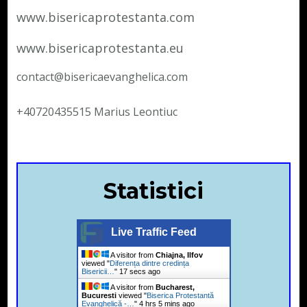
www.bisericaprotestanta.com
www.bisericaprotestanta.eu
contact@bisericaevanghelica.com
+40720435515 Marius Leontiuc
Statistici
Live Traffic Feed
A visitor from
Chiajna, Ilfov
viewed "
Diferența dintre credința
Bisericii…
"
18 secs ago
A visitor from
Bucharest,
Bucuresti
viewed "
Biserica Protestantă
Evanghelică -…
"
4 hrs 5 mins ago