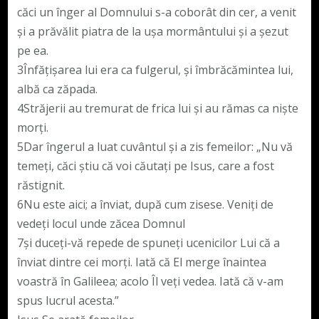
căci un înger al Domnului s-a coborât din cer, a venit
şi a prăvălit piatra de la uşa mormântului şi a şezut
pe ea.
3Înfăţişarea lui era ca fulgerul, şi îmbrăcămintea lui,
albă ca zăpada.
4Străjerii au tremurat de frica lui şi au rămas ca nişte
morţi.
5Dar îngerul a luat cuvântul şi a zis femeilor: „Nu vă
temeţi, căci ştiu că voi căutaţi pe Isus, care a fost
răstignit.
6Nu este aici; a înviat, după cum zisese. Veniţi de
vedeţi locul unde zăcea Domnul
7şi duceţi-vă repede de spuneţi ucenicilor Lui că a
înviat dintre cei morţi. Iată că El merge înaintea
voastră în Galileea; acolo Îl veţi vedea. Iată că v-am
spus lucrul acesta.”