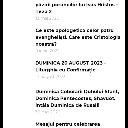
păzirii poruncilor lui Isus Hristos –
Teza 2
13 mai 2020
Ce este apologetica celor patru
evangheliști. Care este Cristologia
noastră?
9 iunie 2023
DUMINICA 20 AUGUST 2023 –
Liturghia cu Confirmație
21 august 2023
Duminica Coborârii Duhului Sfânt,
Dominica Pentecostes, Shavuot.
Întâia Duminică de Rusalii
30 mai 2020
Mesajul pentru celebrarea