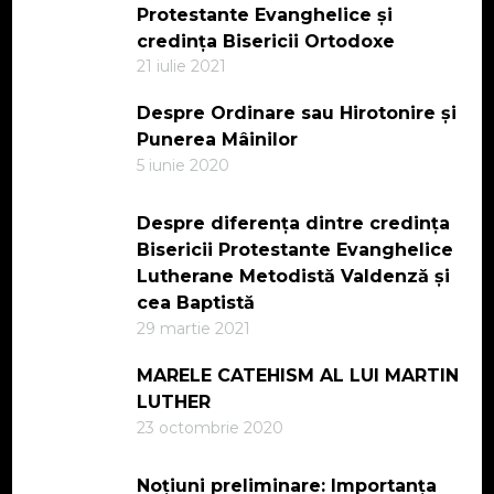
Protestante Evanghelice și
credința Bisericii Ortodoxe
21 iulie 2021
Despre Ordinare sau Hirotonire și
Punerea Mâinilor
5 iunie 2020
Despre diferența dintre credința
Bisericii Protestante Evanghelice
Lutherane Metodistă Valdenză și
cea Baptistă
29 martie 2021
MARELE CATEHISM AL LUI MARTIN
LUTHER
23 octombrie 2020
Noțiuni preliminare: Importanța