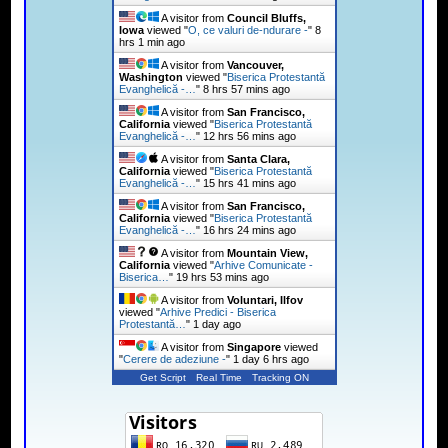
A visitor from
Council Bluffs,
Iowa
viewed "
O, ce valuri de-ndurare -
"
8
hrs 1 min ago
A visitor from
Vancouver,
Washington
viewed "
Biserica Protestantă
Evanghelică -…
"
8 hrs 57 mins ago
A visitor from
San Francisco,
California
viewed "
Biserica Protestantă
Evanghelică -…
"
12 hrs 56 mins ago
A visitor from
Santa Clara,
California
viewed "
Biserica Protestantă
Evanghelică -…
"
15 hrs 41 mins ago
A visitor from
San Francisco,
California
viewed "
Biserica Protestantă
Evanghelică -…
"
16 hrs 24 mins ago
A visitor from
Mountain View,
California
viewed "
Arhive Comunicate -
Biserica…
"
19 hrs 53 mins ago
A visitor from
Voluntari, Ilfov
viewed "
Arhive Predici - Biserica
Protestantă…
"
1 day ago
A visitor from
Singapore
viewed
"
Cerere de adeziune -
"
1 day 6 hrs ago
Get Script
Real Time
Tracking ON