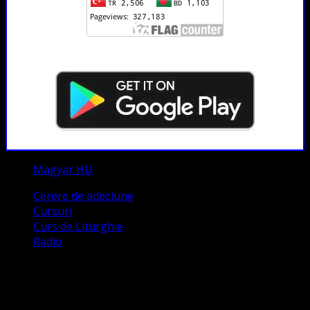
Magyar HU
Cerere de adeziune
Cursuri
Curs de Liturghie
Radio
Contact
Numele tău (obligatoriu)