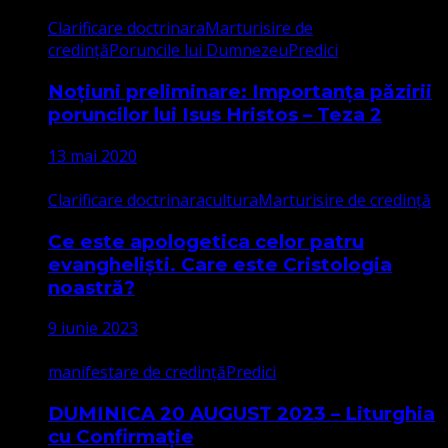
Clarificare doctrinara
Marturisire de
credință
Poruncile lui Dumnezeu
Predici
Noțiuni preliminare: Importanța păzirii
poruncilor lui Isus Hristos – Teza 2
13 mai 2020
Clarificare doctrinara
cultura
Marturisire de credință
Ce este apologetica celor patru
evangheliști. Care este Cristologia
noastră?
9 iunie 2023
manifestare de credință
Predici
DUMINICA 20 AUGUST 2023 – Liturghia
cu Confirmație