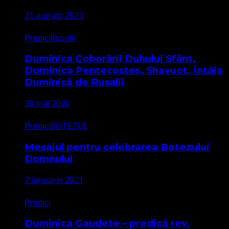
21 august 2023
Predici
Rusalii
Duminica Coborârii Duhului Sfânt,
Dominica Pentecostes, Shavuot. Întâia
Duminică de Rusalii
30 mai 2020
Predici
BOTEZUL
Mesajul pentru celebrarea Botezului
Domnului
7 ianuarie 2021
Predici
Duminica Gaudete – predică rev.