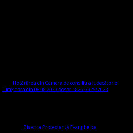
Strada Sinaia 19,
Ghiroda 307200 IBAN: RO84BRDE360SV00405463600 BRD
ORGANIZAȚIA RELIGIOASĂ CONVENŢIA
PROTESTANTĂ EVANGHELICĂ VALDENZĂ
– METODISTĂ – LUTHERANĂ
CIF 16759059 aprobată cu modificări la statut și denumire
prin
Hotărârea din Camera de consiliu a Judecătoriei
Timișoara din 08.08.2023 dosar 18263/325/2023
.
ASOCIAȚIA RELIGIOASĂ este prezentă și în România prin
Organizația religioasă.
pastor coordonator: Leontiuc Marius
Pastor la
Biserica Protestantă Evanghelica