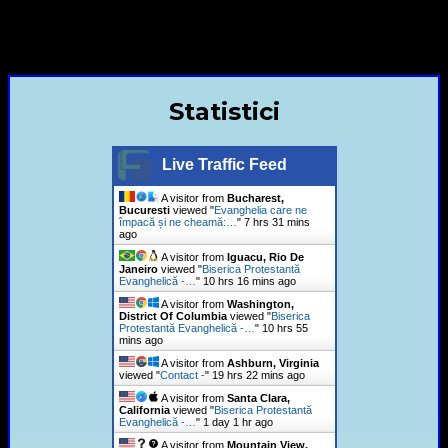
contact@bisericaevanghelica.com
+40720435515 Marius Leontiuc
Statistici
Live Traffic Feed
A visitor from
Bucharest,
Bucuresti
viewed "
Evanghelia care ne
împacă și ne cheamă:…
"
7 hrs 31 mins
ago
A visitor from
Iguacu, Rio De
Janeiro
viewed "
Biserica Protestantă
Evanghelică -…
"
10 hrs 16 mins ago
A visitor from
Washington,
District Of Columbia
viewed "
Biserica
Protestantă Evanghelică -…
"
10 hrs 55
mins ago
A visitor from
Ashburn, Virginia
viewed "
Contact -
"
19 hrs 22 mins ago
A visitor from
Santa Clara,
California
viewed "
Biserica Protestantă
Evanghelică -…
"
1 day 1 hr ago
A visitor from
Mountain View,