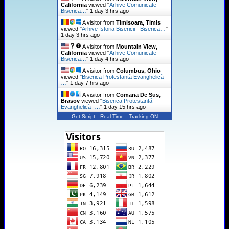
California
viewed "
Arhive Comunicate -
Biserica…
"
1 day 3 hrs ago
A visitor from
Timisoara, Timis
viewed "
Arhive Istoria Bisericii - Biserica…
"
1 day 3 hrs ago
A visitor from
Mountain View,
California
viewed "
Arhive Comunicate -
Biserica…
"
1 day 4 hrs ago
A visitor from
Columbus, Ohio
viewed "
Biserica Protestantă Evanghelică -
…
"
1 day 7 hrs ago
A visitor from
Comana De Sus,
Brasov
viewed "
Biserica Protestantă
Evanghelică -…
"
1 day 15 hrs ago
Get Script
Real Time
Tracking ON