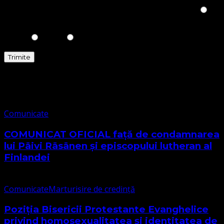
Please prove you are human by selecting the
Truck
.
Comunicate
Comunicate
COMUNICAT OFICIAL față de condamnarea
lui Päivi Räsänen și episcopului lutheran al
Finlandei
Comunicate
Marturisire de credință
Poziția Bisericii Protestante Evanghelice
privind homosexualitatea și identitatea de