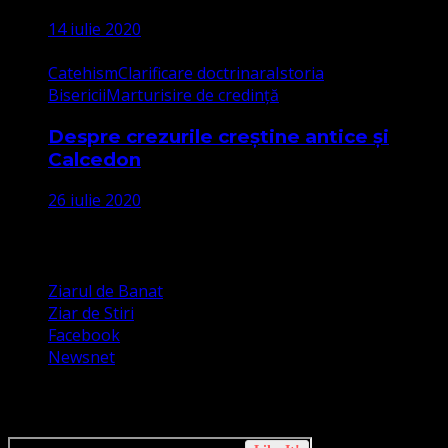
14 iulie 2020
Catehism
Clarificare doctrinara
Istoria
Bisericii
Marturisire de credință
Despre crezurile creștine antice și
Calcedon
26 iulie 2020
Apariții Media
Ziarul de Banat
Ziar de Stiri
Facebook
Newsnet
Dorim un like pe newsnet