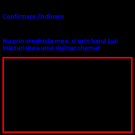
Confirmare Ordinare
Nu prin vrednicia mea, ci prin harul Lui:
Mărturisirea unui slujitor chemat
Poți dona bani și să sprijini această lucrare a Domnului.
Suntem cea mai nevoiașă biserică din România. Nu avem
fond pentru a ne salariza pastorii, nu avem construcții
unde să ne adunăm, sediul nostru este în locuința unuia
dintre slujitorii noștri. Ajutorul tău este o binecuvântare
Contul nostru: IBAN: RO84BRDE360SV00405463600, in
RON, Banca B.R.D. - G.S.G., SWIFT CODE: BRDEROBU
Poți dona prin paypal sau card, ajutând lucrarea
noastră. Dumnezeu răsplătește însutit efortul tău
pentru Biserica Protestantă Evanghelică