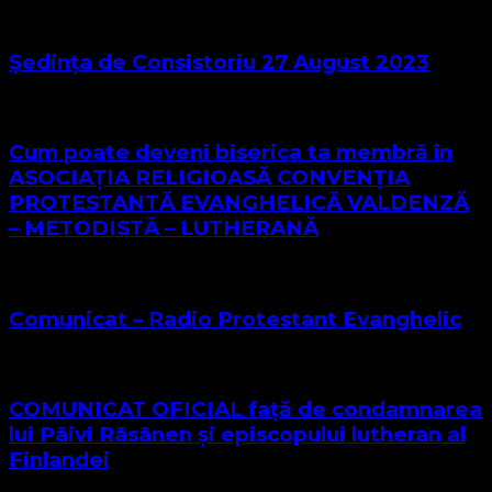
Ședința de Consistoriu 27 August 2023
Cum poate deveni biserica ta membră în
ASOCIAȚIA RELIGIOASĂ CONVENŢIA
PROTESTANTĂ EVANGHELICĂ VALDENZĂ
– METODISTĂ – LUTHERANĂ
Comunicat – Radio Protestant Evanghelic
COMUNICAT OFICIAL față de condamnarea
lui Päivi Räsänen și episcopului lutheran al
Finlandei