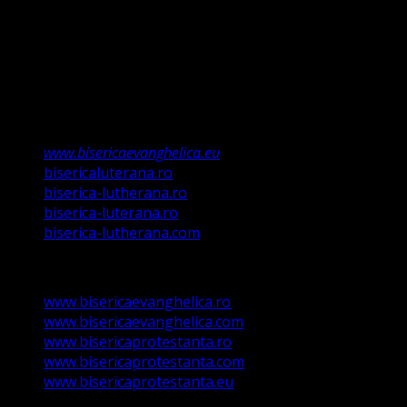
învățații să păzească tot ce Eu v-am poruncit”.
Această biserică este o Biserică Evanghelică
Valdenză, Metodistă și Lutherană și este formată în
structura reglementată de art. 4,5 și 6 Legea
489/2006
Asociație Religioasă în curs de înscriere în
Registrul Asociațiilor Religioase.
www.bisericaevanghelica.eu
bisericaluterana.ro
biserica-lutherana.ro
biserica-luterana.ro
biserica-lutherana.com
www.bisericaevanghelica.ro
www.bisericaevanghelica.com
www.bisericaprotestanta.ro
www.bisericaprotestanta.com
www.bisericaprotestanta.eu