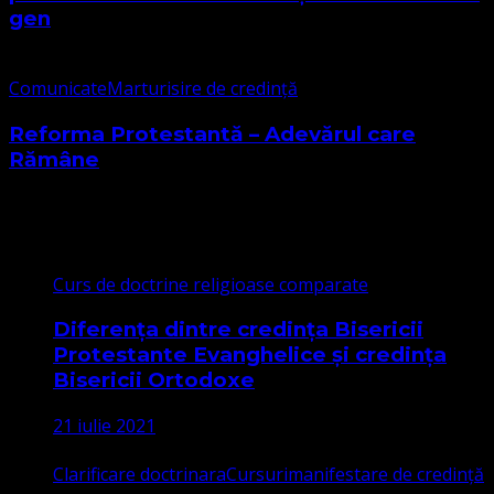
gen
Comunicate
Marturisire de credință
Reforma Protestantă – Adevărul care
Rămâne
Cele mai citite
Curs de doctrine religioase comparate
Diferența dintre credința Bisericii
Protestante Evanghelice și credința
Bisericii Ortodoxe
21 iulie 2021
Clarificare doctrinara
Cursuri
manifestare de credință