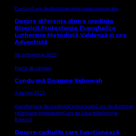
Cursuri
Curs de doctrine religioase comparate
Despre diferența dintre credința
Bisericii Protestante Evanghelice
Lutherane Metodistă Valdenză și cea
Adventistă
16 octombrie 2022
Harfa de cantari
Condu-mă Doamne Yehowah
3 aprilie 2023
manifestare de credință
Comunicate
Curs de doctrine
religioase comparate
Curs de Liturghie
Istoria
Bisericii
Despre cadrul în care funcționează