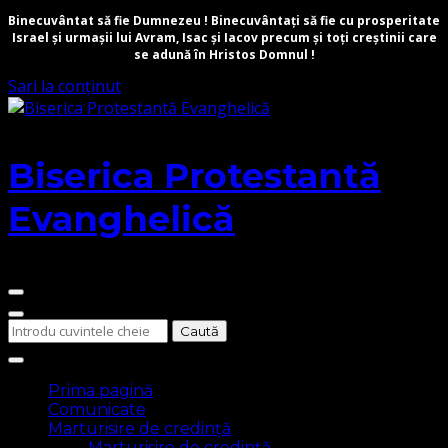
Binecuvântat să fie Dumnezeu ! Binecuvântați să fie cu prosperitate
Israel și urmașii lui Avram, Isac și Iacov precum și toți creștinii care
se adună în Hristos Domnul !
Sari la conținut
Biserica Protestantă
Evanghelică
Cauți
ceva?
Prima pagină
Comunicate
Marturisire de credință
Marturisire de credință