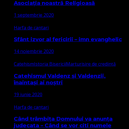
Asociația noastră Religioasă
1 septembrie 2020
Harfa de cantari
Sfânt izvor al fericirii – imn evanghelic
14 noiembrie 2020
Catehism
Istoria Bisericii
Marturisire de credință
Catehismul Valdenz și Valdenzii,
înaintași ai noștri
19 iunie 2020
Harfa de cantari
Când trâmbița Domnului va anunța
judecata – Când se vor citi numele