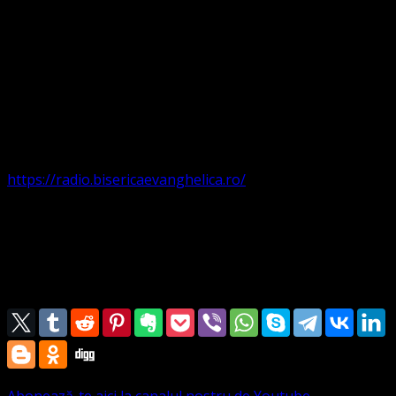
Orice persoană credincioasă din biserici protestante sau
neoprotestante care dorește să contribuie la acest post
de radio cu materiale audio proprii este binevenită.
Chiar dacă avem o platformă rezumată, Dumnezeu
iubește începuturile slabe sau modeste și celor smeriți El
le dă har.
Iată adresa de internet a postului de radio online
https://radio.bisericaevanghelica.ro/
Cu dragoste, prezbiter
Marius Leontiuc
Abonează-te aici la canalul nostru de Youtube