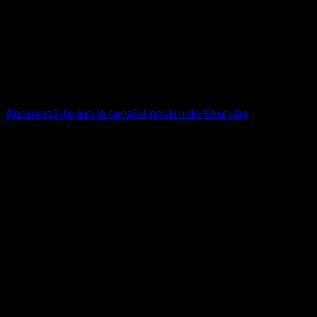
Contact: contact@bisericaevanghelica.com
Ne puteți susține financiar. Iată datele noastre: Conventia
Protestantă Evanghelică Valdenză-Metodistă-Lutherană ,
IBAN: RO84BRDE360SV00405463600, in RON, Banca
B.R.D. - G.S.G., SWIFT CODE: BRDEROBU
Abonează-te aici la canalul nostru de Youtube
Următorul serviciu divin online
Duminica de la ora 11:00 – 11:45
România
,
ora 10:00-
10:45 Austria, Ungaria, Germania, Belgia, Franța, ora