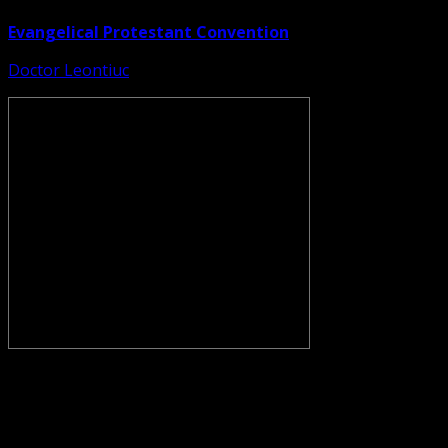
Evangelical Protestant Convention
Doctor Leontiuc
CONVENŢIA PROTESTANTĂ EVANGHELICĂ VALDENZĂ –
METODISTĂ – LUTHERANĂ nu se confundă cu Biserica
Evanghelică-Lutherană Sinod Prezbiteriană , nici cu
Biserica Evanghelică C.A. din România, și nici cu alte