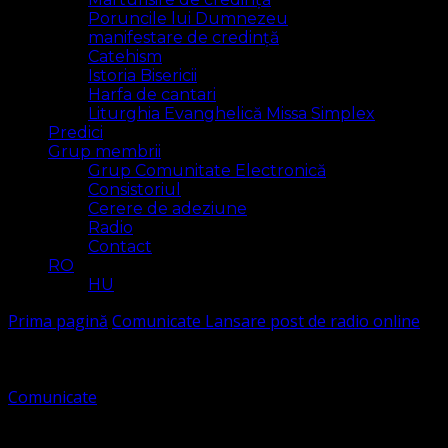
Poruncile lui Dumnezeu
manifestare de credință
Catehism
Istoria Bisericii
Harfa de cantari
Liturghia Evanghelică Missa Simplex
Predici
Grup membrii
Grup Comunitate Electronică
Consistoriul
Cerere de adeziune
Radio
Contact
RO
HU
Prima pagină
Comunicate
Lansare post de radio online
Comunicate
Lansare post de radio online