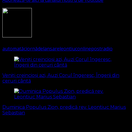
2465
(Visited 571 times, 1 visits today)
automată
ciornă
de
lansare
leontiuc
online
post
radio
Navigare
în
Veniți creincioși azi, Auzi Corul îngeresc, Îngerii din
articole
ceruri cântă
Duminica Populus Zion, predică rev. Leontiuc Marius
Sebastian
S-ar putea să vă intereseze și...