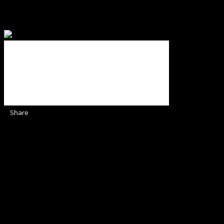
Binecuvântate fie cu iertare și mântuire sufletele care
ajută Biserica noastră !
Share
Sediul Asociației Religioase