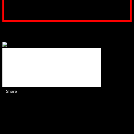
Poți dona prin paypal sau card, ajutând lucrarea
noastră. Dumnezeu răsplătește însutit efortul tău
pentru Biserica Protestantă Evanghelică
Binecuvântate fie cu iertare și mântuire sufletele care
ajută Biserica noastră !
Share
Sediul Asociației Religioase