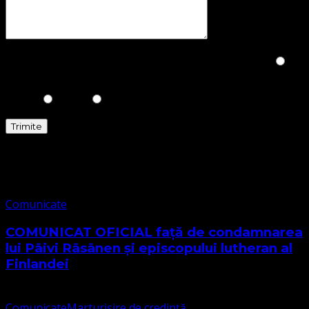
Please prove you are human by selecting the
Heart
.
Comunicate
Comunicate
COMUNICAT OFICIAL față de condamnarea
lui Päivi Räsänen și episcopului lutheran al
Finlandei
Comunicate
Marturisire de credință