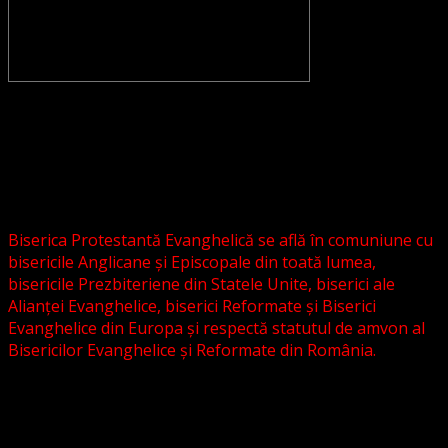
CONVENŢIA PROTESTANTĂ EVANGHELICĂ VALDENZĂ –
METODISTĂ – LUTHERANĂ nu se confundă cu Biserica
Evanghelică-Lutherană Sinod Prezbiteriană , nici cu
Biserica Evanghelică C.A. din România, și nici cu alte
grupări religioase sau asociații lutherane autonome .
Biserica Protestantă Evanghelică se află în comuniune cu
bisericile Anglicane și Episcopale din toată lumea,
bisericile Prezbiteriene din Statele Unite, biserici ale
Alianței Evanghelice, biserici Reformate și Biserici
Evanghelice din Europa și respectă statutul de amvon al
Bisericilor Evanghelice și Reformate din România.
Biserica noastră este așezată în învățătura poruncilor
Noului Testament și este constituită la comandamentul
acestora, la chemarea acestora.