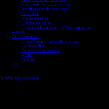
Poruncile lui Dumnezeu
manifestare de credință
Catehism
Istoria Bisericii
Harfa de cantari
Liturghia Evanghelică Missa Simplex
Predici
Grup membrii
Grup Comunitate Electronică
Consistoriul
Cerere de adeziune
Radio
Contact
RO
HU
Prima pagină
online
online
Arăt
1 rezultat(e)