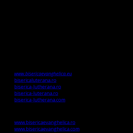
întemeiem credința pe Porunca Domnului așa cum o
relevă Martin Luther, nu înseamnă că am fi o biserică a
legii ci a Poruncii lui Hristos care așa a ordonat „și
învățații să păzească tot ce Eu v-am poruncit”.
Această biserică este o Biserică Evanghelică
Valdenză, Metodistă și Lutherană și este formată în
structura reglementată de art. 4,5 și 6 Legea
489/2006
Asociație Religioasă în curs de înscriere în
Registrul Asociațiilor Religioase.
www.bisericaevanghelica.eu
bisericaluterana.ro
biserica-lutherana.ro
biserica-luterana.ro
biserica-lutherana.com
www.bisericaevanghelica.ro
www.bisericaevanghelica.com