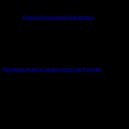
pastor coordonator: Leontiuc Marius
Pastor la
Biserica Protestantă Evanghelica
Contact: contact@bisericaevanghelica.com
Ne puteți susține financiar. Iată datele noastre: Conventia
Protestantă Evanghelică Valdenză-Metodistă-Lutherană ,
IBAN: RO84BRDE360SV00405463600, in RON, Banca
B.R.D. - G.S.G., SWIFT CODE: BRDEROBU
Abonează-te aici la canalul nostru de Youtube