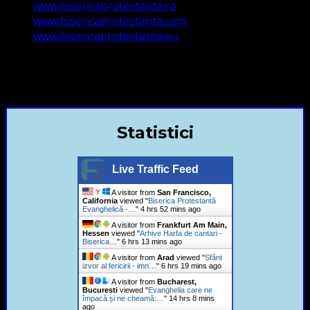
www.bisericaprotestanta.ro
www.bisericaprotestanta.com
www.bisericaprotestanta.eu
contact@bisericaevanghelica.com
+40720435515 Marius Leontiuc
Statistici
Live Traffic Feed
A visitor from
San Francisco,
California
viewed "
Biserica Protestantă
Evanghelică -…
"
4 hrs 52 mins ago
A visitor from
Frankfurt Am Main,
Hessen
viewed "
Arhive Harfa de cantari -
Biserica…
"
6 hrs 13 mins ago
A visitor from
Arad
viewed "
Sfânt
izvor al fericirii - imn…
"
6 hrs 19 mins ago
A visitor from
Bucharest,
Bucuresti
viewed "
Evanghelia care ne
împacă și ne cheamă:…
"
14 hrs 8 mins
ago