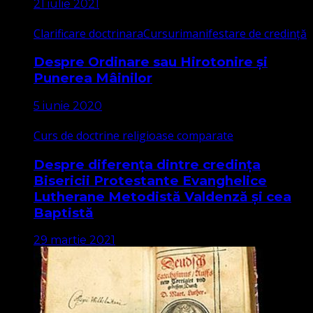
21 iulie 2021
Clarificare doctrinara
Cursuri
manifestare de credință
Despre Ordinare sau Hirotonire și
Punerea Mâinilor
5 iunie 2020
Curs de doctrine religioase comparate
Despre diferența dintre credința
Bisericii Protestante Evanghelice
Lutherane Metodistă Valdenză și cea
Baptistă
29 martie 2021