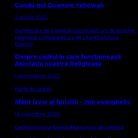
Condu-mă Doamne Yehowah
3 aprilie 2023
manifestare de credință
Comunicate
Curs de doctrine
religioase comparate
Curs de Liturghie
Istoria
Bisericii
Despre cadrul în care funcționează
Asociația noastră Religioasă
1 septembrie 2020
Harfa de cantari
Sfânt izvor al fericirii – imn evanghelic
14 noiembrie 2020
Catehism
Istoria Bisericii
Marturisire de credință