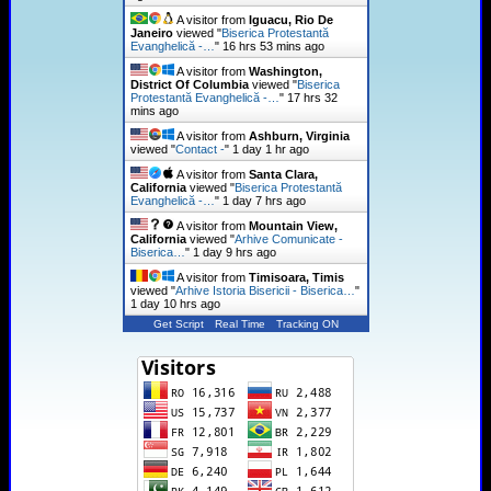
A visitor from
Iguacu, Rio De
Janeiro
viewed "
Biserica Protestantă
Evanghelică -…
"
16 hrs 53 mins ago
A visitor from
Washington,
District Of Columbia
viewed "
Biserica
Protestantă Evanghelică -…
"
17 hrs 32
mins ago
A visitor from
Ashburn, Virginia
viewed "
Contact -
"
1 day 1 hr ago
A visitor from
Santa Clara,
California
viewed "
Biserica Protestantă
Evanghelică -…
"
1 day 7 hrs ago
A visitor from
Mountain View,
California
viewed "
Arhive Comunicate -
Biserica…
"
1 day 9 hrs ago
A visitor from
Timisoara, Timis
viewed "
Arhive Istoria Bisericii - Biserica…
"
1 day 10 hrs ago
Get Script
Real Time
Tracking ON