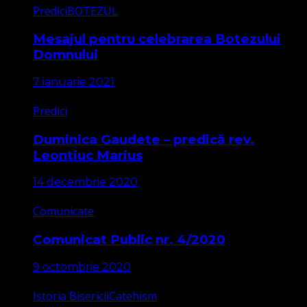
Predici
BOTEZUL
Mesajul pentru celebrarea Botezului
Domnului
7 ianuarie 2021
Predici
Duminica Gaudete – predică rev.
Leontiuc Marius
14 decembrie 2020
Comunicate
Comunicat Public nr. 4/2020
9 octombrie 2020
Istoria Bisericii
Catehism