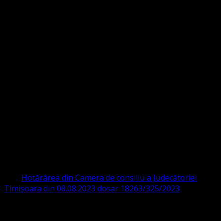
Strada Sinaia 19,
Ghiroda 307200 IBAN: RO84BRDE360SV00405463600 BRD
ORGANIZAȚIA RELIGIOASĂ CONVENŢIA
PROTESTANTĂ EVANGHELICĂ VALDENZĂ
– METODISTĂ – LUTHERANĂ
CIF 16759059 aprobată cu modificări la statut și denumire
prin
Hotărârea din Camera de consiliu a Judecătoriei
Timișoara din 08.08.2023 dosar 18263/325/2023
.
ASOCIAȚIA RELIGIOASĂ este prezentă și în România prin
Organizația religioasă.