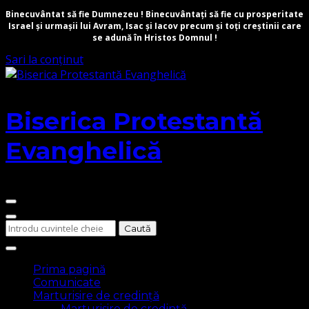
Binecuvântat să fie Dumnezeu ! Binecuvântați să fie cu prosperitate
Israel și urmașii lui Avram, Isac și Iacov precum și toți creștinii care
se adună în Hristos Domnul !
Sari la conținut
Biserica Protestantă
Evanghelică
Cauți
ceva?
Prima pagină
Comunicate
Marturisire de credință
Marturisire de credință