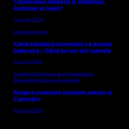
Catehismul Valdenz și Valdenzii,
înaintași ai noștri
19 iunie 2020
Harfa de cantari
Când trâmbița Domnului va anunța
judecata – Când se vor citi numele
14 iulie 2020
Catehism
Clarificare doctrinara
Istoria
Bisericii
Marturisire de credință
Despre crezurile creștine antice și
Calcedon
26 iulie 2020
Apariții Media