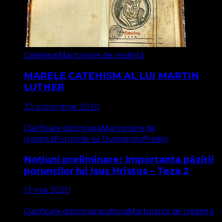
Catehism
Marturisire de credință
MARELE CATEHISM AL LUI MARTIN
LUTHER
23 octombrie 2020
Clarificare doctrinara
Marturisire de
credință
Poruncile lui Dumnezeu
Predici
Noțiuni preliminare: Importanța păzirii
poruncilor lui Isus Hristos – Teza 2
13 mai 2020
Clarificare doctrinara
cultura
Marturisire de credință