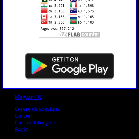
Magyar HU
Cerere de adeziune
Cursuri
Curs de Liturghie
Radio