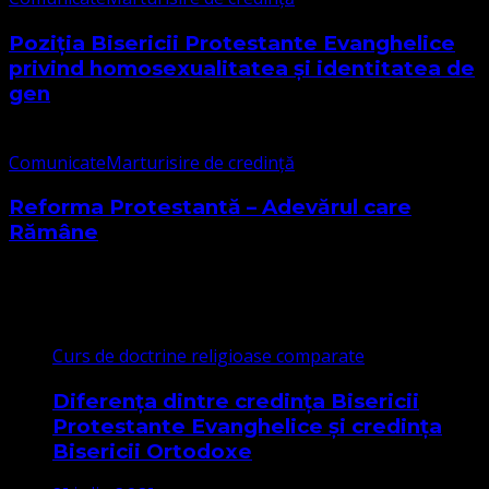
Poziția Bisericii Protestante Evanghelice
privind homosexualitatea și identitatea de
gen
Comunicate
Marturisire de credință
Reforma Protestantă – Adevărul care
Rămâne
Cele mai citite
Curs de doctrine religioase comparate
Diferența dintre credința Bisericii
Protestante Evanghelice și credința
Bisericii Ortodoxe