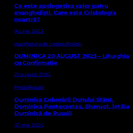
Ce este apologetica celor patru
evangheliști. Care este Cristologia
noastră?
9 iunie 2023
manifestare de credință
Predici
DUMINICA 20 AUGUST 2023 – Liturghia
cu Confirmație
21 august 2023
Predici
Rusalii
Duminica Coborârii Duhului Sfânt,
Dominica Pentecostes, Shavuot. Întâia
Duminică de Rusalii
30 mai 2020