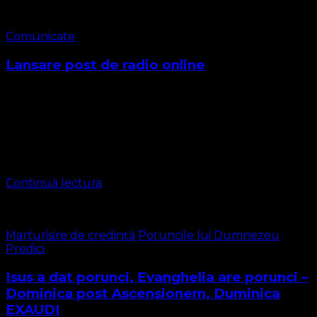
Comunicate
Lansare post de radio online
Avem bucuria de a vă anunța lansarea postului nostru
de radio online RADIO PROTESTANT EVANGHELIC
ROMÂNIA. Este singurul post de radio protestant din
România care promovează idealul Reformei Protestante.
…
Continuă lectura
Marturisire de credință
Poruncile lui Dumnezeu
Predici
Isus a dat porunci, Evanghelia are porunci –
Dominica post Ascensionem, Duminica
EXAUDI