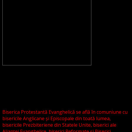
CONVENŢIA PROTESTANTĂ EVANGHELICĂ VALDENZĂ –
METODISTĂ – LUTHERANĂ nu se confundă cu Biserica
Evanghelică-Lutherană Sinod Prezbiteriană , nici cu
Biserica Evanghelică C.A. din România, și nici cu alte
grupări religioase sau asociații lutherane autonome .
Biserica Protestantă Evanghelică se află în comuniune cu
bisericile Anglicane și Episcopale din toată lumea,
bisericile Prezbiteriene din Statele Unite, biserici ale
Alianței Evanghelice, biserici Reformate și Biserici