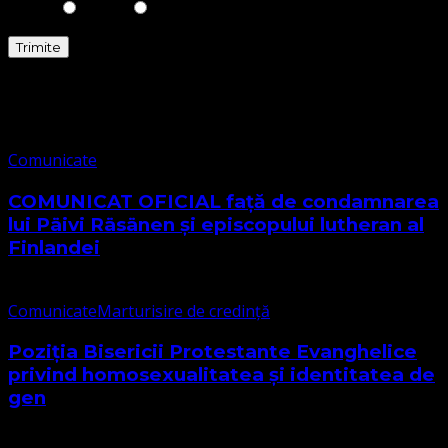
Comunicate
Comunicate
COMUNICAT OFICIAL față de condamnarea
lui Päivi Räsänen și episcopului lutheran al
Finlandei
Comunicate
Marturisire de credință
Poziția Bisericii Protestante Evanghelice
privind homosexualitatea și identitatea de
gen