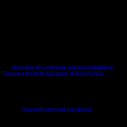
Strada Sinaia 19,
Ghiroda 307200 IBAN: RO84BRDE360SV00405463600 BRD
ORGANIZAȚIA RELIGIOASĂ CONVENŢIA
PROTESTANTĂ EVANGHELICĂ VALDENZĂ
– METODISTĂ – LUTHERANĂ
CIF 16759059 aprobată cu modificări la statut și denumire
prin
Hotărârea din Camera de consiliu a Judecătoriei
Timișoara din 08.08.2023 dosar 18263/325/2023
.
ASOCIAȚIA RELIGIOASĂ este prezentă și în România prin
Organizația religioasă.
pastor coordonator: Leontiuc Marius
Pastor la
Biserica Protestantă Evanghelica
Contact: contact@bisericaevanghelica.com