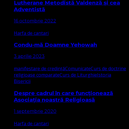
Lutherane Metodistă Valdenză și cea
Adventistă
16 octombrie 2022
Harfa de cantari
Condu-mă Doamne Yehowah
3 aprilie 2023
manifestare de credință
Comunicate
Curs de doctrine
religioase comparate
Curs de Liturghie
Istoria
Bisericii
Despre cadrul în care funcționează
Asociația noastră Religioasă
1 septembrie 2020
Harfa de cantari