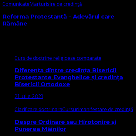
Comunicate
Marturisire de credință
Reforma Protestantă – Adevărul care
Rămâne
Cele mai citite
Curs de doctrine religioase comparate
Diferența dintre credința Bisericii
Protestante Evanghelice și credința
Bisericii Ortodoxe
21 iulie 2021
Clarificare doctrinara
Cursuri
manifestare de credință
Despre Ordinare sau Hirotonire și
Punerea Mâinilor