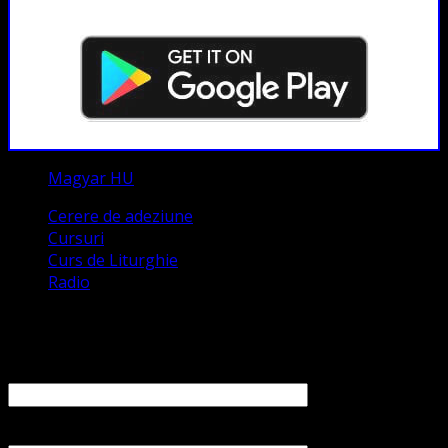
Magyar HU
Cerere de adeziune
Cursuri
Curs de Liturghie
Radio
Contact
Numele tău (obligatoriu)
Emailul tău (obligatoriu)