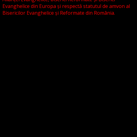
Evanghelice din Europa și respectă statutul de amvon al
Bisericilor Evanghelice și Reformate din România.
Biserica noastră este așezată în învățătura poruncilor
Noului Testament și este constituită la comandamentul
acestora, la chemarea acestora.
Pictura din antet, reprezintă un interior al unei biserici
evanghelice, inspirat dintr-o biserică bavareză și
ilustrează conceptul nostru asupra arhitecturii bisericești
cu elemente gotice sau eclectice. Folosim fotografii ale
unor biserici înfrățite sau similare, cu acordul pastorilor.
_________________________
Temeiul Legii:
Temeiul Legii Naționale care însoțește temeiul biblic
este dat de legea 489/2006.
Astfel, potrivit art. 5 din Lege sunt dispuse următoarele