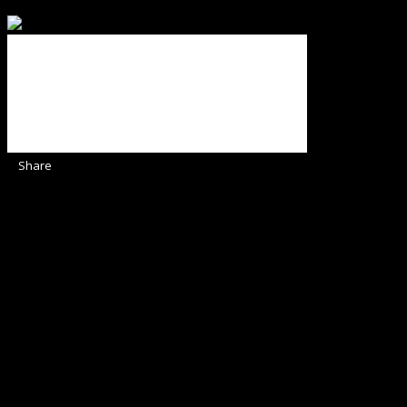
ajută Biserica noastră !
Share
Sediul Asociației Religioase