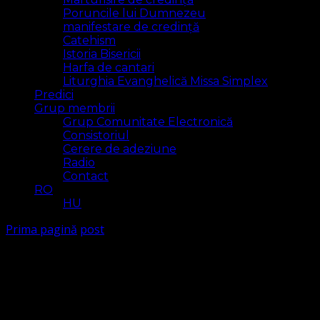
Poruncile lui Dumnezeu
manifestare de credință
Catehism
Istoria Bisericii
Harfa de cantari
Liturghia Evanghelică Missa Simplex
Predici
Grup membrii
Grup Comunitate Electronică
Consistoriul
Cerere de adeziune
Radio
Contact
RO
HU
Prima pagină
post
post
Arăt
2 rezultat(e)