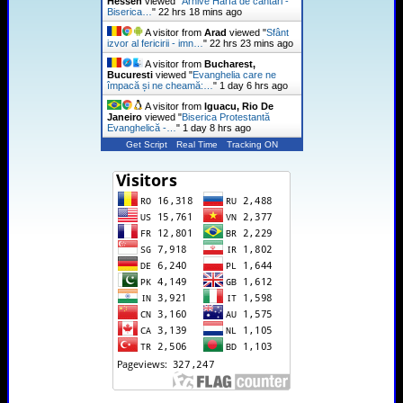
Hessen
viewed "
Arhive Harfa de cantari -
Biserica…
"
22 hrs 18 mins ago
A visitor from
Arad
viewed "
Sfânt
izvor al fericirii - imn…
"
22 hrs 24 mins ago
A visitor from
Bucharest,
Bucuresti
viewed "
Evanghelia care ne
împacă și ne cheamă:…
"
1 day 6 hrs ago
A visitor from
Iguacu, Rio De
Janeiro
viewed "
Biserica Protestantă
Evanghelică -…
"
1 day 8 hrs ago
Get Script
Real Time
Tracking ON