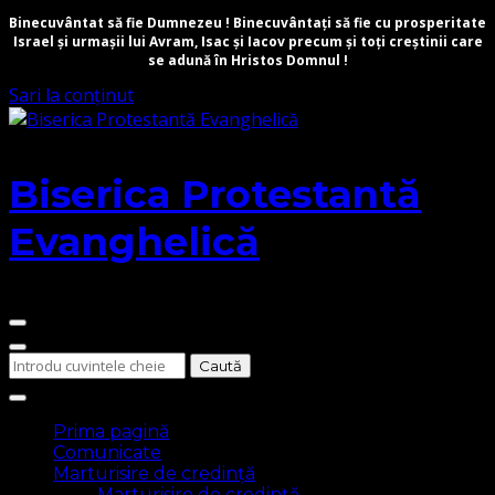
Binecuvântat să fie Dumnezeu ! Binecuvântați să fie cu prosperitate
Israel și urmașii lui Avram, Isac și Iacov precum și toți creștinii care
se adună în Hristos Domnul !
Sari la conținut
Biserica Protestantă
Evanghelică
Cauți
ceva?
Prima pagină
Comunicate
Marturisire de credință
Marturisire de credință