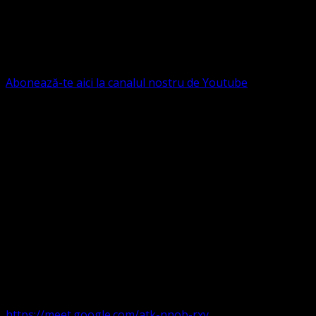
Ne puteți susține financiar. Iată datele noastre: Conventia
Protestantă Evanghelică Valdenză-Metodistă-Lutherană ,
IBAN: RO84BRDE360SV00405463600, in RON, Banca
B.R.D. - G.S.G., SWIFT CODE: BRDEROBU
Abonează-te aici la canalul nostru de Youtube
Următorul serviciu divin online
Duminica de la ora 11:00 – 11:45
România
,
ora 10:00-
10:45 Austria, Ungaria, Germania, Belgia, Franța, ora
9:00-9:45 Anglia, Irlanda suntem online pe Google Meet
https://meet.google.com/atk-nnob-rxy