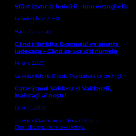
Sfânt izvor al fericirii – imn evanghelic
14 noiembrie 2020
Harfa de cantari
Când trâmbița Domnului va anunța
judecata – Când se vor citi numele
14 iulie 2020
Catehism
Istoria Bisericii
Marturisire de credință
Catehismul Valdenz și Valdenzii,
înaintași ai noștri
19 iunie 2020
Catehism
Clarificare doctrinara
Istoria
Bisericii
Marturisire de credință