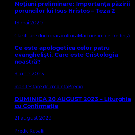
Noțiuni preliminare: Importanța păzirii
poruncilor lui Isus Hristos – Teza 2
13 mai 2020
Clarificare doctrinara
cultura
Marturisire de credință
Ce este apologetica celor patru
evangheliști. Care este Cristologia
noastră?
9 iunie 2023
manifestare de credință
Predici
DUMINICA 20 AUGUST 2023 – Liturghia
cu Confirmație
21 august 2023
Predici
Rusalii