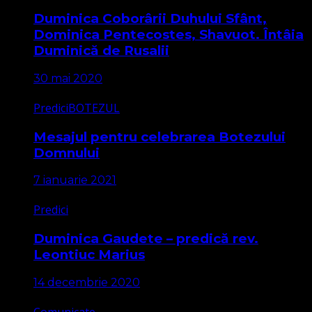
Duminica Coborârii Duhului Sfânt,
Dominica Pentecostes, Shavuot. Întâia
Duminică de Rusalii
30 mai 2020
Predici
BOTEZUL
Mesajul pentru celebrarea Botezului
Domnului
7 ianuarie 2021
Predici
Duminica Gaudete – predică rev.
Leontiuc Marius
14 decembrie 2020
Comunicate