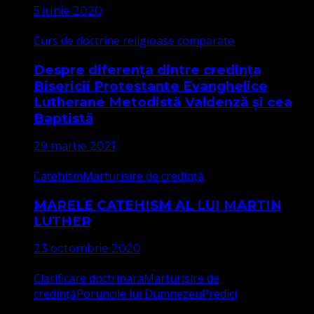
5 iunie 2020
Curs de doctrine religioase comparate
Despre diferența dintre credința
Bisericii Protestante Evanghelice
Lutherane Metodistă Valdenză și cea
Baptistă
29 martie 2021
Catehism
Marturisire de credință
MARELE CATEHISM AL LUI MARTIN
LUTHER
23 octombrie 2020
Clarificare doctrinara
Marturisire de
credință
Poruncile lui Dumnezeu
Predici