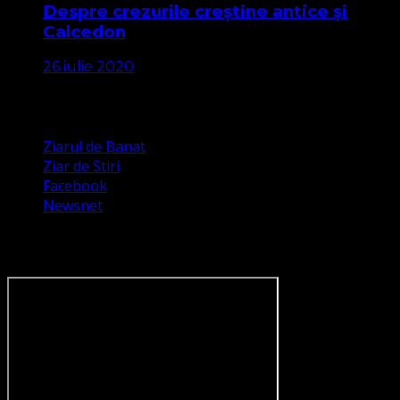
Despre crezurile creștine antice și
Calcedon
26 iulie 2020
Apariții Media
Ziarul de Banat
Ziar de Stiri
Facebook
Newsnet
Dorim un like pe newsnet