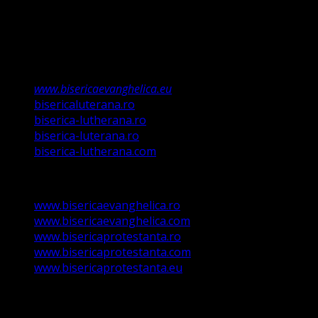
Valdenză, Metodistă și Lutherană și este formată în
structura reglementată de art. 4,5 și 6 Legea
489/2006
Asociație Religioasă în curs de înscriere în
Registrul Asociațiilor Religioase.
www.bisericaevanghelica.eu
bisericaluterana.ro
biserica-lutherana.ro
biserica-luterana.ro
biserica-lutherana.com
www.bisericaevanghelica.ro
www.bisericaevanghelica.com
www.bisericaprotestanta.ro
www.bisericaprotestanta.com
www.bisericaprotestanta.eu
contact@bisericaevanghelica.com