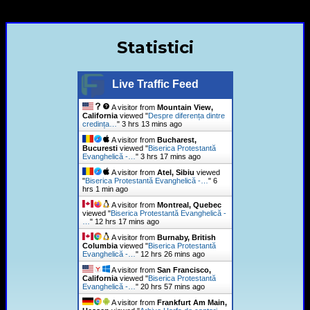
+40720435515 Marius Leontiuc
Statistici
Live Traffic Feed
A visitor from
Mountain View,
California
viewed "
Despre diferența dintre
credința…
"
3 hrs 13 mins ago
A visitor from
Bucharest,
Bucuresti
viewed "
Biserica Protestantă
Evanghelică -…
"
3 hrs 17 mins ago
A visitor from
Atel, Sibiu
viewed
"
Biserica Protestantă Evanghelică -…
"
6
hrs 1 min ago
A visitor from
Montreal, Quebec
viewed "
Biserica Protestantă Evanghelică -
…
"
12 hrs 17 mins ago
A visitor from
Burnaby, British
Columbia
viewed "
Biserica Protestantă
Evanghelică -…
"
12 hrs 26 mins ago
A visitor from
San Francisco,
California
viewed "
Biserica Protestantă
Evanghelică -…
"
20 hrs 57 mins ago
A visitor from
Frankfurt Am Main,