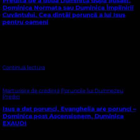
Predica de a doua Duminică după Rusalii.
Dominica Normata sau Duminica Împlinirii
Cuvântului. Cea dintâi poruncă a lui Isus
pentru oameni
Duminica a doua după Cinzecime, prima Duminică după
sărbătoarea Sfintei Treimi sau Dominica Formata, o
constituie Duminica Împlinirii Cuvântului sau Dominica
Normata. Ceea ce prăznuim astăzi ca și dată de …
Continuă lectura
Marturisire de credință
Poruncile lui Dumnezeu
Predici
Isus a dat porunci, Evanghelia are porunci –
Dominica post Ascensionem, Duminica
EXAUDI
FAPTELE APOSTOLILOR Cap.1 ( Biblia Cornilescu