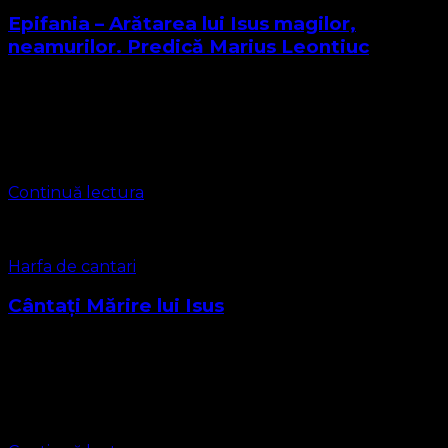
Epifania – Arătarea lui Isus magilor,
neamurilor. Predică Marius Leontiuc
Textul biblic pentru această Duminică este din Evanghelia
Sfântului Apostol Matei cap. 2 :1-12. Să citim Cuvântul
Domnului Magii la Ierusalim. Irod 1 După ce S-a născut
Isus în Betleemul …
Continuă lectura
Harfa de cantari
Cântați Mărire lui Isus
James Ellor 1866 1. Cântaţi mărire lui Isus! Cu cerul vă­-
nchinaţi, Cu cerul vă-­nchinaţi! Pe Domnul să-­L glorificaţi!
R: Şi slavă, slavă, slavă, Slavă lui Dumnezeu să-­I daţi! 2.
Vestiţi …