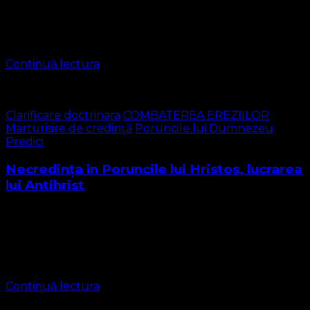
revizuită) 1 Teofile, în cea dintâi carte a mea, am vorbit
despre tot ce a început Isus să facă şi să înveţe pe
oameni, 2 de …
Continuă lectura
Clarificare doctrinara
COMBATEREA EREZIILOR
Marturisire de credință
Poruncile lui Dumnezeu
Predici
Necredința în Poruncile lui Hristos, lucrarea
lui Antihrist
Predica Duminica Rogate 17 Mai 2020 rev. prezbiter L.M.
Înainte de Înălțare, așa cum este redat în Ev. Sf. Matei cap
28 versetele 19 și 20 Domnul Isus legiferează poruncitor
…
Continuă lectura