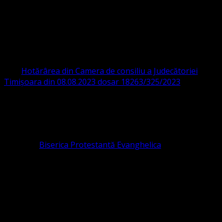
ORGANIZAȚIA RELIGIOASĂ CONVENŢIA
PROTESTANTĂ EVANGHELICĂ VALDENZĂ
– METODISTĂ – LUTHERANĂ
CIF 16759059 aprobată cu modificări la statut și denumire
prin
Hotărârea din Camera de consiliu a Judecătoriei
Timișoara din 08.08.2023 dosar 18263/325/2023
.
ASOCIAȚIA RELIGIOASĂ este prezentă și în România prin
Organizația religioasă.
pastor coordonator: Leontiuc Marius
Pastor la
Biserica Protestantă Evanghelica
Contact: contact@bisericaevanghelica.com
Ne puteți susține financiar. Iată datele noastre: Conventia
Protestantă Evanghelică Valdenză-Metodistă-Lutherană ,
IBAN: RO84BRDE360SV00405463600, in RON, Banca
B.R.D. - G.S.G., SWIFT CODE: BRDEROBU