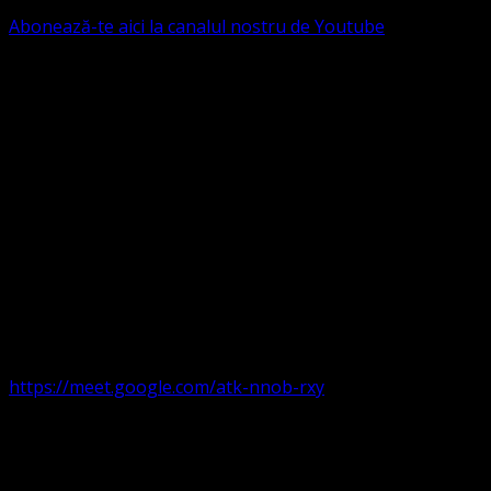
Abonează-te aici la canalul nostru de Youtube
Următorul serviciu divin online
Duminica de la ora 11:00 – 11:45
România
,
ora 10:00-
10:45 Austria, Ungaria, Germania, Belgia, Franța, ora
9:00-9:45 Anglia, Irlanda suntem online pe Google Meet
https://meet.google.com/atk-nnob-rxy
Serviciu divin în plen parohii locale:
Timișoara 1, Gherla,