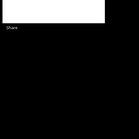
Share
Sediul Asociației Religioase
Strada Sinaia 19,
Ghiroda 307200 IBAN: RO84BRDE360SV00405463600 BRD