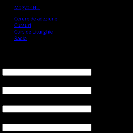
Magyar HU
Cerere de adeziune
Cursuri
Curs de Liturghie
Radio
Contact
Numele tău (obligatoriu)
Emailul tău (obligatoriu)
Numărul tău de telefon
Subiect