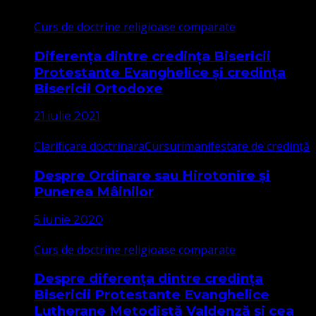
Curs de doctrine religioase comparate
Diferența dintre credința Bisericii
Protestante Evanghelice și credința
Bisericii Ortodoxe
21 iulie 2021
Clarificare doctrinara
Cursuri
manifestare de credință
Despre Ordinare sau Hirotonire și
Punerea Mâinilor
5 iunie 2020
Curs de doctrine religioase comparate
Despre diferența dintre credința
Bisericii Protestante Evanghelice
Lutherane Metodistă Valdenză și cea