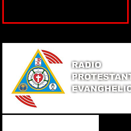
Poți dona prin paypal sau card, ajutând lucrarea
noastră. Dumnezeu răsplătește însutit efortul tău
pentru Biserica Protestantă Evanghelică
Binecuvântate fie cu iertare și mântuire sufletele care
ajută Biserica noastră !