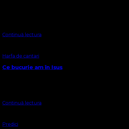
Foto: Pictură de Caravaggio. Predica pentru Paștele lui
Toma 11 Aprilie 2021 Prezbiter Reverend Leontiuc
Marius Sebastian Textul biblic al predicii este din
Evanghelia Sfântului Apostol Ioan cap. 20:24-29 Isus …
Continuă lectura
Harfa de cantari
Ce bucurie am în Isus
Ce bucurie am în Isus! O viață nouă El mi-a adus. Pentru
vecie m-a mântuit Și moștenire mi-a dăruit. În veci cânta-
voi că-s fericit: Acum prin Isus sunt mântuit În …
Continuă lectura
Predici