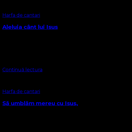
Harfa de cantari
Aleluia cânt lui Isus
1 Aleluia! Cânt lui Isus; Domnul meu pe tronul Său. Aleluia!
Să triumfe, Numai El, Numele Său. Auzi! din Sion se cântă
Dumnezeu Bun și slăvit; „Isus Mesia Răscumpărătorul
ne-a …
Continuă lectura
Harfa de cantari
Să umblăm mereu cu Isus,
Autor: Sigmund von Birken, Melodia : Georg Gottfried
Boltze, 1788 Traducere: Prezbiter Marius Leontiuc 1. Să
umblăm mereu cu Isus, Ascultând Cuvântul Sfânt, Fugi