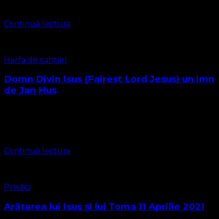
de-a lumii înșelăciuni Ce suflete …
Continuă lectura
Harfa de cantari
Domn Divin Isus (Fairest Lord Jesus) un imn
de Jan Hus
Imnul a fost cules de August Heinrich Hoffmann von
Fallersleben și Ernst Richter și a fost cântat prima dată de
Jan Hus. Este probabil ca Hus să fie autorul, istoria …
Continuă lectura
Predici
Arătarea lui Isus și lui Toma 11 Aprilie 2021