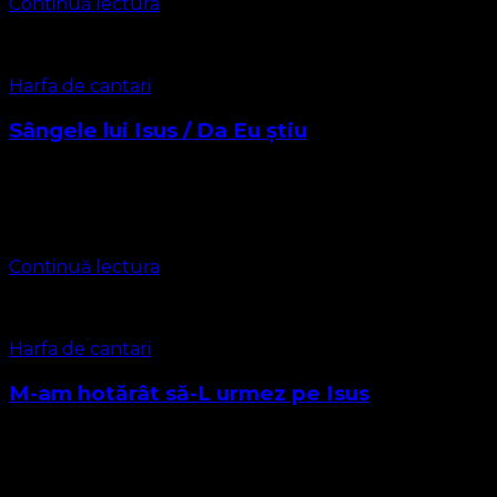
Continuă lectura
Harfa de cantari
Sângele lui Isus / Da Eu știu
SÂNGELE LUI ISUS 1. /: Sângele lui Isus, :/ x3 Mă spală de
păcat. 2. /: Rănile lui Isus, :/ x3 Mă vindecă acum. 3. /:
Dragostea lui Isus, :/ …
Continuă lectura
Harfa de cantari
M-am hotărât să-L urmez pe Isus
Acest imn are o vechime de peste 150 de ani, apărând în
urma unei misiuni Protestante Evanghelice în Nord Estul
Indiei. Este un cântec compus din două părți. Partea În …