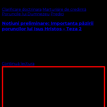
Clarificare doctrinara
Marturisire de credință
Poruncile lui Dumnezeu
Predici
Noțiuni preliminare: Importanța păzirii
poruncilor lui Isus Hristos – Teza 2
În credința noastră, distingem Vechiul Tratat (Legământ)
realizat de Dumnezeu Tatăl cu poporul evreu cu scopul
pregătirii căii lui Mesia, și Noul Tratat (Legământ) realizat
de Dumnezeu Fiul împlinit de …
Continuă lectura
Poți dona bani și să sprijini această lucrare a Domnului.
Suntem cea mai nevoiașă biserică din România. Nu avem
fond pentru a ne salariza pastorii, nu avem construcții
unde să ne adunăm, sediul nostru este în locuința unuia
dintre slujitorii noștri. Ajutorul tău este o binecuvântare
Contul nostru: IBAN: RO84BRDE360SV00405463600, in
RON, Banca B.R.D. - G.S.G., SWIFT CODE: BRDEROBU