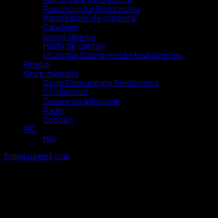
Poruncile lui Dumnezeu
manifestare de credință
Catehism
Istoria Bisericii
Harfa de cantari
Liturghia Evanghelică Missa Simplex
Predici
Grup membrii
Grup Comunitate Electronică
Consistoriul
Cerere de adeziune
Radio
Contact
RO
HU
Prima pagină
isus
isus
Arăt
14 rezultat(e)