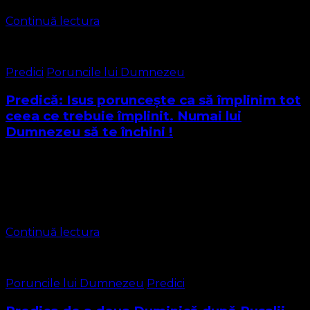
Continuă lectura
Predici
Poruncile lui Dumnezeu
Predică: Isus poruncește ca să împlinim tot
ceea ce trebuie împlinit. Numai lui
Dumnezeu să te închini !
Dragi frați și surori în Domnul Textul Biblic pentru astăzi
este găsit în Evanghelia după Matei, citim Cuvântul
Domnului Matei cap. 3:14-17 14 Dar Ioan căuta să-l
oprească. „Eu”, zicea …
Continuă lectura
Poruncile lui Dumnezeu
Predici