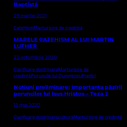
Baptistă
29 martie 2021
Catehism
Marturisire de credință
MARELE CATEHISM AL LUI MARTIN
LUTHER
23 octombrie 2020
Clarificare doctrinara
Marturisire de
credință
Poruncile lui Dumnezeu
Predici
Noțiuni preliminare: Importanța păzirii
poruncilor lui Isus Hristos – Teza 2
13 mai 2020
Clarificare doctrinara
cultura
Marturisire de credință