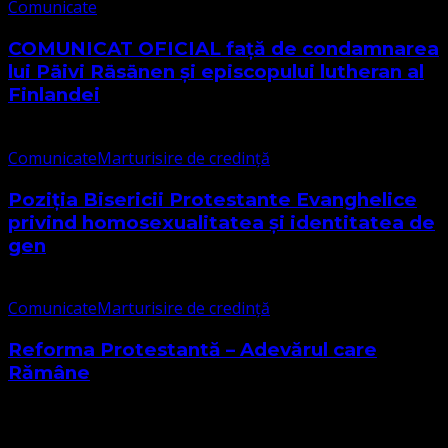
Comunicate
COMUNICAT OFICIAL față de condamnarea
lui Päivi Räsänen și episcopului lutheran al
Finlandei
Comunicate
Marturisire de credință
Poziția Bisericii Protestante Evanghelice
privind homosexualitatea și identitatea de
gen
Comunicate
Marturisire de credință
Reforma Protestantă – Adevărul care
Rămâne
Cele mai citite