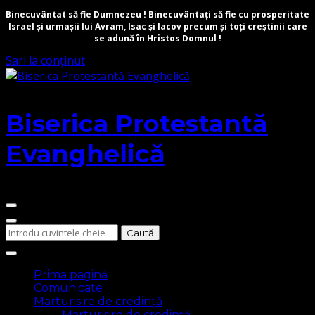
Binecuvântat să fie Dumnezeu ! Binecuvântați să fie cu prosperitate
Israel și urmașii lui Avram, Isac și Iacov precum și toți creștinii care
se adună în Hristos Domnul !
Sari la conținut
Biserica Protestantă
Evanghelică
Cauți
ceva?
Prima pagină
Comunicate
Marturisire de credință
Marturisire de credință