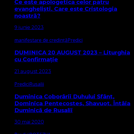
Ce este apologetica celor patru
evangheliști. Care este Cristologia
noastră?
9 iunie 2023
manifestare de credință
Predici
DUMINICA 20 AUGUST 2023 – Liturghia
cu Confirmație
21 august 2023
Predici
Rusalii
Duminica Coborârii Duhului Sfânt,
Dominica Pentecostes, Shavuot. Întâia
Duminică de Rusalii
30 mai 2020