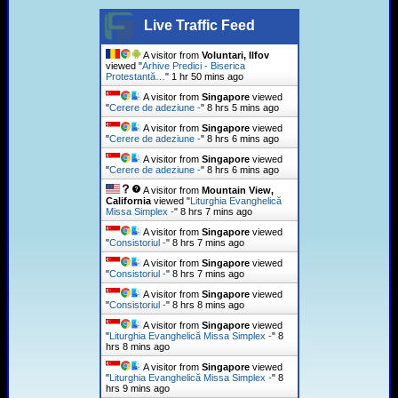
Live Traffic Feed
A visitor from
Voluntari, Ilfov
viewed "
Arhive Predici - Biserica
Protestantă…
"
1 hr 50 mins ago
A visitor from
Singapore
viewed
"
Cerere de adeziune -
"
8 hrs 5 mins ago
A visitor from
Singapore
viewed
"
Cerere de adeziune -
"
8 hrs 6 mins ago
A visitor from
Singapore
viewed
"
Cerere de adeziune -
"
8 hrs 6 mins ago
A visitor from
Mountain View,
California
viewed "
Liturghia Evanghelică
Missa Simplex -
"
8 hrs 7 mins ago
A visitor from
Singapore
viewed
"
Consistoriul -
"
8 hrs 7 mins ago
A visitor from
Singapore
viewed
"
Consistoriul -
"
8 hrs 7 mins ago
A visitor from
Singapore
viewed
"
Consistoriul -
"
8 hrs 8 mins ago
A visitor from
Singapore
viewed
"
Liturghia Evanghelică Missa Simplex -
"
8
hrs 8 mins ago
A visitor from
Singapore
viewed
"
Liturghia Evanghelică Missa Simplex -
"
8
hrs 9 mins ago