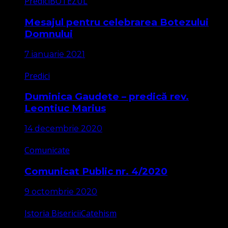
Predici
BOTEZUL
Mesajul pentru celebrarea Botezului
Domnului
7 ianuarie 2021
Predici
Duminica Gaudete – predică rev.
Leontiuc Marius
14 decembrie 2020
Comunicate
Comunicat Public nr. 4/2020
9 octombrie 2020
Istoria Bisericii
Catehism