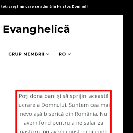
 toți creștinii care se adună în Hristos Domnul !
ă Evanghelică
GRUP MEMBRII
RO
Poți dona bani și să sprijini această
lucrare a Domnului. Suntem cea mai
nevoiașă biserică din România. Nu
avem fond pentru a ne salariza
,
pastorii, nu avem construcții unde