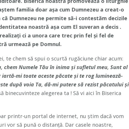
 ziditoare. Biserica noastră promovează o liturghie
noaștem familia doar așa cum Dumnezeu a creat-o
em că Dumnezeu ne permite să-i contestăm decizile
identitatea noastră așa cum El suveran a decis .
alizați ci a unora care trec prin fel și fel de
astră urmează pe Domnul.
i, te chem să spui o scurtă rugăciune chiar acum:
 chem Numele Tău în inima și sufletul meu, Sunt al
 iartă-mi toate aceste păcate și te rog luminează-
ste după voia Ta, dă-mi putere să rezist păcatului și
 binecuvinteze alegerea ta ! Să vi aici în Biserica
ar printr-un portal de internet, nu știm dacă vom
ri vor să pună o distanță. Dar casele noastre,