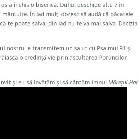
rus a închis o biserică, Duhul deschide alte 7 în
 la mântuire. În iad mulți doresc să audă că păcatele
ncă te poate salva, din iad nu te va mai salva. Decizia
alul nostru le transmitem un salut cu Psalmul 91 și
răiască o credință vie prin ascultarea Poruncilor
invit și eu să învățăm și să cântăm imnul
Mărețul Har