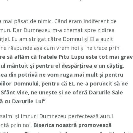
 mai păsat de nimic. Când eram indiferent de
comun. Dar Dumnezeu m-a chemat spre zidirea
ăției. Eu am strigat către Domnul și El a auzit
nu ne răspunde așa cum vrem noi și ne trece prin
e să aflăm că fratele Pitu Lupu este tot mai grav
ul mântuit și pentru el despărțirea e un câștig.
a din potrivă ne vom ruga mai mult și pentru
piilor Domnului, pentru că EL ne-a poruncit să ne
 Sfânt vine, ne unește și ne oferă Darurile Sale
 cu Darurile Lui”
.
psalmi și imnuri Dumnezeu perfectează aurul
ntă prin noi.
Biserica noastră promovează