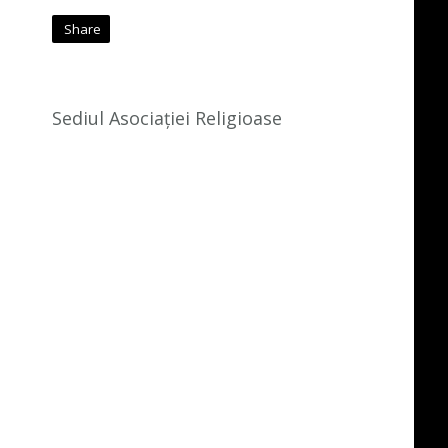
Share
Sediul Asociației Religioase
.