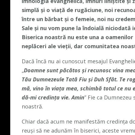
imnologia evanghelică, imnuri liniștite și
simplă și o viață de rugăciune, noi recu
între un bărbat și o femeie, noi nu cred
Sale și nu vom pune la îndoială niciodată 
Biserica noastră nu este una a oamenilor re
neplăceri ale vieții, dar comunitatea no
Dacă încă nu ai cunoscut mesajul Evanghelie
„
Doamne sunt păcătos și recunosc vina mea,
Tău Dumnezeule Tată Fiu și Duh Sfât. Te rog
mă, vino în viața mea, schimbă totul ce nu e
dă-mi credința vie. Amin
” Fie ca Dumnezeu să
noastră.
Chiar dacă acum ne manifestăm credința do
reuși să ne adunăm în biserici, aceste vremu