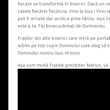
fiecare se transformă în biserici. Dacă un vi
casele fiecărei fiecăruia. Vino la Isus ! Vino
pot fi iertate dar acolo e prea târziu. Isus î
este a ta. Fiți binecuvântați de Dumnezeu.
Fraților din alte biserici care intră pe port
iubim pe toți copiii Domnului care aleg să t
Domnului nostru Isus Hristos.
Așa cum invită fratele prezbiter Marius, vă 