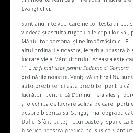
Evangheliei.
Sunt anumite voci care ne contestă direct s
vindecă și ascultă rugăciunile copiiilor Să
Mântuitor personal și ne împărtășim cu EL și
altul ordinările noastre, ierarhia noastră b
lucrare vie a Mântuitorului. Aceasta este cau
11 „
va fi mai ușor pentru Sodoma și Gomora
”
ordinările noastre. Veniți-vă în fire ! Nu su
auto-prezbiter ci este prezbiter pentru că 
lucrători pentru că Domnul ne-a ales și por
și o echipă de lucrare solidă pe care „porți
despre biserica Sa. Strigați mai degrabă căt
Duhul Sfânt puteți recunoaște și spune că I
biserica noastră predică pe Isus ca Mântui