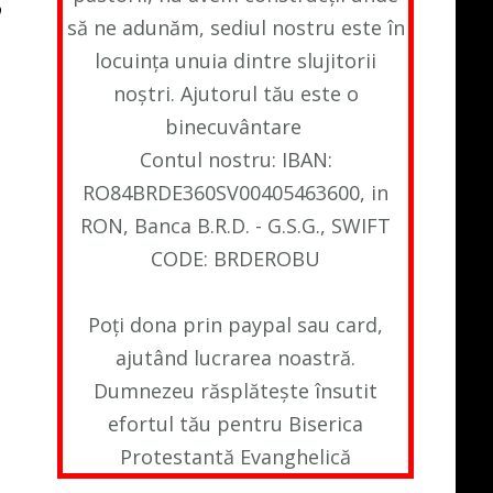
să ne adunăm, sediul nostru este în
locuința unuia dintre slujitorii
noștri. Ajutorul tău este o
binecuvântare
Contul nostru: IBAN:
RO84BRDE360SV00405463600, in
RON, Banca B.R.D. - G.S.G., SWIFT
CODE: BRDEROBU
Poți dona prin paypal sau card,
ajutând lucrarea noastră.
Dumnezeu răsplătește însutit
efortul tău pentru Biserica
Protestantă Evanghelică