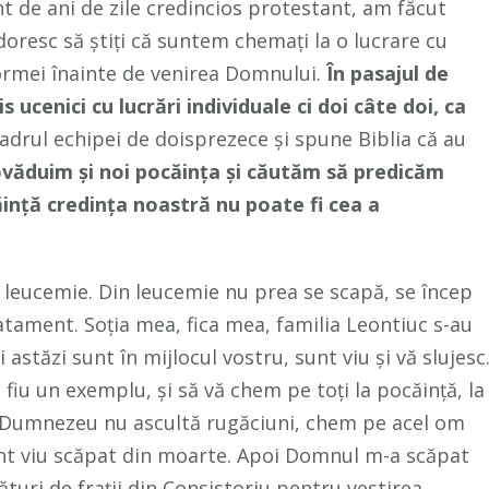
t de ani de zile credincios protestant, am făcut
 doresc să știți că suntem chemați la o lucrare cu
formei înainte de venirea Domnului.
În pasajul de
ucenici cu lucrări individuale ci doi câte doi, ca
adrul echipei de doisprezece și spune Biblia că au
văduim și noi pocăința și căutăm să predicăm
ință credința noastră nu poate fi cea a
 leucemie. Din leucemie nu prea se scapă, se încep
ratament. Soția mea, fica mea, familia Leontiuc s-au
astăzi sunt în mijlocul vostru, sunt viu și vă slujesc
iu un exemplu, și să vă chem pe toți la pocăință, la
că Dumnezeu nu ascultă rugăciuni, chem pe acel om
i sunt viu scăpat din moarte. Apoi Domnul m-a scăpat
ături de frații din Consistoriu pentru vestirea