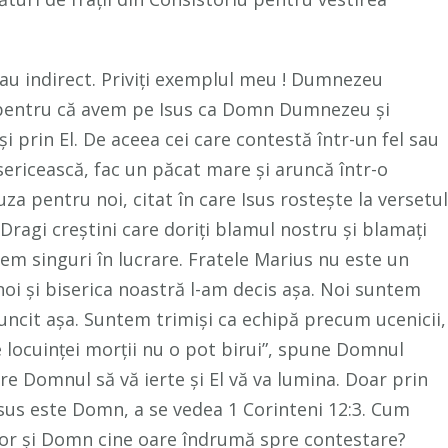
au indirect. Priviți exemplul meu ! Dumnezeu
i, pentru că avem pe Isus ca Domn Dumnezeu și
 prin El. De aceea cei care contestă într-un fel sau
isericească, fac un păcat mare și aruncă într-o
za pentru noi, citat în care Isus rostește la versetul
. Dragi creștini care doriți blamul nostru și blamați
ntem singuri în lucrare. Fratele Marius nu este un
noi și biserica noastră l-am decis așa. Noi suntem
uncit așa. Suntem trimiși ca echipă precum ucenicii,
le locuinței morții nu o pot birui”, spune Domnul
re Domnul să vă ierte și El vă va lumina. Doar prin
sus este Domn, a se vedea 1 Corinteni 12:3. Cum
tor și Domn cine oare îndrumă spre contestare?