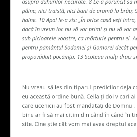
asupra duhurilor necurate. 8 Le-a poruncit să n
pâine, nici traistă, nici bani de aramă la brâu;
haine. 10 Apoi le-a zis: „În orice casă veţi intra
dacă în vreun loc nu vă vor primi şi nu vă vor as
sub picioarele voastre, ca mărturie pentru ei. Ad
pentru pământul Sodomei şi Gomorei decât pentr
propovăduit pocăinţa. 13 Scoteau mulţi draci ş
Nu vreau să ies din tiparul predicilor deja c
eu această ordine bună. Ceilalți doi vicari a
care ucenicii au fost mandatați de Domnul. 
bine ar fi să mai citim din când în când în 
site. Cine știe cât vom mai avea dreptul ace