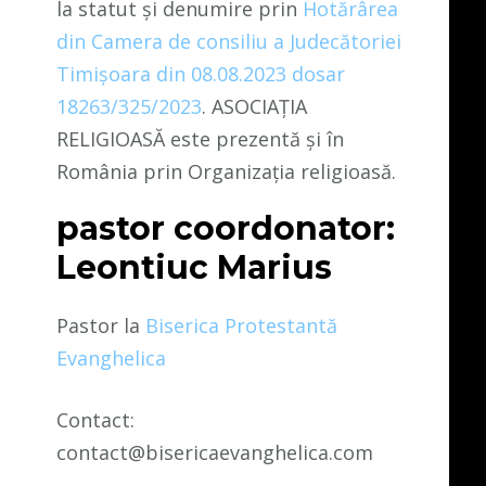
la statut și denumire prin
Hotărârea
din Camera de consiliu a Judecătoriei
Timișoara din 08.08.2023 dosar
18263/325/2023
. ASOCIAȚIA
RELIGIOASĂ este prezentă și în
România prin Organizația religioasă.
pastor coordonator:
Leontiuc Marius
Pastor la
Biserica Protestantă
Evanghelica
Contact:
contact@bisericaevanghelica.com