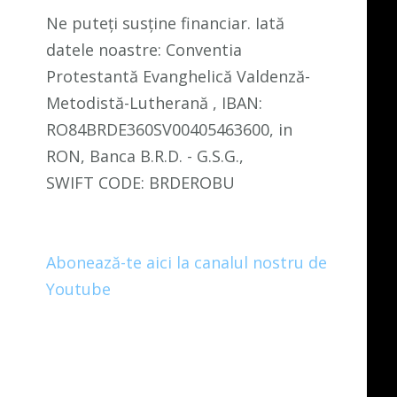
Ne puteți susține financiar. Iată
datele noastre: Conventia
Protestantă Evanghelică Valdenză-
Metodistă-Lutherană , IBAN:
RO84BRDE360SV00405463600, in
RON, Banca B.R.D. - G.S.G.,
SWIFT CODE: BRDEROBU
Abonează-te aici la canalul nostru de
Youtube