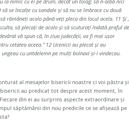
u ia nimic cu ei pe drum, decât un toiag; să n-aibă nici
 9 să se încalţe cu sandale şi să nu se îmbrace cu două
, să rămâneţi acolo până veţi pleca din locul acela. 11 Şi ,
culta, să plecaţi de acolo şi să scuturaţi îndată praful d
evărat vă spun că, în ziua judecăţii, va fi mai uşor
u cetatea aceea.” 12 Ucenicii au plecat şi au
i ungeau cu untdelemn pe mulţi bolnavi şi-i vindecau.
onturat al mesajelor bisericii noastre ci voi păstra și
i bisericii au predicat tot despre acest moment, în
Fiecare din ei au surprins aspecte extraordinare și
timpul săptămânii din nou predicile ce se afișează pe
sta?