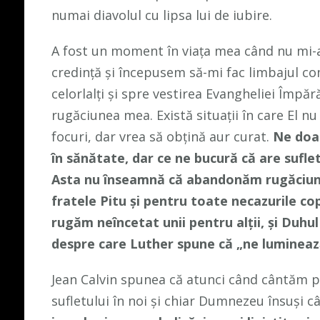
numai diavolul cu lipsa lui de iubire.
A fost un moment în viața mea când nu mi-a
credință și începusem să-mi fac limbajul 
celorlalți și spre vestirea Evangheliei Împăr
rugăciunea mea. Există situații în care El 
focuri, dar vrea să obțină aur curat.
Ne doar
în sănătate, dar ce ne bucură că are suflet
Asta nu înseamnă că abandonăm rugăciune
fratele Pitu și pentru toate necazurile co
rugăm neîncetat unii pentru alții, și Duhul
despre care Luther spune că „ne luminează
Jean Calvin spunea că atunci când cântăm 
sufletului în noi și chiar Dumnezeu însuși câ