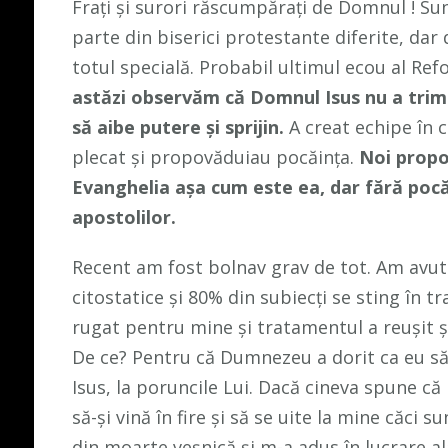
Frați și surori răscumpărați de Domnul ! Sun
parte din biserici protestante diferite, dar
totul specială. Probabil ultimul ecou al Re
astăzi observăm că Domnul Isus nu a trimis 
să aibe putere și sprijin.
A creat echipe în c
plecat și propovăduiau pocăința.
Noi propo
Evanghelia așa cum este ea, dar fără pocă
apostolilor.
Recent am fost bolnav grav de tot. Am avut
citostatice și 80% din subiecți se sting în t
rugat pentru mine și tratamentul a reușit și 
De ce? Pentru că Dumnezeu a dorit ca eu să f
Isus, la poruncile Lui. Dacă cineva spune 
să-și vină în fire și să se uite la mine căc
din moarte veșnică și m-a adus în lucrare al