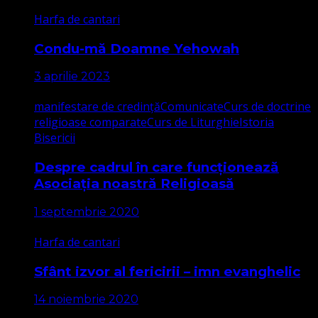
Harfa de cantari
Condu-mă Doamne Yehowah
3 aprilie 2023
manifestare de credință
Comunicate
Curs de doctrine
religioase comparate
Curs de Liturghie
Istoria
Bisericii
Despre cadrul în care funcționează
Asociația noastră Religioasă
1 septembrie 2020
Harfa de cantari
Sfânt izvor al fericirii – imn evanghelic
14 noiembrie 2020