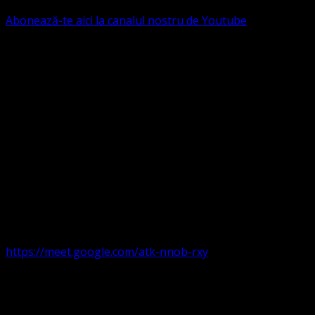
Abonează-te aici la canalul nostru de Youtube
Următorul serviciu divin online
Duminica de la ora 11:00 – 11:45
România
,
ora 10:00-
10:45 Austria, Ungaria, Germania, Belgia, Franța, ora
9:00-9:45 Anglia, Irlanda suntem online pe Google Meet
https://meet.google.com/atk-nnob-rxy
Serviciu divin în plen parohii locale:
Timișoara 1, Gherla,