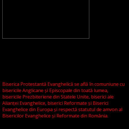
CONVENŢIA PROTESTANTĂ EVANGHELICĂ VALDENZĂ –
METODISTĂ – LUTHERANĂ nu se confundă cu Biserica
Evanghelică-Lutherană Sinod Prezbiteriană , nici cu
Biserica Evanghelică C.A. din România, și nici cu alte
grupări religioase sau asociații lutherane autonome .
Biserica Protestantă Evanghelică se află în comuniune cu
bisericile Anglicane și Episcopale din toată lumea,
bisericile Prezbiteriene din Statele Unite, biserici ale
Alianței Evanghelice, biserici Reformate și Biserici
Evanghelice din Europa și respectă statutul de amvon al
Bisericilor Evanghelice și Reformate din România.
Biserica noastră este așezată în învățătura poruncilor