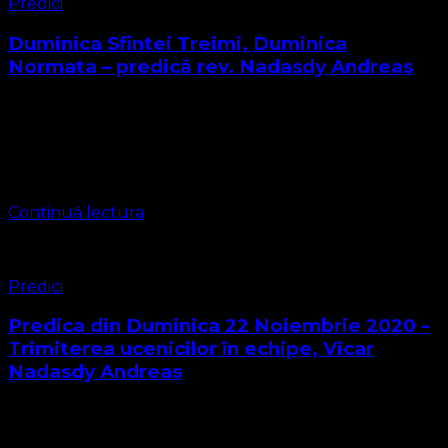
Predici
Duminica Sfintei Treimi, Duminica
Normata – predică rev. Nadasdy Andreas
Dragi frați și surori în Domnul, iubiți prieteni ai Bisericii
Protestante Evanghelice În această Duminică denumită
Sfânta Treime sau Duminica Normata, celebrăm defapt
Sfânta Treime și Evanghelia ca normă a …
Continuă lectura
Predici
Predica din Duminica 22 Noiembrie 2020 –
Trimiterea ucenicilor în echipe, Vicar
Nadasdy Andreas
Stimată Biserică aleasă a lui Hristos ! Harul lui Dumnezeu
și pacea Sa să fie cu noi ! Sunt chemat în calitate de vicar