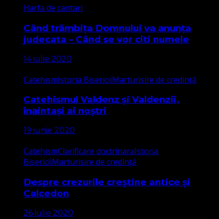
Harfa de cantari
Când trâmbița Domnului va anunța
judecata – Când se vor citi numele
14 iulie 2020
Catehism
Istoria Bisericii
Marturisire de credință
Catehismul Valdenz și Valdenzii,
înaintași ai noștri
19 iunie 2020
Catehism
Clarificare doctrinara
Istoria
Bisericii
Marturisire de credință
Despre crezurile creștine antice și
Calcedon
26 iulie 2020