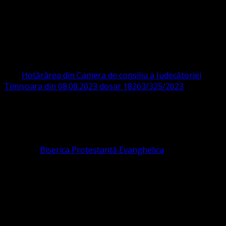
ORGANIZAȚIA RELIGIOASĂ CONVENŢIA
PROTESTANTĂ EVANGHELICĂ VALDENZĂ
– METODISTĂ – LUTHERANĂ
CIF 16759059 aprobată cu modificări la statut și denumire
prin
Hotărârea din Camera de consiliu a Judecătoriei
Timișoara din 08.08.2023 dosar 18263/325/2023
.
ASOCIAȚIA RELIGIOASĂ este prezentă și în România prin
Organizația religioasă.
pastor coordonator: Leontiuc Marius
Pastor la
Biserica Protestantă Evanghelica
Contact: contact@bisericaevanghelica.com
Ne puteți susține financiar. Iată datele noastre: Conventia
Protestantă Evanghelică Valdenză-Metodistă-Lutherană ,
IBAN: RO84BRDE360SV00405463600, in RON, Banca
B.R.D. - G.S.G., SWIFT CODE: BRDEROBU