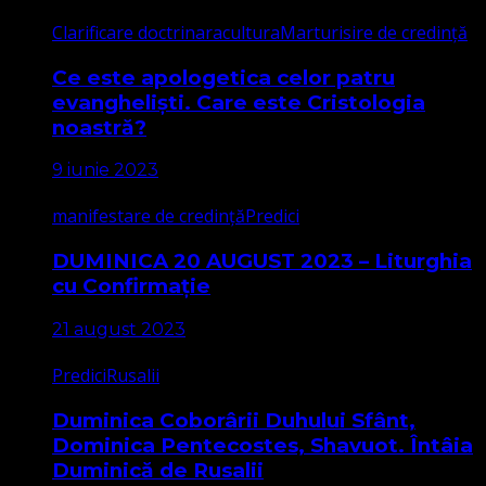
Clarificare doctrinara
cultura
Marturisire de credință
Ce este apologetica celor patru
evangheliști. Care este Cristologia
noastră?
9 iunie 2023
manifestare de credință
Predici
DUMINICA 20 AUGUST 2023 – Liturghia
cu Confirmație
21 august 2023
Predici
Rusalii
Duminica Coborârii Duhului Sfânt,
Dominica Pentecostes, Shavuot. Întâia
Duminică de Rusalii