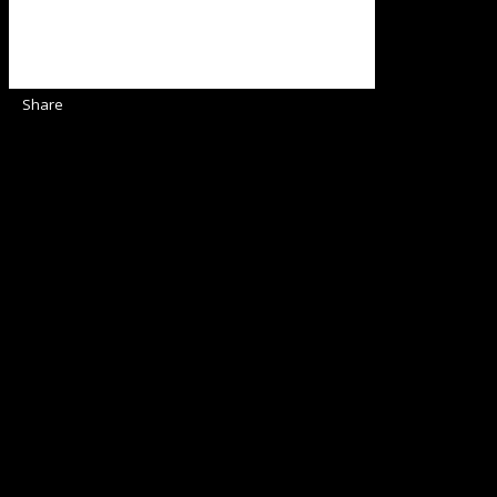
Share
Sediul Asociației Religioase
Strada Sinaia 19,
Ghiroda 307200 IBAN: RO84BRDE360SV00405463600 BRD