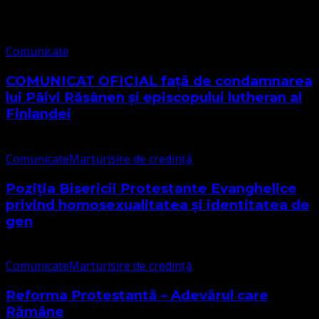
Comunicate
Comunicate
COMUNICAT OFICIAL față de condamnarea
lui Päivi Räsänen și episcopului lutheran al
Finlandei
Comunicate
Marturisire de credință
Poziția Bisericii Protestante Evanghelice
privind homosexualitatea și identitatea de
gen
Comunicate
Marturisire de credință
Reforma Protestantă – Adevărul care
Rămâne