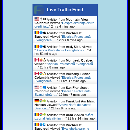
Live Traffic Feed
A visitor from
Mountain View,
California
viewed "
Despre diferența dintre
credința…
"
2 hrs 4 mins ago
A visitor from
Bucharest,
Bucuresti
viewed "
Biserica Protestantă
Evanghelică -…
"
2 hrs 8 mins ago
A visitor from
Atel, Sibiu
viewed
"
Biserica Protestantă Evanghelică -…
"
4
hrs 52 mins ago
A visitor from
Montreal, Quebec
viewed "
Biserica Protestantă Evanghelică -
…
"
11 hrs 8 mins ago
A visitor from
Burnaby, British
Columbia
viewed "
Biserica Protestantă
Evanghelică -…
"
11 hrs 17 mins ago
A visitor from
San Francisco,
California
viewed "
Biserica Protestantă
Evanghelică -…
"
19 hrs 47 mins ago
A visitor from
Frankfurt Am Main,
Hessen
viewed "
Arhive Harfa de cantari -
Biserica…
"
21 hrs 8 mins ago
A visitor from
Arad
viewed "
Sfânt
izvor al fericirii - imn…
"
21 hrs 14 mins ago
A visitor from
Bucharest,
Bucuresti
viewed "
Evanghelia care ne