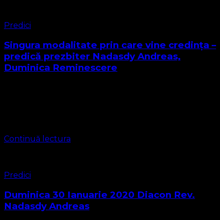
Predici
Singura modalitate prin care vine credința –
predică prezbiter Nadasdy Andreas,
Duminica Reminescere
Biserica Protestantă Evanghelică Predica din Duminica
Reminescere 13 Martie 2022 Cuvântul Domnului pentru
astăzi se găsește în Epistola sfântului apostol Paul către
Romani capitolul 10 de la vesretul 9 la …
Continuă lectura
Predici
Duminica 30 Ianuarie 2020 Diacon Rev.
Nadasdy Andreas