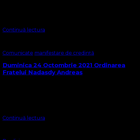
Iubiți frați și surori în Domnul, iubiți prieteni ! Har și Pace
de la Dumnezeu Tatăl Fiul și Duhul Sfânt prin Cuvântul
care ne este vestit ! Cuvântul Domnului pentru …
Continuă lectura
Comunicate
manifestare de credință
Duminica 24 Octombrie 2021 Ordinarea
Fratelui Nadasdy Andreas
Duminică 24 Octombrie 2021 a avut loc actul de ordinare
al fratelui Nadasdy Andreas în rang de diacon. Slujba
adiaphora a fost oficiată în cadru restrâns datorită
necesității protecției împotriva …
Continuă lectura