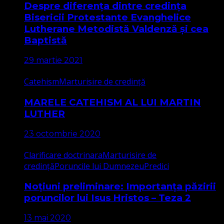
Despre diferența dintre credința
Bisericii Protestante Evanghelice
Lutherane Metodistă Valdenză și cea
Baptistă
29 martie 2021
Catehism
Marturisire de credință
MARELE CATEHISM AL LUI MARTIN
LUTHER
23 octombrie 2020
Clarificare doctrinara
Marturisire de
credință
Poruncile lui Dumnezeu
Predici
Noțiuni preliminare: Importanța păzirii
poruncilor lui Isus Hristos – Teza 2
13 mai 2020