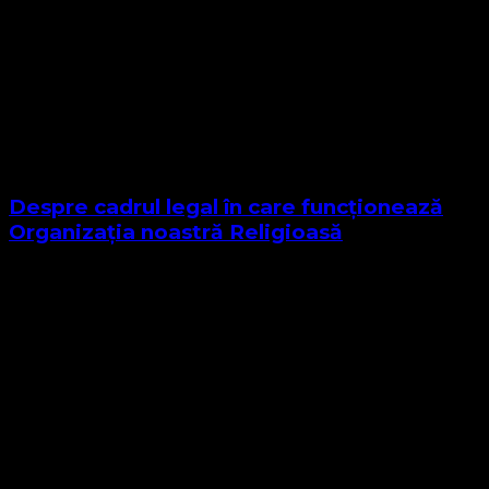
Despre cadrul legal în care funcționează
Organizația noastră Religioasă
Sponsor Site