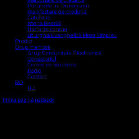
Poruncile lui Dumnezeu
manifestare de credință
Catehism
Istoria Bisericii
Harfa de cantari
Liturghia Evanghelică Missa Simplex
Predici
Grup membrii
Grup Comunitate Electronică
Consistoriul
Cerere de adeziune
Radio
Contact
RO
HU
Prima pagină
nadasdy
nadasdy
Arăt
5 rezultat(e)