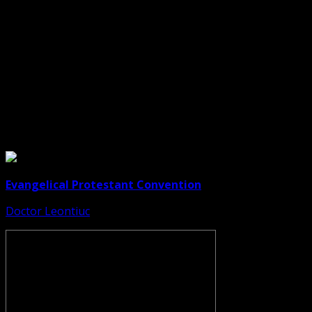
Dorim un like
Legături Utile
Evangelical Protestant Convention
Doctor Leontiuc