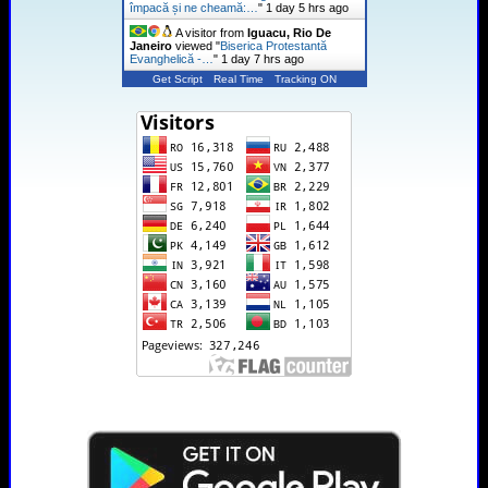
împacă și ne cheamă:…
"
1 day 5 hrs ago
A visitor from
Iguacu, Rio De
Janeiro
viewed "
Biserica Protestantă
Evanghelică -…
"
1 day 7 hrs ago
Get Script
Real Time
Tracking ON