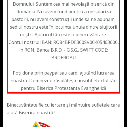
Domnului. Suntem cea mai nevoiașă biserică din
România. Nu avem fond pentru a ne salariza
pastorii, nu avem construcții unde să ne adunăm,
sediul nostru este în locuința unuia dintre slujitorii
noștri. Ajutorul tău este o binecuvântare
Contul nostru: IBAN: RO84BRDE360SV00405463600,
in RON, Banca B.R.D. - G.S.G., SWIFT CODE:
BRDEROBU
Poți dona prin paypal sau card, ajutând lucrarea
noastră. Dumnezeu răsplătește însutit efortul tău
pentru Biserica Protestantă Evanghelică
Binecuvântate fie cu iertare și mântuire sufletele care
ajută Biserica noastră !