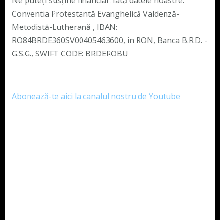
Ne puteți susține financiar. Iată datele noastre:
Conventia Protestantă Evanghelică Valdenză-
Metodistă-Lutherană , IBAN:
RO84BRDE360SV00405463600, in RON, Banca B.R.D. -
G.S.G., SWIFT CODE: BRDEROBU
Abonează-te aici la canalul nostru de Youtube