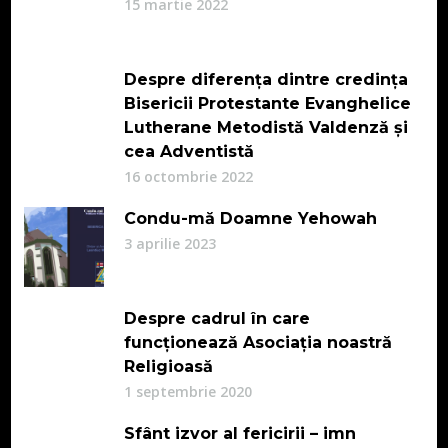
15 martie 2022
Despre diferența dintre credința
Bisericii Protestante Evanghelice
Lutherane Metodistă Valdenză și
cea Adventistă
16 octombrie 2022
Condu-mă Doamne Yehowah
3 aprilie 2023
Despre cadrul în care
funcționează Asociația noastră
Religioasă
1 septembrie 2020
Sfânt izvor al fericirii – imn