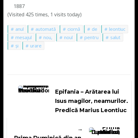
1887
(Visited 425 times, 1 visits today)
anul
automată
ciornă
de
leontiuc
mesajul
nou,
noul
pentru
salut
și
urare
Navigare
în
Epifania – Arătarea lui
articole
Isus magilor, neamurilor.
Predică Marius Leontiuc