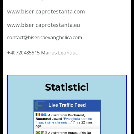
www.bisericaprotestanta.com
www.bisericaprotestanta.eu
contact@bisericaevanghelica.com
+40720435515 Marius Leontiuc
Statistici
Live Traffic Feed
A visitor from
Bucharest,
Bucuresti
viewed "
Evanghelia care ne
împacă și ne cheamă:…
"
7 hrs 22 mins
ago
A visitor from
Iguacu, Rio De