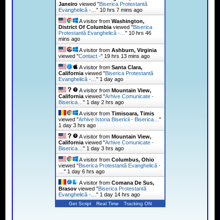
Janeiro
viewed "
Biserica Protestantă
Evanghelică -…
"
10 hrs 7 mins ago
A visitor from
Washington,
District Of Columbia
viewed "
Biserica
Protestantă Evanghelică -…
"
10 hrs 46
mins ago
A visitor from
Ashburn, Virginia
viewed "
Contact -
"
19 hrs 13 mins ago
A visitor from
Santa Clara,
California
viewed "
Biserica Protestantă
Evanghelică -…
"
1 day ago
A visitor from
Mountain View,
California
viewed "
Arhive Comunicate -
Biserica…
"
1 day 2 hrs ago
A visitor from
Timisoara, Timis
viewed "
Arhive Istoria Bisericii - Biserica…
"
1 day 3 hrs ago
A visitor from
Mountain View,
California
viewed "
Arhive Comunicate -
Biserica…
"
1 day 3 hrs ago
A visitor from
Columbus, Ohio
viewed "
Biserica Protestantă Evanghelică -
…
"
1 day 6 hrs ago
A visitor from
Comana De Sus,
Brasov
viewed "
Biserica Protestantă
Evanghelică -…
"
1 day 14 hrs ago
Get Script
Real Time
Tracking ON