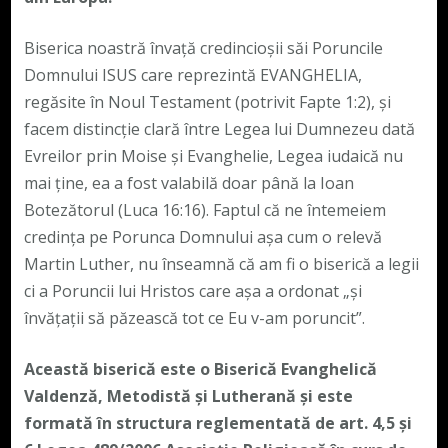
Biserica noastră învață credincioșii săi Poruncile
Domnului ISUS care reprezintă EVANGHELIA,
regăsite în Noul Testament (potrivit Fapte 1:2), și
facem distincție clară între Legea lui Dumnezeu dată
Evreilor prin Moise și Evanghelie, Legea iudaică nu
mai ține, ea a fost valabilă doar până la Ioan
Botezătorul (Luca 16:16). Faptul că ne întemeiem
credința pe Porunca Domnului așa cum o relevă
Martin Luther, nu înseamnă că am fi o biserică a legii
ci a Poruncii lui Hristos care așa a ordonat „și
învățații să păzească tot ce Eu v-am poruncit”.
Această biserică este o Biserică Evanghelică
Valdenză, Metodistă și Lutherană și este
formată în structura reglementată de art. 4,5 și