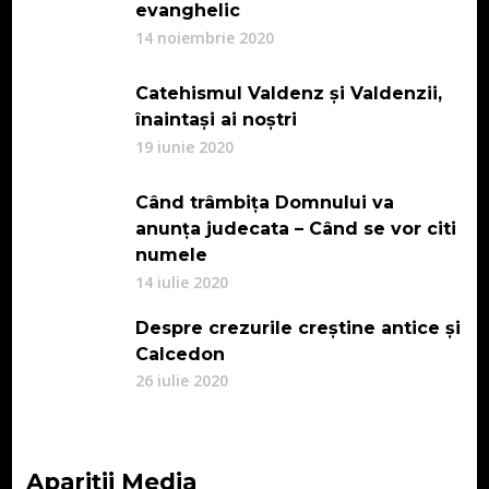
evanghelic
14 noiembrie 2020
Catehismul Valdenz și Valdenzii,
înaintași ai noștri
19 iunie 2020
Când trâmbița Domnului va
anunța judecata – Când se vor citi
numele
14 iulie 2020
Despre crezurile creștine antice și
Calcedon
26 iulie 2020
Apariții Media