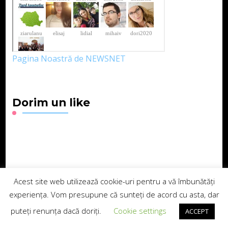
Pagina Noastră de NEWSNET
Dorim un like
Legături Utile
Acest site web utilizează cookie-uri pentru a vă îmbunătăți
experiența. Vom presupune că sunteți de acord cu asta, dar
puteți renunța dacă doriți.
Cookie settings
ACCEPT