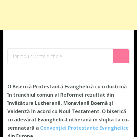
Cauți
ceva?
O Biserică Protestantă Evanghelică cu o doctrină
în trunchiul comun al Reformei rezultat din
învățătura Lutherană, Moraviană Boemă și
Valdenză în acord cu Noul Testament. O biserică
cu adevărat Evanghelic-Lutherană în slujba ta co-
semnatară a
Convenției Protestante Evanghelice
din Europa.