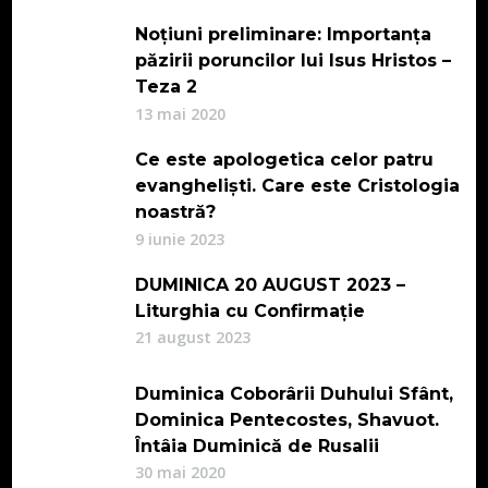
Noțiuni preliminare: Importanța
păzirii poruncilor lui Isus Hristos –
Teza 2
13 mai 2020
Ce este apologetica celor patru
evangheliști. Care este Cristologia
noastră?
9 iunie 2023
DUMINICA 20 AUGUST 2023 –
Liturghia cu Confirmație
21 august 2023
Duminica Coborârii Duhului Sfânt,
Dominica Pentecostes, Shavuot.
Întâia Duminică de Rusalii
30 mai 2020