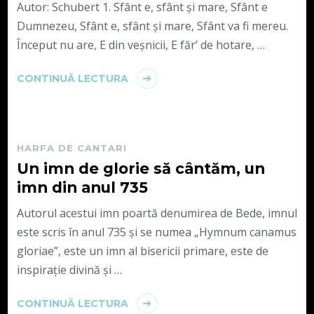
Autor: Schubert 1. Sfânt e, sfânt şi mare, Sfânt e
Dumnezeu, Sfânt e, sfânt şi mare, Sfânt va fi mereu.
Început nu are, E din veşnicii, E făr’ de hotare, …
CONTINUĂ LECTURA
HARFA DE CANTARI
Un imn de glorie să cântăm, un
imn din anul 735
Autorul acestui imn poartă denumirea de Bede, imnul
este scris în anul 735 și se numea „Hymnum canamus
gloriae”, este un imn al bisericii primare, este de
inspirație divină și …
CONTINUĂ LECTURA