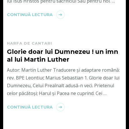
lui Isus Hristos pentru sacrificiul Său pentru noi. …
CONTINUĂ LECTURA
HARFA DE CANTARI
Glorie doar lui Dumnezeu ! un imn
al lui Martin Luther
Autor: Martin Luther Traducere și adaptare română:
rev. BPE Leontiuc Marius Sebastian 1. Glorie doar lui
Dumnezeu, Celui Preaînalt adusă-n veci. Prietenul
celor păcătoși; Harul și Pacea ne cuprind. Cei …
CONTINUĂ LECTURA