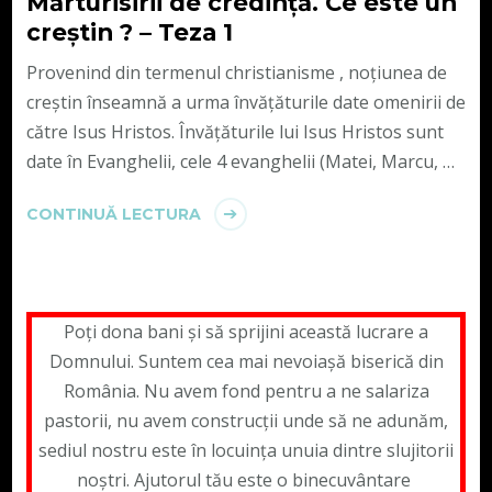
Mărturisirii de credință. Ce este un
creștin ? – Teza 1
Provenind din termenul christianisme , noțiunea de
creștin înseamnă a urma învățăturile date omenirii de
către Isus Hristos. Învățăturile lui Isus Hristos sunt
date în Evanghelii, cele 4 evanghelii (Matei, Marcu, …
CONTINUĂ LECTURA
Poți dona bani și să sprijini această lucrare a
Domnului. Suntem cea mai nevoiașă biserică din
România. Nu avem fond pentru a ne salariza
pastorii, nu avem construcții unde să ne adunăm,
sediul nostru este în locuința unuia dintre slujitorii
noștri. Ajutorul tău este o binecuvântare