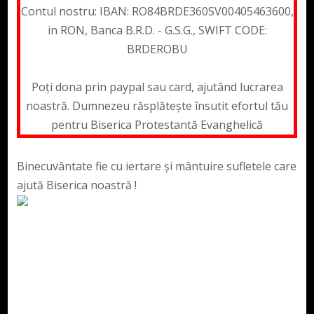
Contul nostru: IBAN: RO84BRDE360SV00405463600,
in RON, Banca B.R.D. - G.S.G., SWIFT CODE:
BRDEROBU
Poți dona prin paypal sau card, ajutând lucrarea
noastră. Dumnezeu răsplătește însutit efortul tău
pentru Biserica Protestantă Evanghelică
Binecuvântate fie cu iertare și mântuire sufletele care
ajută Biserica noastră !