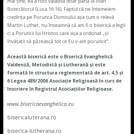
mai ține, ea a fost valabilă doar până la Ioan
Botezătorul (Luca 16:16). Faptul că ne întemeiem
credința pe Porunca Domnului așa cum o relevă
Martin Luther, nu înseamnă că am fi o biserică a legii
ci a Poruncii lui Hristos care așa a ordonat „și
învățații să păzească tot ce Eu v-am poruncit”.
Această biserică este o Biserică Evanghelică
Valdenză, Metodistă și Lutherană și este
formată în structura reglementată de art. 4,5 și
6 Legea 489/2006
Asociație Religioasă în curs de
înscriere în Registrul Asociațiilor Religioase.
www.bisericaevanghelica.eu
bisericaluterana.ro
biserica-lutherana.ro