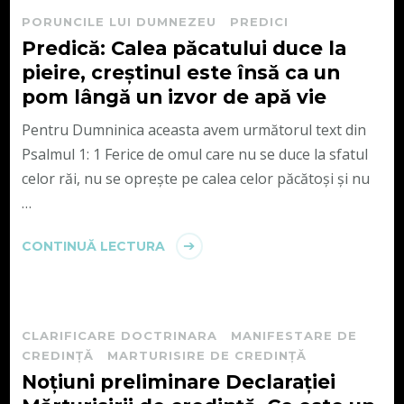
PORUNCILE LUI DUMNEZEU
PREDICI
Predică: Calea păcatului duce la
pieire, creștinul este însă ca un
pom lângă un izvor de apă vie
Pentru Dumninica aceasta avem următorul text din
Psalmul 1: 1 Ferice de omul care nu se duce la sfatul
celor răi, nu se opreşte pe calea celor păcătoşi şi nu
…
CONTINUĂ LECTURA
CLARIFICARE DOCTRINARA
MANIFESTARE DE
CREDINȚĂ
MARTURISIRE DE CREDINȚĂ
Noțiuni preliminare Declarației