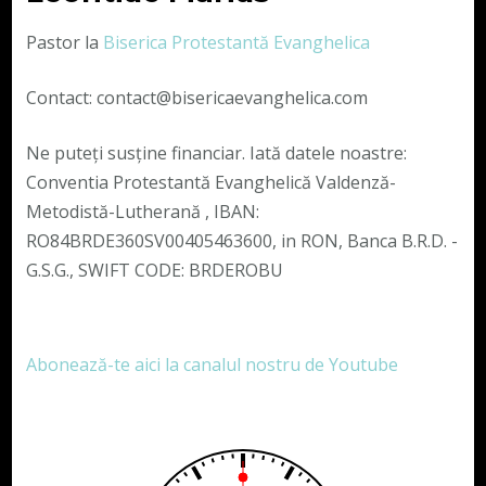
Pastor la
Biserica Protestantă Evanghelica
Contact: contact@bisericaevanghelica.com
Ne puteți susține financiar. Iată datele noastre:
Conventia Protestantă Evanghelică Valdenză-
Metodistă-Lutherană , IBAN:
RO84BRDE360SV00405463600, in RON, Banca B.R.D. -
G.S.G., SWIFT CODE: BRDEROBU
Abonează-te aici la canalul nostru de Youtube