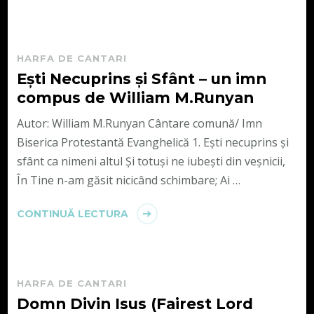
HARFA DE CANTARI
Ești Necuprins și Sfânt – un imn
compus de William M.Runyan
Autor: William M.Runyan Cântare comună/ Imn
Biserica Protestantă Evanghelică 1. Eşti necuprins şi
sfânt ca nimeni altul Şi totuşi ne iubeşti din veşnicii,
În Tine n-am găsit nicicând schimbare; Ai …
CONTINUĂ LECTURA
HARFA DE CANTARI
Domn Divin Isus (Fairest Lord