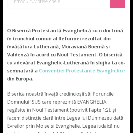
ceva?
O Biserică Protestantă Evanghelică cu o doctrină
în trunchiul comun al Reformei rezultat din
învățătura Lutherană, Moraviană Boemă și
Valdenză în acord cu Noul Testament. O biserică
cu adevărat Evanghelic-Lutherană în slujba ta co-
semnatară a
Convenției Protestante Evanghelice
din Europa.
Biserica noastră învață credincioșii săi Poruncile
Domnului ISUS care reprezintă EVANGHELIA,
regăsite în Noul Testament (potrivit Fapte 1:2), și
facem distincție clară între Legea lui Dumnezeu dată
Evreilor prin Moise și Evanghelie, Legea iudaică nu