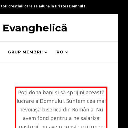
 toți creștinii care se adună în Hristos Domnul !
ă Evanghelică
GRUP MEMBRII
RO
Poți dona bani și să sprijini această
lucrare a Domnului. Suntem cea mai
nevoiașă biserică din România. Nu
avem fond pentru a ne salariza
pastorii, nu avem construcții unde