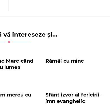
 vă intereseze și...
e Mare când
Rămâi cu mine
eu lumea
ăm mereu cu
Sfânt izvor al fericirii –
imn evanghelic