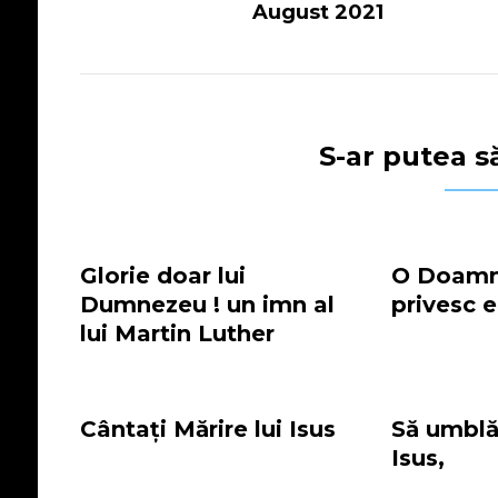
August 2021
S-ar putea să
Glorie doar lui
O Doamn
Dumnezeu ! un imn al
privesc 
lui Martin Luther
Cântați Mărire lui Isus
Să umbl
Isus,