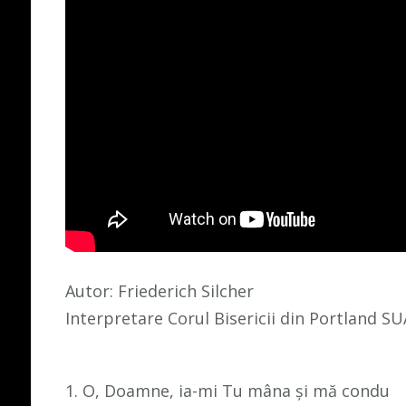
Autor: Friederich Silcher
Interpretare Corul Bisericii din Portland SU
1. O, Doamne, ia-mi Tu mâna şi mă condu