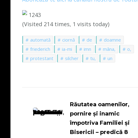
1243
(Visited 214 times, 1 visits today)
automată
ciornă
de
doamne
friederich
ia-mi
imn
mâna,
o,
protestant
silcher
tu,
un
Navigare
în
Răutatea oamenilor,
pornire și inamic
articole
împotriva Familiei și
Bisericii – predică 8