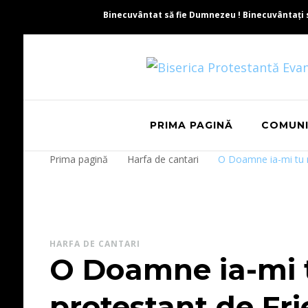
Binecuvântat să fie Dumnezeu ! Binecuvântați să 
PRIMA PAGINĂ
COMUN
Prima pagină
Harfa de cantari
O Doamne ia-mi tu m
HARFA DE CANTARI
O Doamne ia-mi 
protestant de Fri