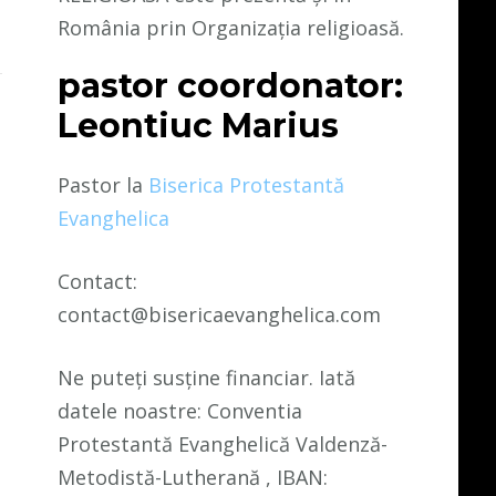
România prin Organizația religioasă.
pastor coordonator:
Leontiuc Marius
Pastor la
Biserica Protestantă
Evanghelica
Contact:
contact@bisericaevanghelica.com
Ne puteți susține financiar. Iată
datele noastre: Conventia
Protestantă Evanghelică Valdenză-
Metodistă-Lutherană , IBAN: