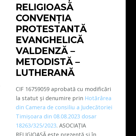
RELIGIOASĂ
CONVENŢIA
PROTESTANTĂ
EVANGHELICĂ
VALDENZĂ –
METODISTĂ –
LUTHERANĂ
CIF 16759059 aprobată cu modificări
la statut și denumire prin
Hotărârea
din Camera de consiliu a Judecătoriei
Timișoara din 08.08.2023 dosar
18263/325/2023
. ASOCIAȚIA
RELIGIOASĂ este prezentă și în