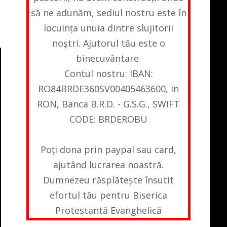
să ne adunăm, sediul nostru este în
locuința unuia dintre slujitorii
noștri. Ajutorul tău este o
binecuvântare
Contul nostru: IBAN:
RO84BRDE360SV00405463600, in
RON, Banca B.R.D. - G.S.G., SWIFT
CODE: BRDEROBU
Poți dona prin paypal sau card,
ajutând lucrarea noastră.
Dumnezeu răsplătește însutit
efortul tău pentru Biserica
Protestantă Evanghelică