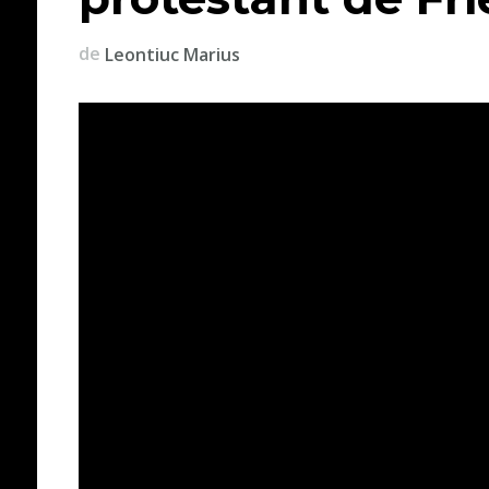
de
Leontiuc Marius