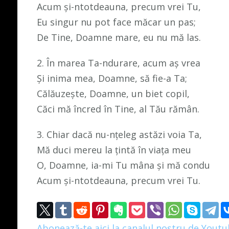
Acum şi-ntotdeauna, precum vrei Tu,
Eu singur nu pot face măcar un pas;
De Tine, Doamne mare, eu nu mă las.
2. În marea Ta-ndurare, acum aş vrea
Şi inima mea, Doamne, să fie-a Ta;
Călăuzeşte, Doamne, un biet copil,
Căci mă încred în Tine, al Tău rămân.
3. Chiar dacă nu-nţeleg astăzi voia Ta,
Mă duci mereu la ţintă în viaţa meu
O, Doamne, ia-mi Tu mâna şi mă condu
Acum şi-ntotdeauna, precum vrei Tu.
Abonează-te aici la canalul nostru de Yout