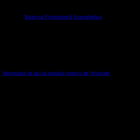
pastor coordonator: Leontiuc Marius
Pastor la
Biserica Protestantă Evanghelica
Contact: contact@bisericaevanghelica.com
Ne puteți susține financiar. Iată datele noastre: Conventia
Protestantă Evanghelică Valdenză-Metodistă-Lutherană ,
IBAN: RO84BRDE360SV00405463600, in RON, Banca
B.R.D. - G.S.G., SWIFT CODE: BRDEROBU
Abonează-te aici la canalul nostru de Youtube
Următorul serviciu divin online