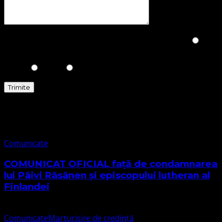
Please prove you are human by selecting the
Star
.
Comunicate
Comunicate
COMUNICAT OFICIAL față de condamnarea
lui Päivi Räsänen și episcopului lutheran al
Finlandei
Comunicate
Marturisire de credință