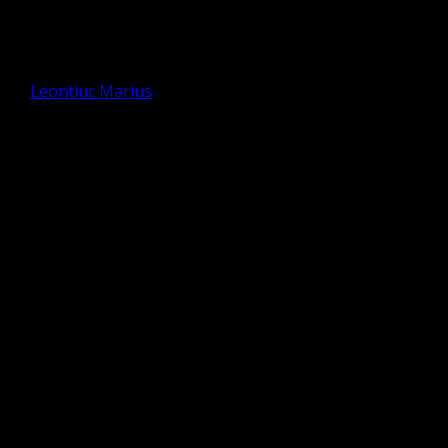
Duminica 3 Octombrie 2021
Defăimarea prilej și păcat
de
Leontiuc Marius