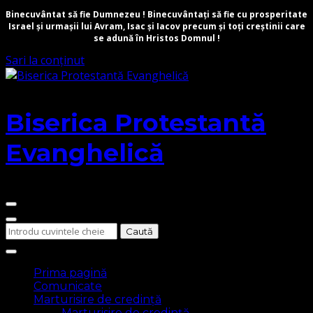
Binecuvântat să fie Dumnezeu ! Binecuvântați să fie cu prosperitate
Israel și urmașii lui Avram, Isac și Iacov precum și toți creștinii care
se adună în Hristos Domnul !
Sari la conținut
Biserica Protestantă
Evanghelică
Cauți
ceva?
Prima pagină
Comunicate
Marturisire de credință
Marturisire de credință