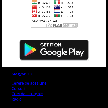
Magyar HU
Cerere de adeziune
Cursuri
Curs de Liturghie
Radio