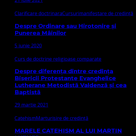
21 iulie 2021
Clarificare doctrinara
Cursuri
manifestare de credință
Despre Ordinare sau Hirotonire și
Punerea Mâinilor
5 iunie 2020
Curs de doctrine religioase comparate
Despre diferența dintre credința
Bisericii Protestante Evanghelice
Lutherane Metodistă Valdenză și cea
Baptistă
29 martie 2021
Catehism
Marturisire de credință
MARELE CATEHISM AL LUI MARTIN