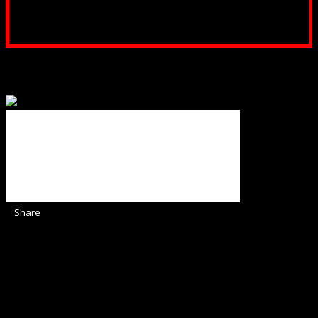
Poți dona prin paypal sau card, ajutând lucrarea
noastră. Dumnezeu răsplătește însutit efortul tău
pentru Biserica Protestantă Evanghelică
Binecuvântate fie cu iertare și mântuire sufletele care
ajută Biserica noastră !
Share
Sediul Asociației Religioase