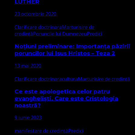
LUTHER
23 octombrie 2020
Clarificare doctrinara
Marturisire de
credință
Poruncile lui Dumnezeu
Predici
Noțiuni preliminare: Importanța păzirii
poruncilor lui Isus Hristos – Teza 2
13 mai 2020
Clarificare doctrinara
cultura
Marturisire de credință
Ce este apologetica celor patru
evangheliști. Care este Cristologia
noastră?
9 iunie 2023
manifestare de credință
Predici