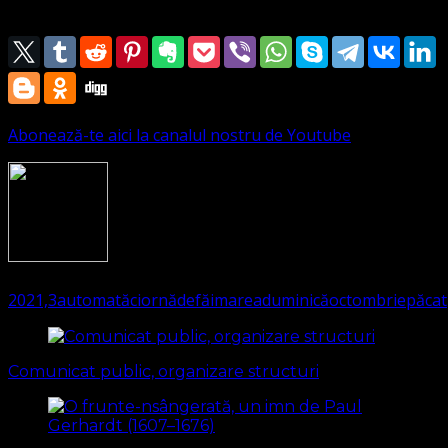
Parohia Timișoara
Abonează-te aici la canalul nostru de Youtube
1688
(Visited 351 times, 1 visits today)
2021,
3
automată
ciornă
defăimarea
duminică
octombrie
păcat
Navigare
în
Comunicat public, organizare structuri
articole