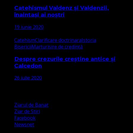
Catehismul Valdenz și Valdenzii,
înaintași ai noștri
19 iunie 2020
Catehism
Clarificare doctrinara
Istoria
Bisericii
Marturisire de credință
Despre crezurile creștine antice și
Calcedon
26 iulie 2020
Apariții Media
Ziarul de Banat
Ziar de Stiri
Facebook
Newsnet