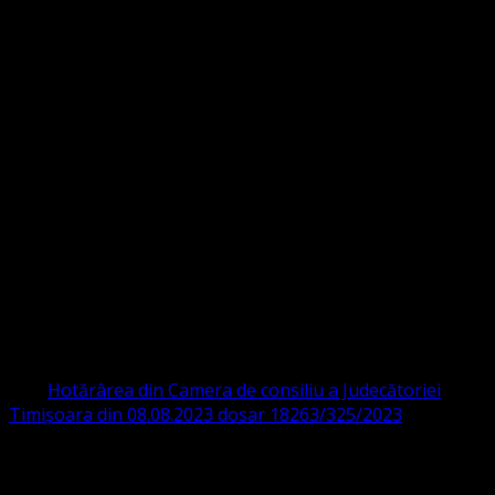
Strada Sinaia 19,
Ghiroda 307200 IBAN: RO84BRDE360SV00405463600 BRD
ORGANIZAȚIA RELIGIOASĂ CONVENŢIA
PROTESTANTĂ EVANGHELICĂ VALDENZĂ
– METODISTĂ – LUTHERANĂ
CIF 16759059 aprobată cu modificări la statut și denumire
prin
Hotărârea din Camera de consiliu a Judecătoriei
Timișoara din 08.08.2023 dosar 18263/325/2023
.
ASOCIAȚIA RELIGIOASĂ este prezentă și în România prin
Organizația religioasă.