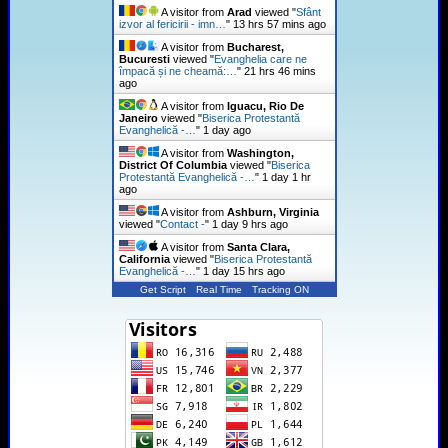
A visitor from
Arad
viewed "
Sfânt
izvor al fericirii - imn…
"
13 hrs 57 mins ago
A visitor from
Bucharest,
Bucuresti
viewed "
Evanghelia care ne
împacă și ne cheamă:…
"
21 hrs 46 mins
ago
A visitor from
Iguacu, Rio De
Janeiro
viewed "
Biserica Protestantă
Evanghelică -…
"
1 day ago
A visitor from
Washington,
District Of Columbia
viewed "
Biserica
Protestantă Evanghelică -…
"
1 day 1 hr
ago
A visitor from
Ashburn, Virginia
viewed "
Contact -
"
1 day 9 hrs ago
A visitor from
Santa Clara,
California
viewed "
Biserica Protestantă
Evanghelică -…
"
1 day 15 hrs ago
Get Script
Real Time
Tracking ON