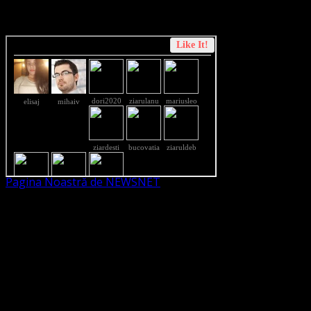
Dorim un like pe newsnet
Pagina Noastră de NEWSNET
Dorim un like
Legături Utile