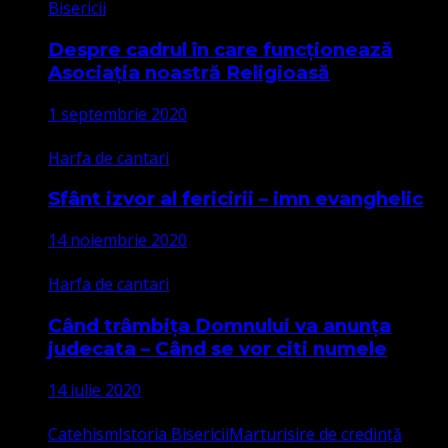
Bisericii
Despre cadrul în care funcționează
Asociația noastră Religioasă
1 septembrie 2020
Harfa de cantari
Sfânt izvor al fericirii – imn evanghelic
14 noiembrie 2020
Harfa de cantari
Când trâmbița Domnului va anunța
judecata – Când se vor citi numele
14 iulie 2020
Catehism
Istoria Bisericii
Marturisire de credință