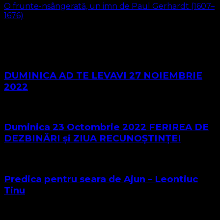
O frunte-nsângerată, un imn de Paul Gerhardt (1607–
1676)
S-ar putea să vă intereseze și...
DUMINICA AD TE LEVAVI 27 NOIEMBRIE
2022
Duminica 23 Octombrie 2022 FERIREA DE
DEZBINĂRI și ZIUA RECUNOȘTINȚEI
Predica pentru seara de Ajun – Leontiuc
Tinu