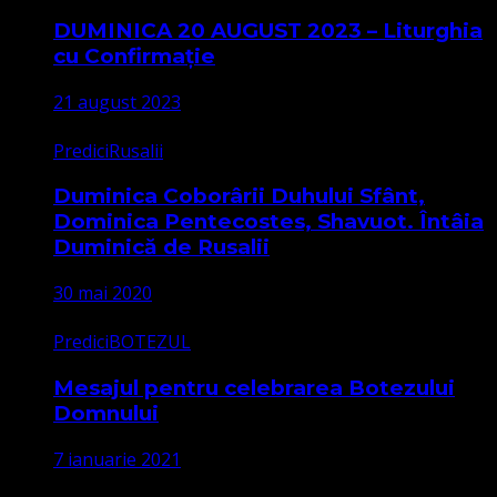
DUMINICA 20 AUGUST 2023 – Liturghia
cu Confirmație
21 august 2023
Predici
Rusalii
Duminica Coborârii Duhului Sfânt,
Dominica Pentecostes, Shavuot. Întâia
Duminică de Rusalii
30 mai 2020
Predici
BOTEZUL
Mesajul pentru celebrarea Botezului
Domnului
7 ianuarie 2021