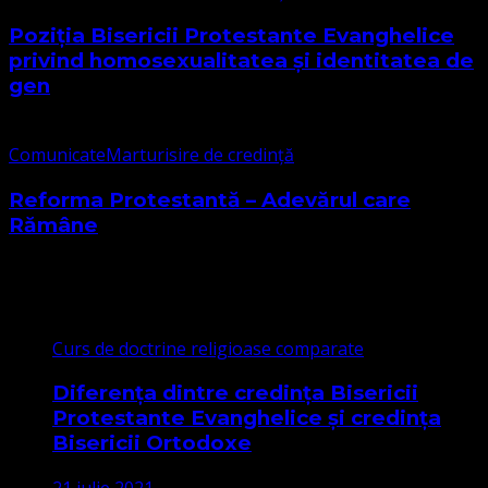
Poziția Bisericii Protestante Evanghelice
privind homosexualitatea și identitatea de
gen
Comunicate
Marturisire de credință
Reforma Protestantă – Adevărul care
Rămâne
Cele mai citite
Curs de doctrine religioase comparate
Diferența dintre credința Bisericii
Protestante Evanghelice și credința
Bisericii Ortodoxe