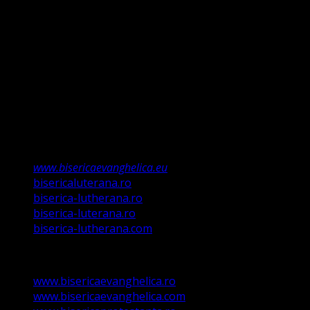
întemeiem credința pe Porunca Domnului așa cum o
relevă Martin Luther, nu înseamnă că am fi o biserică a
legii ci a Poruncii lui Hristos care așa a ordonat „și
învățații să păzească tot ce Eu v-am poruncit”.
Această biserică este o Biserică Evanghelică
Valdenză, Metodistă și Lutherană și este formată în
structura reglementată de art. 4,5 și 6 Legea
489/2006
Asociație Religioasă în curs de înscriere în
Registrul Asociațiilor Religioase.
www.bisericaevanghelica.eu
bisericaluterana.ro
biserica-lutherana.ro
biserica-luterana.ro
biserica-lutherana.com
www.bisericaevanghelica.ro
www.bisericaevanghelica.com