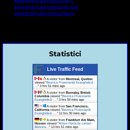
www.bisericaprotestanta.ro
www.bisericaprotestanta.com
www.bisericaprotestanta.eu
contact@bisericaevanghelica.com
+40720435515 Marius Leontiuc
Statistici
Live Traffic Feed
A visitor from
Montreal, Quebec
viewed "
Biserica Protestantă Evanghelică -
…
"
3 hrs 51 mins ago
A visitor from
Burnaby, British
Columbia
viewed "
Biserica Protestantă
Evanghelică -…
"
4 hrs ago
A visitor from
San Francisco,
California
viewed "
Biserica Protestantă
Evanghelică -…
"
12 hrs 30 mins ago
A visitor from
Frankfurt Am Main,
Hessen
viewed "
Arhive Harfa de cantari -
Biserica…
"
13 hrs 51 mins ago