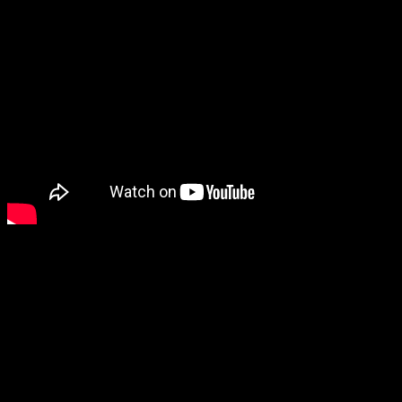
Duminica 3 Octombrie 2021
Defăimarea prilej și păcat
textul predicii pentru această săptămână se găsește la sf.
ev. după Matei 18: 7, 10-14
7 Vai de lume, din pricina prilejurilor de păcătuire, fiindcă nu
se poate să nu vină prilejuri de păcătuire! Dar vai de omul
acela prin care vine prilejul de păcătuire!