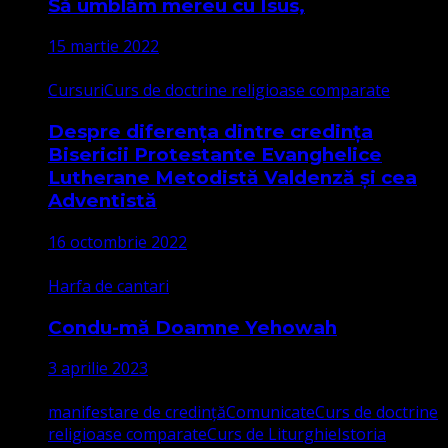
Să umblăm mereu cu Isus,
15 martie 2022
Cursuri
Curs de doctrine religioase comparate
Despre diferența dintre credința
Bisericii Protestante Evanghelice
Lutherane Metodistă Valdenză și cea
Adventistă
16 octombrie 2022
Harfa de cantari
Condu-mă Doamne Yehowah
3 aprilie 2023
manifestare de credință
Comunicate
Curs de doctrine
religioase comparate
Curs de Liturghie
Istoria