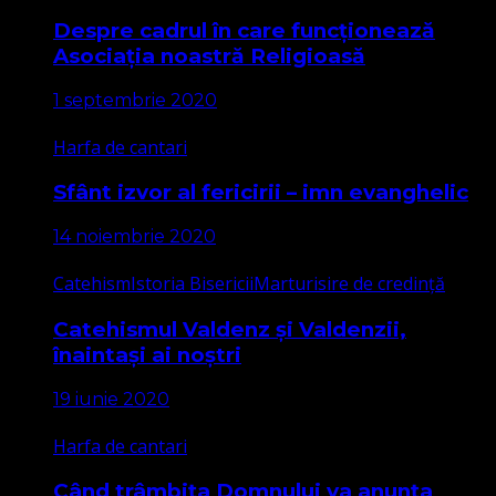
Despre cadrul în care funcționează
Asociația noastră Religioasă
1 septembrie 2020
Harfa de cantari
Sfânt izvor al fericirii – imn evanghelic
14 noiembrie 2020
Catehism
Istoria Bisericii
Marturisire de credință
Catehismul Valdenz și Valdenzii,
înaintași ai noștri
19 iunie 2020
Harfa de cantari
Când trâmbița Domnului va anunța