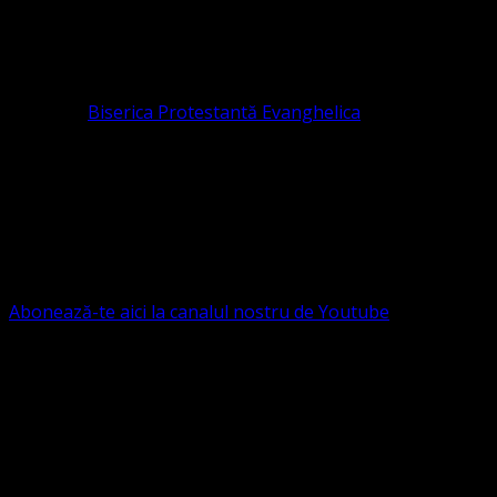
Organizația religioasă.
pastor coordonator: Leontiuc Marius
Pastor la
Biserica Protestantă Evanghelica
Contact: contact@bisericaevanghelica.com
Ne puteți susține financiar. Iată datele noastre: Conventia
Protestantă Evanghelică Valdenză-Metodistă-Lutherană ,
IBAN: RO84BRDE360SV00405463600, in RON, Banca
B.R.D. - G.S.G., SWIFT CODE: BRDEROBU
Abonează-te aici la canalul nostru de Youtube