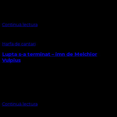
din Legea nr. 218 din 23.04.2002 data de 25 martie a fost
desemnată Ziua Poliţiei Române. Alegerea acestei date
este legată de …
Continuă lectura
Harfa de cantari
Lupta s-a terminat – imn de Melchior
Vulpius
Autor Melchior Vulpius (1560-1615), martir evanghelic
Traducere : Prezbiter Marius Leontiuc – Biserica
Protestantă Evanghelică Numele imnului cunoscut „The
Strife Is O’er, the Battle Done” Lupta morții s-a terminat;
Domnul …
Continuă lectura