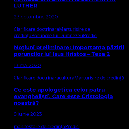
LUTHER
23 octombrie 2020
Clarificare doctrinara
Marturisire de
credință
Poruncile lui Dumnezeu
Predici
Noțiuni preliminare: Importanța păzirii
poruncilor lui Isus Hristos – Teza 2
13 mai 2020
Clarificare doctrinara
cultura
Marturisire de credință
Ce este apologetica celor patru
evangheliști. Care este Cristologia
noastră?
9 iunie 2023
manifestare de credință
Predici