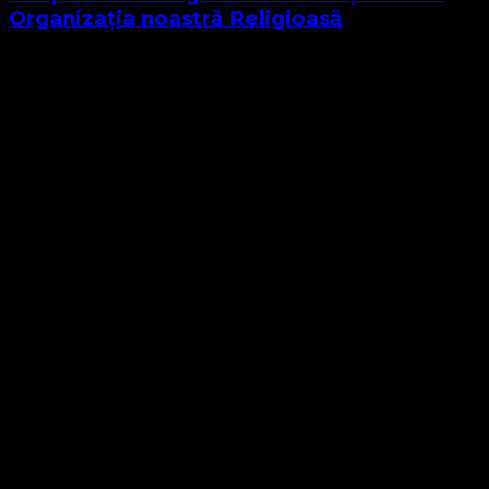
Organizația noastră Religioasă
Sponsor Site