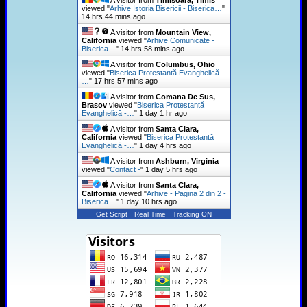
viewed "
Arhive Istoria Bisericii - Biserica…
"
14 hrs 44 mins ago
A visitor from
Mountain View,
California
viewed "
Arhive Comunicate -
Biserica…
"
14 hrs 58 mins ago
A visitor from
Columbus, Ohio
viewed "
Biserica Protestantă Evanghelică -
…
"
17 hrs 57 mins ago
A visitor from
Comana De Sus,
Brasov
viewed "
Biserica Protestantă
Evanghelică -…
"
1 day 1 hr ago
A visitor from
Santa Clara,
California
viewed "
Biserica Protestantă
Evanghelică -…
"
1 day 4 hrs ago
A visitor from
Ashburn, Virginia
viewed "
Contact -
"
1 day 5 hrs ago
A visitor from
Santa Clara,
California
viewed "
Arhive - Pagina 2 din 2 -
Biserica…
"
1 day 10 hrs ago
Get Script
Real Time
Tracking ON