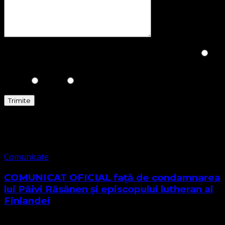
Please prove you are human by selecting the
Truck
.
Comunicate
Comunicate
COMUNICAT OFICIAL față de condamnarea
lui Päivi Räsänen și episcopului lutheran al
Finlandei