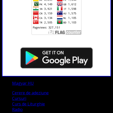
Magyar HU
Cerere de adeziune
Cursuri
Curs de Liturghie
Radio