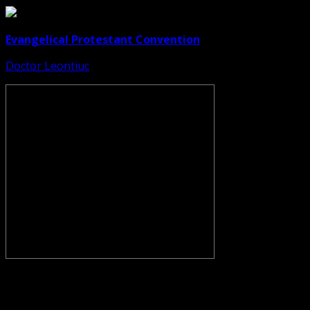
Evangelical Protestant Convention
Doctor Leontiuc
CONVENŢIA PROTESTANTĂ EVANGHELICĂ VALDENZĂ –
METODISTĂ – LUTHERANĂ nu se confundă cu Biserica