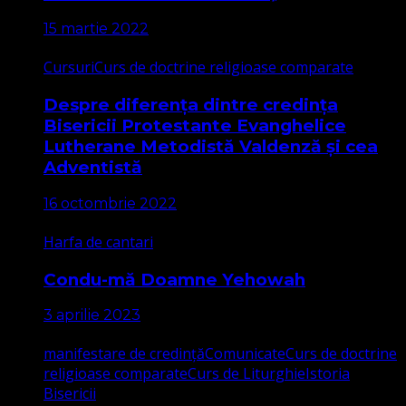
15 martie 2022
Cursuri
Curs de doctrine religioase comparate
Despre diferența dintre credința
Bisericii Protestante Evanghelice
Lutherane Metodistă Valdenză și cea
Adventistă
16 octombrie 2022
Harfa de cantari
Condu-mă Doamne Yehowah
3 aprilie 2023
manifestare de credință
Comunicate
Curs de doctrine
religioase comparate
Curs de Liturghie
Istoria
Bisericii