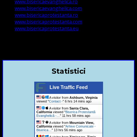
www.bisericaevanghelica.ro
www.bisericaevanghelica.com
www.bisericaprotestanta.ro
www.bisericaprotestanta.com
www.bisericaprotestanta.eu
contact@bisericaevanghelica.com
+40720435515 Marius Leontiuc
Statistici
Live Traffic Feed
A visitor from
Ashburn, Virginia
viewed "
Contact -
"
6 hrs 14 mins ago
A visitor from
Santa Clara,
California
viewed "
Biserica Protestantă
Evanghelică -…
"
11 hrs 58 mins ago
A visitor from
Mountain View,
California
viewed "
Arhive Comunicate -
Biserica…
"
13 hrs 56 mins ago
A visitor from
Timisoara, Timis