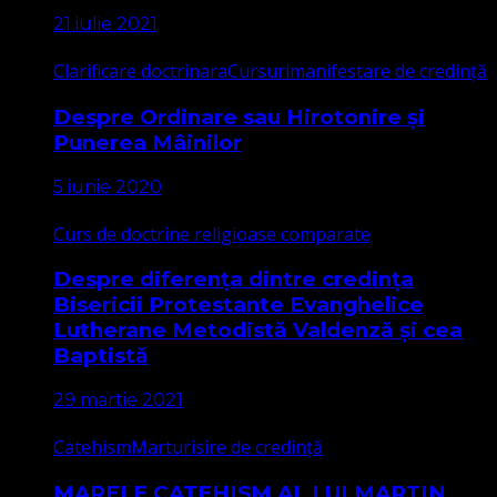
21 iulie 2021
Clarificare doctrinara
Cursuri
manifestare de credință
Despre Ordinare sau Hirotonire și
Punerea Mâinilor
5 iunie 2020
Curs de doctrine religioase comparate
Despre diferența dintre credința
Bisericii Protestante Evanghelice
Lutherane Metodistă Valdenză și cea
Baptistă
29 martie 2021
Catehism
Marturisire de credință
MARELE CATEHISM AL LUI MARTIN