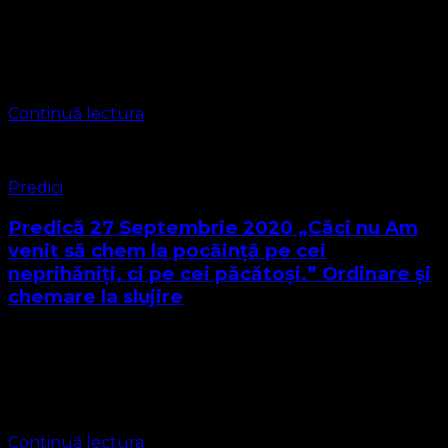
Iubiți frați și surori, iubiți prieteni ai Bisericii Protestante
Evanghelice ! Textul biblic predicii de astăzi este din
Evanghelia Sfântului Apostol MATEI cap 28:16-20, citim
Cuvântul Domnului 16 Cei unsprezece …
Continuă lectura
Predici
Predică 27 Septembrie 2020 „Căci nu Am
venit să chem la pocăinţă pe cei
neprihăniţi, ci pe cei păcătoşi.” Ordinare și
chemare la slujire
Cuvântul Domnului pentru această Duminică și noua
săptămână este din Evanghelia Sfântului Apostol Matei
cap. 9. Citim Cuvântul Domnului Vindecarea unui
slăbănog 1 Isus S-a suit într-o corabie, a trecut …
Continuă lectura