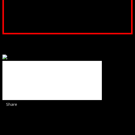
RON, Banca B.R.D. - G.S.G., SWIFT CODE: BRDEROBU
Poți dona prin paypal sau card, ajutând lucrarea
noastră. Dumnezeu răsplătește însutit efortul tău
pentru Biserica Protestantă Evanghelică
Binecuvântate fie cu iertare și mântuire sufletele care
ajută Biserica noastră !
Share
Sediul Asociației Religioase