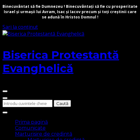
Binecuvântat să fie Dumnezeu ! Binecuvântați să fie cu prosperitate
Israel și urmașii lui Avram, Isac și Iacov precum și toți creștinii care
se adună în Hristos Domnul !
Sari la conținut
Biserica Protestantă
Evanghelică
Cauți
ceva?
Prima pagină
Comunicate
Marturisire de credință
Marturisire de credință