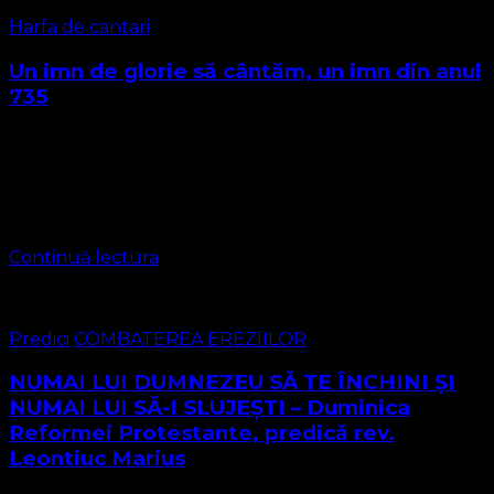
Harfa de cantari
Un imn de glorie să cântăm, un imn din anul
735
Autorul acestui imn poartă denumirea de Bede, imnul
este scris în anul 735 și se numea „Hymnum canamus
gloriae”, este un imn al bisericii primare, este de
inspirație divină și …
Continuă lectura
Predici
COMBATEREA EREZIILOR
NUMAI LUI DUMNEZEU SĂ TE ÎNCHINI ȘI
NUMAI LUI SĂ-I SLUJEȘTI – Duminica
Reformei Protestante, predică rev.
Leontiuc Marius