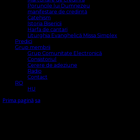
Poruncile lui Dumnezeu
manifestare de credință
Catehism
Istoria Bisericii
Harfa de cantari
Liturghia Evanghelică Missa Simplex
Predici
Grup membrii
Grup Comunitate Electronică
Consistoriul
Cerere de adeziune
Radio
Contact
RO
HU
Prima pagină
sa
sa
Arăt
7 rezultat(e)