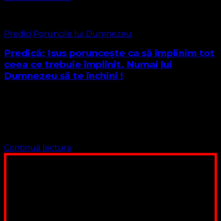
Predici
Poruncile lui Dumnezeu
Predică: Isus poruncește ca să împlinim tot
ceea ce trebuie împlinit. Numai lui
Dumnezeu să te închini !
Dragi frați și surori în Domnul Textul Biblic pentru astăzi
este găsit în Evanghelia după Matei, citim Cuvântul
Domnului Matei cap. 3:14-17 14 Dar Ioan căuta să-l
oprească. „Eu”, zicea …
Continuă lectura
Poți dona bani și să sprijini această lucrare a Domnului.
Suntem cea mai nevoiașă biserică din România. Nu avem
fond pentru a ne salariza pastorii, nu avem construcții
unde să ne adunăm, sediul nostru este în locuința unuia
dintre slujitorii noștri. Ajutorul tău este o binecuvântare
Contul nostru: IBAN: RO84BRDE360SV00405463600, in