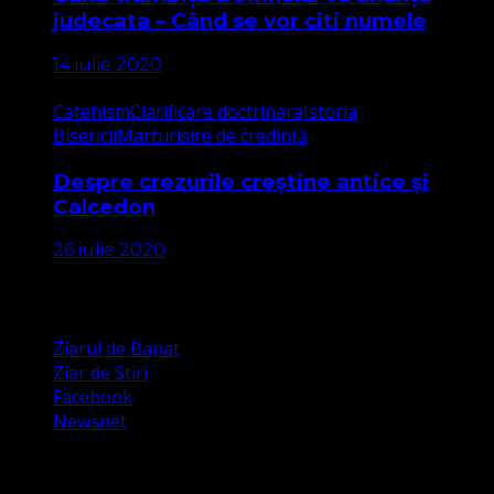
judecata – Când se vor citi numele
14 iulie 2020
Catehism
Clarificare doctrinara
Istoria
Bisericii
Marturisire de credință
Despre crezurile creștine antice și
Calcedon
26 iulie 2020
Apariții Media
Ziarul de Banat
Ziar de Stiri
Facebook
Newsnet
Dorim un like pe newsnet