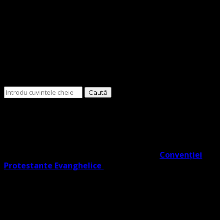
Cauți
ceva?
O Biserică Protestantă Evanghelică cu o doctrină în
trunchiul comun al Reformei rezultat din învățătura
Lutherană, Moraviană Boemă și Valdenză în acord cu
Noul Testament. O biserică cu adevărat Evanghelic-
Lutherană în slujba ta co- semnatară a
Convenției
Protestante Evanghelice
din Europa.
Biserica noastră învață credincioșii săi Poruncile
Domnului ISUS care reprezintă EVANGHELIA, regăsite în
Noul Testament (potrivit Fapte 1:2), și facem distincție
clară între Legea lui Dumnezeu dată Evreilor prin Moise