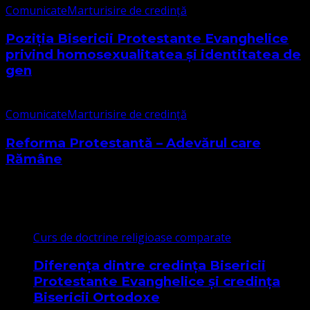
Comunicate
Marturisire de credință
Poziția Bisericii Protestante Evanghelice
privind homosexualitatea și identitatea de
gen
Comunicate
Marturisire de credință
Reforma Protestantă – Adevărul care
Rămâne
Cele mai citite
Curs de doctrine religioase comparate
Diferența dintre credința Bisericii
Protestante Evanghelice și credința
Bisericii Ortodoxe