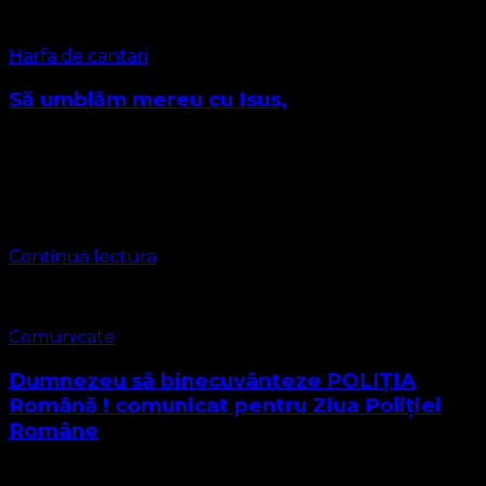
Harfa de cantari
Să umblăm mereu cu Isus,
Autor: Sigmund von Birken, Melodia : Georg Gottfried
Boltze, 1788 Traducere: Prezbiter Marius Leontiuc 1. Să
umblăm mereu cu Isus, Ascultând Cuvântul Sfânt, Fugi
de-a lumii înșelăciuni Ce suflete …
Continuă lectura
Comunicate
Dumnezeu să binecuvânteze POLIȚIA
Română ! comunicat pentru Ziua Poliției
Române
Ziua Bunei Vestiri este și Ziua poliției Române. Prin art. 50