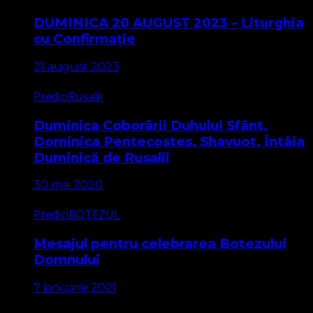
DUMINICA 20 AUGUST 2023 – Liturghia
cu Confirmație
21 august 2023
Predici
Rusalii
Duminica Coborârii Duhului Sfânt,
Dominica Pentecostes, Shavuot. Întâia
Duminică de Rusalii
30 mai 2020
Predici
BOTEZUL
Mesajul pentru celebrarea Botezului
Domnului
7 ianuarie 2021