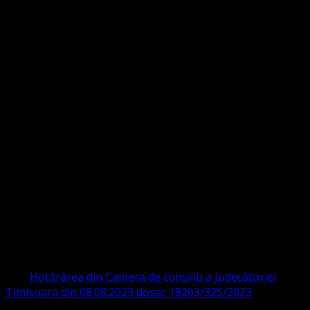
Strada Sinaia 19,
Ghiroda 307200 IBAN: RO84BRDE360SV00405463600 BRD
ORGANIZAȚIA RELIGIOASĂ CONVENŢIA
PROTESTANTĂ EVANGHELICĂ VALDENZĂ
– METODISTĂ – LUTHERANĂ
CIF 16759059 aprobată cu modificări la statut și denumire
prin
Hotărârea din Camera de consiliu a Judecătoriei
Timișoara din 08.08.2023 dosar 18263/325/2023
.
ASOCIAȚIA RELIGIOASĂ este prezentă și în România prin