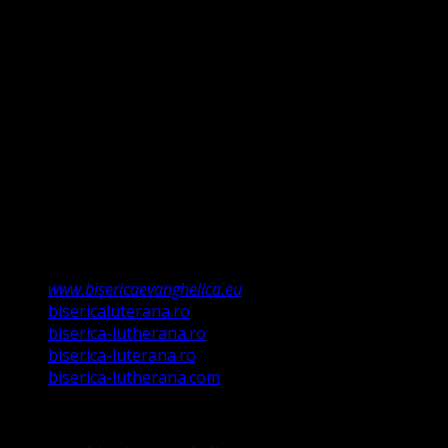
și Evanghelie, Legea iudaică nu mai ține, ea a fost valabilă
doar până la Ioan Botezătorul (Luca 16:16). Faptul că ne
întemeiem credința pe Porunca Domnului așa cum o
relevă Martin Luther, nu înseamnă că am fi o biserică a
legii ci a Poruncii lui Hristos care așa a ordonat „și
învățații să păzească tot ce Eu v-am poruncit”.
Această biserică este o Biserică Evanghelică
Valdenză, Metodistă și Lutherană și este formată în
structura reglementată de art. 4,5 și 6 Legea
489/2006
Asociație Religioasă în curs de înscriere în
Registrul Asociațiilor Religioase.
www.bisericaevanghelica.eu
bisericaluterana.ro
biserica-lutherana.ro
biserica-luterana.ro
biserica-lutherana.com