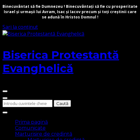
Binecuvântat să fie Dumnezeu ! Binecuvântați să fie cu prosperitate
Israel și urmașii lui Avram, Isac și Iacov precum și toți creștinii care
se adună în Hristos Domnul !
Sari la conținut
Biserica Protestantă
Evanghelică
Cauți
ceva?
Prima pagină
Comunicate
Marturisire de credință
Marturisire de credință