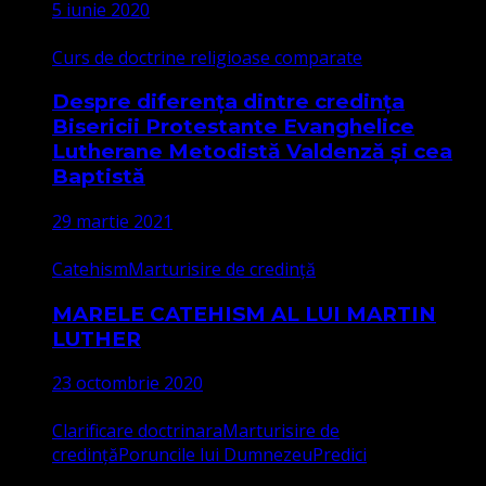
5 iunie 2020
Curs de doctrine religioase comparate
Despre diferența dintre credința
Bisericii Protestante Evanghelice
Lutherane Metodistă Valdenză și cea
Baptistă
29 martie 2021
Catehism
Marturisire de credință
MARELE CATEHISM AL LUI MARTIN
LUTHER
23 octombrie 2020
Clarificare doctrinara
Marturisire de
credință
Poruncile lui Dumnezeu
Predici