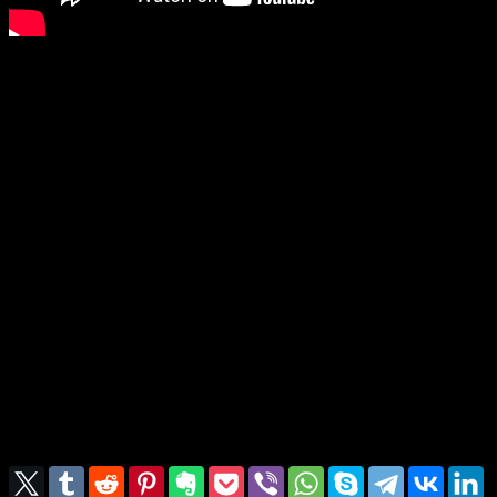
Serviciul divin de înmormântare a surorii Ignătoaie Elena,
soţia pastorului Iosif Ignătoaie, a fost oficiat de Biserica
Protestantă Evanghelică în colaborare cu fratele pastor
Catană Gheorghe şi Constantin Leontiuc
Au oficiat şi slujit astfel:
Pastor Leontiuc Marius, Biserica Protestantă Evanghelică
– initio, coordonare şi benedictie
Pastor Catană Gheorghe, Biserica Logos şi director al
Liceului Logos – memento, program şi necrolog
Pastor Leontiuc Constantin – predică
Medic primar Voicu Tudorache – memento şi îndemn
Catană Doina şi Leontiuc Iuliana – coordonare cântări şi
momente de poeyie şi reflexii
materialul video a fost posibil cu sprijinul fratelui
Ignătoaie Adrian de la Biserica Smirna din Timişoara