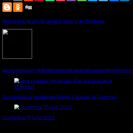
Abonează-te aici la canalul nostru de Youtube
1965
(Visited 589 times, 2 visits today)
a
automată
ciornă
de
divin
elen
elena
ignătoaie
ignătoie
înmor
Navigare
în
Sora noastră Ignătoaie Elena a plecat la Domnul
articole
Duminica 17 iulie 2022
S-ar putea să vă intereseze și...