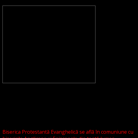
CONVENŢIA PROTESTANTĂ EVANGHELICĂ VALDENZĂ –
METODISTĂ – LUTHERANĂ nu se confundă cu Biserica
Evanghelică-Lutherană Sinod Prezbiteriană , nici cu
Biserica Evanghelică C.A. din România, și nici cu alte
grupări religioase sau asociații lutherane autonome .
Biserica Protestantă Evanghelică se află în comuniune cu