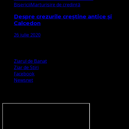
Bisericii
Marturisire de credință
Despre crezurile creștine antice și
Calcedon
26 iulie 2020
Apariții Media
Ziarul de Banat
Ziar de Stiri
Facebook
Newsnet
Dorim un like pe newsnet