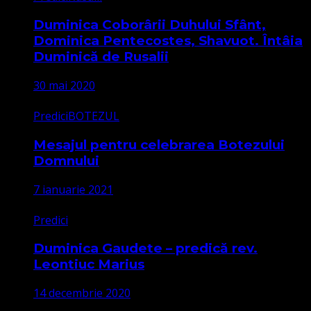
Duminica Coborârii Duhului Sfânt,
Dominica Pentecostes, Shavuot. Întâia
Duminică de Rusalii
30 mai 2020
Predici
BOTEZUL
Mesajul pentru celebrarea Botezului
Domnului
7 ianuarie 2021
Predici
Duminica Gaudete – predică rev.
Leontiuc Marius
14 decembrie 2020