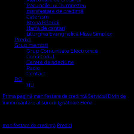
Poruncile lui Dumnezeu
manifestare de credință
Catehism
Istoria Bisericii
Harfa de cantari
Liturghia Evanghelică Missa Simplex
Predici
Grup membrii
Grup Comunitate Electronică
Consistoriul
Cerere de adeziune
Radio
Contact
RO
HU
Prima pagină
manifestare de credință
Serviciul Divin de
înmormântare al surorii Ignătoaie Elena
manifestare de credință
Predici