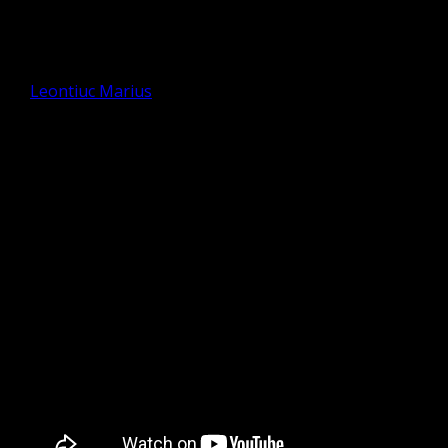
Serviciul Divin de înmormântare
al surorii Ignătoaie Elena
de
Leontiuc Marius