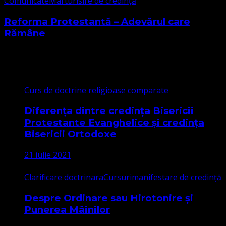
Comunicate
Marturisire de credință
Reforma Protestantă – Adevărul care
Rămâne
Cele mai citite
Curs de doctrine religioase comparate
Diferența dintre credința Bisericii
Protestante Evanghelice și credința
Bisericii Ortodoxe
21 iulie 2021
Clarificare doctrinara
Cursuri
manifestare de credință
Despre Ordinare sau Hirotonire și
Punerea Mâinilor