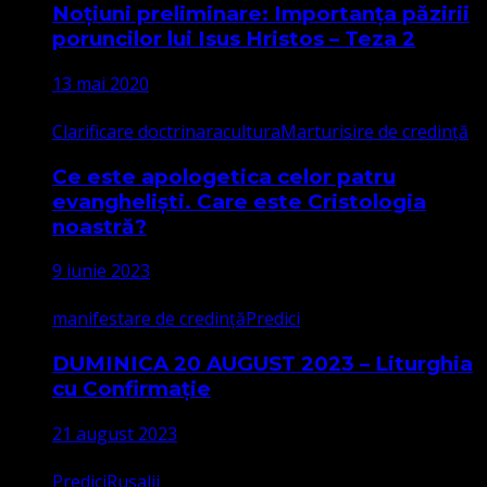
Noțiuni preliminare: Importanța păzirii
poruncilor lui Isus Hristos – Teza 2
13 mai 2020
Clarificare doctrinara
cultura
Marturisire de credință
Ce este apologetica celor patru
evangheliști. Care este Cristologia
noastră?
9 iunie 2023
manifestare de credință
Predici
DUMINICA 20 AUGUST 2023 – Liturghia
cu Confirmație
21 august 2023
Predici
Rusalii