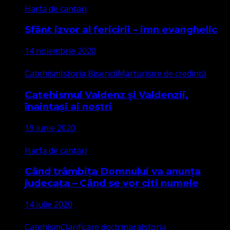
Harfa de cantari
Sfânt izvor al fericirii – imn evanghelic
14 noiembrie 2020
Catehism
Istoria Bisericii
Marturisire de credință
Catehismul Valdenz și Valdenzii,
înaintași ai noștri
19 iunie 2020
Harfa de cantari
Când trâmbița Domnului va anunța
judecata – Când se vor citi numele
14 iulie 2020
Catehism
Clarificare doctrinara
Istoria