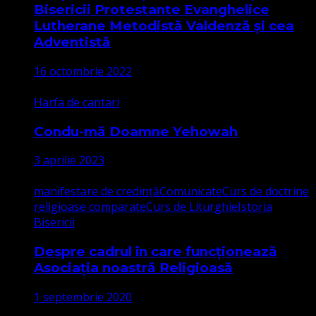
Bisericii Protestante Evanghelice
Lutherane Metodistă Valdenză și cea
Adventistă
16 octombrie 2022
Harfa de cantari
Condu-mă Doamne Yehowah
3 aprilie 2023
manifestare de credință
Comunicate
Curs de doctrine
religioase comparate
Curs de Liturghie
Istoria
Bisericii
Despre cadrul în care funcționează
Asociația noastră Religioasă
1 septembrie 2020