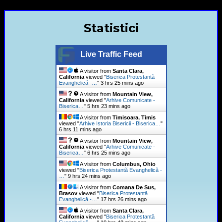
Statistici
Live Traffic Feed
A visitor from
Santa Clara,
California
viewed "
Biserica Protestantă
Evanghelică -…
"
3 hrs 25 mins ago
A visitor from
Mountain View,
California
viewed "
Arhive Comunicate -
Biserica…
"
5 hrs 23 mins ago
A visitor from
Timisoara, Timis
viewed "
Arhive Istoria Bisericii - Biserica…
"
6 hrs 11 mins ago
A visitor from
Mountain View,
California
viewed "
Arhive Comunicate -
Biserica…
"
6 hrs 25 mins ago
A visitor from
Columbus, Ohio
viewed "
Biserica Protestantă Evanghelică -
…
"
9 hrs 24 mins ago
A visitor from
Comana De Sus,
Brasov
viewed "
Biserica Protestantă
Evanghelică -…
"
17 hrs 26 mins ago
A visitor from
Santa Clara,
California
viewed "
Biserica Protestantă