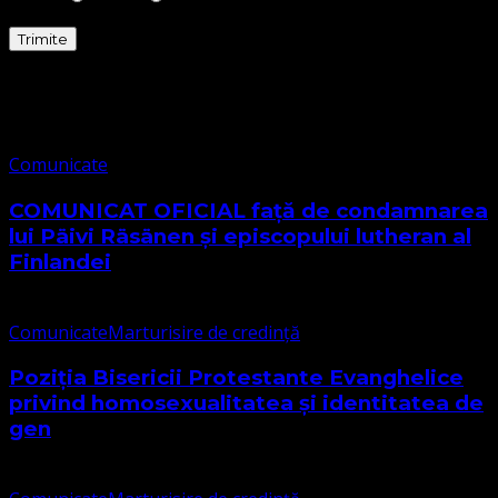
Comunicate
Comunicate
COMUNICAT OFICIAL față de condamnarea
lui Päivi Räsänen și episcopului lutheran al
Finlandei
Comunicate
Marturisire de credință
Poziția Bisericii Protestante Evanghelice
privind homosexualitatea și identitatea de
gen