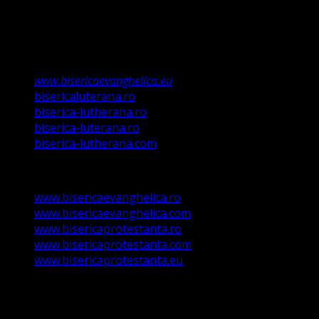
Valdenză, Metodistă și Lutherană și este formată în
structura reglementată de art. 4,5 și 6 Legea
489/2006
Asociație Religioasă în curs de înscriere în
Registrul Asociațiilor Religioase.
www.bisericaevanghelica.eu
bisericaluterana.ro
biserica-lutherana.ro
biserica-luterana.ro
biserica-lutherana.com
www.bisericaevanghelica.ro
www.bisericaevanghelica.com
www.bisericaprotestanta.ro
www.bisericaprotestanta.com
www.bisericaprotestanta.eu
contact@bisericaevanghelica.com
+40720435515 Marius Leontiuc