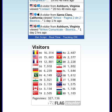
Evanghelică -…
"
19 hrs 48 mins ago
A visitor from
Ashburn, Virginia
viewed "
Contact -
"
20 hrs 48 mins ago
A visitor from
Santa Clara,
California
viewed "
Arhive - Pagina 2 din 2 -
Biserica…
"
1 day 1 hr ago
A visitor from
Ashburn, Virginia
viewed "
Arhive Comunicate - Biserica…
"
1
day 2 hrs ago
Get Script
Real Time
Tracking ON