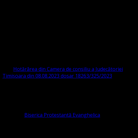
Strada Sinaia 19,
Ghiroda 307200 IBAN: RO84BRDE360SV00405463600 BRD
ORGANIZAȚIA RELIGIOASĂ CONVENŢIA
PROTESTANTĂ EVANGHELICĂ VALDENZĂ
– METODISTĂ – LUTHERANĂ
CIF 16759059 aprobată cu modificări la statut și denumire
prin
Hotărârea din Camera de consiliu a Judecătoriei
Timișoara din 08.08.2023 dosar 18263/325/2023
.
ASOCIAȚIA RELIGIOASĂ este prezentă și în România prin
Organizația religioasă.
pastor coordonator: Leontiuc Marius
Pastor la
Biserica Protestantă Evanghelica
Contact: contact@bisericaevanghelica.com