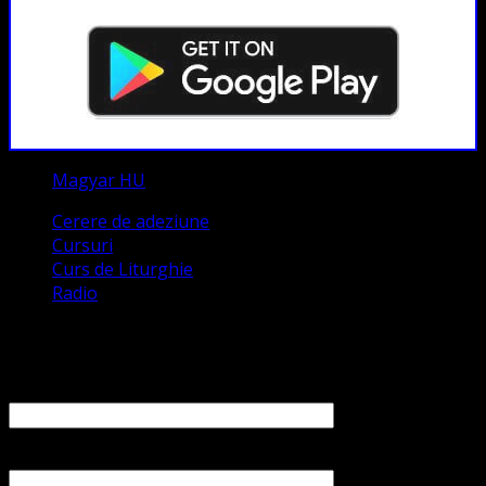
Magyar HU
Cerere de adeziune
Cursuri
Curs de Liturghie
Radio
Contact
Numele tău (obligatoriu)
Emailul tău (obligatoriu)