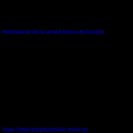
Ne puteți susține financiar. Iată datele noastre: Conventia
Protestantă Evanghelică Valdenză-Metodistă-Lutherană ,
IBAN: RO84BRDE360SV00405463600, in RON, Banca
B.R.D. - G.S.G., SWIFT CODE: BRDEROBU
Abonează-te aici la canalul nostru de Youtube
Următorul serviciu divin online
Duminica de la ora 11:00 – 11:45
România
,
ora 10:00-
10:45 Austria, Ungaria, Germania, Belgia, Franța, ora
9:00-9:45 Anglia, Irlanda suntem online pe Google Meet
https://meet.google.com/atk-nnob-rxy