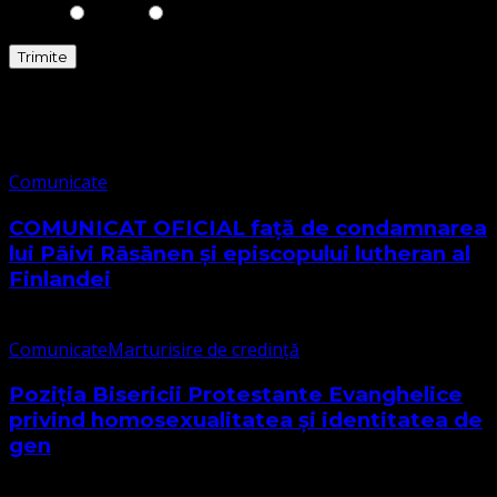
Comunicate
Comunicate
COMUNICAT OFICIAL față de condamnarea
lui Päivi Räsänen și episcopului lutheran al
Finlandei
Comunicate
Marturisire de credință
Poziția Bisericii Protestante Evanghelice
privind homosexualitatea și identitatea de
gen