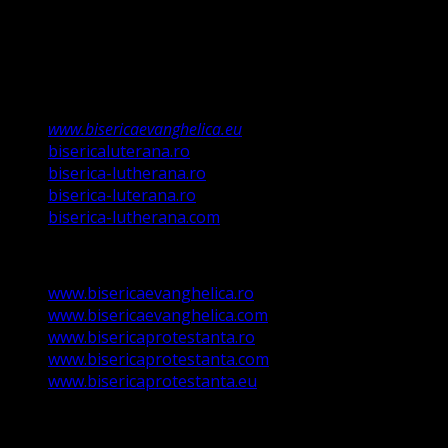
Această biserică este o Biserică Evanghelică
Valdenză, Metodistă și Lutherană și este formată în
structura reglementată de art. 4,5 și 6 Legea
489/2006
Asociație Religioasă în curs de înscriere în
Registrul Asociațiilor Religioase.
www.bisericaevanghelica.eu
bisericaluterana.ro
biserica-lutherana.ro
biserica-luterana.ro
biserica-lutherana.com
www.bisericaevanghelica.ro
www.bisericaevanghelica.com
www.bisericaprotestanta.ro
www.bisericaprotestanta.com
www.bisericaprotestanta.eu
contact@bisericaevanghelica.com