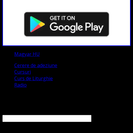
Magyar HU
Cerere de adeziune
Cursuri
Curs de Liturghie
Radio
Contact
Numele tău (obligatoriu)
Emailul tău (obligatoriu)