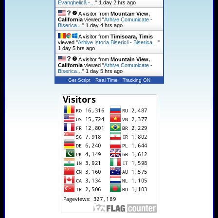
Evanghelică -…
"
1 day 2 hrs ago
A visitor from
Mountain View,
California
viewed "
Arhive Comunicate -
Biserica…
"
1 day 4 hrs ago
A visitor from
Timisoara, Timis
viewed "
Arhive Istoria Bisericii - Biserica…
"
1 day 5 hrs ago
A visitor from
Mountain View,
California
viewed "
Arhive Comunicate -
Biserica…
"
1 day 5 hrs ago
Get Script
Real Time
Tracking ON