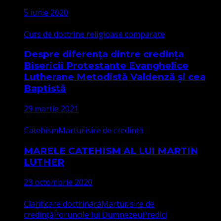
5 iunie 2020
Curs de doctrine religioase comparate
Despre diferența dintre credința
Bisericii Protestante Evanghelice
Lutherane Metodistă Valdenză și cea
Baptistă
29 martie 2021
Catehism
Marturisire de credință
MARELE CATEHISM AL LUI MARTIN
LUTHER
23 octombrie 2020
Clarificare doctrinara
Marturisire de
credință
Poruncile lui Dumnezeu
Predici