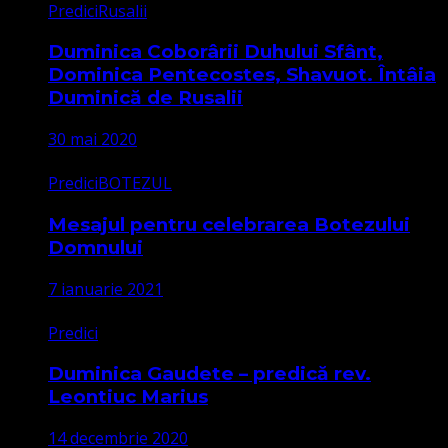
Predici
Rusalii
Duminica Coborârii Duhului Sfânt,
Dominica Pentecostes, Shavuot. Întâia
Duminică de Rusalii
30 mai 2020
Predici
BOTEZUL
Mesajul pentru celebrarea Botezului
Domnului
7 ianuarie 2021
Predici
Duminica Gaudete – predică rev.
Leontiuc Marius
14 decembrie 2020