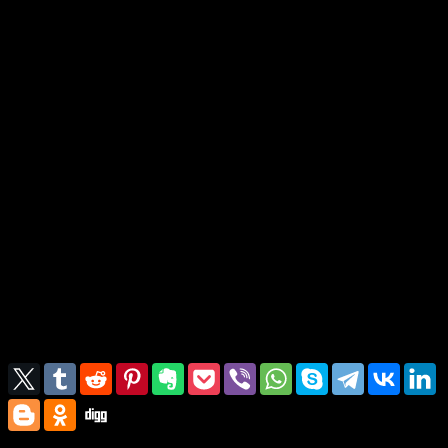
aceştia?” „Da, Doamne”, I-a răspuns Petru, „ştii că Te
iubesc.” Isus i-a zis: „Paşte mieluşeii Mei.”
16 I-a zis a doua oară: „Simone, fiul lui Iona, Mă iubeşti?”
„Da, Doamne”, I-a răspuns Petru, „ştii că Te iubesc.” Isus
i-a zis: „Paşte oiţele Mele.”
17 A treia oară i-a zis Isus: „Simone, fiul lui Iona, Mă
iubeşti?” Petru s-a întristat că-i zisese a treia oară: „Mă
iubeşti?” Şi I-a răspuns: „Doamne, Tu toate le ştii, ştii că
Te iubesc.” Isus i-a zis: „Paşte oile Mele!
18 Adevărat , adevărat îţi spun că, atunci când erai mai
tânăr, singur te încingeai şi te duceai unde voiai, dar, când
vei îmbătrâni, îţi vei întinde mâinile şi altul te va încinge şi
te va duce unde nu vei voi.”
19 A zis lucrul acesta ca să arate cu ce fel de moarte va
proslăvi Petru pe Dumnezeu. Şi, după ce a vorbit astfel, i-
a zis: „Vino după Mine.”