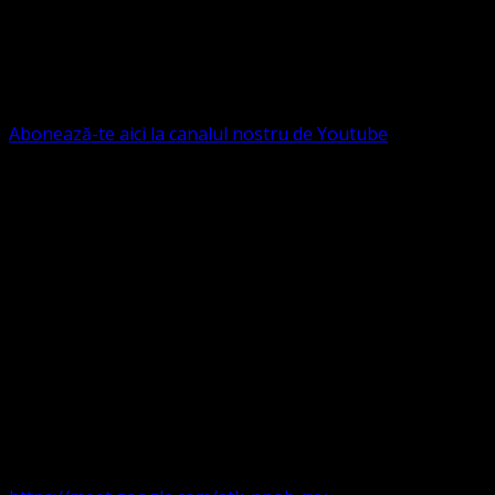
Ne puteți susține financiar. Iată datele noastre: Conventia
Protestantă Evanghelică Valdenză-Metodistă-Lutherană ,
IBAN: RO84BRDE360SV00405463600, in RON, Banca
B.R.D. - G.S.G., SWIFT CODE: BRDEROBU
Abonează-te aici la canalul nostru de Youtube
Următorul serviciu divin online
Duminica de la ora 11:00 – 11:45
România
,
ora 10:00-
10:45 Austria, Ungaria, Germania, Belgia, Franța, ora
9:00-9:45 Anglia, Irlanda suntem online pe Google Meet