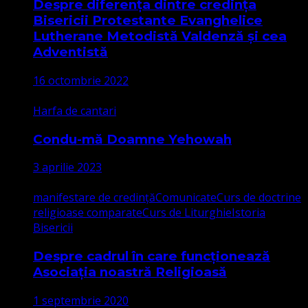
Despre diferența dintre credința
Bisericii Protestante Evanghelice
Lutherane Metodistă Valdenză și cea
Adventistă
16 octombrie 2022
Harfa de cantari
Condu-mă Doamne Yehowah
3 aprilie 2023
manifestare de credință
Comunicate
Curs de doctrine
religioase comparate
Curs de Liturghie
Istoria
Bisericii
Despre cadrul în care funcționează
Asociația noastră Religioasă
1 septembrie 2020