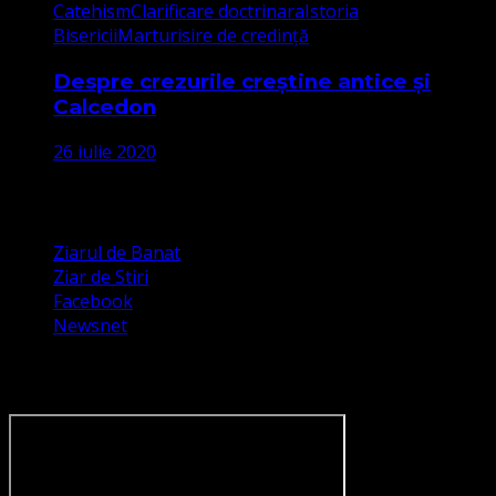
Catehism
Clarificare doctrinara
Istoria
Bisericii
Marturisire de credință
Despre crezurile creștine antice și
Calcedon
26 iulie 2020
Apariții Media
Ziarul de Banat
Ziar de Stiri
Facebook
Newsnet
Dorim un like pe newsnet