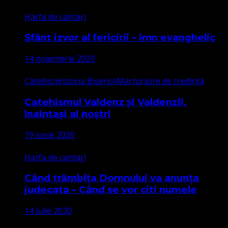
Harfa de cantari
Sfânt izvor al fericirii – imn evanghelic
14 noiembrie 2020
Catehism
Istoria Bisericii
Marturisire de credință
Catehismul Valdenz și Valdenzii,
înaintași ai noștri
19 iunie 2020
Harfa de cantari
Când trâmbița Domnului va anunța
judecata – Când se vor citi numele
14 iulie 2020