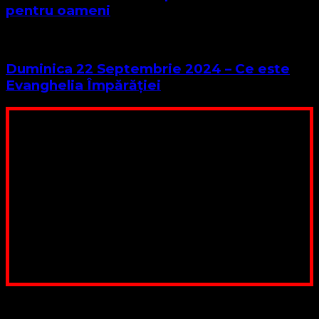
pentru oameni
Duminica 22 Septembrie 2024 – Ce este
Evanghelia Împărăției
Poți dona bani și să sprijini această lucrare a Domnului.
Suntem cea mai nevoiașă biserică din România. Nu avem
fond pentru a ne salariza pastorii, nu avem construcții
unde să ne adunăm, sediul nostru este în locuința unuia
dintre slujitorii noștri. Ajutorul tău este o binecuvântare
Contul nostru: IBAN: RO84BRDE360SV00405463600, in
RON, Banca B.R.D. - G.S.G., SWIFT CODE: BRDEROBU
Poți dona prin paypal sau card, ajutând lucrarea
noastră. Dumnezeu răsplătește însutit efortul tău
pentru Biserica Protestantă Evanghelică
Binecuvântate fie cu iertare și mântuire sufletele care