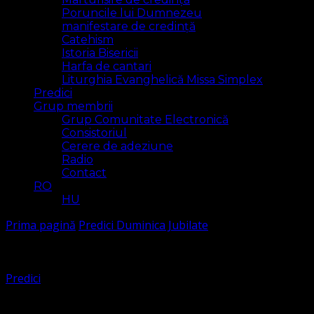
Poruncile lui Dumnezeu
manifestare de credință
Catehism
Istoria Bisericii
Harfa de cantari
Liturghia Evanghelică Missa Simplex
Predici
Grup membrii
Grup Comunitate Electronică
Consistoriul
Cerere de adeziune
Radio
Contact
RO
HU
Prima pagină
Predici
Duminica Jubilate
Predici
Duminica Jubilate