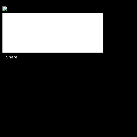
ajută Biserica noastră !
Share
Sediul Asociației Religioase