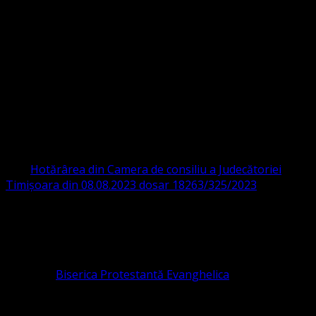
Strada Sinaia 19,
Ghiroda 307200 IBAN: RO84BRDE360SV00405463600 BRD
ORGANIZAȚIA RELIGIOASĂ CONVENŢIA
PROTESTANTĂ EVANGHELICĂ VALDENZĂ
– METODISTĂ – LUTHERANĂ
CIF 16759059 aprobată cu modificări la statut și denumire
prin
Hotărârea din Camera de consiliu a Judecătoriei
Timișoara din 08.08.2023 dosar 18263/325/2023
.
ASOCIAȚIA RELIGIOASĂ este prezentă și în România prin
Organizația religioasă.
pastor coordonator: Leontiuc Marius
Pastor la
Biserica Protestantă Evanghelica
Contact: contact@bisericaevanghelica.com