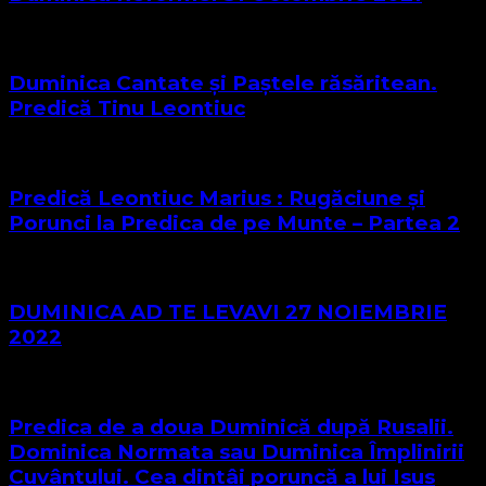
Duminica Cantate și Paștele răsăritean.
Predică Tinu Leontiuc
Predică Leontiuc Marius : Rugăciune și
Porunci la Predica de pe Munte – Partea 2
DUMINICA AD TE LEVAVI 27 NOIEMBRIE
2022
Predica de a doua Duminică după Rusalii.
Dominica Normata sau Duminica Împlinirii
Cuvântului. Cea dintâi poruncă a lui Isus