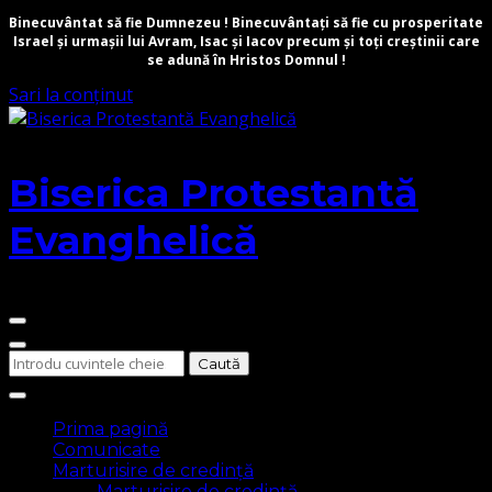
Binecuvântat să fie Dumnezeu ! Binecuvântați să fie cu prosperitate
Israel și urmașii lui Avram, Isac și Iacov precum și toți creștinii care
se adună în Hristos Domnul !
Sari la conținut
Biserica Protestantă
Evanghelică
Cauți
ceva?
Prima pagină
Comunicate
Marturisire de credință
Marturisire de credință