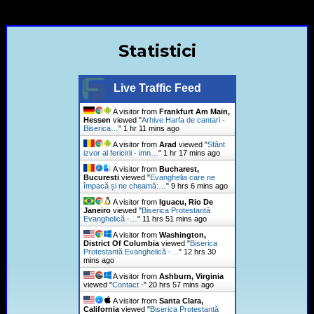
+40720435515 Marius Leontiuc
Statistici
Live Traffic Feed
A visitor from
Frankfurt Am Main,
Hessen
viewed "
Arhive Harfa de cantari -
Biserica…
"
1 hr 11 mins ago
A visitor from
Arad
viewed "
Sfânt
izvor al fericirii - imn…
"
1 hr 17 mins ago
A visitor from
Bucharest,
Bucuresti
viewed "
Evanghelia care ne
împacă și ne cheamă:…
"
9 hrs 6 mins ago
A visitor from
Iguacu, Rio De
Janeiro
viewed "
Biserica Protestantă
Evanghelică -…
"
11 hrs 51 mins ago
A visitor from
Washington,
District Of Columbia
viewed "
Biserica
Protestantă Evanghelică -…
"
12 hrs 30
mins ago
A visitor from
Ashburn, Virginia
viewed "
Contact -
"
20 hrs 57 mins ago
A visitor from
Santa Clara,
California
viewed "
Biserica Protestantă