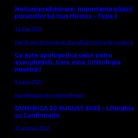
Noțiuni preliminare: Importanța păzirii
poruncilor lui Isus Hristos – Teza 2
13 mai 2020
Clarificare doctrinara
cultura
Marturisire de credință
Ce este apologetica celor patru
evangheliști. Care este Cristologia
noastră?
9 iunie 2023
manifestare de credință
Predici
DUMINICA 20 AUGUST 2023 – Liturghia
cu Confirmație
21 august 2023