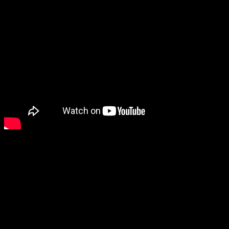
Prezbiter Reverend
Leontiuc Marius Sebastian
Textul biblic pentru Duminica Jubilate este din Evanghelia
sf. ap. Ioan cap 21:15-19
15 După ce au prânzit, Isus a zis lui Simon Petru:
„Simone, fiul lui Iona, Mă iubeşti tu mai mult decât