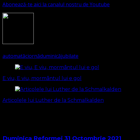
Abonează-te aici la canalul nostru de Youtube
1346
(Visited 185 times, 1 visits today)
automată
ciornă
duminică
jubilate
Navigare
în
E viu, E viu, mormântul lui e gol
articole
Articolele lui Luther de la Schmalkalden
S-ar putea să vă intereseze și...
Duminica Reformei 31 Octombrie 2021