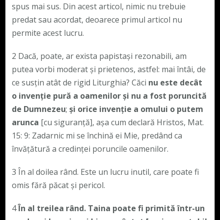
spus mai sus. Din acest articol, nimic nu trebuie
predat sau acordat, deoarece primul articol nu
permite acest lucru.
2 Dacă, poate, ar exista papistași rezonabili, am
putea vorbi moderat și prietenos, astfel: mai întâi, de
ce susțin atât de rigid Liturghia? Căci
nu este decât
o invenție pură a oamenilor și nu a fost poruncită
de Dumnezeu
;
și orice invenție a omului o putem
arunca
[cu siguranță], așa cum declară Hristos, Mat.
15: 9: Zadarnic mi se închină ei Mie, predând ca
învățătură a credinței poruncile oamenilor.
3 În al doilea rând. Este un lucru inutil, care poate fi
omis fără păcat și pericol.
4
În al treilea rând. Taina poate fi primită într-un