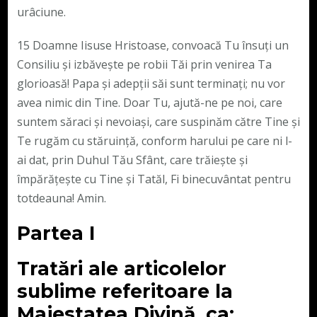
urâciune.
15 Doamne Iisuse Hristoase, convoacă Tu însuți un
Consiliu și izbăvește pe robii Tăi prin venirea Ta
glorioasă! Papa și adepții săi sunt terminați; nu vor
avea nimic din Tine. Doar Tu, ajută-ne pe noi, care
suntem săraci și nevoiași, care suspinăm către Tine și
Te rugăm cu stăruință, conform harului pe care ni l-
ai dat, prin Duhul Tău Sfânt, care trăiește și
împărățește cu Tine și Tatăl, Fi binecuvântat pentru
totdeauna! Amin.
Partea I
Tratări ale articolelor
sublime referitoare la
Majestatea Divină, ca: