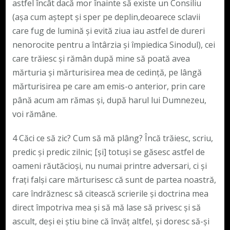
astfel încât dacă mor înainte să existe un Consiliu
(așa cum aștept și sper pe deplin,deoarece sclavii
care fug de lumină și evită ziua iau astfel de dureri
nenorocite pentru a întârzia și împiedica Sinodul), cei
care trăiesc și rămân după mine să poată avea
mărturia și mărturisirea mea de cedință, pe lângă
mărturisirea pe care am emis-o anterior, prin care
până acum am rămas și, după harul lui Dumnezeu,
voi rămâne.
4 Căci ce să zic? Cum să mă plâng? Încă trăiesc, scriu,
predic și predic zilnic; [și] totuși se găsesc astfel de
oameni răutăcioși, nu numai printre adversari, ci și
frați falși care mărturisesc că sunt de partea noastră,
care îndrăznesc să citească scrierile și doctrina mea
direct împotriva mea și să mă lase să privesc și să
ascult, deși ei știu bine că învăț altfel, și doresc să-și