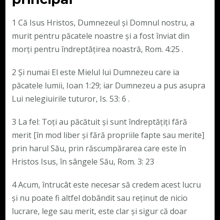
1 Că Isus Hristos, Dumnezeul și Domnul nostru, a
murit pentru păcatele noastre și a fost înviat din
morți pentru îndreptățirea noastră, Rom. 4:25 .
2 Și numai El este Mielul lui Dumnezeu care ia
păcatele lumii, Ioan 1:29; iar Dumnezeu a pus asupra
Lui nelegiuirile tuturor, Is. 53: 6 .
3 La fel: Toți au păcătuit și sunt îndreptățiți fără
merit [în mod liber și fără propriile fapte sau merite]
prin harul Său, prin răscumpărarea care este în
Hristos Isus, în sângele Său, Rom. 3: 23
4 Acum, întrucât este necesar să credem acest lucru
și nu poate fi altfel dobândit sau reținut de nicio
lucrare, lege sau merit, este clar și sigur că doar