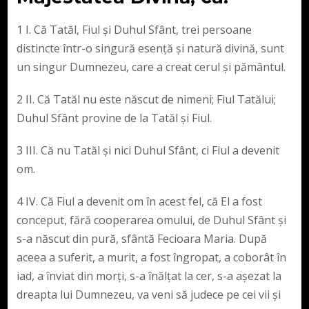
1 I. Că Tatăl, Fiul și Duhul Sfânt, trei persoane
distincte într-o singură esență și natură divină, sunt
un singur Dumnezeu, care a creat cerul și pământul.
2 II. Că Tatăl nu este născut de nimeni; Fiul Tatălui;
Duhul Sfânt provine de la Tatăl și Fiul.
3 III. Că nu Tatăl și nici Duhul Sfânt, ci Fiul a devenit
om.
4 IV. Că Fiul a devenit om în acest fel, că El a fost
conceput, fără cooperarea omului, de Duhul Sfânt și
s-a născut din pură, sfântă Fecioara Maria. După
aceea a suferit, a murit, a fost îngropat, a coborât în ​​
iad, a înviat din morți, s-a înălțat la cer, s-a așezat la
dreapta lui Dumnezeu, va veni să judece pe cei vii și