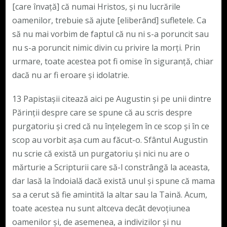
[care învață] că numai Hristos, și nu lucrările
oamenilor, trebuie să ajute [eliberând] sufletele. Ca
să nu mai vorbim de faptul că nu ni s-a poruncit sau
nu s-a poruncit nimic divin cu privire la morți. Prin
urmare, toate acestea pot fi omise în siguranță, chiar
dacă nu ar fi eroare și idolatrie.
13 Papistașii citează aici pe Augustin și pe unii dintre
Părinții despre care se spune că au scris despre
purgatoriu și cred că nu înțelegem în ce scop și în ce
scop au vorbit așa cum au făcut-o. Sfântul Augustin
nu scrie că există un purgatoriu și nici nu are o
mărturie a Scripturii care să-l constrângă la aceasta,
dar lasă la îndoială dacă există unul și spune că mama
sa a cerut să fie amintită la altar sau la Taină. Acum,
toate acestea nu sunt altceva decât devoțiunea
oamenilor și, de asemenea, a indivizilor și nu