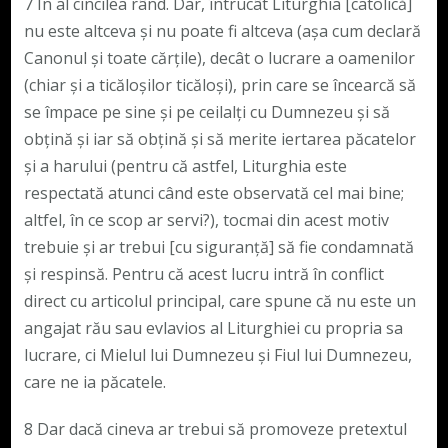
7 În al cincilea rând. Dar, întrucât Liturghia [catolică]
nu este altceva și nu poate fi altceva (așa cum declară
Canonul și toate cărțile), decât o lucrare a oamenilor
(chiar și a ticăloșilor ticăloși), prin care se încearcă să
se împace pe sine și pe ceilalți cu Dumnezeu și să
obțină și iar să obțină și să merite iertarea păcatelor
și a harului (pentru că astfel, Liturghia este
respectată atunci când este observată cel mai bine;
altfel, în ce scop ar servi?), tocmai din acest motiv
trebuie și ar trebui [cu siguranță] să fie condamnată
și respinsă. Pentru că acest lucru intră în conflict
direct cu articolul principal, care spune că nu este un
angajat rău sau evlavios al Liturghiei cu propria sa
lucrare, ci Mielul lui Dumnezeu și Fiul lui Dumnezeu,
care ne ia păcatele.
8 Dar dacă cineva ar trebui să promoveze pretextul