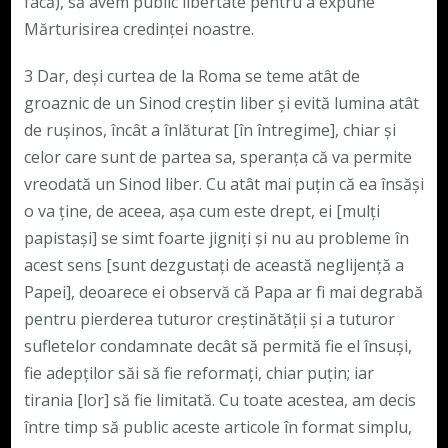
facă), să avem public libertate pentru a expune
Mărturisirea credinței noastre.
3 Dar, deși curtea de la Roma se teme atât de
groaznic de un Sinod creștin liber și evită lumina atât
de rușinos, încât a înlăturat [în întregime], chiar și
celor care sunt de partea sa, speranța că va permite
vreodată un Sinod liber. Cu atât mai puțin că ea însăși
o va ține, de aceea, așa cum este drept, ei [mulți
papistași] se simt foarte jigniți și nu au probleme în
acest sens [sunt dezgustați de această neglijență a
Papei], deoarece ei observă că Papa ar fi mai degrabă
pentru pierderea tuturor creștinătății și a tuturor
sufletelor condamnate decât să permită fie el însuși,
fie adepților săi să fie reformați, chiar puțin; iar
tirania [lor] să fie limitată. Cu toate acestea, am decis
între timp să public aceste articole în format simplu,