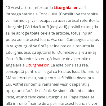
10 Acest articol referitor la
Liturghia lor
va fi
întreaga sarcină a Consiliului. [Consiliul va transpira
cel mai mult și va fi ocupat cu acest articol referitor la
Liturghie.] Căci dacă ar fi [deși ar fi] posibil ca aceștia
să ne abroge toate celelalte articole, totuși nu ar
putea admite acest lucru. Așa cum Campegius a spus
la Augsburg că va fi sfâșiat înainte de a renunța la
Liturghie, așa, cu ajutorul lui Dumnezeu, și eu m-aș
lăsa să fiu redus la cenușă înainte de a permite o
angajare a
Liturghiei lor
, Ea este bună sau rea,
concepută pentru a fi egal cu Hristos Isus, Domnul și
Mântuitorul meu, sau pentru a fi înălțat deasupra
Lui. Astfel suntem și rămânem veșnic separați și
opuși unul față de celălalt. Se simt suficient de bine
încât, atunci când cade Liturghia sa, Papalitatea se
află în ruine. Înainte de a permite acest lucru, ne vor