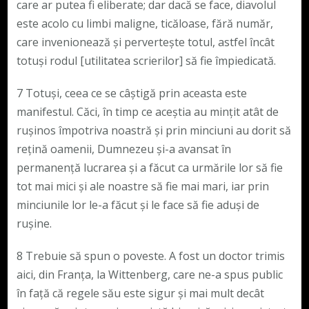
care ar putea fi eliberate; dar dacă se face, diavolul
este acolo cu limbi maligne, ticăloase, fără număr,
care invenionează și pervertește totul, astfel încât
totuși rodul [utilitatea scrierilor] să fie împiedicată.
7 Totuși, ceea ce se câștigă prin aceasta este
manifestul. Căci, în timp ce aceștia au mințit atât de
rușinos împotriva noastră și prin minciuni au dorit să
rețină oamenii, Dumnezeu și-a avansat în
permanență lucrarea și a făcut ca urmările lor să fie
tot mai mici și ale noastre să fie mai mari, iar prin
minciunile lor le-a făcut și le face să fie aduși de
rușine.
8 Trebuie să spun o poveste. A fost un doctor trimis
aici, din Franța, la Wittenberg, care ne-a spus public
în față că regele său este sigur și mai mult decât