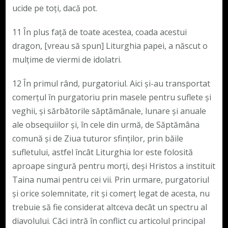
ucide pe toți, dacă pot.
11 În plus față de toate acestea, coada acestui
dragon, [vreau să spun] Liturghia papei, a născut o
mulțime de viermi de idolatri.
12 În primul rând, purgatoriul. Aici și-au transportat
comerțul în purgatoriu prin masele pentru suflete și
veghii, și sărbătorile săptămânale, lunare și anuale
ale obsequiilor și, în cele din urmă, de Săptămâna
comună și de Ziua tuturor sfinților, prin băile
sufletului, astfel încât Liturghia lor este folosită
aproape singură pentru morți, deși Hristos a instituit
Taina numai pentru cei vii. Prin urmare, purgatoriul
și orice solemnitate, rit și comerț legat de acesta, nu
trebuie să fie considerat altceva decât un spectru al
diavolului. Căci intră în conflict cu articolul principal