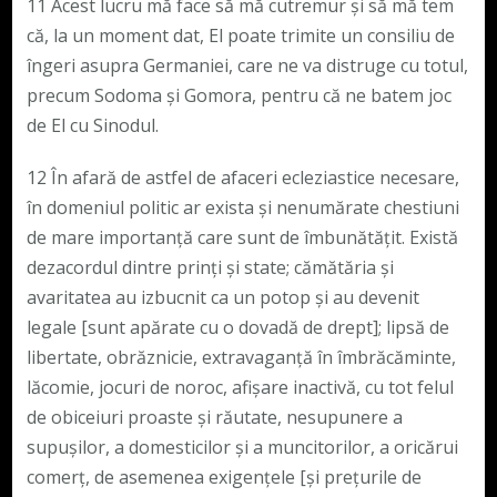
11 Acest lucru mă face să mă cutremur și să mă tem
că, la un moment dat, El poate trimite un consiliu de
îngeri asupra Germaniei, care ne va distruge cu totul,
precum Sodoma și Gomora, pentru că ne batem joc
de El cu Sinodul.
12 În afară de astfel de afaceri ecleziastice necesare,
în domeniul politic ar exista și nenumărate chestiuni
de mare importanță care sunt de îmbunătățit. Există
dezacordul dintre prinți și state; cămătăria și
avaritatea au izbucnit ca un potop și au devenit
legale [sunt apărate cu o dovadă de drept]; lipsă de
libertate, obrăznicie, extravaganță în îmbrăcăminte,
lăcomie, jocuri de noroc, afișare inactivă, cu tot felul
de obiceiuri proaste și răutate, nesupunere a
supușilor, a domesticilor și a muncitorilor, a oricărui
comerț, de asemenea exigențele [și prețurile de