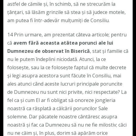
astfel de cămile și, în schimb, să ne strecurăm la
țânțari, să lăsăm grinzile să stea și să judece motele,
am putea fi într-adevăr mulțumiți de Consiliu.
14 Prin urmare, am prezentat câteva articole; pentru
că
avem fără aceasta atâtea porunci ale lui
Dumnezeu de observat în Biserică
, stat și familie că
nu le putem îndeplini niciodată. Atunci, la ce
folosește, sau la ce folosește faptul că multe decrete
și legi asupra acestora sunt făcute în Consiliu, mai
ales atunci când aceste lucruri principale poruncite
de Dumnezeu nu sunt nici privite, nici respectate? La
fel ca și cum El ar fi obligat să onoreze jongleria
noastră ca răsplată a călcării poruncilor Sale
solemne. Dar păcatele noastre cântăresc asupra
noastră și fac ca Dumnezeu să nu ne fie milostiv; căci
nu ne căim și, în plus, dorim să apărăm orice