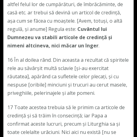
altfel felul lor de cumpărături, de îmbrăcăminte, de
casă etc. ar trebui să devină un articol de credință,
așa cum se făcea cu moaștele. [Avem, totuși, o altă
regulă, și anume] Regula este:
Cuvântul lui
Dumnezeu va stabili articole de credință și
nimeni altcineva, nici măcar un înger
.
16 În al doilea rând. Din aceasta a rezultat că spiritele
rele au săvârșit multă sclavie [și-au exercitat
răutatea], apărând ca sufletele celor plecați, și cu
nespuse [oribile] minciuni și trucuri au cerut masele,
priveghiile, pelerinajele și alte pomeni.
17 Toate acestea trebuia să le primim ca articole de
credință și să trăim în consecință; iar Papa a
confirmat aceste lucruri, precum și Liturghia sa și
toate celelalte urâciuni. Nici aici nu există [nu se