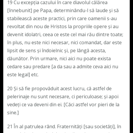
19 Cu excepția cazului în care diavolul călărea
[înnebunit] pe Papa, determinându-l să laude și să
stabilească aceste practici, prin care oamenii s-au
revoltat din nou de Hristos la propriile opere și au
devenit idolatri, ceea ce este cel mai rău dintre toate;
în plus, nu este nici necesar, nici comandat, dar este
lipsit de sens și îndoielnic și, pe lângă acesta,
dăunător. Prin urmare, nici aici nu poate exista
cedare sau predare [a da sau a admite ceva aici nu
este legal] etc.
20 Și să fie propovăduit acest lucru, că astfel de
pelerinaje nu sunt necesare, ci periculoase; și apoi
vedeți ce va deveni din ei. [Căci astfel vor pieri de la
sine.]
21 În al patrulea rând. Fraternități [sau societăți], în