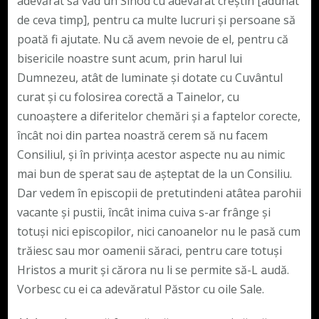
adevărat să văd un Sinod cu adevărat creștin [adunat
de ceva timp], pentru ca multe lucruri și persoane să
poată fi ajutate. Nu că avem nevoie de el, pentru că
bisericile noastre sunt acum, prin harul lui
Dumnezeu, atât de luminate și dotate cu Cuvântul
curat și cu folosirea corectă a Tainelor, cu
cunoaștere a diferitelor chemări și a faptelor corecte,
încât noi din partea noastră cerem să nu facem
Consiliul, și în privința acestor aspecte nu au nimic
mai bun de sperat sau de așteptat de la un Consiliu.
Dar vedem în episcopii de pretutindeni atâtea parohii
vacante și pustii, încât inima cuiva s-ar frânge și
totuși nici episcopilor, nici canoanelor nu le pasă cum
trăiesc sau mor oamenii săraci, pentru care totuși
Hristos a murit și cărora nu li se permite să-L audă.
Vorbesc cu ei ca adevăratul Păstor cu oile Sale.