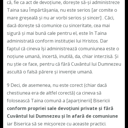
că, fie ca act de devoțiune, dorește să-și administreze
Taina sau Împărtășania, nu este serios [ar comite o
mare greșeală și nu ar vorbi serios și sincer] . Căci,
dacă dorește să comunice cu sinceritate, cea mai
sigură și mai bună cale pentru el, este în Taina
administrată conform instituției lui Hristos. Dar
faptul că cineva își administrează comuniunea este o
noțiune umană, incertă, inutilă, da, chiar interzisă. Și
nu știe ce face, pentru că fără Cuvântul lui Dumnezeu
ascultă o falsă părere și invenție umană.
9 Deci, de asemenea, nu este corect (chiar dacă
chestiunea era de altfel corectă) ca cineva să
folosească Taina comună a [aparținerii] Bisericii
conform propriei sale devoțiuni private și fără
Cuvântul lui Dumnezeu și în afară de comuniune
iar Biserica să se micșoreze cu aceaste practici.