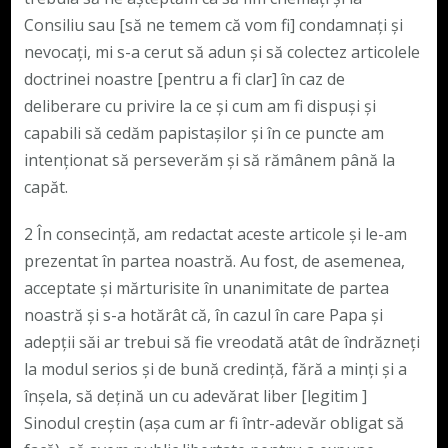
Consiliu sau [să ne temem că vom fi] condamnați și
nevocați, mi s-a cerut să adun și să colectez articolele
doctrinei noastre [pentru a fi clar] în caz de
deliberare cu privire la ce și cum am fi dispuși și
capabili să cedăm papistașilor și în ce puncte am
intenționat să perseverăm și să rămânem până la
capăt.
2 În consecință, am redactat aceste articole și le-am
prezentat în partea noastră. Au fost, de asemenea,
acceptate și mărturisite în unanimitate de partea
noastră și s-a hotărât că, în cazul în care Papa și
adepții săi ar trebui să fie vreodată atât de îndrăzneți
la modul serios și de bună credință, fără a minți și a
înșela, să dețină un cu adevărat liber [legitim ]
Sinodul creștin (așa cum ar fi într-adevăr obligat să