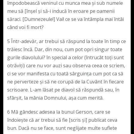
împodobească veninul cu munca mea și sub numele
meu să [înșel și să-i inducă în eroare pe oamenii
săraci. [Dumnezeule!] Vai! ce se va întâmpla mai întâi
când voi fi mort?
5 Într-adevăr, ar trebui să răspund la toate în timp ce
trăiesc încă. Dar, din nou, cum pot opri singur toate
gurile diavolului? în special a celor (întrucât toți sunt
otrăviți) care nu vor auzi sau observa ceea ce scriem,
ci se vor manifesta cu toată sârguința cum pot ca să
ne perverteze și să ne corupă de la Cuvânt în fiecare
scrisoare. L-am lăsat pe diavol să răspundă sau, în
sfârșit, la mânia Domnului, așa cum merită.
6 Mă gândesc adesea la bunul Gerson, care se
îndoiește că ar trebui să fie [scris și] publicat ceva
bun. Dacă nu se face, sunt neglijate multe suflete