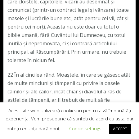
care cloistele, capitolele, vicarii au desemnat și
comunicat (printr-un contract legal și vânzare) toate
masele și lucrările bune etc., atât pentru cei vii, cât și
pentru cei morți. Aceasta nu este doar cu totul o
biblie umană, fără Cuvântul lui Dumnezeu, cu totul
inutilă și nepromovată, ci și contrară articolului
principal, al Răscumpărării. Prin urmare, nu trebuie
tolerate în niciun fel.
22 În al cincilea rând. Moaștele, în care se găsesc atât
de multe minciuni și tâmpenii cu privire la oasele
câinilor și ale cailor, încât chiar și diavolul a râs de
astfel de tâmpenii, ar fi trebuit de mult să fie
condamnate, chiar dacă în ele erau unele bune; și cu
Acest site web utilizează cookie-uri pentru a vă îmbunătăți
atât mai mult cu cât sunt fără Cuvântul lui
experiența. Vom presupune că sunteți de acord cu asta, dar
Dumnezeu; fiind nici ordonate, nici sfătuite, ele sunt
puteți renunța dacă doriți.
Cookie settings
ACCEPT
un lucru cu totul inutil și inutil.