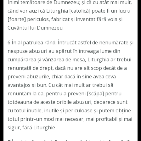
Inimi temătoare de Dumnezeu; și că cu atât mai mult,
când vor auzi că Liturghia [catolică] poate fi un lucru
[foarte] periculos, fabricat și inventat fără voia și
Cuvântul lui Dumnezeu.
6 În al patrulea rând. Întrucât astfel de nenumărate și
nespuse abuzuri au apărut în întreaga lume din
cumpărarea și vânzarea de mesă, Liturghia ar trebui
renunțată de drept, dacă nu are alt scop decât de a
preveni abuzurile, chiar dacă în sine avea ceva
avantajos și bun. Cu cât mai mult ar trebui să
renunțăm la ea, pentru a preveni [scăpa] pentru
totdeauna de aceste oribile abuzuri, deoarece sunt
cu totul inutile, inutile și periculoase și putem obține
totul printr-un mod mai necesar, mai profitabil și mai
sigur, fără Liturghie .