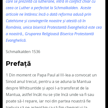
care se prezintă ca lutherane, intră în conflict chiar cu
ceea ce Luther a perfectat la Schmalkalden. Aceste
articole ne întăresc încă o dată reforma adusă prin
Catehisme și convingerile noastre și atestă că în
România, unica biserică Protestantă Evanghelică este cea
a noastră., Gruparea Religioasă Biserica Protestantă
Evanghelică.
Schmalkalden 1536
Prefaţă
1 Din moment ce Papa Paul al III-lea a convocat un
Sinod anul trecut, pentru a se aduna la Mantua
despre Whitsuntide și apoi l-a transferat de la
Mantua, astfel încât nu se știe încă unde va fi sau
poate să-l repare, iar noi din partea noastră fie
trebuia să ne așteptăm ca să fim chemați și la