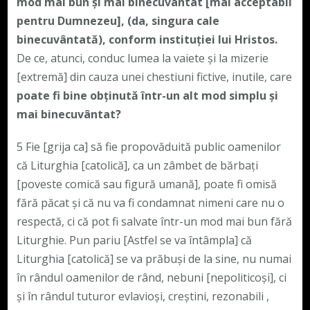
mod mai bun și mai binecuvântat [mai acceptabil
pentru Dumnezeu], (da, singura cale
binecuvântată), conform instituției lui Hristos.
De ce, atunci, conduc lumea la vaiete și la mizerie
[extremă] din cauza unei chestiuni fictive, inutile, care
poate fi bine obținută într-un alt mod simplu și
mai binecuvântat?
5 Fie [grija ca] să fie propovăduită public oamenilor
că Liturghia [catolică], ca un zâmbet de bărbați
[poveste comică sau figură umană], poate fi omisă
fără păcat și că nu va fi condamnat nimeni care nu o
respectă, ci că pot fi salvate într-un mod mai bun fără
Liturghie. Pun pariu [Astfel se va întâmpla] că
Liturghia [catolică] se va prăbuși de la sine, nu numai
în rândul oamenilor de rând, nebuni [nepoliticoși], ci
și în rândul tuturor evlavioși, creștini, rezonabili ,