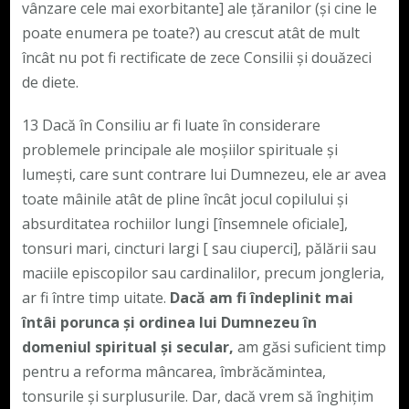
vânzare cele mai exorbitante] ale țăranilor (și cine le
poate enumera pe toate?) au crescut atât de mult
încât nu pot fi rectificate de zece Consilii și douăzeci
de diete.
13 Dacă în Consiliu ar fi luate în considerare
problemele principale ale moșiilor spirituale și
lumești, care sunt contrare lui Dumnezeu, ele ar avea
toate mâinile atât de pline încât jocul copilului și
absurditatea rochiilor lungi [însemnele oficiale],
tonsuri mari, cincturi largi [ sau ciuperci], pălării sau
maciile episcopilor sau cardinalilor, precum jongleria,
ar fi între timp uitate.
Dacă am fi îndeplinit mai
întâi porunca și ordinea lui Dumnezeu în
domeniul spiritual și secular,
am găsi suficient timp
pentru a reforma mâncarea, îmbrăcămintea,
tonsurile și surplusurile. Dar, dacă vrem să înghițim