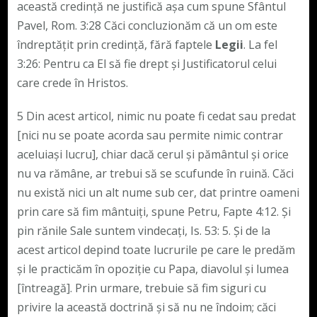
această credință ne justifică așa cum spune Sfântul
Pavel, Rom. 3:28 Căci concluzionăm că un om este
îndreptățit prin credință, fără faptele
Legii
. La fel
3:26: Pentru ca El să fie drept și Justificatorul celui
care crede în Hristos.
5 Din acest articol, nimic nu poate fi cedat sau predat
[nici nu se poate acorda sau permite nimic contrar
aceluiași lucru], chiar dacă cerul și pământul și orice
nu va rămâne, ar trebui să se scufunde în ruină. Căci
nu există nici un alt nume sub cer, dat printre oameni
prin care să fim mântuiți, spune Petru, Fapte 4:12. Și
pin rănile Sale suntem vindecați, Is. 53: 5. Și de la
acest articol depind toate lucrurile pe care le predăm
și le practicăm în opoziție cu Papa, diavolul și lumea
[întreagă]. Prin urmare, trebuie să fim siguri cu
privire la această doctrină și să nu ne îndoim; căci