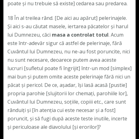
poate și nu trebuie să existe] cedarea sau predarea.
18 În al treilea rând. [De aici au apărut] pelerinajele.
Și aici s-au căutat masele, iertarea păcatelor și harul
lui Dumnezeu, căci
masa a controlat totul
. Acum
este într-adevăr sigur că astfel de pelerinaje, fără
Cuvântul lui Dumnezeu, nu ne-au fost poruncite, nici
nu sunt necesare, deoarece putem avea aceste
lucruri [sufletul poate fi îngrijit] într-un mod [simplex]
mai bun și putem omite aceste pelerinaje fără nici un
păcat și pericol. De ce, așadar, își lasă acasă [pustie]
propria parohie [slujitorii lor chemați, parohiile lor],
Cuvântul lui Dumnezeu, soțiile, copiii etc., care sunt
rânduiți și [în atenția cui este necesar și a fost]
poruncit, și să fugi după aceste teste inutile, incerte
și periculoase ale diavolului [și erorilor]?