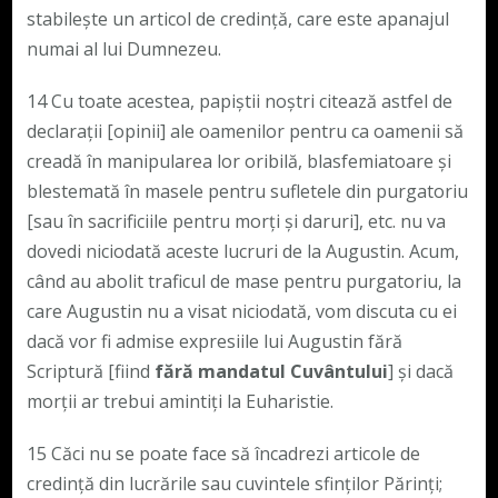
stabilește un articol de credință, care este apanajul
numai al lui Dumnezeu.
14 Cu toate acestea, papiștii noștri citează astfel de
declarații [opinii] ale oamenilor pentru ca oamenii să
creadă în manipularea lor oribilă, blasfemiatoare și
blestemată în masele pentru sufletele din purgatoriu
[sau în sacrificiile pentru morți și daruri], etc. nu va
dovedi niciodată aceste lucruri de la Augustin. Acum,
când au abolit traficul de mase pentru purgatoriu, la
care Augustin nu a visat niciodată, vom discuta cu ei
dacă vor fi admise expresiile lui Augustin fără
Scriptură [fiind
fără mandatul Cuvântului
] și dacă
morții ar trebui amintiți la Euharistie.
15 Căci nu se poate face să încadrezi articole de
credință din lucrările sau cuvintele sfinților Părinți;