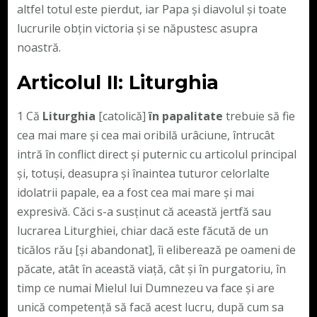
altfel totul este pierdut, iar Papa și diavolul și toate
lucrurile obțin victoria și se năpustesc asupra
noastră.
Articolul II: Liturghia
1 Că
Liturghia
[catolică]
în papalitate
trebuie să fie
cea mai mare și cea mai oribilă urâciune, întrucât
intră în conflict direct și puternic cu articolul principal
și, totuși, deasupra și înaintea tuturor celorlalte
idolatrii papale, ea a fost cea mai mare și mai
expresivă. Căci s-a susținut că această jertfă sau
lucrarea Liturghiei, chiar dacă este făcută de un
ticălos rău [și abandonat], îi eliberează pe oameni de
păcate, atât în ​​această viață, cât și în purgatoriu, în
timp ce numai Mielul lui Dumnezeu va face și are
unică competență să facă acest lucru, după cum sa