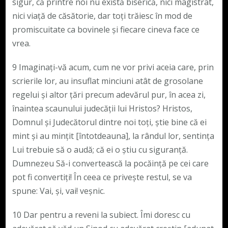
sigur, că printre noi nu există biserică, nici magistrat,
nici viață de căsătorie, dar toți trăiesc în mod de
promiscuitate ca bovinele și fiecare cineva face ce
vrea.
9 Imaginați-vă acum, cum ne vor privi aceia care, prin
scrierile lor, au insuflat minciuni atât de grosolane
regelui și altor țări precum adevărul pur, în acea zi,
înaintea scaunului judecății lui Hristos? Hristos,
Domnul și Judecătorul dintre noi toți, știe bine că ei
mint și au mințit [întotdeauna], la rândul lor, sentința
Lui trebuie să o audă; că ei o știu cu siguranță.
Dumnezeu Să-i convertească la pocăință pe cei care
pot fi convertiți! În ceea ce privește restul, se va
spune: Vai, și, vai! veşnic.
10 Dar pentru a reveni la subiect. Îmi doresc cu