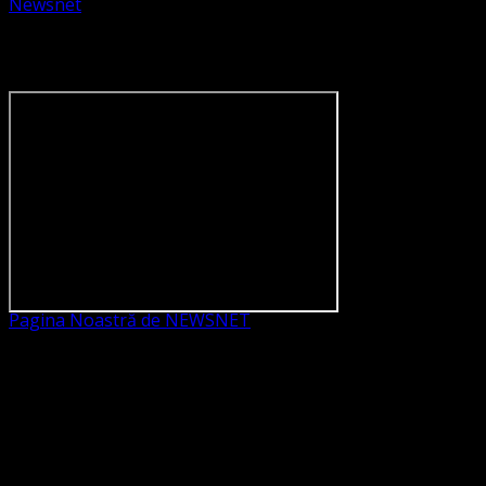
Newsnet
Dorim un like pe newsnet
Pagina Noastră de NEWSNET
Dorim un like
Legături Utile