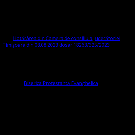
ORGANIZAȚIA RELIGIOASĂ CONVENŢIA
PROTESTANTĂ EVANGHELICĂ VALDENZĂ
– METODISTĂ – LUTHERANĂ
CIF 16759059 aprobată cu modificări la statut și denumire
prin
Hotărârea din Camera de consiliu a Judecătoriei
Timișoara din 08.08.2023 dosar 18263/325/2023
.
ASOCIAȚIA RELIGIOASĂ este prezentă și în România prin
Organizația religioasă.
pastor coordonator: Leontiuc Marius
Pastor la
Biserica Protestantă Evanghelica
Contact: contact@bisericaevanghelica.com
Ne puteți susține financiar. Iată datele noastre: Conventia
Protestantă Evanghelică Valdenză-Metodistă-Lutherană ,
IBAN: RO84BRDE360SV00405463600, in RON, Banca
B.R.D. - G.S.G., SWIFT CODE: BRDEROBU