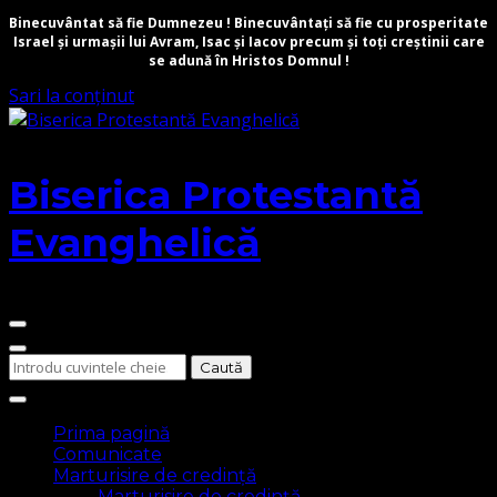
Binecuvântat să fie Dumnezeu ! Binecuvântați să fie cu prosperitate
Israel și urmașii lui Avram, Isac și Iacov precum și toți creștinii care
se adună în Hristos Domnul !
Sari la conținut
Biserica Protestantă
Evanghelică
Cauți
ceva?
Prima pagină
Comunicate
Marturisire de credință
Marturisire de credință