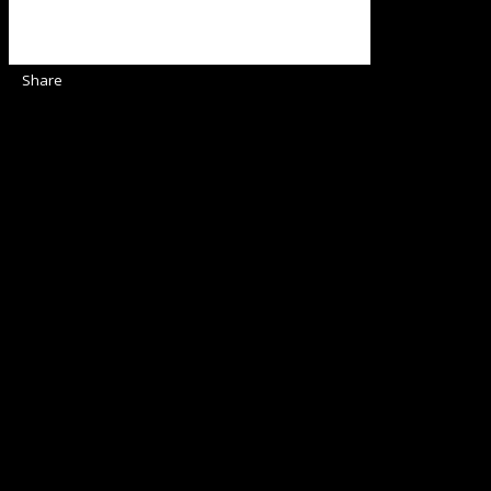
Share
Sediul Asociației Religioase
Strada Sinaia 19,
Ghiroda 307200 IBAN: RO84BRDE360SV00405463600 BRD