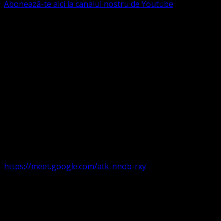
Abonează-te aici la canalul nostru de Youtube
Următorul serviciu divin online
Duminica de la ora 11:00 – 11:45
România
,
ora 10:00-
10:45 Austria, Ungaria, Germania, Belgia, Franța, ora
9:00-9:45 Anglia, Irlanda suntem online pe Google Meet
https://meet.google.com/atk-nnob-rxy
Serviciu divin în plen parohii locale:
Timișoara 1, Gherla,
Duminica ora 9:30-10:15