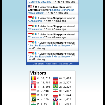
"
Cerere de adeziune -
"
7 hrs 46 mins ago
A visitor from
Mountain View,
California
viewed "
Liturghia Evanghelică
Missa Simplex -
"
7 hrs 47 mins ago
A visitor from
Singapore
viewed
"
Consistoriul -
"
7 hrs 47 mins ago
A visitor from
Singapore
viewed
"
Consistoriul -
"
7 hrs 47 mins ago
A visitor from
Singapore
viewed
"
Consistoriul -
"
7 hrs 48 mins ago
A visitor from
Singapore
viewed
"
Liturghia Evanghelică Missa Simplex -
"
7
hrs 48 mins ago
A visitor from
Singapore
viewed
"
Liturghia Evanghelică Missa Simplex -
"
7
hrs 49 mins ago
Get Script
Real Time
Tracking ON