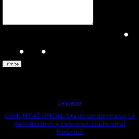
Please prove you are human by selecting the
Heart
.
Comunicate
Comunicate
COMUNICAT OFICIAL față de condamnarea lui
Päivi Räsänen și episcopului lutheran al
Finlandei