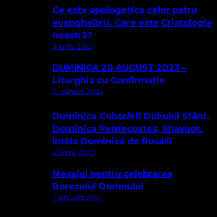
Ce este apologetica celor patru
evangheliști. Care este Cristologia
noastră?
9 iunie 2023
DUMINICA 20 AUGUST 2023 –
Liturghia cu Confirmație
21 august 2023
Duminica Coborârii Duhului Sfânt,
Dominica Pentecostes, Shavuot.
Întâia Duminică de Rusalii
30 mai 2020
Mesajul pentru celebrarea
Botezului Domnului
7 ianuarie 2021