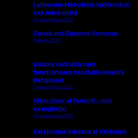
Lutherane Metodistă Valdenză și
cea Adventistă
16 octombrie 2022
Condu-mă Doamne Yehowah
3 aprilie 2023
Despre cadrul în care
funcționează Asociația noastră
Religioasă
1 septembrie 2020
Sfânt izvor al fericirii – imn
evanghelic
14 noiembrie 2020
Catehismul Valdenz și Valdenzii,