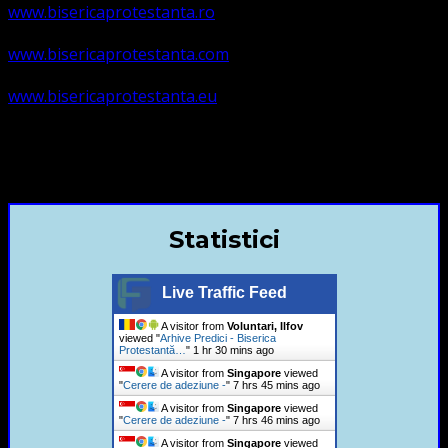
www.bisericaprotestanta.ro
www.bisericaprotestanta.com
www.bisericaprotestanta.eu
contact@bisericaevanghelica.com
+40720435515 Marius Leontiuc
Statistici
Live Traffic Feed
A visitor from
Voluntari, Ilfov
viewed "
Arhive Predici - Biserica
Protestantă…
"
1 hr 30 mins ago
A visitor from
Singapore
viewed
"
Cerere de adeziune -
"
7 hrs 45 mins ago
A visitor from
Singapore
viewed
"
Cerere de adeziune -
"
7 hrs 46 mins ago
A visitor from
Singapore
viewed