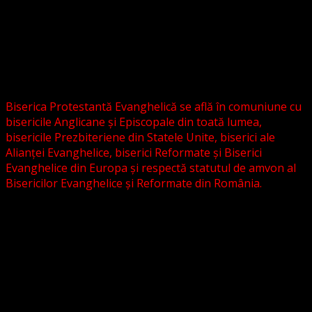
CONVENŢIA PROTESTANTĂ EVANGHELICĂ VALDENZĂ –
METODISTĂ – LUTHERANĂ nu se confundă cu Biserica
Evanghelică-Lutherană Sinod Prezbiteriană , nici cu
Biserica Evanghelică C.A. din România, și nici cu alte
grupări religioase sau asociații lutherane autonome .
Biserica Protestantă Evanghelică se află în comuniune cu
bisericile Anglicane și Episcopale din toată lumea,
bisericile Prezbiteriene din Statele Unite, biserici ale
Alianței Evanghelice, biserici Reformate și Biserici
Evanghelice din Europa și respectă statutul de amvon al
Bisericilor Evanghelice și Reformate din România.
Biserica noastră este așezată în învățătura poruncilor
Noului Testament și este constituită la comandamentul
acestora, la chemarea acestora.
Pictura din antet, reprezintă un interior al unei biserici
evanghelice, inspirat dintr-o biserică bavareză și
ilustrează conceptul nostru asupra arhitecturii bisericești