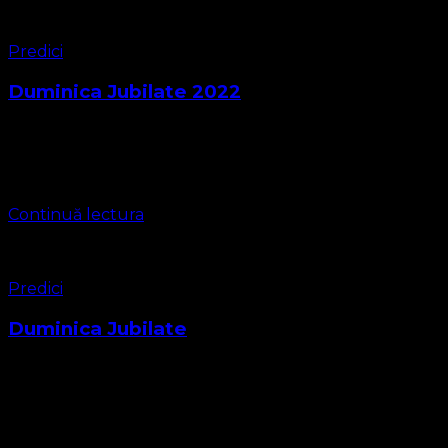
Predici
Duminica Jubilate 2022
Textul Biblic al predicii se găsesște în Evanghelia
sfântului apostol Luca cap. 24: 13-20 Isus Se arată la doi
ucenici 13În aceeaşi zi, iată, doi ucenici se duceau la un …
Continuă lectura
Predici
Duminica Jubilate
Prezbiter Reverend Leontiuc Marius Sebastian Textul
biblic pentru Duminica Jubilate este din Evanghelia sf. ap.
Ioan cap 21:15-19 15 După ce au prânzit, Isus a zis lui
Simon Petru: „Simone, …