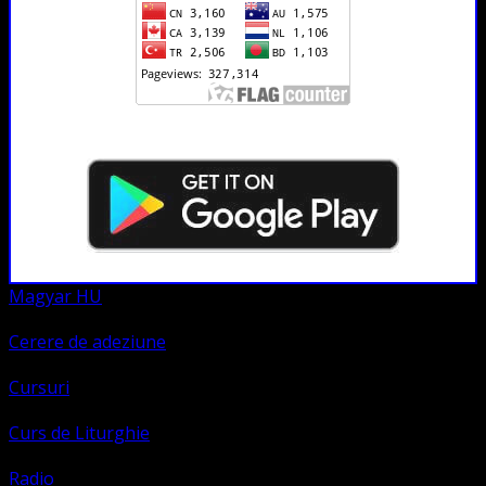
Magyar HU
Cerere de adeziune
Cursuri
Curs de Liturghie
Radio