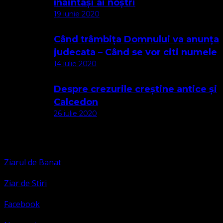
înaintași ai noștri
19 iunie 2020
Când trâmbița Domnului va anunța
judecata – Când se vor citi numele
14 iulie 2020
Despre crezurile creștine antice și
Calcedon
26 iulie 2020
Apariții Media
Ziarul de Banat
Ziar de Stiri
Facebook