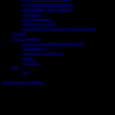
Poruncile lui Dumnezeu
manifestare de credință
Catehism
Istoria Bisericii
Harfa de cantari
Liturghia Evanghelică Missa Simplex
Predici
Grup membrii
Grup Comunitate Electronică
Consistoriul
Cerere de adeziune
Radio
Contact
RO
HU
Prima pagină
jubilate
jubilate
Arăt
2 rezultat(e)