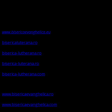
Această biserică este o Biserică Evanghelică
Valdenză, Metodistă și Lutherană și este formată în
structura reglementată de art. 4,5 și 6 Legea
489/2006
Asociație Religioasă în curs de înscriere în
Registrul Asociațiilor Religioase.
www.bisericaevanghelica.eu
bisericaluterana.ro
biserica-lutherana.ro
biserica-luterana.ro
biserica-lutherana.com
www.bisericaevanghelica.ro
www.bisericaevanghelica.com