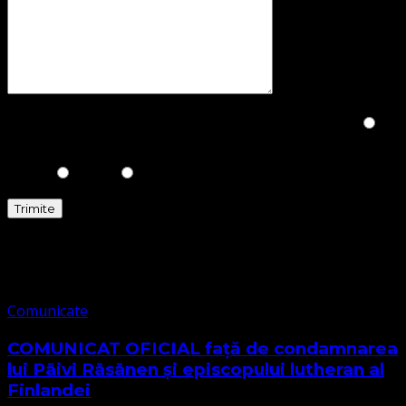
Please prove you are human by selecting the
Truck
.
Comunicate
Comunicate
COMUNICAT OFICIAL față de condamnarea
lui Päivi Räsänen și episcopului lutheran al
Finlandei