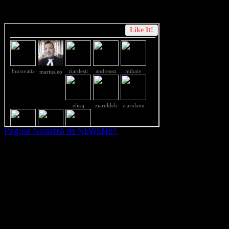
Dorim un like pe newsnet
Pagina Noastră de NEWSNET
Dorim un like
Legături Utile