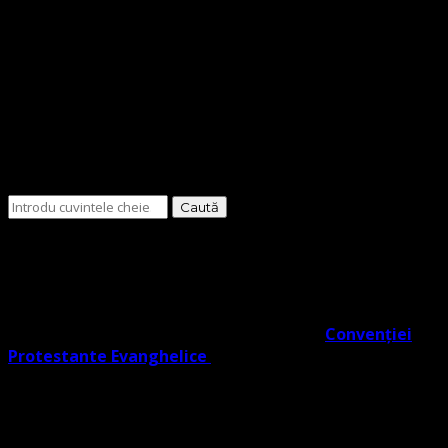
Cauți
ceva?
O Biserică Protestantă Evanghelică cu o doctrină în
trunchiul comun al Reformei rezultat din învățătura
Lutherană, Moraviană Boemă și Valdenză în acord cu
Noul Testament. O biserică cu adevărat Evanghelic-
Lutherană în slujba ta co- semnatară a
Convenției
Protestante Evanghelice
din Europa.
Biserica noastră învață credincioșii săi Poruncile
Domnului ISUS care reprezintă EVANGHELIA, regăsite în
Noul Testament (potrivit Fapte 1:2), și facem distincție