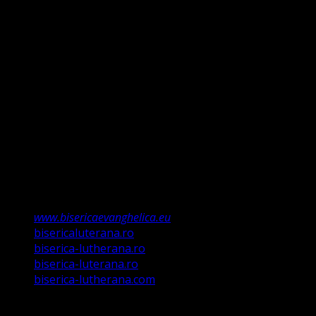
clară între Legea lui Dumnezeu dată Evreilor prin Moise
și Evanghelie, Legea iudaică nu mai ține, ea a fost valabilă
doar până la Ioan Botezătorul (Luca 16:16). Faptul că ne
întemeiem credința pe Porunca Domnului așa cum o
relevă Martin Luther, nu înseamnă că am fi o biserică a
legii ci a Poruncii lui Hristos care așa a ordonat „și
învățații să păzească tot ce Eu v-am poruncit”.
Această biserică este o Biserică Evanghelică
Valdenză, Metodistă și Lutherană și este formată în
structura reglementată de art. 4,5 și 6 Legea
489/2006
Asociație Religioasă în curs de înscriere în
Registrul Asociațiilor Religioase.
www.bisericaevanghelica.eu
bisericaluterana.ro
biserica-lutherana.ro
biserica-luterana.ro
biserica-lutherana.com