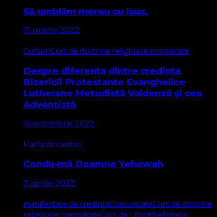
Să umblăm mereu cu Isus,
15 martie 2022
Cursuri
Curs de doctrine religioase comparate
Despre diferența dintre credința
Bisericii Protestante Evanghelice
Lutherane Metodistă Valdenză și cea
Adventistă
16 octombrie 2022
Harfa de cantari
Condu-mă Doamne Yehowah
3 aprilie 2023
manifestare de credință
Comunicate
Curs de doctrine
religioase comparate
Curs de Liturghie
Istoria