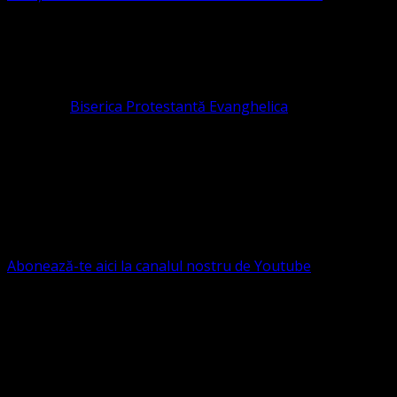
ASOCIAȚIA RELIGIOASĂ este prezentă și în România prin
Organizația religioasă.
pastor coordonator: Leontiuc Marius
Pastor la
Biserica Protestantă Evanghelica
Contact: contact@bisericaevanghelica.com
Ne puteți susține financiar. Iată datele noastre: Conventia
Protestantă Evanghelică Valdenză-Metodistă-Lutherană ,
IBAN: RO84BRDE360SV00405463600, in RON, Banca
B.R.D. - G.S.G., SWIFT CODE: BRDEROBU
Abonează-te aici la canalul nostru de Youtube