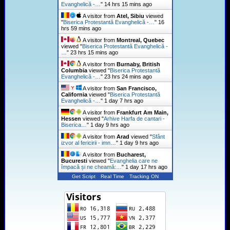
Evanghelică -…
"
14 hrs 15 mins ago
A visitor from
Atel, Sibiu
viewed
"
Biserica Protestantă Evanghelică -…
"
16
hrs 59 mins ago
A visitor from
Montreal, Quebec
viewed "
Biserica Protestantă Evanghelică -
…
"
23 hrs 15 mins ago
A visitor from
Burnaby, British
Columbia
viewed "
Biserica Protestantă
Evanghelică -…
"
23 hrs 24 mins ago
A visitor from
San Francisco,
California
viewed "
Biserica Protestantă
Evanghelică -…
"
1 day 7 hrs ago
A visitor from
Frankfurt Am Main,
Hessen
viewed "
Arhive Harfa de cantari -
Biserica…
"
1 day 9 hrs ago
A visitor from
Arad
viewed "
Sfânt
izvor al fericirii - imn…
"
1 day 9 hrs ago
A visitor from
Bucharest,
Bucuresti
viewed "
Evanghelia care ne
împacă și ne cheamă:…
"
1 day 17 hrs ago
Get Script
Real Time
Tracking ON