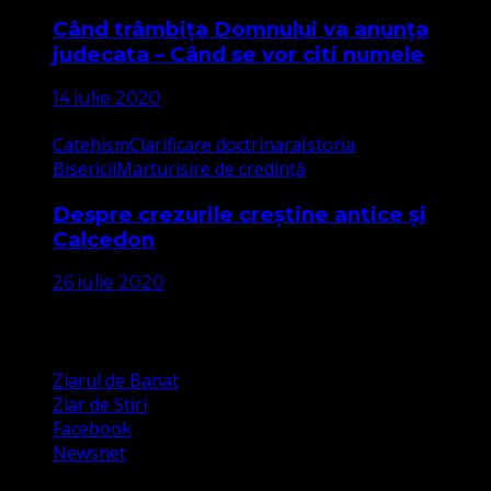
Când trâmbița Domnului va anunța
judecata – Când se vor citi numele
14 iulie 2020
Catehism
Clarificare doctrinara
Istoria
Bisericii
Marturisire de credință
Despre crezurile creștine antice și
Calcedon
26 iulie 2020
Apariții Media
Ziarul de Banat
Ziar de Stiri
Facebook
Newsnet