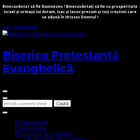
Binecuvântat să fie Dumnezeu ! Binecuvântați să fie cu prosperitate
Israel și urmașii lui Avram, Isac și Iacov precum și toți creștinii care
se adună în Hristos Domnul !
Sari la conținut
Biserica Protestantă
Evanghelică
Cauți
ceva?
Prima pagină
Comunicate
Marturisire de credință
Marturisire de credință