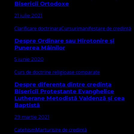
Bisericii Ortodoxe
21 iulie 2021
Clarificare doctrinara
Cursuri
manifestare de credință
Despre Ordinare sau Hirotonire și
Punerea Mâinilor
5 iunie 2020
Curs de doctrine religioase comparate
Despre diferența dintre credința
Bisericii Protestante Evanghelice
Lutherane Metodistă Valdenză și cea
Baptistă
29 martie 2021
Catehism
Marturisire de credință