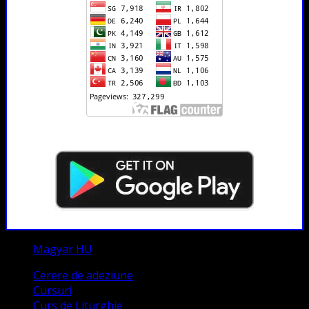
Magyar HU
Cerere de adeziune
Cursuri
Curs de Liturghie