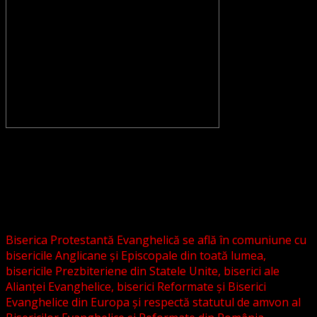
CONVENŢIA PROTESTANTĂ EVANGHELICĂ VALDENZĂ –
METODISTĂ – LUTHERANĂ nu se confundă cu Biserica
Evanghelică-Lutherană Sinod Prezbiteriană , nici cu
Biserica Evanghelică C.A. din România, și nici cu alte
grupări religioase sau asociații lutherane autonome .
Biserica Protestantă Evanghelică se află în comuniune cu
bisericile Anglicane și Episcopale din toată lumea,
bisericile Prezbiteriene din Statele Unite, biserici ale
Alianței Evanghelice, biserici Reformate și Biserici
Evanghelice din Europa și respectă statutul de amvon al