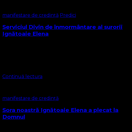
manifestare de credință
Predici
Serviciul Divin de înmormântare al surorii
Ignătoaie Elena
Serviciul divin de înmormântare a surorii Ignătoaie Elena,
soţia pastorului Iosif Ignătoaie, a fost oficiat de Biserica
Protestantă Evanghelică în colaborare cu fratele pastor
Catană Gheorghe şi Constantin Leontiuc Au …
Continuă lectura
manifestare de credință
Sora noastră Ignătoaie Elena a plecat la
Domnul
Cu tristețe vă anunțăm că soția fratelui pastor Iosif