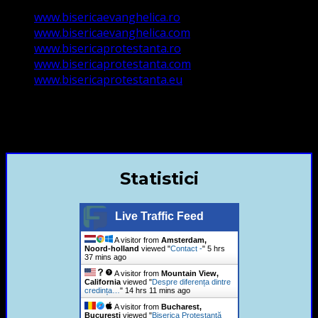
www.bisericaevanghelica.ro
www.bisericaevanghelica.com
www.bisericaprotestanta.ro
www.bisericaprotestanta.com
www.bisericaprotestanta.eu
contact@bisericaevanghelica.com
+40720435515 Marius Leontiuc
Statistici
Live Traffic Feed
A visitor from
Amsterdam,
Noord-holland
viewed "
Contact -
"
5 hrs
37 mins ago
A visitor from
Mountain View,
California
viewed "
Despre diferența dintre
credința…
"
14 hrs 11 mins ago
A visitor from
Bucharest,
Bucuresti
viewed "
Biserica Protestantă