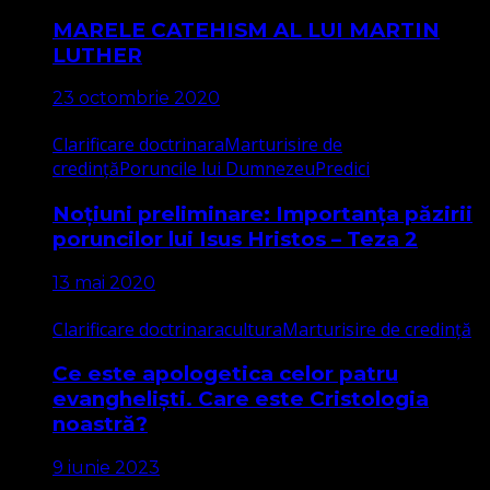
MARELE CATEHISM AL LUI MARTIN
LUTHER
23 octombrie 2020
Clarificare doctrinara
Marturisire de
credință
Poruncile lui Dumnezeu
Predici
Noțiuni preliminare: Importanța păzirii
poruncilor lui Isus Hristos – Teza 2
13 mai 2020
Clarificare doctrinara
cultura
Marturisire de credință
Ce este apologetica celor patru
evangheliști. Care este Cristologia
noastră?
9 iunie 2023