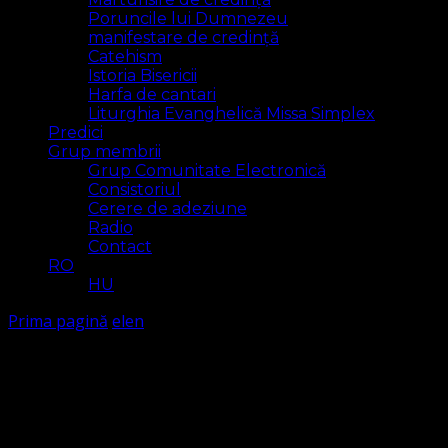
Poruncile lui Dumnezeu
manifestare de credință
Catehism
Istoria Bisericii
Harfa de cantari
Liturghia Evanghelică Missa Simplex
Predici
Grup membrii
Grup Comunitate Electronică
Consistoriul
Cerere de adeziune
Radio
Contact
RO
HU
Prima pagină
elen
elen
Arăt
2 rezultat(e)