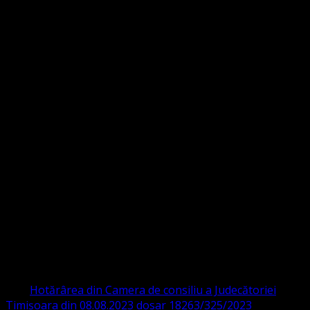
Strada Sinaia 19,
Ghiroda 307200 IBAN: RO84BRDE360SV00405463600 BRD
ORGANIZAȚIA RELIGIOASĂ CONVENŢIA
PROTESTANTĂ EVANGHELICĂ VALDENZĂ
– METODISTĂ – LUTHERANĂ
CIF 16759059 aprobată cu modificări la statut și denumire
prin
Hotărârea din Camera de consiliu a Judecătoriei
Timișoara din 08.08.2023 dosar 18263/325/2023
.