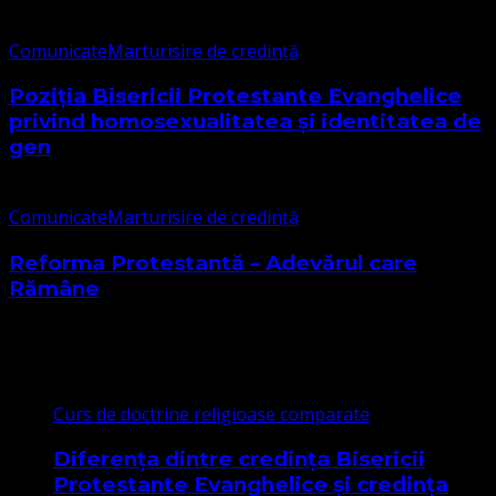
Comunicate
Marturisire de credință
Poziția Bisericii Protestante Evanghelice
privind homosexualitatea și identitatea de
gen
Comunicate
Marturisire de credință
Reforma Protestantă – Adevărul care
Rămâne
Cele mai citite
Curs de doctrine religioase comparate
Diferența dintre credința Bisericii
Protestante Evanghelice și credința