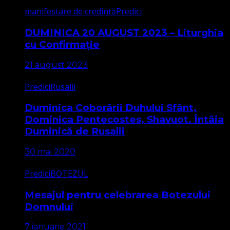
manifestare de credință
Predici
DUMINICA 20 AUGUST 2023 – Liturghia
cu Confirmație
21 august 2023
Predici
Rusalii
Duminica Coborârii Duhului Sfânt,
Dominica Pentecostes, Shavuot. Întâia
Duminică de Rusalii
30 mai 2020
Predici
BOTEZUL
Mesajul pentru celebrarea Botezului
Domnului
7 ianuarie 2021