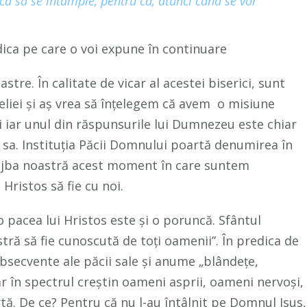
 ca să se întâmple, pentru ca, atunci când se vor
ca pe care o voi expune în continuare
oastre. În calitate de vicar al acestei biserici, sunt
eliei și aș vrea să înțelegem că avem o misiune
i iar unul din răspunsurile lui Dumnezeu este chiar
a. Instituția Păcii Domnului poartă denumirea în
lujba noastră acest moment în care suntem
 Hristos să fie cu noi.
to pacea lui Hristos este și o poruncă. Sfântul
ră să fie cunoscută de toți oamenii”. În predica de
secvente ale păcii sale și anume „blândețe,
ar în spectrul creștin oameni asprii, oameni nervoși,
ă. De ce? Pentru că nu l-au întâlnit pe Domnul Isus,