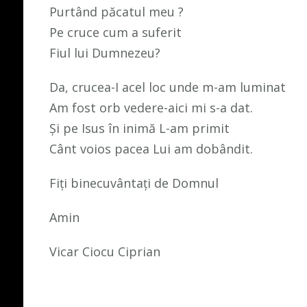
Purtând păcatul meu ?
Pe cruce cum a suferit
Fiul lui Dumnezeu?
Da, crucea-I acel loc unde m-am luminat
Am fost orb vedere-aici mi s-a dat.
Şi pe Isus în inimă L-am primit
Cânt voios pacea Lui am dobândit.
Fiți binecuvântați de Domnul
Amin
Vicar Ciocu Ciprian