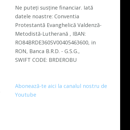
Ne puteți susține financiar. Iată
datele noastre: Conventia
Protestantă Evanghelică Valdenză-
Metodistă-Lutherană , IBAN:
RO84BRDE360SV00405463600, in
RON, Banca B.R.D. - G.S.G.,
SWIFT CODE: BRDEROBU
Abonează-te aici la canalul nostru de
Youtube