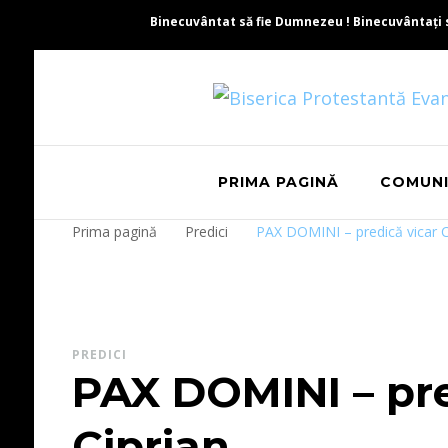
Binecuvântat să fie Dumnezeu ! Binecuvântați să 
PRIMA PAGINĂ
COMUN
Prima pagină
Predici
PAX DOMINI – predică vicar C
PREDICI
PAX DOMINI – pre
Ciprian