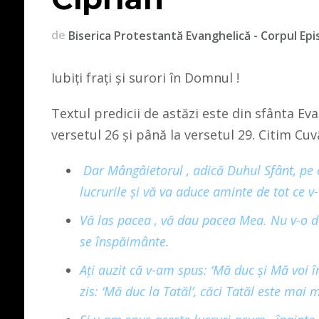
de
Biserica Protestantă Evanghelică - Corpul Epi
Iubiți frați și surori în Domnul !
Textul predicii de astăzi este din sfânta Eva
versetul 26 și până la versetul 29. Citim C
Dar Mângâietorul
, adică Duhul Sfânt, pe
lucrurile şi vă va aduce aminte de tot ce 
Vă las pacea
, vă dau pacea Mea. Nu v-o 
se înspăimânte.
Aţi auzit că v-am
spus: ‘Mă duc
şi Mă voi î
zis: ‘Mă duc la Tatăl’, căci Tatăl
este mai m