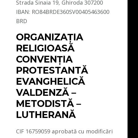
Strada Sinaia 19, Ghiroda 307200
IBAN: RO84BRDE360SV00405463600
BRD
ORGANIZAȚIA
RELIGIOASĂ
CONVENŢIA
PROTESTANTĂ
EVANGHELICĂ
VALDENZĂ –
METODISTĂ –
LUTHERANĂ
CIF 16759059 aprobată cu modificări