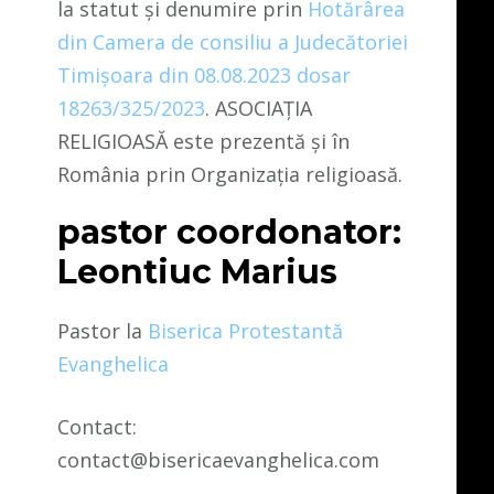
la statut și denumire prin
Hotărârea
din Camera de consiliu a Judecătoriei
Timișoara din 08.08.2023 dosar
18263/325/2023
. ASOCIAȚIA
RELIGIOASĂ este prezentă și în
România prin Organizația religioasă.
pastor coordonator:
Leontiuc Marius
Pastor la
Biserica Protestantă
Evanghelica
Contact:
contact@bisericaevanghelica.com