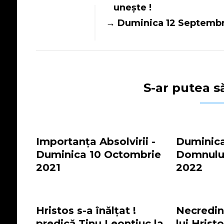
unește !
Duminica 12 Septembrie
S-ar putea să
Importanța Absolvirii -
Duminica 
Duminica 10 Octombrie
Domnului
2021
2022
Hristos s-a înălțat !
Necredin
predică Tinu Leontiuc la
lui Hristo