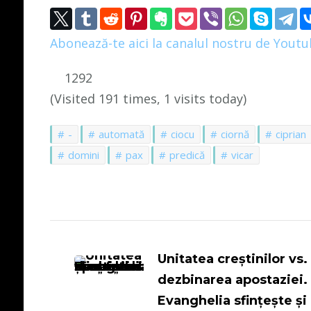
Abonează-te aici la canalul nostru de Yout
1292
(Visited 191 times, 1 visits today)
-
automată
ciocu
ciornă
ciprian
domini
pax
predică
vicar
Navigare
în
Unitatea creștinilor vs.
dezbinarea apostaziei.
articole
Evanghelia sfințește și