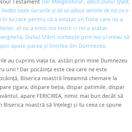
în Noul Testament
Dar Mângâietorul
, adică Duhul Sfânt,
 învăţa toate lucrurile şi vă va aduce aminte de tot ce v-
 în lucrare pentru că a existat un frate care nu a
eliei, el nu a emis noi teorii ci mi-a arătat
vanghelia, Duhul Sfânt vorbește prin noi și vreau să
Apoi apare pacea și liniștea din Dumnezeu.
ile au cuprins viața ta, astăzi prin mine Dumnezeu
u unii ! Dar pocăința este cea care ne este
ocăință, Biserica noastră înseamnă chemare la
pare țigara, dispare beția, dispar patimile, dispar
Cuvântul, apare FERICIREA, nimic mai bun decât să
 Biserica noastră să înțelegi și tu ceea ce spune