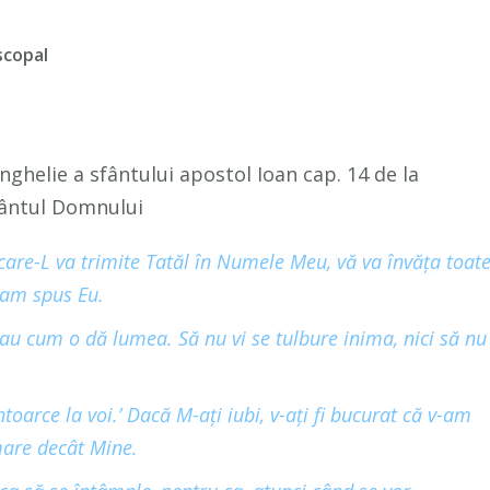
scopal
nghelie a sfântului apostol Ioan cap. 14 de la
uvântul Domnului
 care-L va trimite Tatăl în Numele Meu, vă
va învăţa toat
v-am spus Eu.
dau cum o dă lumea. Să
nu vi se tulbure inima, nici să nu
ntoarce la voi.’ Dacă M-aţi iubi, v-aţi fi bucurat că v-am
are decât Mine.