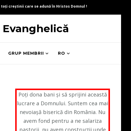
 toți creștinii care se adună în Hristos Domnul !
ă Evanghelică
GRUP MEMBRII
RO
Poți dona bani și să sprijini această
lucrare a Domnului. Suntem cea mai
nevoiașă biserică din România. Nu
avem fond pentru a ne salariza
pastorii, nu avem construcții unde