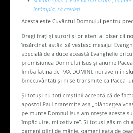
Şi v-am spus aceste lucruri acum
, înainte
întâmpla, să credeţi.
Acesta este Cuvântul Domnului pentru predi
Dragi frați și surori și prieteni ai bisericii n
însărcinat astăzi să vestesc mesajul Evangh
specială de a duce această Evanghelie oricu
promisiunea Domnului Isus și anume Pacea s
limba latină de PAX DOMINI, noi avem în s
binecuvântați și ni se transmite ca Pacea lui
Și totuși nu toți creștinii acceptă că de fac
apostol Paul transmite așa „blândețțea voast
pe munte Domnul Isus amintește aceste sub
împăciuire, milostivire”. Și totuși găsim chi
oameni plini de mânie, oameni gata de ceart