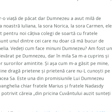
ntr-o viață de păcat dar Dumnezeu a avut milă de
a noastră Iuliana, la sora Norica, la sora Carmen, ele
 pentru noi câțiva colegi de soartă cu fratele
 sunt unul dintre cei care nu doar că mă bucur de
helia. Vedeți cum face minuni Dumnezeu? Am fost un
devărat pe Dumnezeu, dar în mila Sa m-a cuprins și
 surorilor amintite. Și așa cum m-a găsit pe mine,
ine dragă prietene și prietenă care nu-L cunoști pe
cea Sa. Este una din promisiunile Lui Dumnezeu
vanghelia chiar fratele Marius și fratele Nadasdy
otrivit căreia „din pricina Cuvântului auzit sunteți