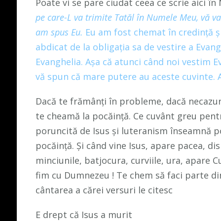
Poate vi se pare ciudat ceea ce scrie aici 
pe care-L va trimite Tatăl în Numele Meu, vă
va
am spus Eu.
Eu am fost chemat în credință și
abdicat de la obligația sa de vestire a Evangh
Evanghelia. Așa că atunci când noi vestim E
vă spun că mare putere au aceste cuvinte. 
Dacă te frămânți în probleme, dacă necazur
te cheamă la pocăință. Ce cuvânt greu pentr
poruncită de Isus și luteranism înseamnă p
pocăință. Și când vine Isus, apare pacea, dis
minciunile, batjocura, curviile, ura, apare 
fim cu Dumnezeu ! Te chem să faci parte din
cântarea a cărei versuri le citesc
E drept că Isus a murit