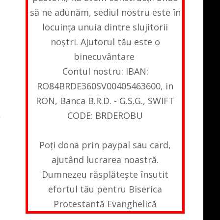
să ne adunăm, sediul nostru este în
locuința unuia dintre slujitorii
noștri. Ajutorul tău este o
binecuvântare
Contul nostru: IBAN:
RO84BRDE360SV00405463600, in
RON, Banca B.R.D. - G.S.G., SWIFT
CODE: BRDEROBU
e
Poți dona prin paypal sau card,
ajutând lucrarea noastră.
Dumnezeu răsplătește însutit
efortul tău pentru Biserica
Protestantă Evanghelică