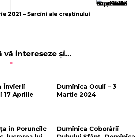
 2021 – Sarcini ale creștinului
 vă intereseze și...
Învierii
Duminica Oculi – 3
 17 Aprilie
Martie 2024
ța în Poruncile
Duminica Coborârii
s, lucrarea lui
Duhului Sfânt, Dominica