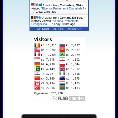
A visitor from
Columbus, Ohio
viewed "
Biserica Protestantă Evanghelică -
…
"
1 day 2 hrs ago
A visitor from
Comana De Sus,
Brasov
viewed "
Biserica Protestantă
Evanghelică -…
"
1 day 10 hrs ago
Get Script
Real Time
Tracking ON