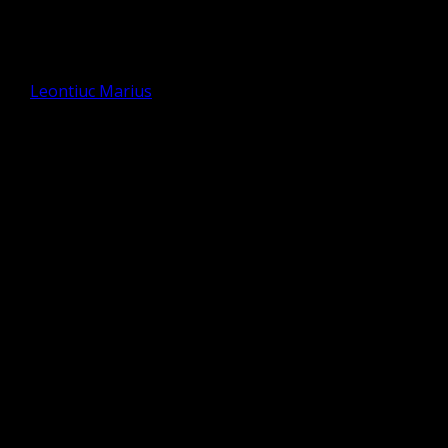
Duminica GAUDETE 12
Decembrie 2021
de
Leontiuc Marius