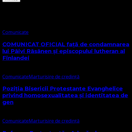
Comunicate
Comunicate
COMUNICAT OFICIAL față de condamnarea
lui Päivi Räsänen și episcopului lutheran al
Finlandei
Comunicate
Marturisire de credință
Poziția Bisericii Protestante Evanghelice
privind homosexualitatea și identitatea de
gen
Comunicate
Marturisire de credință