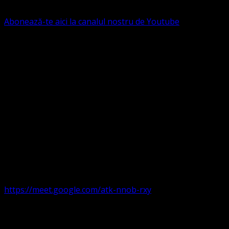
B.R.D. - G.S.G., SWIFT CODE: BRDEROBU
Abonează-te aici la canalul nostru de Youtube
Următorul serviciu divin online
Duminica de la ora 11:00 – 11:45
România
,
ora 10:00-
10:45 Austria, Ungaria, Germania, Belgia, Franța, ora
9:00-9:45 Anglia, Irlanda suntem online pe Google Meet
https://meet.google.com/atk-nnob-rxy
Serviciu divin în plen parohii locale:
Timișoara 1, Gherla,