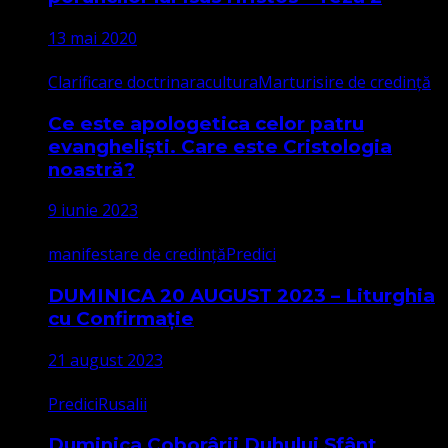
13 mai 2020
Clarificare doctrinara
cultura
Marturisire de credință
Ce este apologetica celor patru
evangheliști. Care este Cristologia
noastră?
9 iunie 2023
manifestare de credință
Predici
DUMINICA 20 AUGUST 2023 – Liturghia
cu Confirmație
21 august 2023
Predici
Rusalii
Duminica Coborârii Duhului Sfânt,