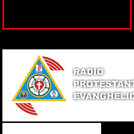
Poți dona prin paypal sau card, ajutând lucrarea
noastră. Dumnezeu răsplătește însutit efortul tău
pentru Biserica Protestantă Evanghelică
Binecuvântate fie cu iertare și mântuire sufletele care
ajută Biserica noastră !