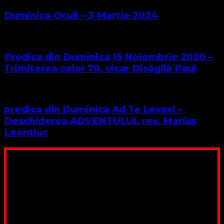
Duminica Oculi – 3 Martie 2024
Predica din Duminica 15 Noiembrie 2020 –
Trimiterea celor 70, vicar Disăgilă Paul
predica din Duminica Ad Te Levavi –
Deschiderea ADVENTULUI, rev. Marius
Leontiuc
Poți dona bani și să sprijini această lucrare a Domnului.
Suntem cea mai nevoiașă biserică din România. Nu avem
fond pentru a ne salariza pastorii, nu avem construcții
unde să ne adunăm, sediul nostru este în locuința unuia
dintre slujitorii noștri. Ajutorul tău este o binecuvântare
Contul nostru: IBAN: RO84BRDE360SV00405463600, in
RON, Banca B.R.D. - G.S.G., SWIFT CODE: BRDEROBU