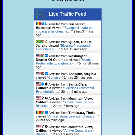
Live Traffic Feed
A visitor from
Bucharest,
Bucuresti
viewed "
Evanghelia care ne
împacă și ne cheamă:…
"
2 hrs 34 mins
ago
A visitor from
Iguacu, Rio De
Janeiro
viewed "
Biserica Protestantă
Evanghelică -…
"
5 hrs 19 mins ago
A visitor from
Washington,
District Of Columbia
viewed "
Biserica
Protestantă Evanghelică -…
"
5 hrs 58 mins
ago
A visitor from
Ashburn, Virginia
viewed "
Contact -
"
14 hrs 25 mins ago
A visitor from
Santa Clara,
California
viewed "
Biserica Protestantă
Evanghelică -…
"
20 hrs 9 mins ago
A visitor from
Mountain View,
California
viewed "
Arhive Comunicate -
Biserica…
"
22 hrs 7 mins ago
A visitor from
Timisoara, Timis
viewed "
Arhive Istoria Bisericii - Biserica…
"
22 hrs 55 mins ago
A visitor from
Mountain View,
California
viewed "
Arhive Comunicate -
Biserica…
"
23 hrs 9 mins ago