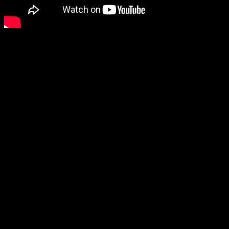
Biserica Protestantă Evanghelică
O Biserică Lutherană – Valdenză Misionară a Poruncilor
lui Dumnezeu
Extras din Slujba din Duminica GAUDETE 2021 se află în
materialul Video de mai sus în care este și predica.
Filipeni 4:4
Bucură-te todeauna în Domnul
PAROHIA TIMIȘOARA
Corul Foștilor Deținuți
din BISERICA PROTESTANTĂ
EVANGHELICĂ TIMIȘOARA
Fiți Binecuvântați !
contact@bisericaevanghelica.com