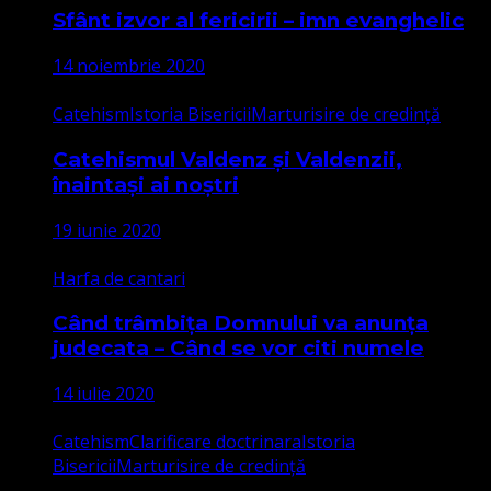
Sfânt izvor al fericirii – imn evanghelic
14 noiembrie 2020
Catehism
Istoria Bisericii
Marturisire de credință
Catehismul Valdenz și Valdenzii,
înaintași ai noștri
19 iunie 2020
Harfa de cantari
Când trâmbița Domnului va anunța
judecata – Când se vor citi numele
14 iulie 2020
Catehism
Clarificare doctrinara
Istoria
Bisericii
Marturisire de credință