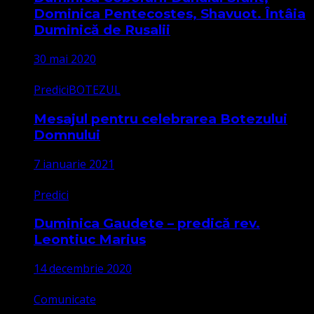
Dominica Pentecostes, Shavuot. Întâia
Duminică de Rusalii
30 mai 2020
Predici
BOTEZUL
Mesajul pentru celebrarea Botezului
Domnului
7 ianuarie 2021
Predici
Duminica Gaudete – predică rev.
Leontiuc Marius
14 decembrie 2020
Comunicate