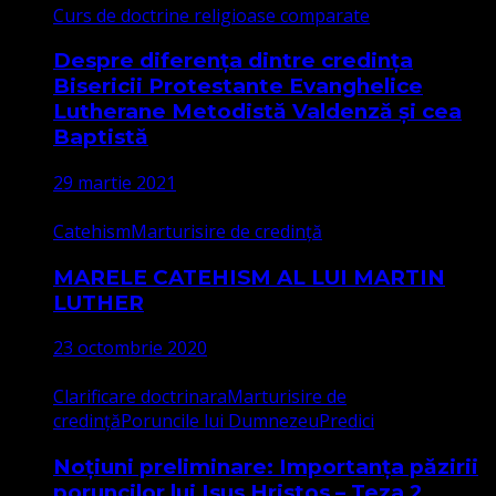
Curs de doctrine religioase comparate
Despre diferența dintre credința
Bisericii Protestante Evanghelice
Lutherane Metodistă Valdenză și cea
Baptistă
29 martie 2021
Catehism
Marturisire de credință
MARELE CATEHISM AL LUI MARTIN
LUTHER
23 octombrie 2020
Clarificare doctrinara
Marturisire de
credință
Poruncile lui Dumnezeu
Predici
Noțiuni preliminare: Importanța păzirii
poruncilor lui Isus Hristos – Teza 2