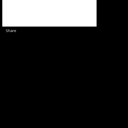
Share
Sediul Asociației Religioase
Strada Sinaia 19,