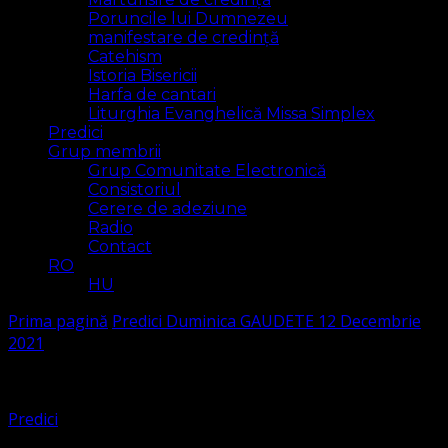
Poruncile lui Dumnezeu
manifestare de credință
Catehism
Istoria Bisericii
Harfa de cantari
Liturghia Evanghelică Missa Simplex
Predici
Grup membrii
Grup Comunitate Electronică
Consistoriul
Cerere de adeziune
Radio
Contact
RO
HU
Prima pagină
Predici
Duminica GAUDETE 12 Decembrie
2021
Predici