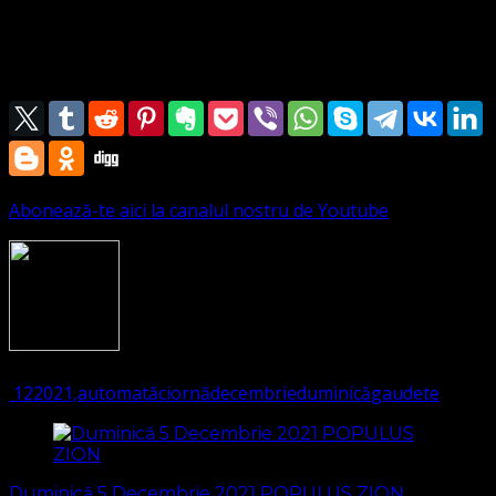
Pastor
Leontiuc Marius Sebastian
Abonează-te aici la canalul nostru de Youtube
1503
(Visited 215 times, 1 visits today)
12
2021,
automată
ciornă
decembrie
duminică
gaudete
Navigare
în
Duminică 5 Decembrie 2021 POPULUS ZION