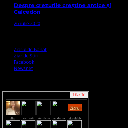
Despre crezurile creștine antice și
Calcedon
26 iulie 2020
Apariții Media
Ziarul de Banat
Ziar de Stiri
Facebook
Newsnet
Dorim un like pe newsnet