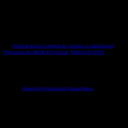
Ghiroda 307200 IBAN: RO84BRDE360SV00405463600 BRD
ORGANIZAȚIA RELIGIOASĂ CONVENŢIA
PROTESTANTĂ EVANGHELICĂ VALDENZĂ
– METODISTĂ – LUTHERANĂ
CIF 16759059 aprobată cu modificări la statut și denumire
prin
Hotărârea din Camera de consiliu a Judecătoriei
Timișoara din 08.08.2023 dosar 18263/325/2023
.
ASOCIAȚIA RELIGIOASĂ este prezentă și în România prin
Organizația religioasă.
pastor coordonator: Leontiuc Marius
Pastor la
Biserica Protestantă Evanghelica
Contact: contact@bisericaevanghelica.com
Ne puteți susține financiar. Iată datele noastre: Conventia
Protestantă Evanghelică Valdenză-Metodistă-Lutherană ,
IBAN: RO84BRDE360SV00405463600, in RON, Banca