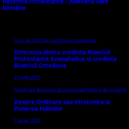
Reforma Protestantă – Adevărul care
Rămâne
Cele mai citite
Curs de doctrine religioase comparate
Diferența dintre credința Bisericii
Protestante Evanghelice și credința
Bisericii Ortodoxe
21 iulie 2021
Clarificare doctrinara
Cursuri
manifestare de credință
Despre Ordinare sau Hirotonire și
Punerea Mâinilor
5 iunie 2020