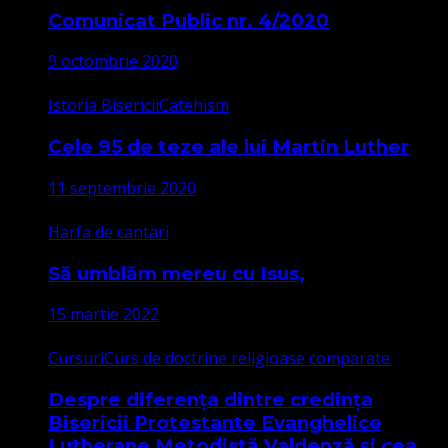
Comunicat Public nr. 4/2020
9 octombrie 2020
Istoria Bisericii
Catehism
Cele 95 de teze ale lui Martin Luther
11 septembrie 2020
Harfa de cantari
Să umblăm mereu cu Isus,
15 martie 2022
Cursuri
Curs de doctrine religioase comparate
Despre diferența dintre credința
Bisericii Protestante Evanghelice
Lutherane Metodistă Valdenză și cea