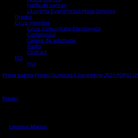
Harfa de cantari
Liturghia Evanghelică Missa Simplex
Predici
Grup membrii
Grup Comunitate Electronică
Consistoriul
Cerere de adeziune
Radio
Contact
RO
HU
Prima pagină
Predici
Duminică 5 Decembrie 2021 POPULU
Predici
Duminică 5 Decembrie 2021 POP
de
Leontiuc Marius