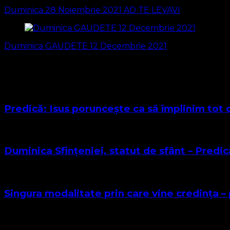
în
Duminica 28 Noiembrie 2021 AD TE LEVAVI
articole
Duminica GAUDETE 12 Decembrie 2021
S-ar putea să vă intereseze și...
Predică: Isus poruncește ca să împlinim tot 
Duminica Sfințeniei, statut de sfânt – Predi
Singura modalitate prin care vine credința