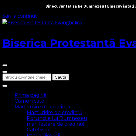
Binecuvântat să fie Dumnezeu ! Binecuvântați să 
Sari la conținut
Biserica Protestantă Ev
Cauți
ceva?
Prima pagină
Comunicate
Marturisire de credință
Marturisire de credință
Poruncile lui Dumnezeu
manifestare de credință
Catehism
Istoria Bisericii