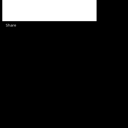
Share
Sediul Asociației Religioase
ORGANIZAȚIA RELIGIOASĂ CONVENŢIA PR