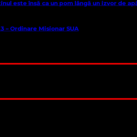
tinul este însă ca un pom lângă un izvor de ap
3 – Ordinare Misionar SUA
 Suntem cea mai nevoiașă biserică din România. Nu avem fond 
ru este în locuința unuia dintre slujitorii noștri. Ajutorul t
RO84BRDE360SV00405463600, in RON, Banca B.R.D. - G.S.G.
 lucrarea noastră. Dumnezeu răsplătește însutit efortul tău
 Biserica noastră !