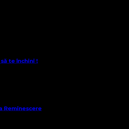
ă te închini !
ica Reminescere