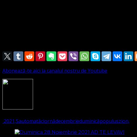
Pastor
Leontiuc Marius Sebastian
Parohia Timișoara
Corul Foștilor Deținuți
din Parohia Timișoara
Abonează-te aici la canalul nostru de Youtube
1426
(Visited 326 times, 1 visits today)
2021,
5
automată
ciornă
decembrie
duminică
populus
zion,
Navigare