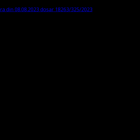
ara din 08.08.2023 dosar 18263/325/2023
. ASOCIAȚIA
 IBAN: RO84BRDE360SV00405463600, in RON, Banca B.R.D. -