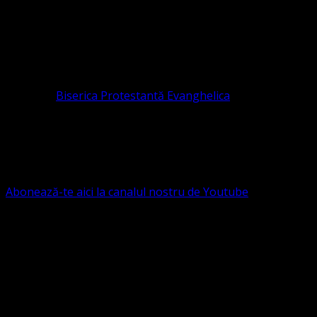
CIF 16759059 aprobată cu modificări la statut și denumire 
RELIGIOASĂ este prezentă și în România prin Organizația r
pastor coordonator: Leontiuc Marius
Pastor la
Biserica Protestantă Evanghelica
Contact: contact@bisericaevanghelica.com
Ne puteți susține financiar. Iată datele noastre: Conven
G.S.G., SWIFT CODE: BRDEROBU
Abonează-te aici la canalul nostru de Youtube