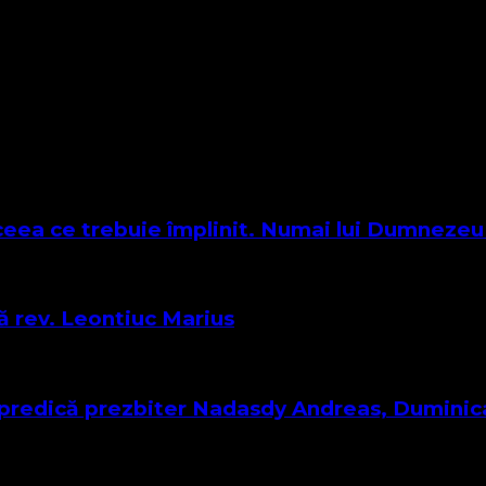
ceea ce trebuie împlinit. Numai lui Dumnezeu s
că rev. Leontiuc Marius
 – predică prezbiter Nadasdy Andreas, Dumin