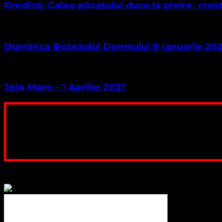
Predică: Calea păcatului duce la pieire, creș
Duminica Botezului Domnului 8 Ianuarie 202
Joia Mare – 1 Aprilie 2021
Poți dona bani și să sprijini această lucrare a Domnului.
ne adunăm, sediul nost
Contul nostru: IBAN: 
Poți dona prin paypal sau card, ajutând
Binecuvântate fie cu iertare și mântuire sufletele care ajută