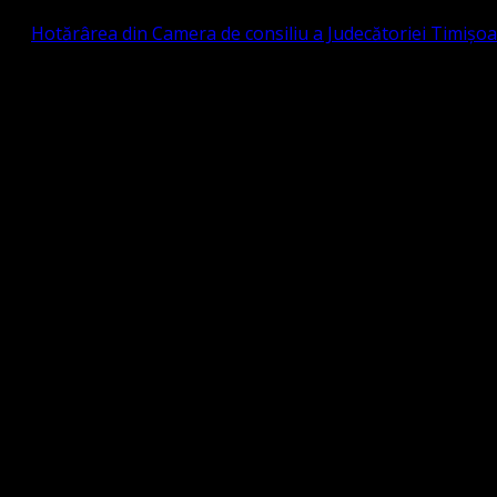
prin
Hotărârea din Camera de consiliu a Judecătoriei Timișo
eligioasă.
tia Protestantă Evanghelică Valdenză-Metodistă-Lutherană ,