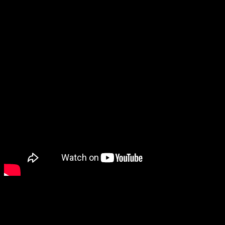
Liturghia cu colinde este redată în clipul video.
Textul predicii este din cartea sf. profet ISAIA 62:11
11 Iată ce vesteşte Domnul până la marginile pământului: „Spuneţi 