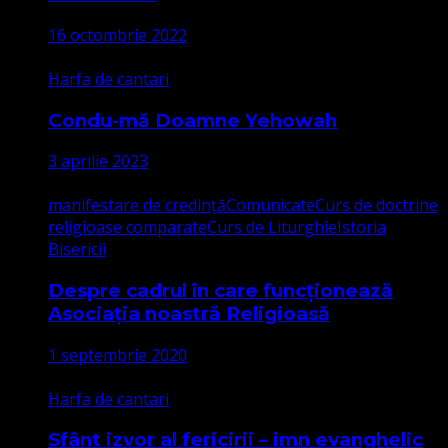
16 octombrie 2022
Harfa de cantari
Condu-mă Doamne Yehowah
3 aprilie 2023
manifestare de credință
Comunicate
Curs de doctrine
religioase comparate
Curs de Liturghie
Istoria
Bisericii
Despre cadrul în care funcționează
Asociația noastră Religioasă
1 septembrie 2020
Harfa de cantari
Sfânt izvor al fericirii – imn evanghelic