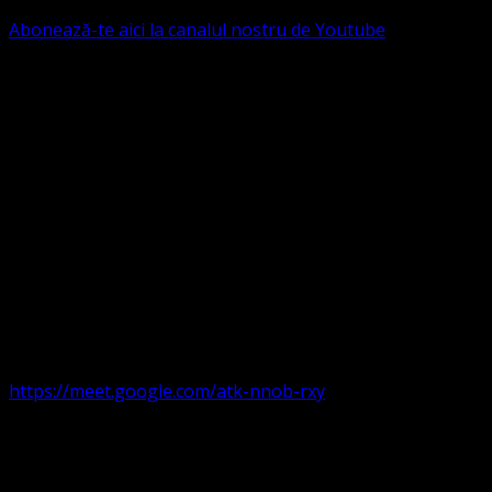
Abonează-te aici la canalul nostru de Youtube
Următorul serviciu divin online
Duminica de la ora 11:00 – 11:45
România
,
ora 10:00-
10:45 Austria, Ungaria, Germania, Belgia, Franța, ora
9:00-9:45 Anglia, Irlanda suntem online pe Google Meet
https://meet.google.com/atk-nnob-rxy
Serviciu divin în plen parohii locale:
Timișoara 1, Gherla,