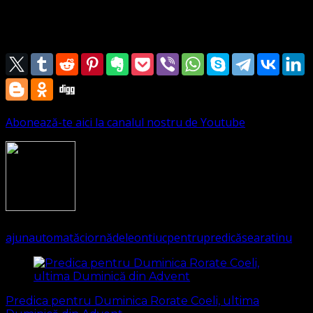
Tinu Leontiuc din anul trecut, când era în viață,
mulțumind Bisericii Filadelfia pentru dreptul la redifuzare.
Abonează-te aici la canalul nostru de Youtube
2140
(Visited 586 times, 1 visits today)
ajun
automată
ciornă
de
leontiuc
pentru
predică
seara
tinu
Navigare
în
Predica pentru Duminica Rorate Coeli, ultima
articole