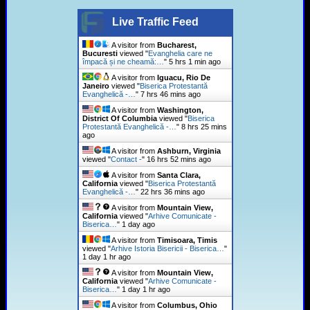
Live Traffic Feed
A visitor from
Bucharest,
Bucuresti
viewed "
Evanghelia care ne
împacă și ne cheamă:…
"
5 hrs 1 min ago
A visitor from
Iguacu, Rio De
Janeiro
viewed "
Biserica Protestantă
Evanghelică -…
"
7 hrs 46 mins ago
A visitor from
Washington,
District Of Columbia
viewed "
Biserica
Protestantă Evanghelică -…
"
8 hrs 25 mins
ago
A visitor from
Ashburn, Virginia
viewed "
Contact -
"
16 hrs 52 mins ago
A visitor from
Santa Clara,
California
viewed "
Biserica Protestantă
Evanghelică -…
"
22 hrs 36 mins ago
A visitor from
Mountain View,
California
viewed "
Arhive Comunicate -
Biserica…
"
1 day ago
A visitor from
Timisoara, Timis
viewed "
Arhive Istoria Bisericii - Biserica…
"
1 day 1 hr ago
A visitor from
Mountain View,
California
viewed "
Arhive Comunicate -
Biserica…
"
1 day 1 hr ago
A visitor from
Columbus, Ohio