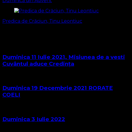
Duminică din Advent
Predica de Crăciun, Tinu Leontiuc
S-ar putea să vă intereseze și...
Duminica 11 Iulie 2021, Misiunea de a vesti
Cuvântul aduce Credința
Duminica 19 Decembrie 2021 RORATE
COELI
Duminica 3 Iulie 2022