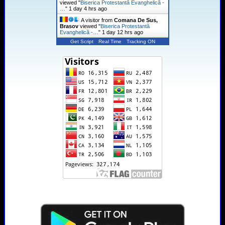
viewed "
Biserica Protestantă Evanghelică -
…
"
1 day 4 hrs ago
A visitor from
Comana De Sus,
Brasov
viewed "
Biserica Protestantă
Evanghelică -…
"
1 day 12 hrs ago
Get Script
Real Time
Tracking ON