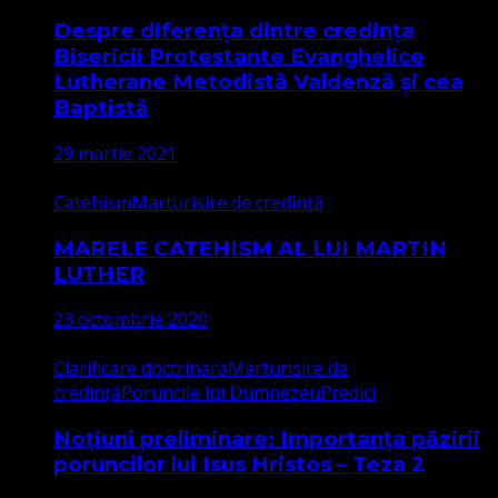
Despre diferența dintre credința
Bisericii Protestante Evanghelice
Lutherane Metodistă Valdenză și cea
Baptistă
29 martie 2021
Catehism
Marturisire de credință
MARELE CATEHISM AL LUI MARTIN
LUTHER
23 octombrie 2020
Clarificare doctrinara
Marturisire de
credință
Poruncile lui Dumnezeu
Predici
Noțiuni preliminare: Importanța păzirii
poruncilor lui Isus Hristos – Teza 2