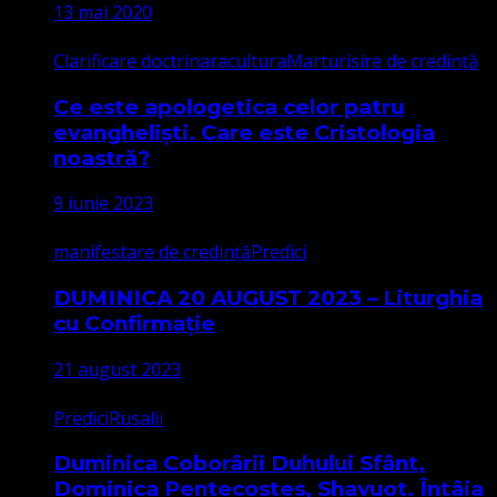
13 mai 2020
Clarificare doctrinara
cultura
Marturisire de credință
Ce este apologetica celor patru
evangheliști. Care este Cristologia
noastră?
9 iunie 2023
manifestare de credință
Predici
DUMINICA 20 AUGUST 2023 – Liturghia
cu Confirmație
21 august 2023
Predici
Rusalii
Duminica Coborârii Duhului Sfânt,
Dominica Pentecostes, Shavuot. Întâia