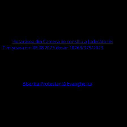
ORGANIZAȚIA RELIGIOASĂ CONVENŢIA
PROTESTANTĂ EVANGHELICĂ VALDENZĂ
– METODISTĂ – LUTHERANĂ
CIF 16759059 aprobată cu modificări la statut și denumire
prin
Hotărârea din Camera de consiliu a Judecătoriei
Timișoara din 08.08.2023 dosar 18263/325/2023
.
ASOCIAȚIA RELIGIOASĂ este prezentă și în România prin
Organizația religioasă.
pastor coordonator: Leontiuc Marius
Pastor la
Biserica Protestantă Evanghelica
Contact: contact@bisericaevanghelica.com
Ne puteți susține financiar. Iată datele noastre: Conventia
Protestantă Evanghelică Valdenză-Metodistă-Lutherană ,
IBAN: RO84BRDE360SV00405463600, in RON, Banca
B.R.D. - G.S.G., SWIFT CODE: BRDEROBU