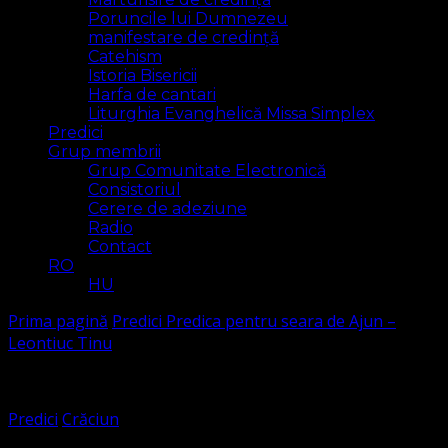
Poruncile lui Dumnezeu
manifestare de credință
Catehism
Istoria Bisericii
Harfa de cantari
Liturghia Evanghelică Missa Simplex
Predici
Grup membrii
Grup Comunitate Electronică
Consistoriul
Cerere de adeziune
Radio
Contact
RO
HU
Prima pagină
Predici
Predica pentru seara de Ajun –
Leontiuc Tinu
Predici
Crăciun