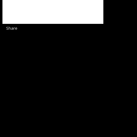
Share
Sediul Asociației Religioase
Strada Sinaia 19,
Ghiroda 307200 IBAN: RO84BRDE360SV00405463600 BRD