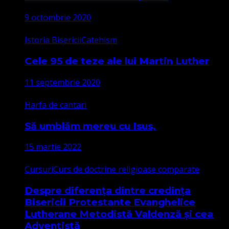
9 octombrie 2020
Istoria Bisericii
Catehism
Cele 95 de teze ale lui Martin Luther
11 septembrie 2020
Harfa de cantari
Să umblăm mereu cu Isus,
15 martie 2022
Cursuri
Curs de doctrine religioase comparate
Despre diferența dintre credința
Bisericii Protestante Evanghelice
Lutherane Metodistă Valdenză și cea
Adventistă