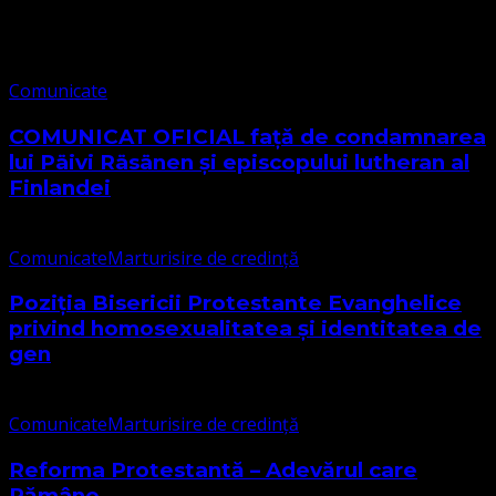
Comunicate
Comunicate
COMUNICAT OFICIAL față de condamnarea
lui Päivi Räsänen și episcopului lutheran al
Finlandei
Comunicate
Marturisire de credință
Poziția Bisericii Protestante Evanghelice
privind homosexualitatea și identitatea de
gen
Comunicate
Marturisire de credință
Reforma Protestantă – Adevărul care
Rămâne