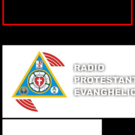
Poți dona prin paypal sau card, ajutând lucrarea
noastră. Dumnezeu răsplătește însutit efortul tău
pentru Biserica Protestantă Evanghelică
Binecuvântate fie cu iertare și mântuire sufletele care
ajută Biserica noastră !