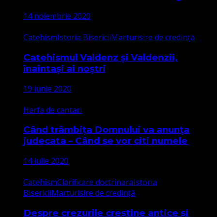
14 noiembrie 2020
Catehism
Istoria Bisericii
Marturisire de credință
Catehismul Valdenz și Valdenzii,
înaintași ai noștri
19 iunie 2020
Harfa de cantari
Când trâmbița Domnului va anunța
judecata – Când se vor citi numele
14 iulie 2020
Catehism
Clarificare doctrinara
Istoria
Bisericii
Marturisire de credință
Despre crezurile creștine antice și