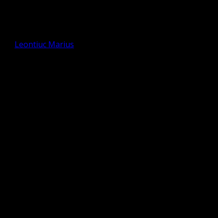
Predica pentru seara de Ajun –
Leontiuc Tinu
de
Leontiuc Marius
Pentru seara de Ajun vom urmări o predică a tatălui meu