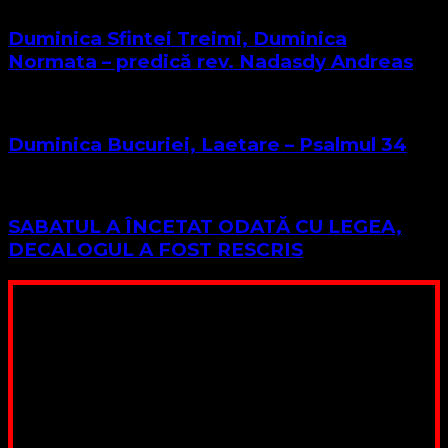
Duminica Sfintei Treimi, Duminica
Normata – predică rev. Nadasdy Andreas
Duminica Bucuriei, Laetare – Psalmul 34
SABATUL A ÎNCETAT ODATĂ CU LEGEA,
DECALOGUL A FOST RESCRIS
Poți dona bani și să sprijini această lucrare a Domnului.
Suntem cea mai nevoiașă biserică din România. Nu avem
fond pentru a ne salariza pastorii, nu avem construcții
unde să ne adunăm, sediul nostru este în locuința unuia
dintre slujitorii noștri. Ajutorul tău este o binecuvântare
Contul nostru: IBAN: RO84BRDE360SV00405463600, in
RON, Banca B.R.D. - G.S.G., SWIFT CODE: BRDEROBU