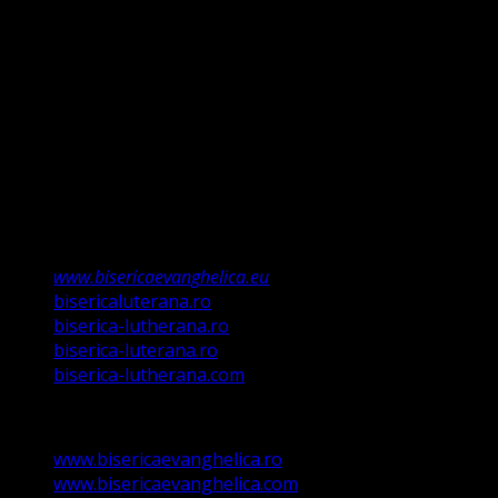
întemeiem credința pe Porunca Domnului așa cum o
relevă Martin Luther, nu înseamnă că am fi o biserică a
legii ci a Poruncii lui Hristos care așa a ordonat „și
învățații să păzească tot ce Eu v-am poruncit”.
Această biserică este o Biserică Evanghelică
Valdenză, Metodistă și Lutherană și este formată în
structura reglementată de art. 4,5 și 6 Legea
489/2006
Asociație Religioasă în curs de înscriere în
Registrul Asociațiilor Religioase.
www.bisericaevanghelica.eu
bisericaluterana.ro
biserica-lutherana.ro
biserica-luterana.ro
biserica-lutherana.com
www.bisericaevanghelica.ro
www.bisericaevanghelica.com