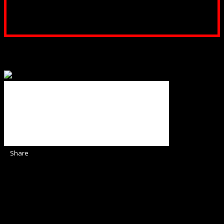
Poți dona prin paypal sau card, ajutând lucrarea
noastră. Dumnezeu răsplătește însutit efortul tău
pentru Biserica Protestantă Evanghelică
Binecuvântate fie cu iertare și mântuire sufletele care
ajută Biserica noastră !
Share
Sediul Asociației Religioase