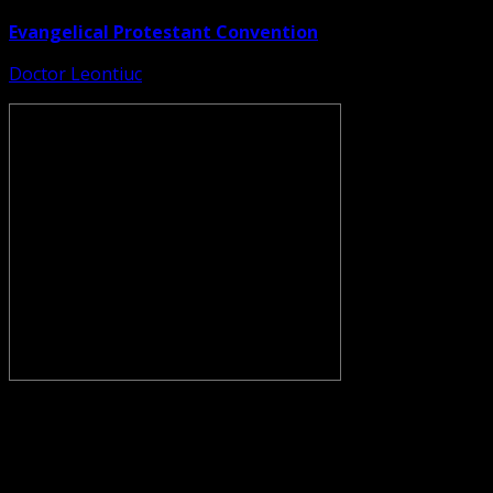
Evangelical Protestant Convention
Doctor Leontiuc
CONVENŢIA PROTESTANTĂ EVANGHELICĂ VALDENZĂ –
METODISTĂ – LUTHERANĂ nu se confundă cu Biserica
Evanghelică-Lutherană Sinod Prezbiteriană , nici cu
Biserica Evanghelică C.A. din România, și nici cu alte