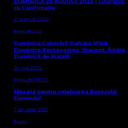
DUMINICA 20 AUGUST 2023 – Liturghia
cu Confirmație
21 august 2023
Predici
Rusalii
Duminica Coborârii Duhului Sfânt,
Dominica Pentecostes, Shavuot. Întâia
Duminică de Rusalii
30 mai 2020
Predici
BOTEZUL
Mesajul pentru celebrarea Botezului
Domnului
7 ianuarie 2021
Predici