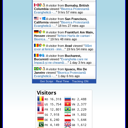
A visitor from
Burnaby, British
Columbia
viewed "
Biserica Protestantă
Evanghelică -…
"
9 hrs 57 mins ago
A visitor from
San Francisco,
California
viewed "
Biserica Protestantă
Evanghelică -…
"
18 hrs 27 mins ago
A visitor from
Frankfurt Am Main,
Hessen
viewed "
Arhive Harfa de cantari -
Biserica…
"
19 hrs 48 mins ago
A visitor from
Arad
viewed "
Sfânt
izvor al fericirii - imn…
"
19 hrs 54 mins ago
A visitor from
Bucharest,
Bucuresti
viewed "
Evanghelia care ne
împacă și ne cheamă:…
"
1 day 3 hrs ago
A visitor from
Iguacu, Rio De
Janeiro
viewed "
Biserica Protestantă
Evanghelică -…
"
1 day 6 hrs ago
Get Script
Real Time
Tracking ON