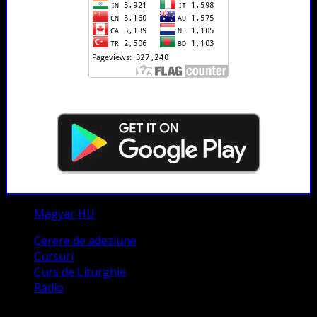
Magyar HU
Cerere de adeziune
Cursuri
Curs de Liturghie
Radio