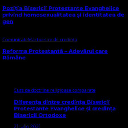
Poziția Bisericii Protestante Evanghelice
privind homosexualitatea și identitatea de
gen
Comunicate
Marturisire de credință
Reforma Protestantă – Adevărul care
Rămâne
Cele mai citite
Curs de doctrine religioase comparate
Diferența dintre credința Bisericii
Protestante Evanghelice și credința
Bisericii Ortodoxe
21 iulie 2021