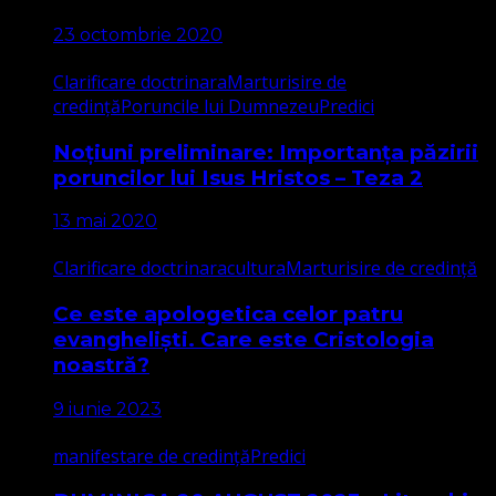
23 octombrie 2020
Clarificare doctrinara
Marturisire de
credință
Poruncile lui Dumnezeu
Predici
Noțiuni preliminare: Importanța păzirii
poruncilor lui Isus Hristos – Teza 2
13 mai 2020
Clarificare doctrinara
cultura
Marturisire de credință
Ce este apologetica celor patru
evangheliști. Care este Cristologia
noastră?
9 iunie 2023
manifestare de credință
Predici