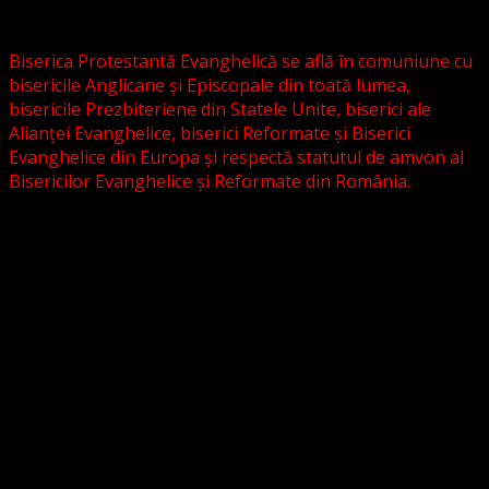
grupări religioase sau asociații lutherane autonome .
Biserica Protestantă Evanghelică se află în comuniune cu
bisericile Anglicane și Episcopale din toată lumea,
bisericile Prezbiteriene din Statele Unite, biserici ale
Alianței Evanghelice, biserici Reformate și Biserici
Evanghelice din Europa și respectă statutul de amvon al
Bisericilor Evanghelice și Reformate din România.
Biserica noastră este așezată în învățătura poruncilor
Noului Testament și este constituită la comandamentul
acestora, la chemarea acestora.
Pictura din antet, reprezintă un interior al unei biserici
evanghelice, inspirat dintr-o biserică bavareză și
ilustrează conceptul nostru asupra arhitecturii bisericești
cu elemente gotice sau eclectice. Folosim fotografii ale
unor biserici înfrățite sau similare, cu acordul pastorilor.
_________________________