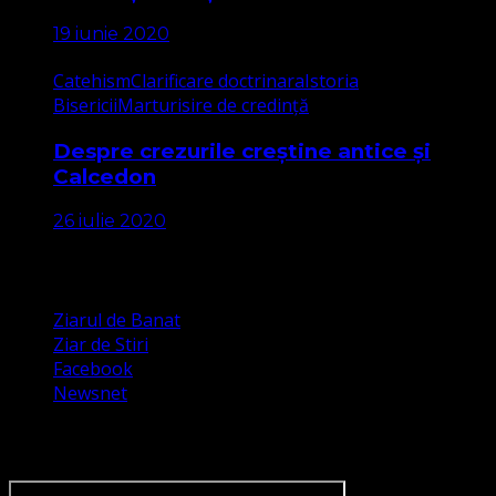
19 iunie 2020
Catehism
Clarificare doctrinara
Istoria
Bisericii
Marturisire de credință
Despre crezurile creștine antice și
Calcedon
26 iulie 2020
Apariții Media
Ziarul de Banat
Ziar de Stiri
Facebook
Newsnet
Dorim un like pe newsnet