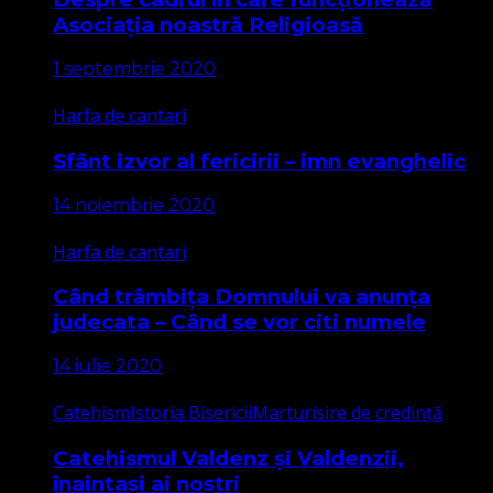
Asociația noastră Religioasă
1 septembrie 2020
Harfa de cantari
Sfânt izvor al fericirii – imn evanghelic
14 noiembrie 2020
Harfa de cantari
Când trâmbița Domnului va anunța
judecata – Când se vor citi numele
14 iulie 2020
Catehism
Istoria Bisericii
Marturisire de credință
Catehismul Valdenz și Valdenzii,
înaintași ai noștri