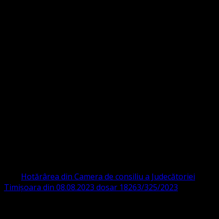
Strada Sinaia 19,
Ghiroda 307200 IBAN: RO84BRDE360SV00405463600 BRD
ORGANIZAȚIA RELIGIOASĂ CONVENŢIA
PROTESTANTĂ EVANGHELICĂ VALDENZĂ
– METODISTĂ – LUTHERANĂ
CIF 16759059 aprobată cu modificări la statut și denumire
prin
Hotărârea din Camera de consiliu a Judecătoriei
Timișoara din 08.08.2023 dosar 18263/325/2023
.
ASOCIAȚIA RELIGIOASĂ este prezentă și în România prin
Organizația religioasă.