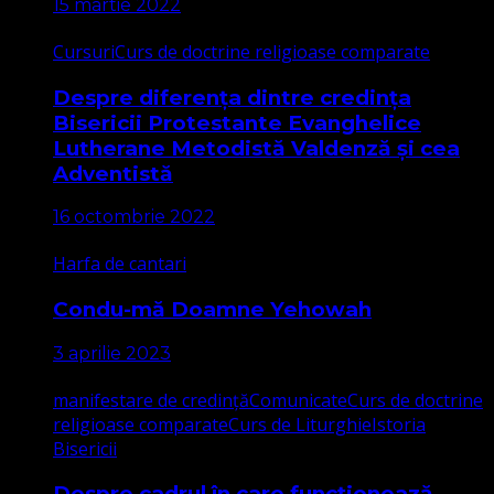
15 martie 2022
Cursuri
Curs de doctrine religioase comparate
Despre diferența dintre credința
Bisericii Protestante Evanghelice
Lutherane Metodistă Valdenză și cea
Adventistă
16 octombrie 2022
Harfa de cantari
Condu-mă Doamne Yehowah
3 aprilie 2023
manifestare de credință
Comunicate
Curs de doctrine
religioase comparate
Curs de Liturghie
Istoria
Bisericii
Despre cadrul în care funcționează