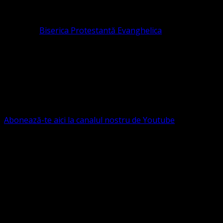
pastor coordonator: Leontiuc Marius
Pastor la
Biserica Protestantă Evanghelica
Contact: contact@bisericaevanghelica.com
Ne puteți susține financiar. Iată datele noastre: Conventia
Protestantă Evanghelică Valdenză-Metodistă-Lutherană ,
IBAN: RO84BRDE360SV00405463600, in RON, Banca
B.R.D. - G.S.G., SWIFT CODE: BRDEROBU
Abonează-te aici la canalul nostru de Youtube