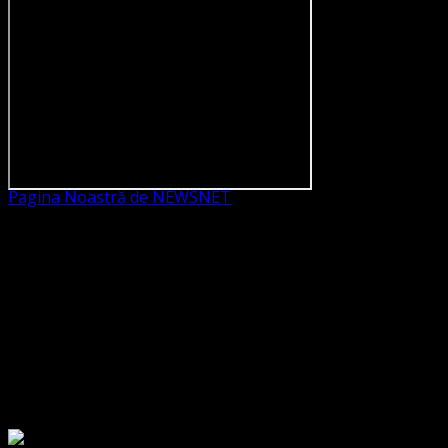
Pagina Noastră de NEWSNET
Dorim un like
Legături Utile