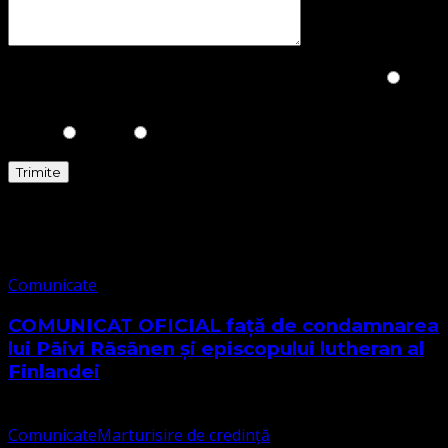
Please prove you are human by selecting the
Cup
.
Comunicate
Comunicate
COMUNICAT OFICIAL față de condamnarea
lui Päivi Räsänen și episcopului lutheran al
Finlandei
Comunicate
Marturisire de credință