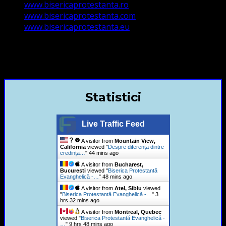
www.bisericaprotestanta.ro
www.bisericaprotestanta.com
www.bisericaprotestanta.eu
contact@bisericaevanghelica.com
+40720435515 Marius Leontiuc
Statistici
Live Traffic Feed
A visitor from
Mountain View,
California
viewed "
Despre diferența dintre
credința…
"
44 mins ago
A visitor from
Bucharest,
Bucuresti
viewed "
Biserica Protestantă
Evanghelică -…
"
48 mins ago
A visitor from
Atel, Sibiu
viewed
"
Biserica Protestantă Evanghelică -…
"
3
hrs 32 mins ago
A visitor from
Montreal, Quebec
viewed "
Biserica Protestantă Evanghelică -
…
"
9 hrs 48 mins ago