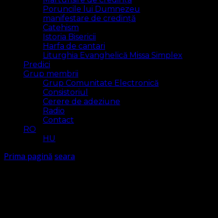
Poruncile lui Dumnezeu
manifestare de credință
Catehism
Istoria Bisericii
Harfa de cantari
Liturghia Evanghelică Missa Simplex
Predici
Grup membrii
Grup Comunitate Electronică
Consistoriul
Cerere de adeziune
Radio
Contact
RO
HU
Prima pagină
seara
seara
Arăt
1 rezultat(e)