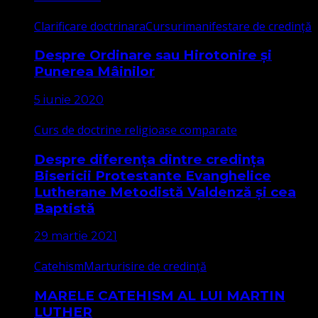
Clarificare doctrinara
Cursuri
manifestare de credință
Despre Ordinare sau Hirotonire și
Punerea Mâinilor
5 iunie 2020
Curs de doctrine religioase comparate
Despre diferența dintre credința
Bisericii Protestante Evanghelice
Lutherane Metodistă Valdenză și cea
Baptistă
29 martie 2021
Catehism
Marturisire de credință
MARELE CATEHISM AL LUI MARTIN
LUTHER