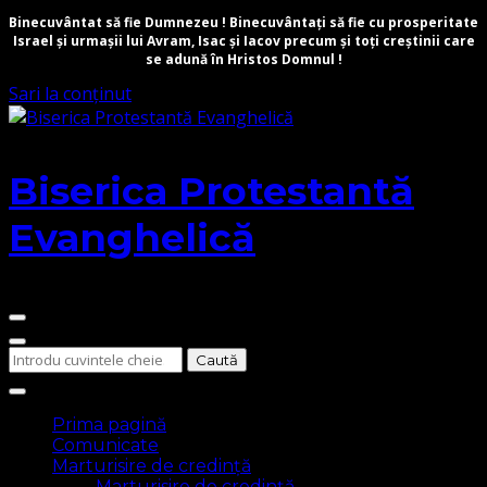
Binecuvântat să fie Dumnezeu ! Binecuvântați să fie cu prosperitate
Israel și urmașii lui Avram, Isac și Iacov precum și toți creștinii care
se adună în Hristos Domnul !
Sari la conținut
Biserica Protestantă
Evanghelică
Cauți
ceva?
Prima pagină
Comunicate
Marturisire de credință
Marturisire de credință