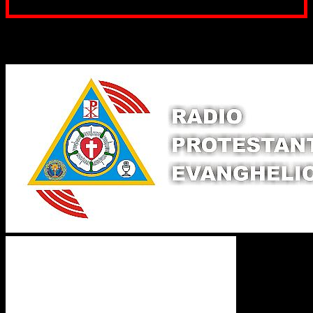
pentru Biserica Protestantă Evanghelică
Binecuvântate fie cu iertare și mântuire sufletele care
ajută Biserica noastră !