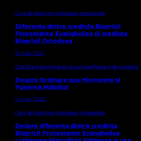
Curs de doctrine religioase comparate
Diferența dintre credința Bisericii
Protestante Evanghelice și credința
Bisericii Ortodoxe
21 iulie 2021
Clarificare doctrinara
Cursuri
manifestare de credință
Despre Ordinare sau Hirotonire și
Punerea Mâinilor
5 iunie 2020
Curs de doctrine religioase comparate
Despre diferența dintre credința
Bisericii Protestante Evanghelice
Lutherane Metodistă Valdenză și cea