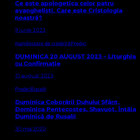
Ce este apologetica celor patru
evangheliști. Care este Cristologia
noastră?
9 iunie 2023
manifestare de credință
Predici
DUMINICA 20 AUGUST 2023 – Liturghia
cu Confirmație
21 august 2023
Predici
Rusalii
Duminica Coborârii Duhului Sfânt,
Dominica Pentecostes, Shavuot. Întâia
Duminică de Rusalii
30 mai 2020