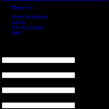
Magyar HU
Cerere de adeziune
Cursuri
Curs de Liturghie
Radio
Contact
Numele tău (obligatoriu)
Emailul tău (obligatoriu)
Numărul tău de telefon
Subiect