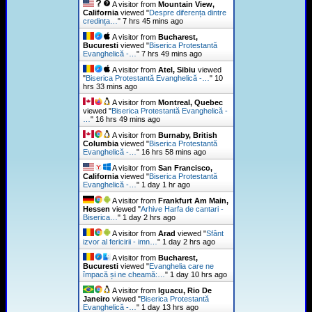
A visitor from
Mountain View,
California
viewed "
Despre diferența dintre
credința…
"
7 hrs 45 mins ago
A visitor from
Bucharest,
Bucuresti
viewed "
Biserica Protestantă
Evanghelică -…
"
7 hrs 49 mins ago
A visitor from
Atel, Sibiu
viewed
"
Biserica Protestantă Evanghelică -…
"
10
hrs 33 mins ago
A visitor from
Montreal, Quebec
viewed "
Biserica Protestantă Evanghelică -
…
"
16 hrs 49 mins ago
A visitor from
Burnaby, British
Columbia
viewed "
Biserica Protestantă
Evanghelică -…
"
16 hrs 58 mins ago
A visitor from
San Francisco,
California
viewed "
Biserica Protestantă
Evanghelică -…
"
1 day 1 hr ago
A visitor from
Frankfurt Am Main,
Hessen
viewed "
Arhive Harfa de cantari -
Biserica…
"
1 day 2 hrs ago
A visitor from
Arad
viewed "
Sfânt
izvor al fericirii - imn…
"
1 day 2 hrs ago
A visitor from
Bucharest,
Bucuresti
viewed "
Evanghelia care ne
împacă și ne cheamă:…
"
1 day 10 hrs ago
A visitor from
Iguacu, Rio De
Janeiro
viewed "
Biserica Protestantă
Evanghelică -…
"
1 day 13 hrs ago