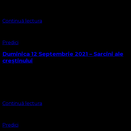
Slujba din Duminica GAUDETE 2021 se află în materialul
Video de mai sus în care …
Continuă lectura
Predici
Duminica 12 Septembrie 2021 – Sarcini ale
creștinului
Textul biblic al predicii pentru săptămâna aceasta este
din Epistola Sf. ap. Paul către Filipeni cap. 4 v. 4-8 Filipeni
4:4-8 4 Bucuraţi-vă totdeauna în Domnul! Iarăşi zic:
Bucuraţi-vă! 5 …
Continuă lectura
Predici