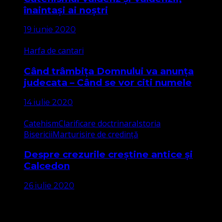
înaintași ai noștri
19 iunie 2020
Harfa de cantari
Când trâmbița Domnului va anunța
judecata – Când se vor citi numele
14 iulie 2020
Catehism
Clarificare doctrinara
Istoria
Bisericii
Marturisire de credință
Despre crezurile creștine antice și
Calcedon
26 iulie 2020
Apariții Media