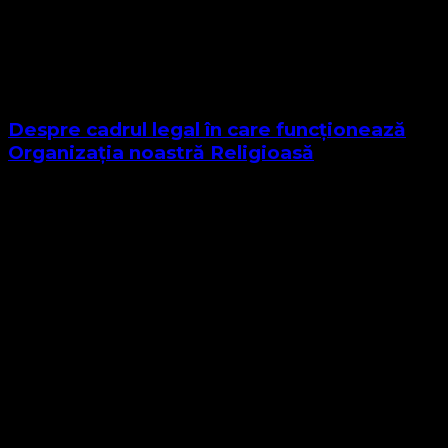
Despre cadrul legal în care funcționează
Organizația noastră Religioasă
Sponsor Site