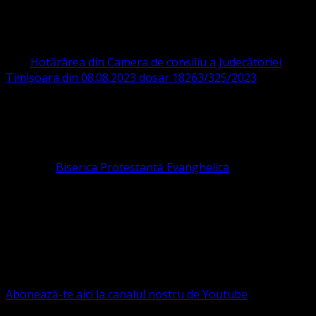
PROTESTANTĂ EVANGHELICĂ VALDENZĂ
– METODISTĂ – LUTHERANĂ
CIF 16759059 aprobată cu modificări la statut și denumire
prin
Hotărârea din Camera de consiliu a Judecătoriei
Timișoara din 08.08.2023 dosar 18263/325/2023
.
ASOCIAȚIA RELIGIOASĂ este prezentă și în România prin
Organizația religioasă.
pastor coordonator: Leontiuc Marius
Pastor la
Biserica Protestantă Evanghelica
Contact: contact@bisericaevanghelica.com
Ne puteți susține financiar. Iată datele noastre: Conventia
Protestantă Evanghelică Valdenză-Metodistă-Lutherană ,
IBAN: RO84BRDE360SV00405463600, in RON, Banca
B.R.D. - G.S.G., SWIFT CODE: BRDEROBU
Abonează-te aici la canalul nostru de Youtube