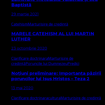
Baptistă
29 martie 2021
Catehism
Marturisire de credință
MARELE CATEHISM AL LUI MARTIN
LUTHER
23 octombrie 2020
Clarificare doctrinara
Marturisire de
credință
Poruncile lui Dumnezeu
Predici
Noțiuni preliminare: Importanța păzirii
poruncilor lui Isus Hristos – Teza 2
13 mai 2020
Clarificare doctrinara
cultura
Marturisire de credință