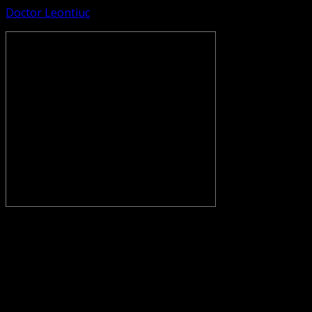
Doctor Leontiuc
CONVENŢIA PROTESTANTĂ EVANGHELICĂ VALDENZĂ –
METODISTĂ – LUTHERANĂ nu se confundă cu Biserica
Evanghelică-Lutherană Sinod Prezbiteriană , nici cu
Biserica Evanghelică C.A. din România, și nici cu alte
grupări religioase sau asociații lutherane autonome .