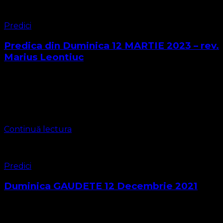
Predici
Predica din Duminica 12 MARTIE 2023 – rev.
Marius Leontiuc
Galateni 5 22 Roada Duhului, dimpotrivă, este: dragostea,
bucuria, pacea, îndelunga răbdare, bunătatea, facerea de
bine, credincioşia, 23 blândeţea, înfrânarea poftelor.
Împotriva acestor lucruri nu este lege. 24 Cei ce …
Continuă lectura
Predici
Duminica GAUDETE 12 Decembrie 2021
Biserica Protestantă Evanghelică O Biserică Lutherană –
Valdenză Misionară a Poruncilor lui Dumnezeu Extras din