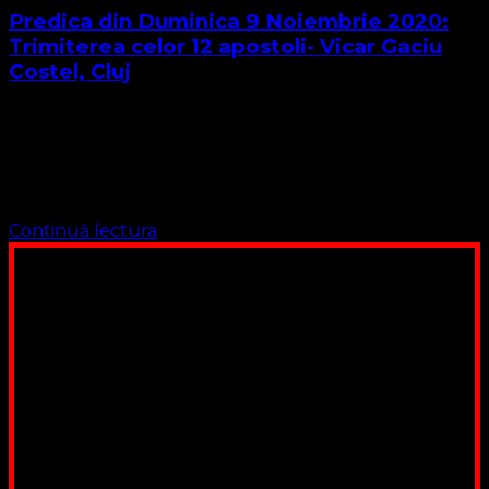
Predica din Duminica 9 Noiembrie 2020:
Trimiterea celor 12 apostoli- Vicar Gaciu
Costel, Cluj
AUDIO: Frați și Surori și iubiți prieteni ! Har și Pace vouă
de la Dumnezeu ! Textul predicii de astăzi este din
Evanghelia Sfântului Apostol Matei cap. 10 :1-15
Trimiterea …
Continuă lectura
Poți dona bani și să sprijini această lucrare a Domnului.
Suntem cea mai nevoiașă biserică din România. Nu avem
fond pentru a ne salariza pastorii, nu avem construcții
unde să ne adunăm, sediul nostru este în locuința unuia
dintre slujitorii noștri. Ajutorul tău este o binecuvântare
Contul nostru: IBAN: RO84BRDE360SV00405463600, in
RON, Banca B.R.D. - G.S.G., SWIFT CODE: BRDEROBU
Poți dona prin paypal sau card, ajutând lucrarea
noastră. Dumnezeu răsplătește însutit efortul tău