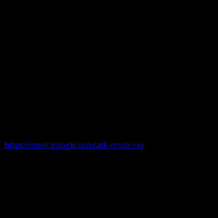
Următorul serviciu divin online
Duminica de la ora 11:00 – 11:45
România
,
ora 10:00-
10:45 Austria, Ungaria, Germania, Belgia, Franța, ora
9:00-9:45 Anglia, Irlanda suntem online pe Google Meet
https://meet.google.com/atk-nnob-rxy
Serviciu divin în plen parohii locale:
Timișoara 1, Gherla,
Duminica ora 9:30-10:15
Arad, Ineu