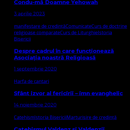
Condu-mă Doamne Yehowah
3 aprilie 2023
manifestare de credință
Comunicate
Curs de doctrine
religioase comparate
Curs de Liturghie
Istoria
Bisericii
Despre cadrul în care funcționează
Asociația noastră Religioasă
1 septembrie 2020
Harfa de cantari
Sfânt izvor al fericirii – imn evanghelic
14 noiembrie 2020
Catehism
Istoria Bisericii
Marturisire de credință
Catehismul Valdenz și Valdenzii,