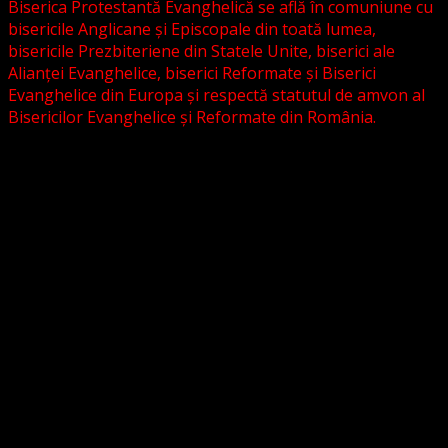
Biserica Protestantă Evanghelică se află în comuniune cu
bisericile Anglicane și Episcopale din toată lumea,
bisericile Prezbiteriene din Statele Unite, biserici ale
Alianței Evanghelice, biserici Reformate și Biserici
Evanghelice din Europa și respectă statutul de amvon al
Bisericilor Evanghelice și Reformate din România.
Biserica noastră este așezată în învățătura poruncilor
Noului Testament și este constituită la comandamentul
acestora, la chemarea acestora.
Pictura din antet, reprezintă un interior al unei biserici
evanghelice, inspirat dintr-o biserică bavareză și
ilustrează conceptul nostru asupra arhitecturii bisericești
cu elemente gotice sau eclectice. Folosim fotografii ale
unor biserici înfrățite sau similare, cu acordul pastorilor.
_________________________
Temeiul Legii:
Temeiul Legii Naționale care însoțește temeiul biblic