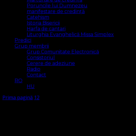
Poruncile lui Dumnezeu
manifestare de credință
Catehism
Istoria Bisericii
Harfa de cantari
Liturghia Evanghelică Missa Simplex
Predici
Grup membrii
Grup Comunitate Electronică
Consistoriul
Cerere de adeziune
Radio
Contact
RO
HU
Prima pagină
12
12
Arăt
4 rezultat(e)