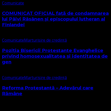
Comunicate
COMUNICAT OFICIAL față de condamnarea
lui Päivi Räsänen și episcopului lutheran al
Finlandei
Comunicate
Marturisire de credință
Poziția Bisericii Protestante Evanghelice
privind homosexualitatea și identitatea de
gen
Comunicate
Marturisire de credință
Reforma Protestantă – Adevărul care
Rămâne
Cele mai citite