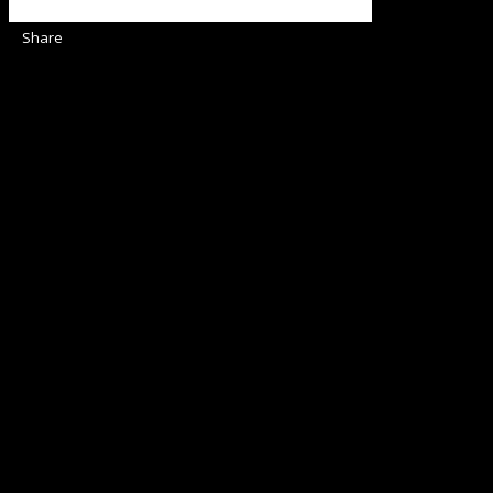
Share
Sediul Asociației Religioase
Strada Sinaia 19,
Ghiroda 307200 IBAN: RO84BRDE360SV00405463600 BRD
ORGANIZAȚIA RELIGIOASĂ CONVENŢIA