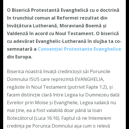
O Biserică Protestantă Evanghelică cu o doctrină
în trunchiul comun al Reformei rezultat din
învățătura Lutherană, Moraviană Boemă și
Valdenză în acord cu Noul Testament. O biserică
cu adevărat Evanghelic-Lutherană în slujba ta co-
semnatară a
Convenției Protestante Evanghelice
din Europa.
Biserica noastră învață credincioșii săi Poruncile
Domnului ISUS care reprezintă EVANGHELIA,
regăsite în Noul Testament (potrivit Fapte 1:2), și
facem distincție clară între Legea lui Dumnezeu dată
Evreilor prin Moise și Evanghelie, Legea iudaică nu
mai ține, ea a fost valabilă doar până la Ioan
Botezătorul (Luca 16:16). Faptul că ne întemeiem
credința pe Porunca Domnului așa cum o relevă