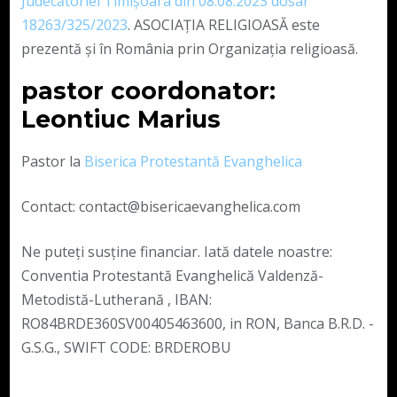
Judecătoriei Timișoara din 08.08.2023 dosar
18263/325/2023
. ASOCIAȚIA RELIGIOASĂ este
prezentă și în România prin Organizația religioasă.
pastor coordonator:
Leontiuc Marius
Pastor la
Biserica Protestantă Evanghelica
Contact: contact@bisericaevanghelica.com
Ne puteți susține financiar. Iată datele noastre:
Conventia Protestantă Evanghelică Valdenză-
Metodistă-Lutherană , IBAN:
RO84BRDE360SV00405463600, in RON, Banca B.R.D. -
G.S.G., SWIFT CODE: BRDEROBU