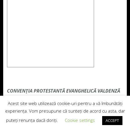
CONVENŢIA PROTESTANTĂ EVANGHELICĂ VALDENZĂ
– METODISTĂ – LUTHERANĂ nu se confundă cu
Acest site web utilizează cookie-uri pentru a vă îmbunătăți
Biserica Evanghelică-Lutherană Sinod
experiența. Vom presupune că sunteți de acord cu asta, dar
Prezbiteriană , nici cu Biserica Evanghelică C.A. din
puteți renunța dacă doriți.
Cookie settings
ACCEPT
România, și nici cu alte grupări religioase sau