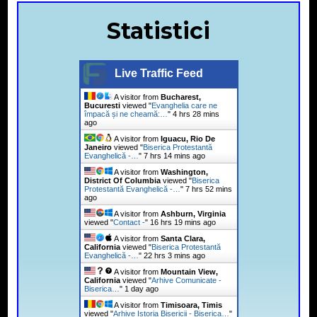
Statistici
Live Traffic Feed
A visitor from
Bucharest,
Bucuresti
viewed "
Evanghelia care ne
împacă și ne cheamă:…
"
4 hrs 28 mins
ago
A visitor from
Iguacu, Rio De
Janeiro
viewed "
Biserica Protestantă
Evanghelică -…
"
7 hrs 14 mins ago
A visitor from
Washington,
District Of Columbia
viewed "
Biserica
Protestantă Evanghelică -…
"
7 hrs 52 mins
ago
A visitor from
Ashburn, Virginia
viewed "
Contact -
"
16 hrs 19 mins ago
A visitor from
Santa Clara,
California
viewed "
Biserica Protestantă
Evanghelică -…
"
22 hrs 3 mins ago
A visitor from
Mountain View,
California
viewed "
Arhive Comunicate -
Biserica…
"
1 day ago
A visitor from
Timisoara, Timis
viewed "
Arhive Istoria Bisericii - Biserica…
"