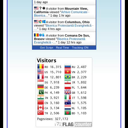
1 day ago
A visitor from
Mountain View,
California
viewed "
Arhive Comunicate -
Biserica…
"
1 day 1 hr ago
A visitor from
Columbus, Ohio
viewed "
Biserica Protestantă Evanghelică -
…
"
1 day 4 hrs ago
A visitor from
Comana De Sus,
Brasov
viewed "
Biserica Protestantă
Evanghelică -…
"
1 day 12 hrs ago
Get Script
Real Time
Tracking ON