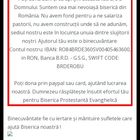
Domnului. Suntem cea mai nevoiașă biserică din
România. Nu avem fond pentru a ne salariza
pastorii, nu avem construcții unde să ne adunăm,
sediul nostru este în locuința unuia dintre slujitorii
noștri. Ajutorul tău este o binecuvântare
Contul nostru: IBAN: RO84BRDE360SV00405463600,
in RON, Banca B.R.D. - G.S.G., SWIFT CODE:
BRDEROBU
Poți dona prin paypal sau card, ajutând lucrarea
noastră. Dumnezeu răsplătește însutit efortul tău
pentru Biserica Protestantă Evanghelică
Binecuvântate fie cu iertare și mântuire sufletele care
ajută Biserica noastră !