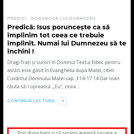
PREDICI
PORUNCILE LUI DUMNEZEU
Predică: Isus poruncește ca să
împlinim tot ceea ce trebuie
împlinit. Numai lui Dumnezeu să te
închini !
Dragi frați și surori în Domnul Textul Biblic pentru
astăzi este găsit în Evanghelia după Matei, citim
Cuvântul Domnului Matei cap. 3:14-17 14 Dar Ioan
căuta să-l oprească. „Eu”, zicea …
CONTINUĂ LECTURA
Poți dona bani și să sprijini această lucrare a