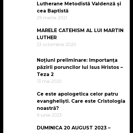
Lutherane Metodistă Valdenză și
cea Baptistă
29 martie 2021
MARELE CATEHISM AL LUI MARTIN
LUTHER
23 octombrie 2020
Noțiuni preliminare: Importanța
păzirii poruncilor lui Isus Hristos –
Teza 2
13 mai 2020
Ce este apologetica celor patru
evangheliști. Care este Cristologia
noastră?
9 iunie 2023
DUMINICA 20 AUGUST 2023 –