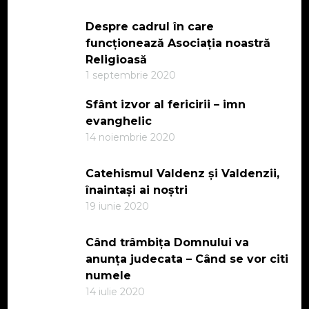
Despre cadrul în care
funcționează Asociația noastră
Religioasă
1 septembrie 2020
Sfânt izvor al fericirii – imn
evanghelic
14 noiembrie 2020
Catehismul Valdenz și Valdenzii,
înaintași ai noștri
19 iunie 2020
Când trâmbița Domnului va
anunța judecata – Când se vor citi
numele
14 iulie 2020