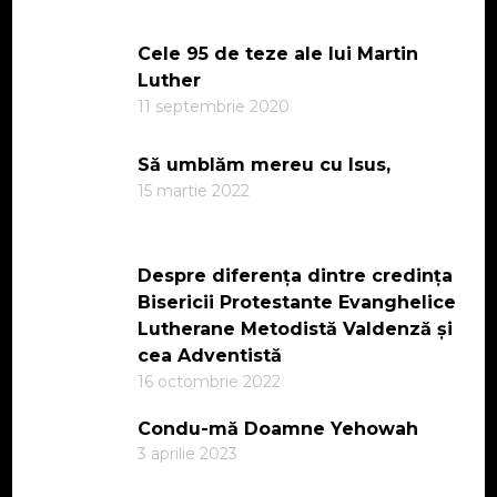
Cele 95 de teze ale lui Martin
Luther
11 septembrie 2020
Să umblăm mereu cu Isus,
15 martie 2022
Despre diferența dintre credința
Bisericii Protestante Evanghelice
Lutherane Metodistă Valdenză și
cea Adventistă
16 octombrie 2022
Condu-mă Doamne Yehowah
3 aprilie 2023