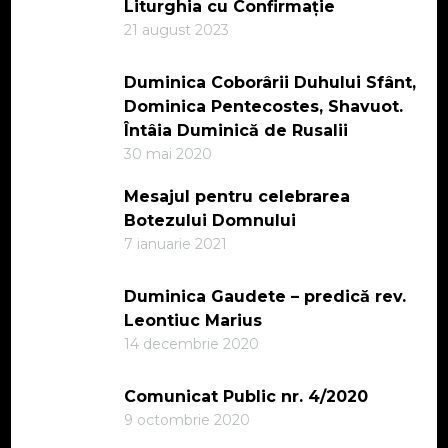
Liturghia cu Confirmație
21 august 2023
Duminica Coborârii Duhului Sfânt,
Dominica Pentecostes, Shavuot.
Întâia Duminică de Rusalii
30 mai 2020
Mesajul pentru celebrarea
Botezului Domnului
7 ianuarie 2021
Duminica Gaudete – predică rev.
Leontiuc Marius
14 decembrie 2020
Comunicat Public nr. 4/2020
9 octombrie 2020