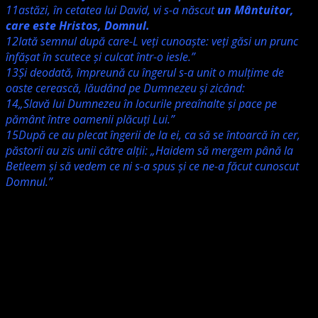
11astăzi, în cetatea lui David, vi s-a născut
un Mântuitor,
care este Hristos, Domnul.
12Iată semnul după care-L veţi cunoaşte: veţi găsi un prunc
înfăşat în scutece şi culcat într-o iesle.”
13Şi deodată, împreună cu îngerul s-a unit o mulţime de
oaste cerească, lăudând pe Dumnezeu şi zicând:
14„Slavă lui Dumnezeu în locurile preaînalte şi pace pe
pământ între oamenii plăcuţi Lui.”
15După ce au plecat îngerii de la ei, ca să se întoarcă în cer,
păstorii au zis unii către alţii: „Haidem să mergem până la
Betleem şi să vedem ce ni s-a spus şi ce ne-a făcut cunoscut
Domnul.”
Iubiți frați și surori în Domnul
Este greu să concep o predică, să o și susțin după ce încă
cineva din familia mea a plecat la Domnul și astăzi voi
merge și la înmormântare unde voi avea un live. Unchiul
meu Pitu, amintit de fratele vicar Nadasdy duminica
trecută, ieri a trecut la Domnul. A trecut chiar în ziua de
naștere a tatălui meu, erau cei mai apropiați în copilăria