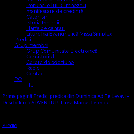
Poruncile lui Dumnezeu
manifestare de credință
Catehism
Istoria Bisericii
Harfa de cantari
Liturghia Evanghelică Missa Simplex
Predici
Grup membrii
Grup Comunitate Electronică
Consistoriul
Cerere de adeziune
Radio
Contact
RO
HU
Prima pagină
Predici
predica din Duminica Ad Te Levavi –
Deschiderea ADVENTULUI, rev. Marius Leontiuc
Predici