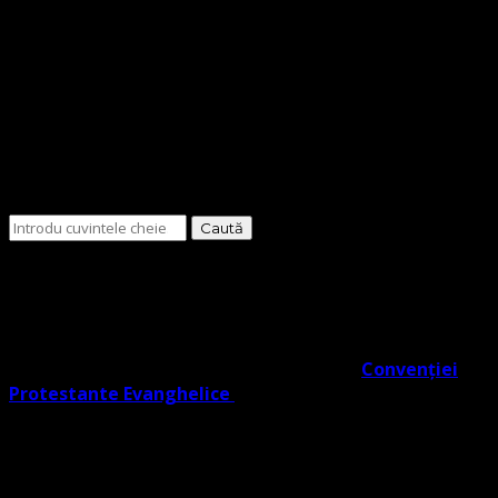
Cauți
ceva?
O Biserică Protestantă Evanghelică cu o doctrină în
trunchiul comun al Reformei rezultat din învățătura
Lutherană, Moraviană Boemă și Valdenză în acord cu
Noul Testament. O biserică cu adevărat Evanghelic-
Lutherană în slujba ta co- semnatară a
Convenției
Protestante Evanghelice
din Europa.
Biserica noastră învață credincioșii săi Poruncile
Domnului ISUS care reprezintă EVANGHELIA, regăsite în
Noul Testament (potrivit Fapte 1:2), și facem distincție