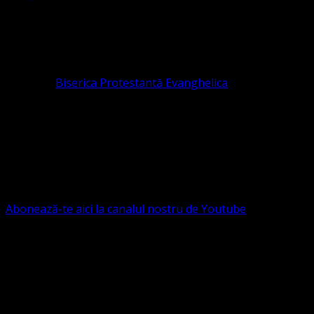
ASOCIAȚIA RELIGIOASĂ este prezentă și în România prin
Organizația religioasă.
pastor coordonator: Leontiuc Marius
Pastor la
Biserica Protestantă Evanghelica
Contact: contact@bisericaevanghelica.com
Ne puteți susține financiar. Iată datele noastre: Conventia
Protestantă Evanghelică Valdenză-Metodistă-Lutherană ,
IBAN: RO84BRDE360SV00405463600, in RON, Banca
B.R.D. - G.S.G., SWIFT CODE: BRDEROBU
Abonează-te aici la canalul nostru de Youtube