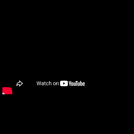
Autor: F. Mendelssohn
1. Auzi corul îngeresc,
Dumnezeu din cer slăvesc!
Cântă imnuri înălţând,