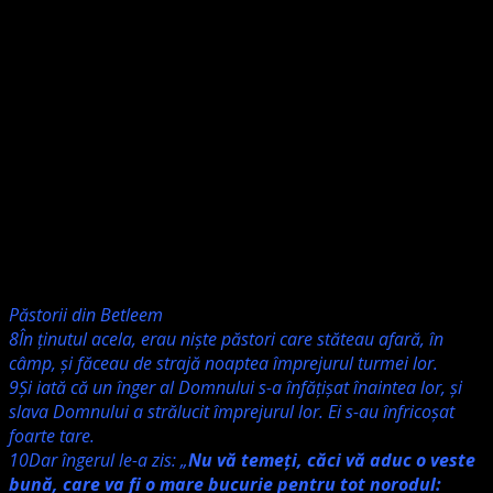
din latină și Septuaginta, el în septuaginta provine la
rândul lui din limba ebraică. În latină forma era
Ad te
Domină levavi
adică „Spre Tine Doamne îmi înalț sufletul”,
este numele Duminicii care deschide sezonul colindelor și
ne pregătește de acest sezon al Adventului – timp de
așteptare al Crăciunului. În timpul Adventului creștinii
evanghelici ascultă în casele lor colinde, aprind seara la
ferestre lumini care reprezintă lumina primită prin
Hristos, Evanghelia. Cam aceasta este semnificația
duminicii Ad te Levavi, a cărei denumire o păstrăm de la
biserica romană.
Textul Biblic pentru astăzi este de la Luca Cap.2
Păstorii din Betleem
8În ţinutul acela, erau nişte păstori care stăteau afară, în
câmp, şi făceau de strajă noaptea împrejurul turmei lor.
9Şi iată că un înger al Domnului s-a înfăţişat înaintea lor, şi
slava Domnului a strălucit împrejurul lor. Ei s-au înfricoşat
foarte tare.
10Dar îngerul le-a zis: „
Nu vă temeţi, căci vă aduc o veste
bună, care va fi o mare bucurie pentru tot norodul: