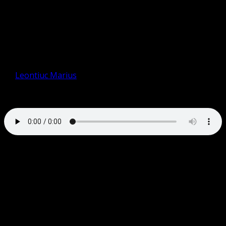
predica din Duminica Ad Te
Levavi – Deschiderea
ADVENTULUI, rev. Marius
Leontiuc
de
Leontiuc Marius
Predica AUDIO:
Ad te levavi este Introul în repertoriul cântului gregorian
reprezintă introul de la Psalmul 25. Conform tradiției
Bisericii, este primul cântec al anului liturgic , pentru
prima duminică de Advent . În Evul Mediu, compoziția
acestei capodopere în gregoriană a fost atribuită mai
întâi Sfântului Grigorie I, care a adoptat Adventul în
liturgia romană. Termenul Ad te levavi provine nu doar