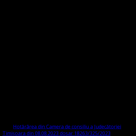
Strada Sinaia 19,
Ghiroda 307200 IBAN: RO84BRDE360SV00405463600 BRD
ORGANIZAȚIA RELIGIOASĂ CONVENŢIA
PROTESTANTĂ EVANGHELICĂ VALDENZĂ
– METODISTĂ – LUTHERANĂ
CIF 16759059 aprobată cu modificări la statut și denumire
prin
Hotărârea din Camera de consiliu a Judecătoriei
Timișoara din 08.08.2023 dosar 18263/325/2023
.