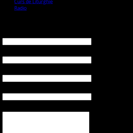
Curs de Liturghie
Radio
Contact
Numele tău (obligatoriu)
Emailul tău (obligatoriu)
Numărul tău de telefon
Subiect
Mesajul tău