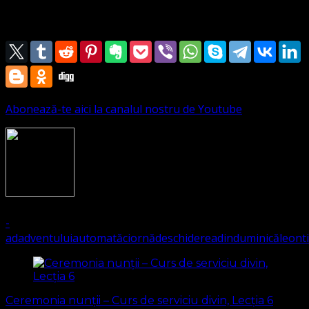
/:Toţi în cor Îi vom cânta:
Mare este slava Sa!:/
Abonează-te aici la canalul nostru de Youtube
1646
(Visited 390 times, 1 visits today)
-
ad
adventului
automată
ciornă
deschiderea
din
duminică
leont
Navigare
în
Ceremonia nunții – Curs de serviciu divin, Lecția 6
articole