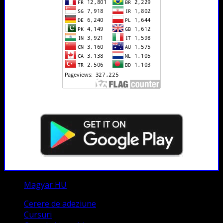
Magyar HU
Cerere de adeziune
Cursuri