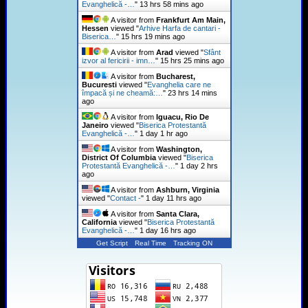
Evanghelică -…
"
13 hrs 58 mins ago
A visitor from
Frankfurt Am Main,
Hessen
viewed "
Arhive Harfa de cantari -
Biserica…
"
15 hrs 19 mins ago
A visitor from
Arad
viewed "
Sfânt
izvor al fericirii - imn…
"
15 hrs 25 mins ago
A visitor from
Bucharest,
Bucuresti
viewed "
Evanghelia care ne
împacă și ne cheamă:…
"
23 hrs 14 mins
ago
A visitor from
Iguacu, Rio De
Janeiro
viewed "
Biserica Protestantă
Evanghelică -…
"
1 day 1 hr ago
A visitor from
Washington,
District Of Columbia
viewed "
Biserica
Protestantă Evanghelică -…
"
1 day 2 hrs
ago
A visitor from
Ashburn, Virginia
viewed "
Contact -
"
1 day 11 hrs ago
A visitor from
Santa Clara,
California
viewed "
Biserica Protestantă
Evanghelică -…
"
1 day 16 hrs ago
Get Script
Real Time
Tracking ON