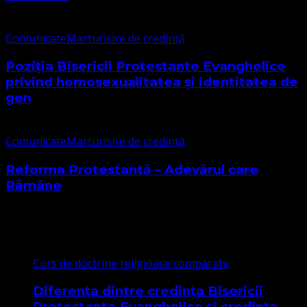
Comunicate
Marturisire de credință
Poziția Bisericii Protestante Evanghelice
privind homosexualitatea și identitatea de
gen
Comunicate
Marturisire de credință
Reforma Protestantă – Adevărul care
Rămâne
Cele mai citite
Curs de doctrine religioase comparate
Diferența dintre credința Bisericii
Protestante Evanghelice și credința