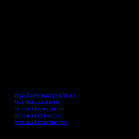
clară între Legea lui Dumnezeu dată Evreilor prin Moise
și Evanghelie, Legea iudaică nu mai ține, ea a fost valabilă
doar până la Ioan Botezătorul (Luca 16:16). Faptul că ne
întemeiem credința pe Porunca Domnului așa cum o
relevă Martin Luther, nu înseamnă că am fi o biserică a
legii ci a Poruncii lui Hristos care așa a ordonat „și
învățații să păzească tot ce Eu v-am poruncit”.
Această biserică este o Biserică Evanghelică
Valdenză, Metodistă și Lutherană și este formată în
structura reglementată de art. 4,5 și 6 Legea
489/2006
Asociație Religioasă în curs de înscriere în
Registrul Asociațiilor Religioase.
www.bisericaevanghelica.eu
bisericaluterana.ro
biserica-lutherana.ro
biserica-luterana.ro
biserica-lutherana.com