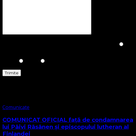
Please prove you are human by selecting the
Tree
.
Comunicate
Comunicate
COMUNICAT OFICIAL față de condamnarea
lui Päivi Räsänen și episcopului lutheran al
Finlandei