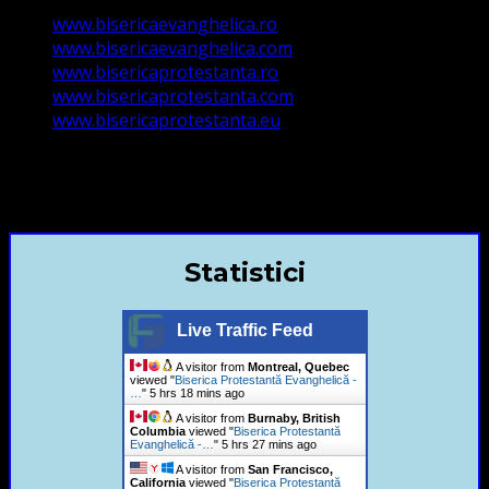
www.bisericaevanghelica.ro
www.bisericaevanghelica.com
www.bisericaprotestanta.ro
www.bisericaprotestanta.com
www.bisericaprotestanta.eu
contact@bisericaevanghelica.com
+40720435515 Marius Leontiuc
Statistici
Live Traffic Feed
A visitor from
Montreal, Quebec
viewed "
Biserica Protestantă Evanghelică -
…
"
5 hrs 18 mins ago
A visitor from
Burnaby, British
Columbia
viewed "
Biserica Protestantă
Evanghelică -…
"
5 hrs 27 mins ago
A visitor from
San Francisco,
California
viewed "
Biserica Protestantă