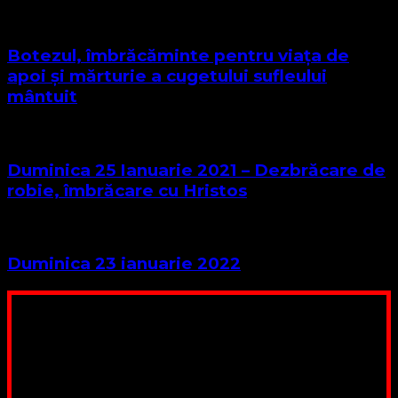
Botezul, îmbrăcăminte pentru viața de
apoi și mărturie a cugetului sufleului
mântuit
Duminica 25 Ianuarie 2021 – Dezbrăcare de
robie, îmbrăcare cu Hristos
Duminica 23 ianuarie 2022
Poți dona bani și să sprijini această lucrare a Domnului.
Suntem cea mai nevoiașă biserică din România. Nu avem
fond pentru a ne salariza pastorii, nu avem construcții
unde să ne adunăm, sediul nostru este în locuința unuia
dintre slujitorii noștri. Ajutorul tău este o binecuvântare