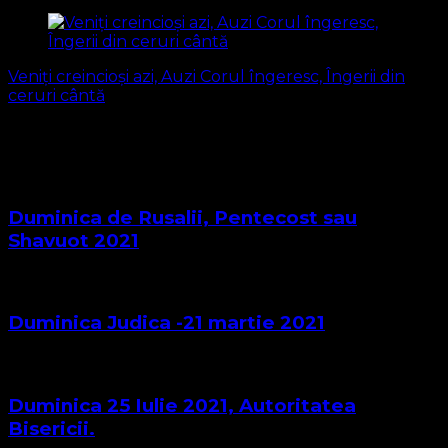
Veniți creincioși azi, Auzi Corul îngeresc, Îngerii din
ceruri cântă
S-ar putea să vă intereseze și...
Duminica de Rusalii, Pentecost sau
Shavuot 2021
Duminica Judica -21 martie 2021
Duminica 25 Iulie 2021, Autoritatea
Bisericii.